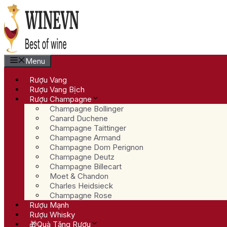
Chuyển
đến
nội
dung
Menu
Rượu Vang
Rượu Vang Bịch
Rượu Champagne
Champagne Bollinger
Canard Duchene
Champagne Taittinger
Champagne Armand
Champagne Dom Perignon
Champagne Deutz
Champagne Billecart
Moet & Chandon
Charles Heidsieck
Champagne Rose
Rượu Mạnh
Rượu Whisky
🎁Quà Tặng Rượu