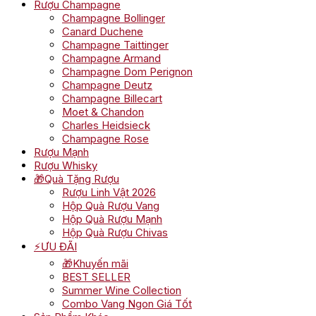
Rượu Champagne
Champagne Bollinger
Canard Duchene
Champagne Taittinger
Champagne Armand
Champagne Dom Perignon
Champagne Deutz
Champagne Billecart
Moet & Chandon
Charles Heidsieck
Champagne Rose
Rượu Mạnh
Rượu Whisky
🎁Quà Tặng Rượu
Rượu Linh Vật 2026
Hộp Quà Rượu Vang
Hộp Quà Rượu Mạnh
Hộp Quà Rượu Chivas
⚡ƯU ĐÃI
🎁Khuyến mãi
BEST SELLER
Summer Wine Collection
Combo Vang Ngon Giá Tốt