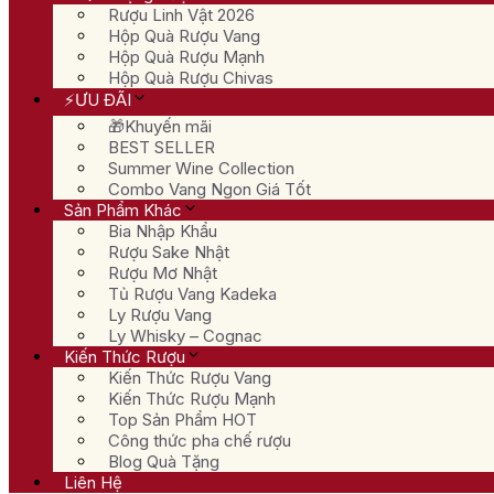
Rượu Linh Vật 2026
Hộp Quà Rượu Vang
Hộp Quà Rượu Mạnh
Hộp Quà Rượu Chivas
⚡ƯU ĐÃI
🎁Khuyến mãi
BEST SELLER
Summer Wine Collection
Combo Vang Ngon Giá Tốt
Sản Phẩm Khác
Bia Nhập Khẩu
Rượu Sake Nhật
Rượu Mơ Nhật
Tủ Rượu Vang Kadeka
Ly Rượu Vang
Ly Whisky – Cognac
Kiến Thức Rượu
Kiến Thức Rượu Vang
Kiến Thức Rượu Mạnh
Top Sản Phẩm HOT
Công thức pha chế rượu
Blog Quà Tặng
Liên Hệ