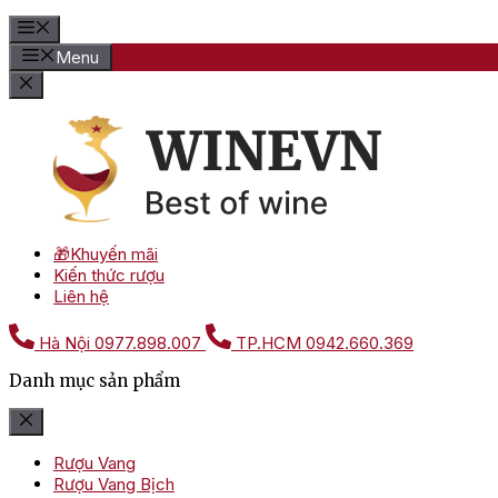
Menu
🎁Khuyến mãi
Kiến thức rượu
Liên hệ
Hà Nội
0977.898.007
TP.HCM
0942.660.369
Danh mục sản phẩm
Rượu Vang
Rượu Vang Bịch