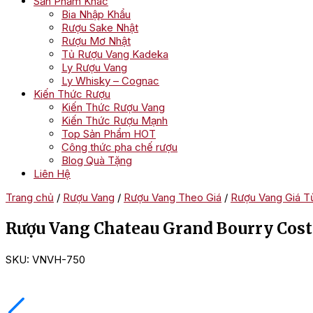
Sản Phẩm Khác
Bia Nhập Khẩu
Rượu Sake Nhật
Rượu Mơ Nhật
Tủ Rượu Vang Kadeka
Ly Rượu Vang
Ly Whisky – Cognac
Kiến Thức Rượu
Kiến Thức Rượu Vang
Kiến Thức Rượu Mạnh
Top Sản Phẩm HOT
Công thức pha chế rượu
Blog Quà Tặng
Liên Hệ
Trang chủ
/
Rượu Vang
/
Rượu Vang Theo Giá
/
Rượu Vang Giá Từ
Rượu Vang Chateau Grand Bourry Cost
SKU:
VNVH-750