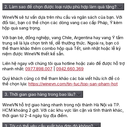
2. Làm sao để chọn được loại rượu phù hợp làm quà tặng?
WineVN sẽ tư vấn dựa trên nhu cầu và ngân sách của bạn. Với
đối tác, bạn có thể chọn các dòng vang cao cấp Pháp, Ý kèm
hộp quà sang trọng.
Với bạn bè, đồng nghiệp, vang Chile, Argentina hay vang Ý tầm
trung sẽ là lựa chọn tinh tế, dễ thưởng thức. Ngoài ra, bạn có
thể tham khảo thêm combo hộp quà Tết, sinh nhật hoặc lễ kỷ
niệm được WineVN thiết kế sẵn.
Liên hệ ngay với chúng tôi qua hotline hoặc zalo để được hỗ trợ
nhanh nhất:
0977.898.007
|
0942.660.369
Quý khách cũng có thể tham khảo các bài viết hữu ích để có
thể chọn lựa:
https://winevn.com/tin-tuc/top-san-pham-hot
3. Thời gian giao hàng trong bao lâu?
WineVN hỗ trợ giao hàng nhanh trong nội thành Hà Nội và TP.
HCM khoảng 2 giờ. Với các khu vực lân cận và tỉnh thành khác,
thời gian từ 2-4 ngày tùy địa điểm.
3. Tôi có thể yêu cầu xuất hóa đơn đỏ không?