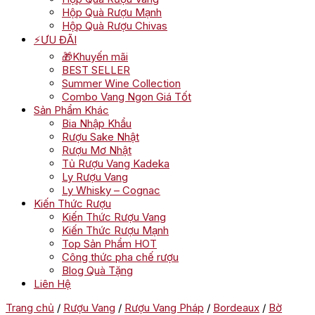
Hộp Quà Rượu Mạnh
Hộp Quà Rượu Chivas
⚡ƯU ĐÃI
🎁Khuyến mãi
BEST SELLER
Summer Wine Collection
Combo Vang Ngon Giá Tốt
Sản Phẩm Khác
Bia Nhập Khẩu
Rượu Sake Nhật
Rượu Mơ Nhật
Tủ Rượu Vang Kadeka
Ly Rượu Vang
Ly Whisky – Cognac
Kiến Thức Rượu
Kiến Thức Rượu Vang
Kiến Thức Rượu Mạnh
Top Sản Phẩm HOT
Công thức pha chế rượu
Blog Quà Tặng
Liên Hệ
Trang chủ
/
Rượu Vang
/
Rượu Vang Pháp
/
Bordeaux
/
Bờ