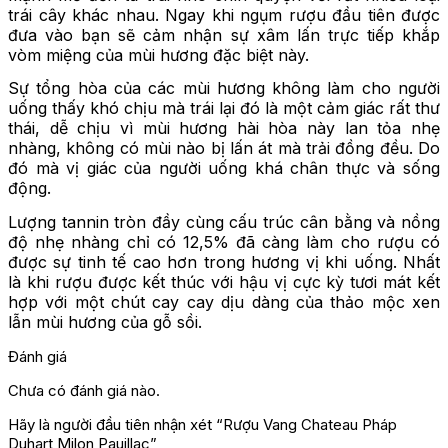
trái cây khác nhau. Ngay khi ngụm rượu đầu tiên được
đưa vào bạn sẽ cảm nhận sự xâm lấn trực tiếp khắp
vòm miệng của mùi hương đặc biệt này.
Sự tổng hòa của các mùi hương không làm cho người
uống thấy khó chịu mà trái lại đó là một cảm giác rất thư
thái, dễ chịu vì mùi hương hài hòa này lan tỏa nhẹ
nhàng, không có mùi nào bị lấn át mà trải đồng đều. Do
đó mà vị giác của người uống khá chân thực và sống
động.
Lượng tannin tròn đầy cùng cấu trúc cân bằng và nồng
độ nhẹ nhàng chỉ có 12,5% đã càng làm cho rượu có
được sự tinh tế cao hơn trong hương vị khi uống. Nhất
là khi rượu được kết thúc với hậu vị cực kỳ tươi mát kết
hợp với một chút cay cay dịu dàng của thảo mộc xen
lẫn mùi hương của gỗ sồi.
Đánh giá
Chưa có đánh giá nào.
Hãy là người đầu tiên nhận xét “Rượu Vang Chateau Pháp
Duhart Milon Pauillac”