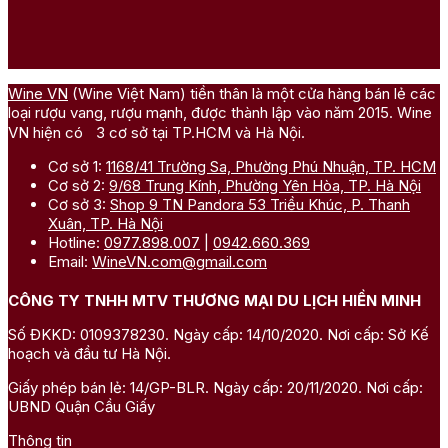
Wine VN
(Wine Việt Nam) tiền thân là một cửa hàng bán lẻ các
loại rượu vang, rượu mạnh, được thành lập vào năm 2015. Wine
VN hiện có 3 cơ sở tại TP.HCM và Hà Nội.
Cơ sở 1:
1168/41 Trường Sa, Phường Phú Nhuận, TP. HCM
Cơ sở 2:
9/68 Trung Kính, Phường Yên Hòa, TP. Hà Nội
Cơ sở 3:
Shop 9 TN Pandora 53 Triều Khúc, P. Thanh
Xuân, TP. Hà Nội
Hotline:
0977.898.007
|
0942.660.369
Email:
WineVN.com@gmail.com
CÔNG TY TNHH MTV THƯƠNG MẠI DU LỊCH HIỀN MINH
Số ĐKKD: 0109378230. Ngày cấp: 14/10/2020. Nơi cấp: Sở Kế
hoạch và đầu tư Hà Nội.
Giấy phép bán lẻ: 14/GP-BLR. Ngày cấp: 20/11/2020. Nơi cấp:
UBND Quận Cầu Giấy
Thông tin