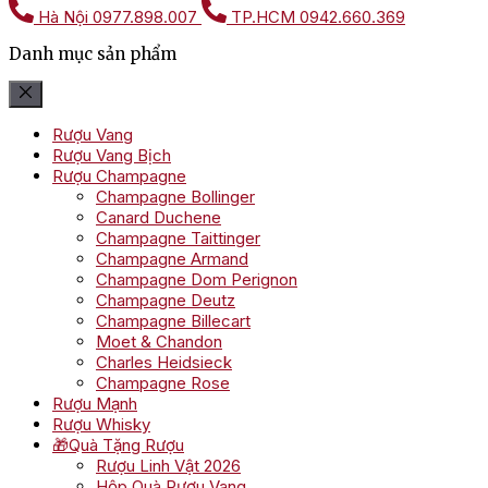
Hà Nội
0977.898.007
TP.HCM
0942.660.369
Danh mục sản phẩm
Rượu Vang
Rượu Vang Bịch
Rượu Champagne
Champagne Bollinger
Canard Duchene
Champagne Taittinger
Champagne Armand
Champagne Dom Perignon
Champagne Deutz
Champagne Billecart
Moet & Chandon
Charles Heidsieck
Champagne Rose
Rượu Mạnh
Rượu Whisky
🎁Quà Tặng Rượu
Rượu Linh Vật 2026
Hộp Quà Rượu Vang