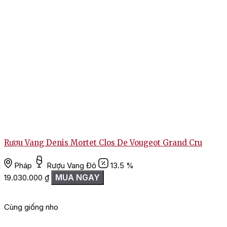
Rượu Vang Denis Mortet Clos De Vougeot Grand Cru
Pháp
Rượu Vang Đỏ
13.5 %
MUA NGAY
19.030.000
₫
Cùng giống nho
G