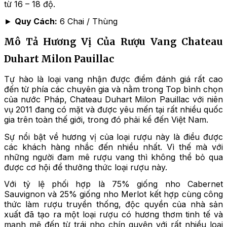
từ 16 – 18 độ.
►
Quy Cách:
6 Chai / Thùng
Mô Tả Hương Vị Của Rượu Vang Chateau
Duhart Milon Pauillac
Tự hào là loại vang nhận được điểm đánh giá rất cao
đến từ phía các chuyên gia và nằm trong Top bình chọn
của nước Pháp, Chateau Duhart Milon Pauillac với niên
vụ 2011 đang có mặt và được yêu mến tại rất nhiều quốc
gia trên toàn thế giới, trong đó phải kể đến Việt Nam.
Sự nổi bật về hương vị của loại rượu này là điều được
các khách hàng nhắc đến nhiều nhất. Vì thế mà với
những người đam mê rượu vang thì không thể bỏ qua
được cơ hội để thưởng thức loại rượu này.
Với tỷ lệ phối hợp là 75% giống nho Cabernet
Sauvignon và 25% giống nho Merlot kết hợp cùng công
thức làm rượu truyền thống, độc quyền của nhà sản
xuất đã tạo ra một loại rượu có hương thơm tinh tế và
mạnh mẽ đến từ trái nho chín quyện với rất nhiều loại