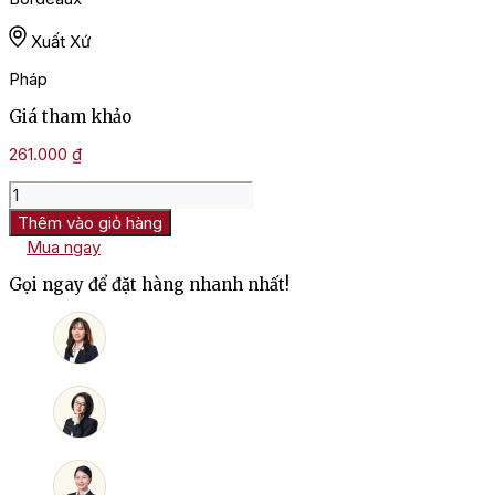
Xuất Xứ
Pháp
Giá tham khảo
261.000
₫
Rượu
Vang
Thêm vào giỏ hàng
Pháp
Mua ngay
Chateau
Clos
Gọi ngay để đặt hàng nhanh nhất!
Moulin
Pontet
Bordeaux
số
lượng