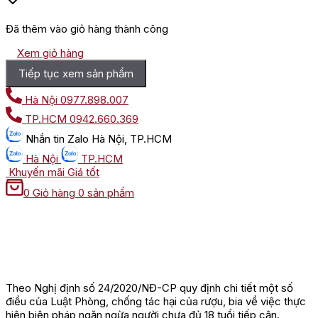
Đã thêm vào giỏ hàng thành công
Xem giỏ hàng
Tiếp tục xem sản phẩm
Hà Nội
0977.898.007
TP.HCM
0942.660.369
Nhắn tin
Zalo Hà Nội, TP.HCM
Hà Nội
TP.HCM
Khuyến mãi
Giá tốt
0
Giỏ hàng
0 sản phẩm
Theo Nghị định số 24/2020/NĐ-CP quy định chi tiết một số
điều của Luật Phòng, chống tác hại của rượu, bia về việc thực
hiện biện pháp ngăn ngừa người chưa đủ 18 tuổi tiếp cận.