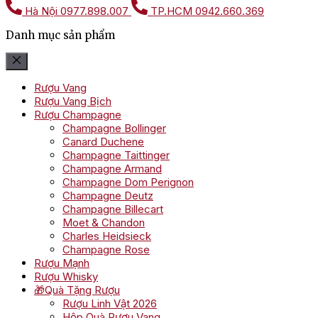
Hà Nội
0977.898.007
TP.HCM
0942.660.369
Danh mục sản phẩm
Rượu Vang
Rượu Vang Bịch
Rượu Champagne
Champagne Bollinger
Canard Duchene
Champagne Taittinger
Champagne Armand
Champagne Dom Perignon
Champagne Deutz
Champagne Billecart
Moet & Chandon
Charles Heidsieck
Champagne Rose
Rượu Mạnh
Rượu Whisky
🎁Quà Tặng Rượu
Rượu Linh Vật 2026
Hộp Quà Rượu Vang