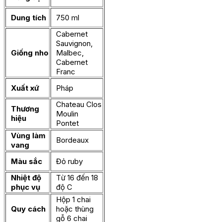
Dung tích
750 ml
Cabernet
Sauvignon,
Giống nho
Malbec,
Cabernet
Franc
Xuất xứ
Pháp
Chateau Clos
Thương
Moulin
hiệu
Pontet
Vùng làm
Bordeaux
vang
Màu sắc
Đỏ ruby
Nhiệt độ
Từ 16 đến 18
phục vụ
độ C
Hộp 1 chai
Quy cách
hoặc thùng
gỗ 6 chai