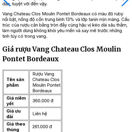
dẫn, tuyệt vời đến vậy.
Vang Chateau Clos Moulin Pontet Bordeaux có màu đỏ ruby
nổi bật, nồng độ cồn trung bình 13% và lớp tanin mịn màng. Cấu
trúc của rượu cân bằng tròn đầy cùng hậu vị kéo dài sâu thẳm,
làm người dùng không khỏi yêu mến và say mê trước những
tinh túy có trong vang.
Giá rượu Vang Chateau Clos Moulin
Pontet Bordeaux
Rượu Vang
Tên sản
Chateau Clos
phẩm
Moulin Pontet
Bordeaux
Giá niêm
360.000 đ
yết
Giá ưu
Liên hệ
đãi
Giá theo
261.000 đ
thùng