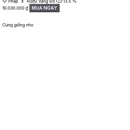
Pháp
Rượu Vang Đỏ
13.5 %
MUA NGAY
19.030.000
₫
Cùng giống nho
G