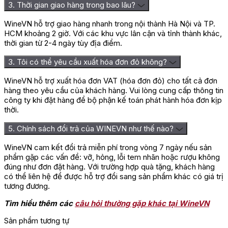
3. Thời gian giao hàng trong bao lâu?
người thân. Mang tới cho họ cơ hội trải nghiệm một sản phẩm
vang độc đáo và cùng nhau trải qua những khoảnh khắc đáng
WineVN hỗ trợ giao hàng nhanh trong nội thành Hà Nội và TP.
nhớ trong cuộc sống.
HCM khoảng 2 giờ. Với các khu vực lân cận và tỉnh thành khác,
thời gian từ 2-4 ngày tùy địa điểm.
Để thưởng thức hương vị của chai vang này được trọn vẹn
nhất, bạn nên tìm mua chúng tại những cửa hàng lớn có uy tín
3. Tôi có thể yêu cầu xuất hóa đơn đỏ không?
và được nhiều người tin tưởng.
Wine VN
được biết đến là một
trong những địa chỉ phân phối rượu Vang uy tín bật nhất hiện
WineVN hỗ trợ xuất hóa đơn VAT (hóa đơn đỏ) cho tất cả đơn
nay, cung cấp đa dạng các loại
rượu vang
cao cấp đến từ nhiều
hàng theo yêu cầu của khách hàng. Vui lòng cung cấp thông tin
quốc gia trên thế giới, bao gồm cả rượu Vang Chateau Clos
công ty khi đặt hàng để bộ phận kế toán phát hành hóa đơn kịp
Moulin Pontet Bordeaux.
thời.
Đánh giá
5. Chính sách đổi trả của WINEVN như thế nào?
Chưa có đánh giá nào.
WineVN cam kết đổi trả miễn phí trong vòng 7 ngày nếu sản
Hãy là người đầu tiên nhận xét “Rượu Vang Pháp Chateau Clos
phẩm gặp các vấn đề: vỡ, hỏng, lỗi tem nhãn hoặc rượu không
Moulin Pontet Bordeaux”
đúng như đơn đặt hàng. Với trường hợp quà tặng, khách hàng
có thể liên hệ để được hỗ trợ đổi sang sản phẩm khác có giá trị
Bạn phải
đăng nhập
để gửi đánh giá.
tương đương.
Tìm hiểu thêm các
câu hỏi thường gặp khác tại WineVN
Sản phẩm tương tự