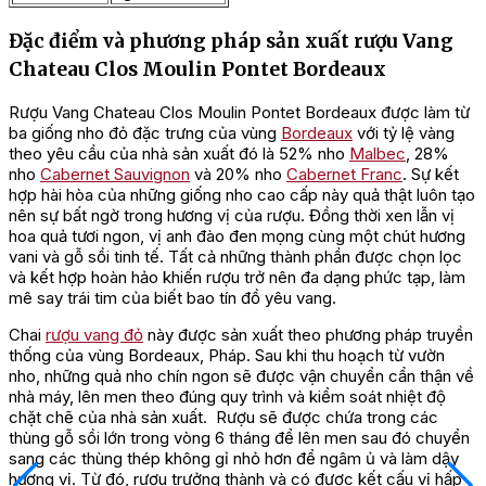
Đặc điểm và phương pháp sản xuất rượu Vang
Chateau Clos Moulin Pontet Bordeaux
Rượu Vang Chateau Clos Moulin Pontet Bordeaux được làm từ
ba giống nho đỏ đặc trưng của vùng
Bordeaux
với tỷ lệ vàng
theo yêu cầu của nhà sản xuất đó là 52% nho
Malbec
, 28%
nho
Cabernet Sauvignon
và 20% nho
Cabernet Franc
. Sự kết
hợp hài hòa của những giống nho cao cấp này quả thật luôn tạo
nên sự bất ngờ trong hương vị của rượu. Đồng thời xen lẫn vị
hoa quả tươi ngon, vị anh đào đen mọng cùng một chút hương
vani và gỗ sồi tinh tế. Tất cả những thành phần được chọn lọc
và kết hợp hoàn hảo khiến rượu trở nên đa dạng phức tạp, làm
mê say trái tim của biết bao tín đồ yêu vang.
Chai
rượu vang đỏ
này được sản xuất theo phương pháp truyền
thống của vùng Bordeaux, Pháp. Sau khi thu hoạch từ vườn
nho, những quả nho chín ngon sẽ được vận chuyển cẩn thận về
nhà máy, lên men theo đúng quy trình và kiểm soát nhiệt độ
chặt chẽ của nhà sản xuất. Rượu sẽ được chứa trong các
thùng gỗ sồi lớn trong vòng 6 tháng để lên men sau đó chuyển
sang các thùng thép không gỉ nhỏ hơn để ngâm ủ và làm dậy
hương vị. Từ đó, rượu trưởng thành và có được kết cấu vị hấp