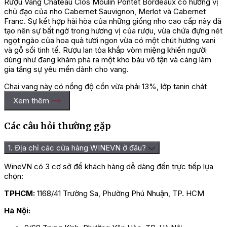
Rượu Vang Chateau Clos Moulin Pontet Bordeaux có hương vị
chủ đạo của nho Cabernet Sauvignon, Merlot và Cabernet
Franc. Sự kết hợp hài hòa của những giống nho cao cấp này đã
tạo nên sự bất ngờ trong hương vị của rượu, vừa chứa đựng nét
ngọt ngào của hoa quả tươi ngon vừa có một chút hương vani
và gỗ sồi tinh tế. Rượu lan tỏa khắp vòm miệng khiến người
dùng như đang khám phá ra một kho báu vô tận và càng làm
gia tăng sự yêu mến dành cho vang.
Chai vang này có nồng độ cồn vừa phải 13%, lớp tanin chát
mềm và một cấu trúc hài hòa nhưng lại khó đoán khiến người
Xem thêm
dùng tò mò, thích thú. Hậu vị của rượu kéo dài sâu lắng, đọng
lại bên trong cuống họng người dùng và mang lại cho họ cảm
giác thỏa mãn sau vài giờ thưởng thức.
Các câu hỏi thường gặp
Hướng dẫn cách thưởng thức rượu
1. Địa chỉ các cửa hàng WINEVN ở đâu?
Vang Chateau Clos Moulin Pontet
WineVN có 3 cơ sở để khách hàng dễ dàng đến trực tiếp lựa
chọn:
Bordeaux
TPHCM:
1168/41 Trường Sa, Phường Phú Nhuận, TP. HCM
Để cho rượu vang được ngon hơn thì việc kết hợp sử dụng
Hà Nội:
chúng với những món ăn sao cho phù hợp là điều vô cùng cần
thiết. Rượu Vang Chateau Clos Moulin Pontet Bordeaux sẽ luôn