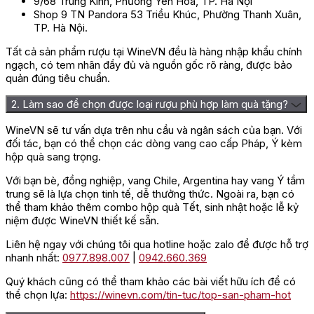
9/68 Trung Kính, Phường Yên Hòa, TP. Hà Nội
phát huy tối đa hương vị khi được kết hợp với các món ăn lý
Shop 9 TN Pandora 53 Triều Khúc, Phường Thanh Xuân,
tưởng của rượu như thịt gia cầm, đặc biệt là ngan, ngỗng, thịt
TP. Hà Nội.
gà, hải sản và bánh ngọt, nhất là socola. Bên cạnh đó, chai
vang này cũng thường được uống lạnh ở nhiệt độ lý tưởng 16-18
Tất cả sản phẩm rượu tại WineVN đều là hàng nhập khẩu chính
độ C, bạn đừng quên ướp lạnh rượu trong ngăn mát tủ lạnh 30
ngạch, có tem nhãn đầy đủ và nguồn gốc rõ ràng, được bảo
phút trước khi uống để chúng kịp thời ổn định hương vị và cấu
quản đúng tiêu chuẩn.
trúc của mình.
2. Làm sao để chọn được loại rượu phù hợp làm quà tặng?
Chai vang này cũng rất hay được góp mặt trong các bữa tiệc
sang trọng ấm cúng, lễ Tết hay đơn thuần là tại những buổi họp
WineVN sẽ tư vấn dựa trên nhu cầu và ngân sách của bạn. Với
mặt gia đình, bạn bè. Sự xuất hiện của rượu sẽ khiến cho không
đối tác, bạn có thể chọn các dòng vang cao cấp Pháp, Ý kèm
khí bữa tiệc thêm phần đầm ấm và nhộn nhịp hơn rất nhiều.
hộp quà sang trọng.
Địa chỉ mua Vang Chateau Clos
Với bạn bè, đồng nghiệp, vang Chile, Argentina hay vang Ý tầm
trung sẽ là lựa chọn tinh tế, dễ thưởng thức. Ngoài ra, bạn có
Moulin Pontet Bordeaux chính hãng,
thể tham khảo thêm combo hộp quà Tết, sinh nhật hoặc lễ kỷ
niệm được WineVN thiết kế sẵn.
uy tín
Liên hệ ngay với chúng tôi qua hotline hoặc zalo để được hỗ trợ
nhanh nhất:
0977.898.007
|
0942.660.369
Rượu Vang Chateau Clos Moulin Pontet Bordeaux chính hãng
có hương vị phong phú đậm đà cùng bao bì bên ngoài tinh tế,
Quý khách cũng có thể tham khảo các bài viết hữu ích để có
sang trọng. Đây cũng được xem là chai vang đỏ ngon đáng
thể chọn lựa:
https://winevn.com/tin-tuc/top-san-pham-hot
thử, xứng đáng có mặt trên các bàn tiệc hoặc dùng làm món
quà biếu tặng hoàn hảo cho doanh nghiệp, đối tác, bạn bè và