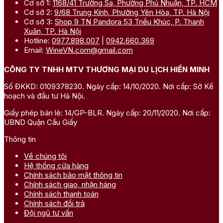
Cơ sở 1:
1168/41 Trường Sa, Phường Phú Nhuận, TP. HCM
Cơ sở 2:
9/68 Trung Kính, Phường Yên Hòa, TP. Hà Nội
Cơ sở 3:
Shop 9 TN Pandora 53 Triều Khúc, P. Thanh
Xuân, TP. Hà Nội
Hotline:
0977.898.007
|
0942.660.369
Email:
WineVN.com@gmail.com
CÔNG TY TNHH MTV THƯƠNG MẠI DU LỊCH HIỀN MINH
Số ĐKKD: 0109378230. Ngày cấp: 14/10/2020. Nơi cấp: Sở Kế
hoạch và đầu tư Hà Nội.
Giấy phép bán lẻ: 14/GP-BLR. Ngày cấp: 20/11/2020. Nơi cấp:
UBND Quận Cầu Giấy
Thông tin
Về chúng tôi
Hệ thống cửa hàng
Chính sách bảo mật thông tin
Chính sách giao, nhận hàng
Chính sách thanh toán
Chính sách đổi trả
Đội ngũ tư vấn