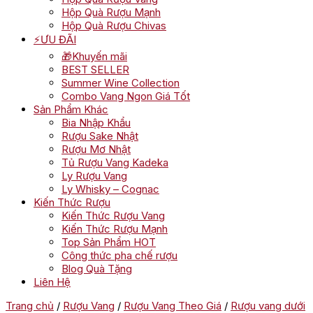
Hộp Quà Rượu Mạnh
Hộp Quà Rượu Chivas
⚡ƯU ĐÃI
🎁Khuyến mãi
BEST SELLER
Summer Wine Collection
Combo Vang Ngon Giá Tốt
Sản Phẩm Khác
Bia Nhập Khẩu
Rượu Sake Nhật
Rượu Mơ Nhật
Tủ Rượu Vang Kadeka
Ly Rượu Vang
Ly Whisky – Cognac
Kiến Thức Rượu
Kiến Thức Rượu Vang
Kiến Thức Rượu Mạnh
Top Sản Phẩm HOT
Công thức pha chế rượu
Blog Quà Tặng
Liên Hệ
Trang chủ
/
Rượu Vang
/
Rượu Vang Theo Giá
/
Rượu vang dưới