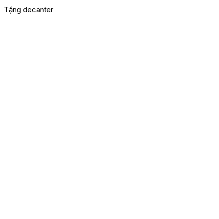
Tặng decanter
M