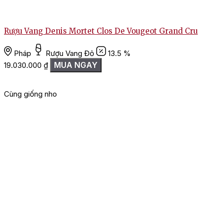
Rượu Vang Denis Mortet Clos De Vougeot Grand Cru
Pháp
Rượu Vang Đỏ
13.5 %
MUA NGAY
19.030.000
₫
Cùng giống nho
G