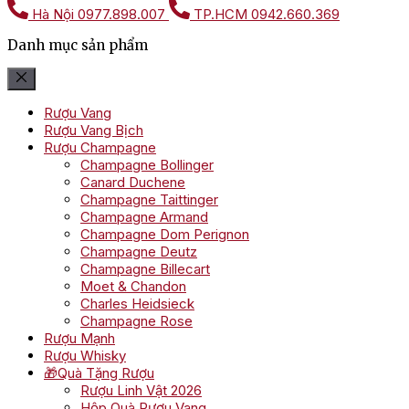
Hà Nội
0977.898.007
TP.HCM
0942.660.369
Danh mục sản phẩm
Rượu Vang
Rượu Vang Bịch
Rượu Champagne
Champagne Bollinger
Canard Duchene
Champagne Taittinger
Champagne Armand
Champagne Dom Perignon
Champagne Deutz
Champagne Billecart
Moet & Chandon
Charles Heidsieck
Champagne Rose
Rượu Mạnh
Rượu Whisky
🎁Quà Tặng Rượu
Rượu Linh Vật 2026
Hộp Quà Rượu Vang