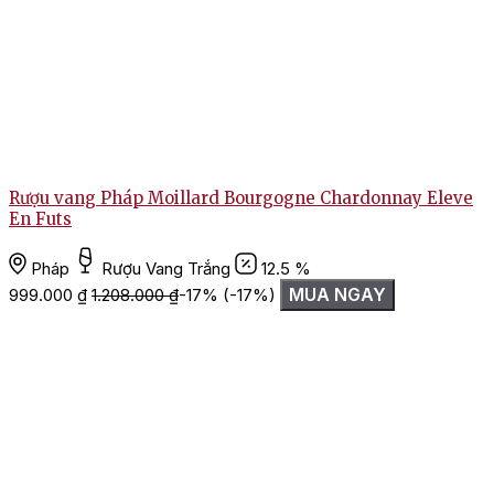
Rượu vang Pháp Moillard Bourgogne Chardonnay Eleve
En Futs
Pháp
Rượu Vang Trắng
12.5 %
MUA NGAY
999.000
₫
1.208.000
₫
-17%
(-17%)