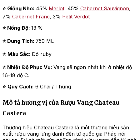
⭐ Giống Nho:
45%
Merlot
, 45%
Cabernet Sauvignon
,
7%
Cabernet Franc
, 3%
Petit Verdot
⭐ Nồng Độ:
13 %
⭐ Dung Tích:
750 ML
⭐
Màu Sắc:
Đỏ ruby
⭐ Nhiệt Độ Phục Vụ:
Vang sẽ ngon nhất khi ở nhiệt độ
16-18 độ C.
⭐
Quy Cách:
6 Chai / Thùng
Mô tả hương vị của Rượu Vang Chateau
Castera
Thương hiệu Chateau Castera là một thương hiệu sản
xuất rượu vang lừng danh đến từ quốc gia Pháp nói