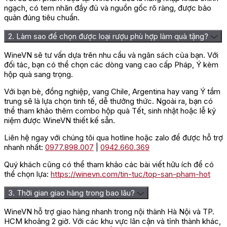
ngạch, có tem nhãn đầy đủ và nguồn gốc rõ ràng, được bảo
quản đúng tiêu chuẩn.
2. Làm sao để chọn được loại rượu phù hợp làm quà tặng?
WineVN sẽ tư vấn dựa trên nhu cầu và ngân sách của bạn. Với
đối tác, bạn có thể chọn các dòng vang cao cấp Pháp, Ý kèm
hộp quà sang trọng.
Với bạn bè, đồng nghiệp, vang Chile, Argentina hay vang Ý tầm
trung sẽ là lựa chọn tinh tế, dễ thưởng thức. Ngoài ra, bạn có
thể tham khảo thêm combo hộp quà Tết, sinh nhật hoặc lễ kỷ
niệm được WineVN thiết kế sẵn.
Liên hệ ngay với chúng tôi qua hotline hoặc zalo để được hỗ trợ
nhanh nhất:
0977.898.007
|
0942.660.369
Quý khách cũng có thể tham khảo các bài viết hữu ích để có
thể chọn lựa:
https://winevn.com/tin-tuc/top-san-pham-hot
3. Thời gian giao hàng trong bao lâu?
WineVN hỗ trợ giao hàng nhanh trong nội thành Hà Nội và TP.
HCM khoảng 2 giờ. Với các khu vực lân cận và tỉnh thành khác,