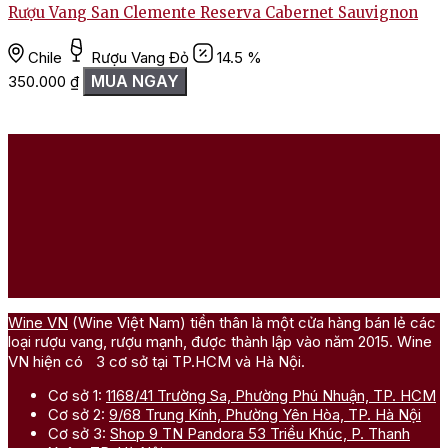
Rượu Vang San Clemente Reserva Cabernet Sauvignon
Chile
Rượu Vang Đỏ
14.5 %
MUA NGAY
350.000
₫
Wine VN
(Wine Việt Nam) tiền thân là một cửa hàng bán lẻ các
loại rượu vang, rượu mạnh, được thành lập vào năm 2015. Wine
VN hiện có 3 cơ sở tại TP.HCM và Hà Nội.
Cơ sở 1:
1168/41 Trường Sa, Phường Phú Nhuận, TP. HCM
Cơ sở 2:
9/68 Trung Kính, Phường Yên Hòa, TP. Hà Nội
Cơ sở 3:
Shop 9 TN Pandora 53 Triều Khúc, P. Thanh