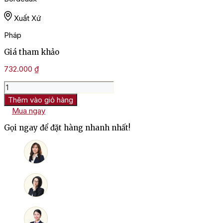
Xuất Xứ
Pháp
Giá tham khảo
732.000
₫
Rượu
Vang
Thêm vào giỏ hàng
Pháp
Mua ngay
Chateau
Castera
Gọi ngay để đặt hàng nhanh nhất!
Cru
Bourgeois
số
lượng