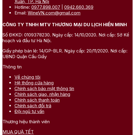
Xuân, TP. Hà Nội
Hotline:
0977.898.007
|
0942.660.369
Email:
WineVN.com@gmail.com
CÔNG TY TNHH MTV THƯƠNG MẠI DU LỊCH HIỀN MINH
Số ĐKKD: 0109378230. Ngày cấp: 14/10/2020. Nơi cấp: Sở Kế
hoạch và đầu tư Hà Nội.
Giấy phép bán lẻ: 14/GP-BLR. Ngày cấp: 20/11/2020. Nơi cấp:
UBND Quận Cầu Giấy
Thông tin
Về chúng tôi
Hệ thống cửa hàng
Chính sách bảo mật thông tin
Chính sách giao, nhận hàng
Chính sách thanh toán
Chính sách đổi trả
Đội ngũ tư vấn
Thương hiệu thành viên
MUA QUÀ TẾT