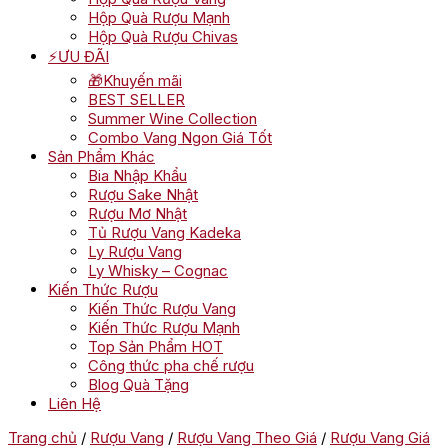
Hộp Quà Rượu Mạnh
Hộp Quà Rượu Chivas
⚡ƯU ĐÃI
🎁Khuyến mãi
BEST SELLER
Summer Wine Collection
Combo Vang Ngon Giá Tốt
Sản Phẩm Khác
Bia Nhập Khẩu
Rượu Sake Nhật
Rượu Mơ Nhật
Tủ Rượu Vang Kadeka
Ly Rượu Vang
Ly Whisky – Cognac
Kiến Thức Rượu
Kiến Thức Rượu Vang
Kiến Thức Rượu Mạnh
Top Sản Phẩm HOT
Công thức pha chế rượu
Blog Quà Tặng
Liên Hệ
Trang chủ
/
Rượu Vang
/
Rượu Vang Theo Giá
/
Rượu Vang Giá