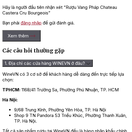
Hãy là người đầu tiên nhận xét “Rượu Vang Pháp Chateau
Castera Cru Bourgeois”
Bạn phải
đăng nhập
để gửi đánh giá.
Xem thêm
Các câu hỏi thường gặp
1. Địa chỉ các cửa hàng WINEVN ở đâu?
WineVN có 3 cơ sở để khách hàng dễ dàng đến trực tiếp lựa
chọn:
TPHCM:
1168/41 Trường Sa, Phường Phú Nhuận, TP. HCM
Hà Nội:
9/68 Trung Kính, Phường Yên Hòa, TP. Hà Nội
Shop 9 TN Pandora 53 Triều Khúc, Phường Thanh Xuân,
TP. Hà Nội.
Tất cả sản phẩm rượu tại WineVN đều là hàng nhập khẩu chính