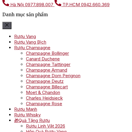
Hà Nội
0977.898.007
TP.HCM
0942.660.369
Danh mục sản phẩm
Rượu Vang
Rượu Vang Bịch
Rượu Champagne
Champagne Bollinger
Canard Duchene
Champagne Taittinger
Champagne Armand
Champagne Dom Perignon
Champagne Deutz
Champagne Billecart
Moet & Chandon
Charles Heidsieck
Champagne Rose
Rượu Mạnh
Rượu Whisky
🎁Quà Tặng Rượu
Rượu Linh Vật 2026
Hộp Quà Rượu Vang