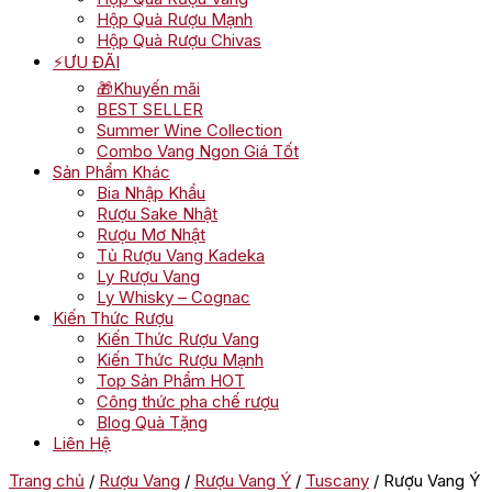
Hộp Quà Rượu Mạnh
Hộp Quà Rượu Chivas
⚡ƯU ĐÃI
🎁Khuyến mãi
BEST SELLER
Summer Wine Collection
Combo Vang Ngon Giá Tốt
Sản Phẩm Khác
Bia Nhập Khẩu
Rượu Sake Nhật
Rượu Mơ Nhật
Tủ Rượu Vang Kadeka
Ly Rượu Vang
Ly Whisky – Cognac
Kiến Thức Rượu
Kiến Thức Rượu Vang
Kiến Thức Rượu Mạnh
Top Sản Phẩm HOT
Công thức pha chế rượu
Blog Quà Tặng
Liên Hệ
Trang chủ
/
Rượu Vang
/
Rượu Vang Ý
/
Tuscany
/ Rượu Vang Ý