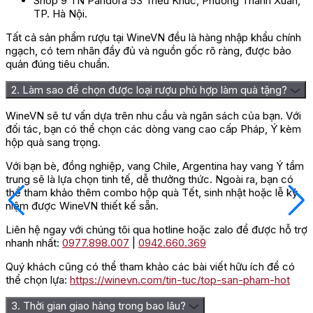
Shop 9 TN Pandora 53 Triều Khúc, Phường Thanh Xuân,
TP. Hà Nội.
Tất cả sản phẩm rượu tại WineVN đều là hàng nhập khẩu chính
ngạch, có tem nhãn đầy đủ và nguồn gốc rõ ràng, được bảo
quản đúng tiêu chuẩn.
2. Làm sao để chọn được loại rượu phù hợp làm quà tặng?
WineVN sẽ tư vấn dựa trên nhu cầu và ngân sách của bạn. Với
đối tác, bạn có thể chọn các dòng vang cao cấp Pháp, Ý kèm
hộp quà sang trọng.
Với bạn bè, đồng nghiệp, vang Chile, Argentina hay vang Ý tầm
trung sẽ là lựa chọn tinh tế, dễ thưởng thức. Ngoài ra, bạn có
thể tham khảo thêm combo hộp quà Tết, sinh nhật hoặc lễ kỷ
niệm được WineVN thiết kế sẵn.
Liên hệ ngay với chúng tôi qua hotline hoặc zalo để được hỗ trợ
nhanh nhất:
0977.898.007
|
0942.660.369
Quý khách cũng có thể tham khảo các bài viết hữu ích để có
thể chọn lựa:
https://winevn.com/tin-tuc/top-san-pham-hot
3. Thời gian giao hàng trong bao lâu?