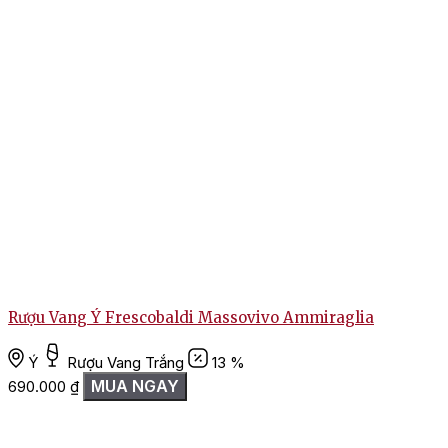
Rượu Vang Ý Frescobaldi Massovivo Ammiraglia
R
Ý
Rượu Vang Trắng
13 %
MUA NGAY
690.000
₫
L