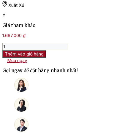
Xuất Xứ
Ý
Giá tham khảo
1.667.000
₫
Rượu
Vang
Thêm vào giỏ hàng
Ý
Mua ngay
Casanova
Di
Gọi ngay để đặt hàng nhanh nhất!
Neri
IB
Bianco
số
lượng