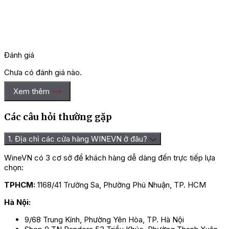
Đánh giá
Chưa có đánh giá nào.
Hãy là người đầu tiên nhận xét “Rượu Vang Ý Casanova Di Neri
Xem thêm
IB Bianco”
Các câu hỏi thường gặp
Bạn phải
đăng nhập
để gửi đánh giá.
1. Địa chỉ các cửa hàng WINEVN ở đâu?
WineVN có 3 cơ sở để khách hàng dễ dàng đến trực tiếp lựa
chọn:
TPHCM:
1168/41 Trường Sa, Phường Phú Nhuận, TP. HCM
Hà Nội:
9/68 Trung Kính, Phường Yên Hòa, TP. Hà Nội