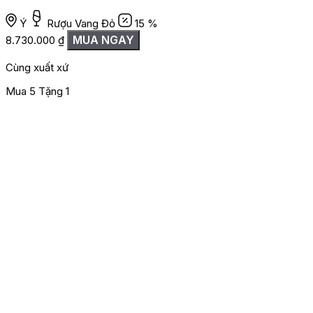
Ý
Rượu Vang Đỏ
15 %
MUA NGAY
8.730.000
₫
1
Cùng xuất xứ
Mua 5 Tặng 1
M