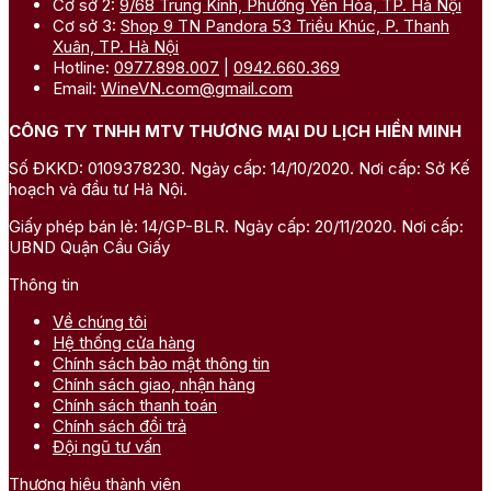
Cơ sở 2:
9/68 Trung Kính, Phường Yên Hòa, TP. Hà Nội
Cơ sở 3:
Shop 9 TN Pandora 53 Triều Khúc, P. Thanh
Xuân, TP. Hà Nội
Hotline:
0977.898.007
|
0942.660.369
Email:
WineVN.com@gmail.com
CÔNG TY TNHH MTV THƯƠNG MẠI DU LỊCH HIỀN MINH
Số ĐKKD: 0109378230. Ngày cấp: 14/10/2020. Nơi cấp: Sở Kế
hoạch và đầu tư Hà Nội.
Giấy phép bán lẻ: 14/GP-BLR. Ngày cấp: 20/11/2020. Nơi cấp:
UBND Quận Cầu Giấy
Thông tin
Về chúng tôi
Hệ thống cửa hàng
Chính sách bảo mật thông tin
Chính sách giao, nhận hàng
Chính sách thanh toán
Chính sách đổi trả
Đội ngũ tư vấn
Thương hiệu thành viên