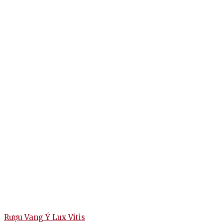
Rượu Vang Ý Lux Vitis
R