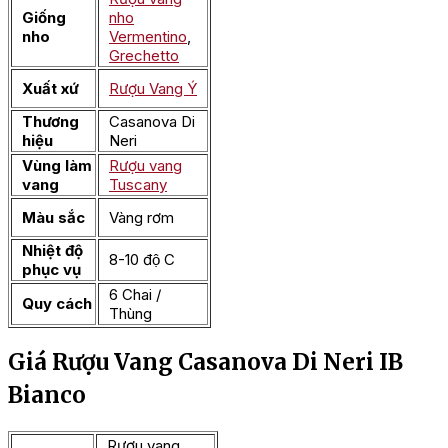
Giống
nho
nho
Vermentino
,
Grechetto
Xuất xứ
Rượu Vang Ý
Thương
Casanova Di
hiệu
Neri
Vùng làm
Rượu vang
vang
Tuscany
Màu sắc
Vàng rơm
Nhiệt độ
8-10 độ C
phục vụ
6 Chai /
Quy cách
Thùng
Giá Rượu Vang Casanova Di Neri IB
Bianco
Rượu vang