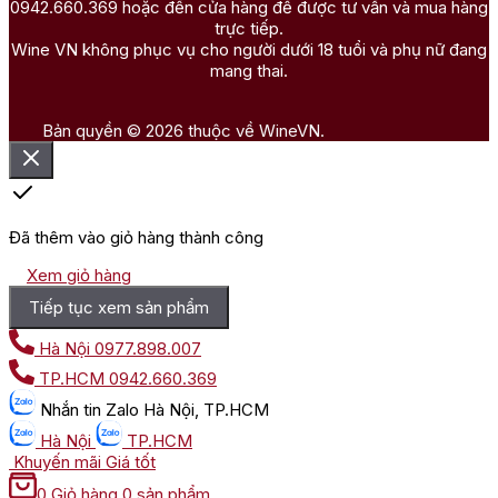
0942.660.369 hoặc đến cửa hàng để được tư vấn và mua hàng
trực tiếp.
Wine VN không phục vụ cho người dưới 18 tuổi và phụ nữ đang
mang thai.
Bản quyền © 2026 thuộc về WineVN.
Đã thêm vào giỏ hàng thành công
Xem giỏ hàng
Tiếp tục xem sản phẩm
Hà Nội
0977.898.007
TP.HCM
0942.660.369
Nhắn tin
Zalo Hà Nội, TP.HCM
Hà Nội
TP.HCM
Khuyến mãi
Giá tốt
0
Giỏ hàng
0 sản phẩm