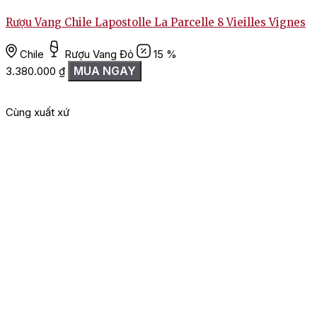
Rượu Vang Chile Lapostolle La Parcelle 8 Vieilles Vignes
Chile
Rượu Vang Đỏ
15 %
MUA NGAY
3.380.000
₫
1
Cùng xuất xứ
G