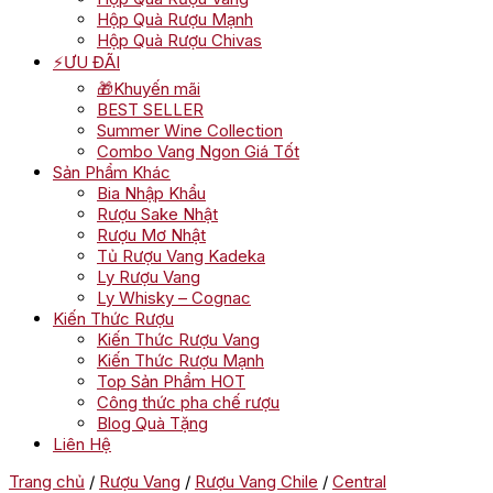
Hộp Quà Rượu Mạnh
Hộp Quà Rượu Chivas
⚡ƯU ĐÃI
🎁Khuyến mãi
BEST SELLER
Summer Wine Collection
Combo Vang Ngon Giá Tốt
Sản Phẩm Khác
Bia Nhập Khẩu
Rượu Sake Nhật
Rượu Mơ Nhật
Tủ Rượu Vang Kadeka
Ly Rượu Vang
Ly Whisky – Cognac
Kiến Thức Rượu
Kiến Thức Rượu Vang
Kiến Thức Rượu Mạnh
Top Sản Phẩm HOT
Công thức pha chế rượu
Blog Quà Tặng
Liên Hệ
Trang chủ
/
Rượu Vang
/
Rượu Vang Chile
/
Central