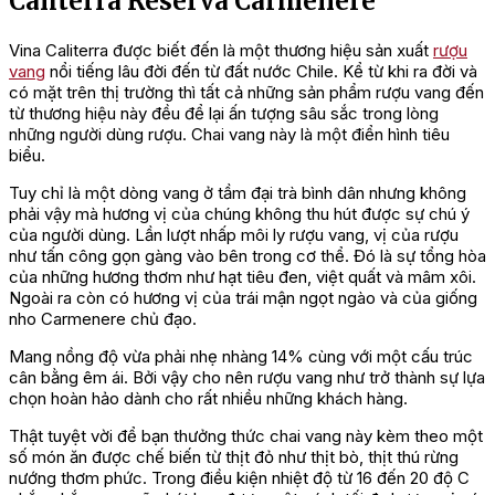
Caliterra Reserva Carmenere
Vina Caliterra được biết đến là một thương hiệu sản xuất
rượu
vang
nổi tiếng lâu đời đến từ đất nước Chile. Kể từ khi ra đời và
có mặt trên thị trường thì tất cả những sản phẩm rượu vang đến
từ thương hiệu này đều để lại ấn tượng sâu sắc trong lòng
những người dùng rượu. Chai vang này là một điển hình tiêu
biểu.
Tuy chỉ là một dòng vang ở tầm đại trà bình dân nhưng không
phải vậy mà hương vị của chúng không thu hút được sự chú ý
của người dùng. Lần lượt nhấp môi ly rượu vang, vị của rượu
như tấn công gọn gàng vào bên trong cơ thể. Đó là sự tổng hòa
của những hương thơm như hạt tiêu đen, việt quất và mâm xôi.
Ngoài ra còn có hương vị của trái mận ngọt ngào và của giống
nho Carmenere chủ đạo.
Mang nồng độ vừa phải nhẹ nhàng 14% cùng với một cấu trúc
cân bằng êm ái. Bởi vậy cho nên rượu vang như trở thành sự lựa
chọn hoàn hảo dành cho rất nhiều những khách hàng.
Thật tuyệt vời để bạn thưởng thức chai vang này kèm theo một
số món ăn được chế biến từ thịt đỏ như thịt bò, thịt thú rừng
nướng thơm phức. Trong điều kiện nhiệt độ từ 16 đến 20 độ C