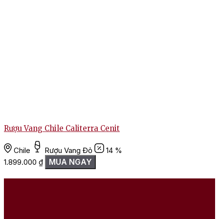
Rượu Vang Chile Caliterra Cenit
R
Chile
Rượu Vang Đỏ
14 %
MUA NGAY
1.899.000
₫
1