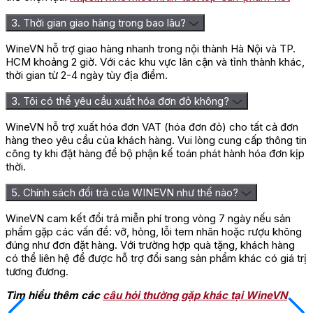
3. Thời gian giao hàng trong bao lâu?
WineVN hỗ trợ giao hàng nhanh trong nội thành Hà Nội và TP.
HCM khoảng 2 giờ. Với các khu vực lân cận và tỉnh thành khác,
thời gian từ 2-4 ngày tùy địa điểm.
3. Tôi có thể yêu cầu xuất hóa đơn đỏ không?
WineVN hỗ trợ xuất hóa đơn VAT (hóa đơn đỏ) cho tất cả đơn
hàng theo yêu cầu của khách hàng. Vui lòng cung cấp thông tin
công ty khi đặt hàng để bộ phận kế toán phát hành hóa đơn kịp
thời.
5. Chính sách đổi trả của WINEVN như thế nào?
WineVN cam kết đổi trả miễn phí trong vòng 7 ngày nếu sản
phẩm gặp các vấn đề: vỡ, hỏng, lỗi tem nhãn hoặc rượu không
đúng như đơn đặt hàng. Với trường hợp quà tặng, khách hàng
có thể liên hệ để được hỗ trợ đổi sang sản phẩm khác có giá trị
tương đương.
Tìm hiểu thêm các
câu hỏi thường gặp khác tại WineVN