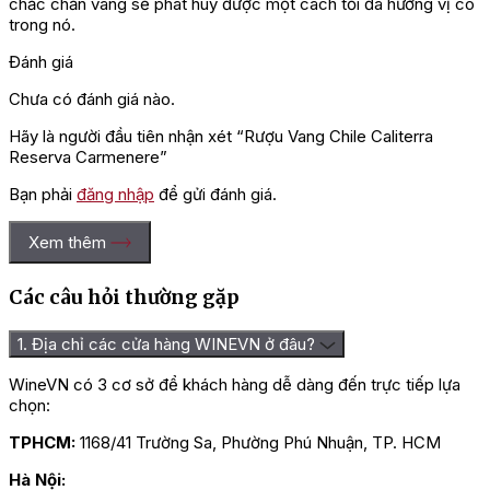
chắc chắn vang sẽ phát huy được một cách tối đa hương vị có
trong nó.
Đánh giá
Chưa có đánh giá nào.
Hãy là người đầu tiên nhận xét “Rượu Vang Chile Caliterra
Reserva Carmenere”
Bạn phải
đăng nhập
để gửi đánh giá.
Xem thêm
Các câu hỏi thường gặp
1. Địa chỉ các cửa hàng WINEVN ở đâu?
WineVN có 3 cơ sở để khách hàng dễ dàng đến trực tiếp lựa
chọn:
TPHCM:
1168/41 Trường Sa, Phường Phú Nhuận, TP. HCM
Hà Nội: