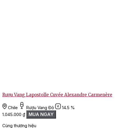
1
Rượu Vang Lapostolle Cuvée Alexandre Carmenère
Chile
Rượu Vang Đỏ
14.5 %
MUA NGAY
1.045.000
₫
Cùng thương hiệu