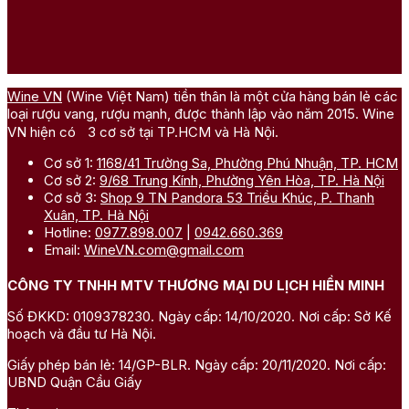
Wine VN
(Wine Việt Nam) tiền thân là một cửa hàng bán lẻ các
loại rượu vang, rượu mạnh, được thành lập vào năm 2015. Wine
VN hiện có 3 cơ sở tại TP.HCM và Hà Nội.
Cơ sở 1:
1168/41 Trường Sa, Phường Phú Nhuận, TP. HCM
Cơ sở 2:
9/68 Trung Kính, Phường Yên Hòa, TP. Hà Nội
Cơ sở 3:
Shop 9 TN Pandora 53 Triều Khúc, P. Thanh
Xuân, TP. Hà Nội
Hotline:
0977.898.007
|
0942.660.369
Email:
WineVN.com@gmail.com
CÔNG TY TNHH MTV THƯƠNG MẠI DU LỊCH HIỀN MINH
Số ĐKKD: 0109378230. Ngày cấp: 14/10/2020. Nơi cấp: Sở Kế
hoạch và đầu tư Hà Nội.
Giấy phép bán lẻ: 14/GP-BLR. Ngày cấp: 20/11/2020. Nơi cấp:
UBND Quận Cầu Giấy