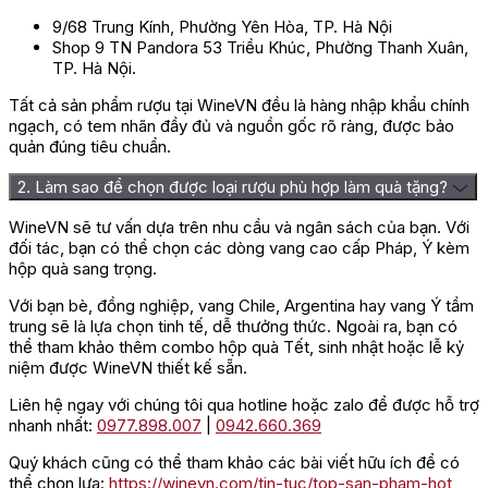
9/68 Trung Kính, Phường Yên Hòa, TP. Hà Nội
Shop 9 TN Pandora 53 Triều Khúc, Phường Thanh Xuân,
TP. Hà Nội.
Tất cả sản phẩm rượu tại WineVN đều là hàng nhập khẩu chính
ngạch, có tem nhãn đầy đủ và nguồn gốc rõ ràng, được bảo
quản đúng tiêu chuẩn.
2. Làm sao để chọn được loại rượu phù hợp làm quà tặng?
WineVN sẽ tư vấn dựa trên nhu cầu và ngân sách của bạn. Với
đối tác, bạn có thể chọn các dòng vang cao cấp Pháp, Ý kèm
hộp quà sang trọng.
Với bạn bè, đồng nghiệp, vang Chile, Argentina hay vang Ý tầm
trung sẽ là lựa chọn tinh tế, dễ thưởng thức. Ngoài ra, bạn có
thể tham khảo thêm combo hộp quà Tết, sinh nhật hoặc lễ kỷ
niệm được WineVN thiết kế sẵn.
Liên hệ ngay với chúng tôi qua hotline hoặc zalo để được hỗ trợ
nhanh nhất:
0977.898.007
|
0942.660.369
Quý khách cũng có thể tham khảo các bài viết hữu ích để có
thể chọn lựa:
https://winevn.com/tin-tuc/top-san-pham-hot