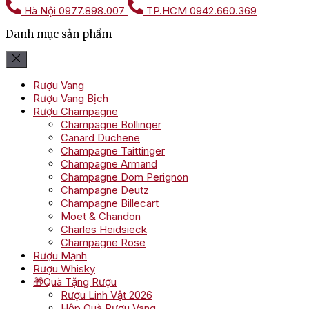
Hà Nội
0977.898.007
TP.HCM
0942.660.369
Danh mục sản phẩm
Rượu Vang
Rượu Vang Bịch
Rượu Champagne
Champagne Bollinger
Canard Duchene
Champagne Taittinger
Champagne Armand
Champagne Dom Perignon
Champagne Deutz
Champagne Billecart
Moet & Chandon
Charles Heidsieck
Champagne Rose
Rượu Mạnh
Rượu Whisky
🎁Quà Tặng Rượu
Rượu Linh Vật 2026
Hộp Quà Rượu Vang