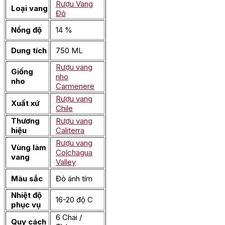
Rượu Vang
Loại vang
Đỏ
Nồng độ
14 %
Dung tích
750 ML
Rượu vang
Giống
nho
nho
Carmenere
Rượu vang
Xuất xứ
Chile
Thương
Rượu vang
hiệu
Caliterra
Rượu vang
Vùng làm
Colchagua
vang
Valley
Màu sắc
Đỏ ánh tím
Nhiệt độ
16-20 độ C
phục vụ
6 Chai /
Quy cách