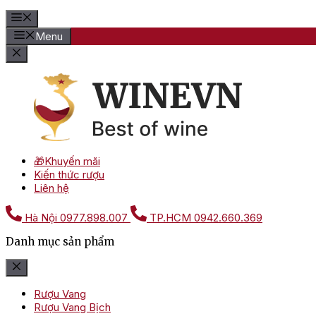
Menu
🎁Khuyến mãi
Kiến thức rượu
Liên hệ
Hà Nội
0977.898.007
TP.HCM
0942.660.369
Danh mục sản phẩm
Rượu Vang
Rượu Vang Bịch