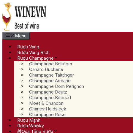
Chuyển
đến
nội
dung
Menu
Rượu Vang
Rượu Vang Bịch
Rượu Champagne
Champagne Bollinger
Canard Duchene
Champagne Taittinger
Champagne Armand
Champagne Dom Perignon
Champagne Deutz
Champagne Billecart
Moet & Chandon
Charles Heidsieck
Champagne Rose
Rượu Mạnh
Rượu Whisky
🎁Quà Tặng Rượu