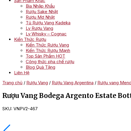
Sản Phẩm Khác
Bia Nhập Khẩu
Rượu Sake Nhật
Rượu Mơ Nhật
Tủ Rượu Vang Kadeka
Ly Rượu Vang
Ly Whisky – Cognac
Kiến Thức Rượu
Kiến Thức Rượu Vang
Kiến Thức Rượu Mạnh
Top Sản Phẩm HOT
Công thức pha chế rượu
Blog Quà Tặng
Liên Hệ
Trang chủ
/
Rượu Vang
/
Rượu Vang Argentina
/
Rượu vang Men
Rượu Vang Bodega Argento Estate Bot
SKU:
VNPV2-467