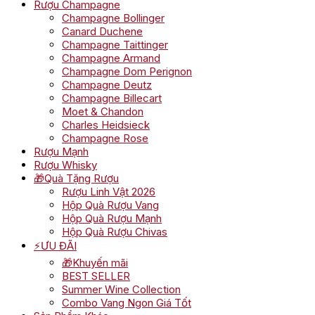
Rượu Champagne
Champagne Bollinger
Canard Duchene
Champagne Taittinger
Champagne Armand
Champagne Dom Perignon
Champagne Deutz
Champagne Billecart
Moet & Chandon
Charles Heidsieck
Champagne Rose
Rượu Mạnh
Rượu Whisky
🎁Quà Tặng Rượu
Rượu Linh Vật 2026
Hộp Quà Rượu Vang
Hộp Quà Rượu Mạnh
Hộp Quà Rượu Chivas
⚡ƯU ĐÃI
🎁Khuyến mãi
BEST SELLER
Summer Wine Collection
Combo Vang Ngon Giá Tốt