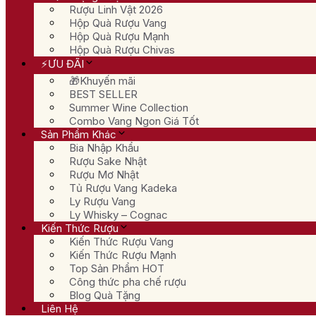
Rượu Linh Vật 2026
Hộp Quà Rượu Vang
Hộp Quà Rượu Mạnh
Hộp Quà Rượu Chivas
⚡ƯU ĐÃI
🎁Khuyến mãi
BEST SELLER
Summer Wine Collection
Combo Vang Ngon Giá Tốt
Sản Phẩm Khác
Bia Nhập Khẩu
Rượu Sake Nhật
Rượu Mơ Nhật
Tủ Rượu Vang Kadeka
Ly Rượu Vang
Ly Whisky – Cognac
Kiến Thức Rượu
Kiến Thức Rượu Vang
Kiến Thức Rượu Mạnh
Top Sản Phẩm HOT
Công thức pha chế rượu
Blog Quà Tặng
Liên Hệ