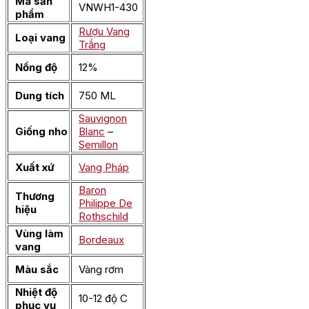
Mã sản
VNWH1-430
phẩm
Rượu Vang
Loại vang
Trắng
Nồng độ
12%
Dung tích
750 ML
Sauvignon
Giống nho
Blanc
–
Semillon
Xuất xứ
Vang Pháp
Baron
Thương
Philippe De
hiệu
Rothschild
Vùng làm
Bordeaux
vang
Màu sắc
Vàng rơm
Nhiệt độ
10-12 độ C
phục vụ