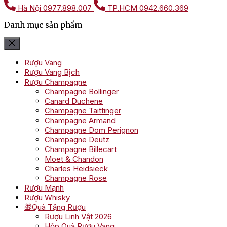
Hà Nội
0977.898.007
TP.HCM
0942.660.369
Danh mục sản phẩm
Rượu Vang
Rượu Vang Bịch
Rượu Champagne
Champagne Bollinger
Canard Duchene
Champagne Taittinger
Champagne Armand
Champagne Dom Perignon
Champagne Deutz
Champagne Billecart
Moet & Chandon
Charles Heidsieck
Champagne Rose
Rượu Mạnh
Rượu Whisky
🎁Quà Tặng Rượu
Rượu Linh Vật 2026
Hộp Quà Rượu Vang