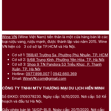
Wine VN
(Wine Việt Nam) tiền thân là một cửa hàng bán lẻ các
loại rượu vang, rượu mạnh, được thành lập vào năm 2015. Wine
VN hiện có 3 cơ sở tại TP.HCM và Hà Nội.
Cơ sở 1:
1168/41 Trường Sa, Phường Phú Nhuận, TP. HCM
Cơ sở 2:
9/68 Trung Kính, Phường Yên Hòa, TP. Hà Nội
Cơ sở 3:
Shop 9 TN Pandora 53 Triều Khúc, P. Thanh
Xuân, TP. Hà Nội
Hotline:
0977.898.007
|
0942.660.369
Email:
WineVN.com@gmail.com
CÔNG TY TNHH MTV THƯƠNG MẠI DU LỊCH HIỀN MINH
Số ĐKKD: 0109378230. Ngày cấp: 14/10/2020. Nơi cấp: Sở Kế
hoạch và đầu tư Hà Nội.
Giấy phép bán lẻ: 14/GP-BLR. Ngày cấp: 20/11/2020. Nơi cấp: