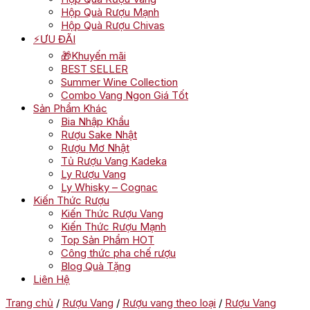
Hộp Quà Rượu Mạnh
Hộp Quà Rượu Chivas
⚡ƯU ĐÃI
🎁Khuyến mãi
BEST SELLER
Summer Wine Collection
Combo Vang Ngon Giá Tốt
Sản Phẩm Khác
Bia Nhập Khẩu
Rượu Sake Nhật
Rượu Mơ Nhật
Tủ Rượu Vang Kadeka
Ly Rượu Vang
Ly Whisky – Cognac
Kiến Thức Rượu
Kiến Thức Rượu Vang
Kiến Thức Rượu Mạnh
Top Sản Phẩm HOT
Công thức pha chế rượu
Blog Quà Tặng
Liên Hệ
Trang chủ
/
Rượu Vang
/
Rượu vang theo loại
/
Rượu Vang