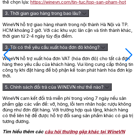
thể chọn lựa:
https://winevn.com/tin-tuc/top-san-pham-hot
3. Thời gian giao hàng trong bao lâu?
WineVN hỗ trợ giao hàng nhanh trong nội thành Hà Nội và TP.
HCM khoảng 2 giờ. Với các khu vực lân cận và tỉnh thành khác,
thời gian từ 2-4 ngày tùy địa điểm.
3. Tôi có thể yêu cầu xuất hóa đơn đỏ không?
WineVN hỗ trợ xuất hóa đơn VAT (hóa đơn đỏ) cho tất cả đơn
hàng theo yêu cầu của khách hàng. Vui lòng cung cấp thông tin
công ty khi đặt hàng để bộ phận kế toán phát hành hóa đơn kịp
thời.
5. Chính sách đổi trả của WINEVN như thế nào?
WineVN cam kết đổi trả miễn phí trong vòng 7 ngày nếu sản
phẩm gặp các vấn đề: vỡ, hỏng, lỗi tem nhãn hoặc rượu không
đúng như đơn đặt hàng. Với trường hợp quà tặng, khách hàng
có thể liên hệ để được hỗ trợ đổi sang sản phẩm khác có giá trị
tương đương.
Tìm hiểu thêm các
câu hỏi thường gặp khác tại WineVN