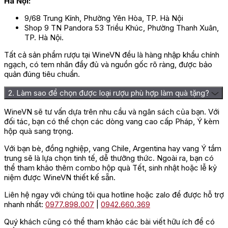
Hà Nội:
9/68 Trung Kính, Phường Yên Hòa, TP. Hà Nội
Shop 9 TN Pandora 53 Triều Khúc, Phường Thanh Xuân,
TP. Hà Nội.
Tất cả sản phẩm rượu tại WineVN đều là hàng nhập khẩu chính
ngạch, có tem nhãn đầy đủ và nguồn gốc rõ ràng, được bảo
quản đúng tiêu chuẩn.
2. Làm sao để chọn được loại rượu phù hợp làm quà tặng?
WineVN sẽ tư vấn dựa trên nhu cầu và ngân sách của bạn. Với
đối tác, bạn có thể chọn các dòng vang cao cấp Pháp, Ý kèm
hộp quà sang trọng.
Với bạn bè, đồng nghiệp, vang Chile, Argentina hay vang Ý tầm
trung sẽ là lựa chọn tinh tế, dễ thưởng thức. Ngoài ra, bạn có
thể tham khảo thêm combo hộp quà Tết, sinh nhật hoặc lễ kỷ
niệm được WineVN thiết kế sẵn.
Liên hệ ngay với chúng tôi qua hotline hoặc zalo để được hỗ trợ
nhanh nhất:
0977.898.007
|
0942.660.369
Quý khách cũng có thể tham khảo các bài viết hữu ích để có