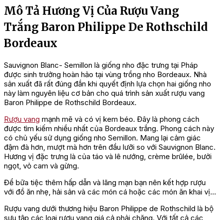
Mô Tả Hương Vị Của Rượu Vang
Trắng Baron Philippe De Rothschild
Bordeaux
Sauvignon Blanc- Semillon là giống nho đặc trưng tại Pháp
được sinh trưởng hoàn hảo tại vùng trồng nho Bordeaux. Nhà
sản xuất đã rất đúng đắn khi quyết định lựa chọn hai giống nho
này làm nguyên liệu cơ bản cho quá trình sản xuất rượu vang
Baron Philippe de Rothschild Bordeaux.
Rượu vang
mạnh mẽ và có vị kem béo. Đây là phong cách
được tìm kiếm nhiều nhất của Bordeaux trắng. Phong cách này
có chủ yếu sử dụng giống nho Semillon. Mang lại cảm giác
đậm đà hơn, mượt mà hơn trên đầu lưỡi so với Sauvignon Blanc.
Hương vị đặc trưng là của táo và lê nướng, crème brûlée, bưởi
ngọt, vỏ cam và gừng.
Để bữa tiệc thêm hấp dẫn và lãng mạn bạn nên kết hợp rượu
với đồ ăn nhẹ, hải sản và các món cá hoặc các món ăn khai vị…
Rượu vang dưới thương hiệu Baron Philippe de Rothschild là bộ
sưu tập các loại rượu vang giá cả phải chăng. Với tất cả các