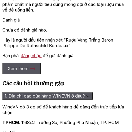
phẩm chất mà người tiêu dùng mong đợi ở các loại rượu mua
về để uống liền.
Đánh giá
Chưa có đánh giá nào.
Hãy là người đầu tiên nhận xét “Rượu Vang Trắng Baron
Philippe De Rothschild Bordeaux”
Bạn phải
đăng nhập
để gửi đánh giá.
Xem thêm
Các câu hỏi thường gặp
1. Địa chỉ các cửa hàng WINEVN ở đâu?
WineVN có 3 cơ sở để khách hàng dễ dàng đến trực tiếp lựa
chọn:
TPHCM:
1168/41 Trường Sa, Phường Phú Nhuận, TP. HCM