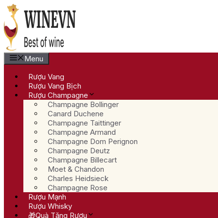
Chuyển
đến
nội
dung
Menu
Rượu Vang
Rượu Vang Bịch
Rượu Champagne
Champagne Bollinger
Canard Duchene
Champagne Taittinger
Champagne Armand
Champagne Dom Perignon
Champagne Deutz
Champagne Billecart
Moet & Chandon
Charles Heidsieck
Champagne Rose
Rượu Mạnh
Rượu Whisky
🎁Quà Tặng Rượu