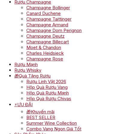
Rượu Champagne
Champagne Bollinger
Canard Duchene
Champagne Taittinger
Champagne Armand
Champagne Dom Perignon
Champagne Deutz
Champagne Billecart
Moet & Chandon
Charles Heidsieck
Champagne Rose
Rượu Mạnh
Rượu Whisky
🎁Quà Tặng Rượu
Rượu Linh Vật 2026
Hộp Quà Rượu Vang
Hộp Quà Rượu Mạnh
Hộp Quà Rượu Chivas
⚡ƯU ĐÃI
🎁Khuyến mãi
BEST SELLER
Summer Wine Collection
Combo Vang Ngon Giá Tốt