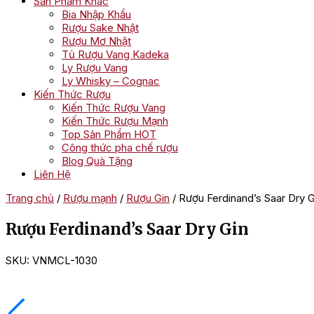
Sản Phẩm Khác
Bia Nhập Khẩu
Rượu Sake Nhật
Rượu Mơ Nhật
Tủ Rượu Vang Kadeka
Ly Rượu Vang
Ly Whisky – Cognac
Kiến Thức Rượu
Kiến Thức Rượu Vang
Kiến Thức Rượu Mạnh
Top Sản Phẩm HOT
Công thức pha chế rượu
Blog Quà Tặng
Liên Hệ
Trang chủ
/
Rượu mạnh
/
Rượu Gin
/ Rượu Ferdinand’s Saar Dry G
Rượu Ferdinand’s Saar Dry Gin
SKU:
VNMCL-1030