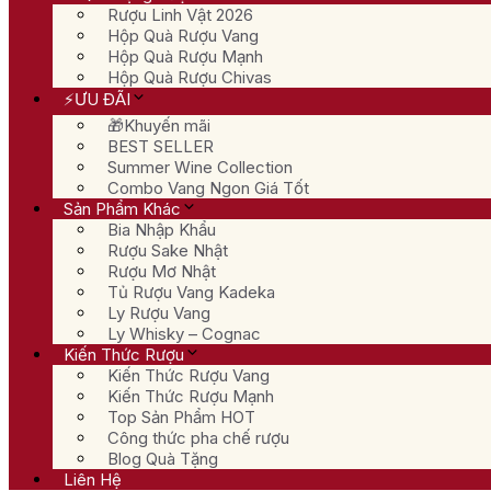
Rượu Linh Vật 2026
Hộp Quà Rượu Vang
Hộp Quà Rượu Mạnh
Hộp Quà Rượu Chivas
⚡ƯU ĐÃI
🎁Khuyến mãi
BEST SELLER
Summer Wine Collection
Combo Vang Ngon Giá Tốt
Sản Phẩm Khác
Bia Nhập Khẩu
Rượu Sake Nhật
Rượu Mơ Nhật
Tủ Rượu Vang Kadeka
Ly Rượu Vang
Ly Whisky – Cognac
Kiến Thức Rượu
Kiến Thức Rượu Vang
Kiến Thức Rượu Mạnh
Top Sản Phẩm HOT
Công thức pha chế rượu
Blog Quà Tặng
Liên Hệ