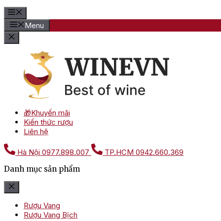
Menu
🎁Khuyến mãi
Kiến thức rượu
Liên hệ
Hà Nội
0977.898.007
TP.HCM
0942.660.369
Danh mục sản phẩm
Rượu Vang
Rượu Vang Bịch