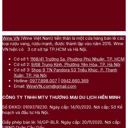
Wine VN
(Wine Việt Nam) tiền thân là một cửa hàng bán lẻ các
loại rượu vang, rượu mạnh, được thành lập vào năm 2015. Wine
VN hiện có 3 cơ sở tại TP.HCM và Hà Nội.
Cơ sở 1:
1168/41 Trường Sa, Phường Phú Nhuận, TP. HCM
Cơ sở 2:
9/68 Trung Kính, Phường Yên Hòa, TP. Hà Nội
Cơ sở 3:
Shop 9 TN Pandora 53 Triều Khúc, P. Thanh
Xuân, TP. Hà Nội
Hotline:
0977.898.007
|
0942.660.369
Email:
WineVN.com@gmail.com
CÔNG TY TNHH MTV THƯƠNG MẠI DU LỊCH HIỀN MINH
Số ĐKKD: 0109378230. Ngày cấp: 14/10/2020. Nơi cấp: Sở Kế
hoạch và đầu tư Hà Nội.
Giấy phép bán lẻ: 14/GP-BLR. Ngày cấp: 20/11/2020. Nơi cấp:
UBND Quận Cầu Giấy