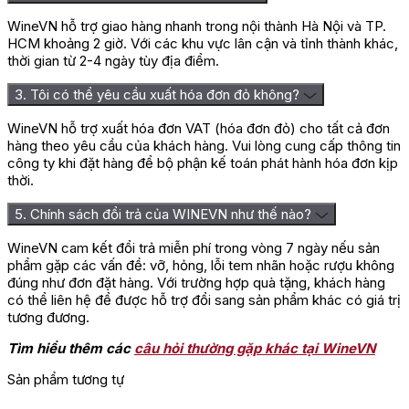
WineVN hỗ trợ giao hàng nhanh trong nội thành Hà Nội và TP.
HCM khoảng 2 giờ. Với các khu vực lân cận và tỉnh thành khác,
thời gian từ 2-4 ngày tùy địa điểm.
3. Tôi có thể yêu cầu xuất hóa đơn đỏ không?
WineVN hỗ trợ xuất hóa đơn VAT (hóa đơn đỏ) cho tất cả đơn
hàng theo yêu cầu của khách hàng. Vui lòng cung cấp thông tin
Rượu Champagne HOX
công ty khi đặt hàng để bộ phận kế toán phát hành hóa đơn kịp
thời.
Cách Thưởng Thức Rượu Champagne
5. Chính sách đổi trả của WINEVN như thế nào?
HOXXOH Blanc De Blancs
WineVN cam kết đổi trả miễn phí trong vòng 7 ngày nếu sản
phẩm gặp các vấn đề: vỡ, hỏng, lỗi tem nhãn hoặc rượu không
Rượu vang Pháp Champagne HOXXOH Blanc De Blancs thuộc
đúng như đơn đặt hàng. Với trường hợp quà tặng, khách hàng
dòng vang sủi được dùng để mở đầu bữa tiệc vui tươi, sôi động
có thể liên hệ để được hỗ trợ đổi sang sản phẩm khác có giá trị
hơn. Chai vang nổ này có thể uống ngay trực tiếp mà không
tương đương.
cần thời gian để rượu thở trong bình Decanter. Sản phẩm nên
thưởng thức trong điều kiện nhiệt độ lạnh từ 12 – 14 độ C. Loại
Tìm hiểu thêm các
câu hỏi thường gặp khác tại WineVN
rượu Champagne HOXXOH Blanc De Blancs nên dùng kèm với
các loại hoa quả tươi, hoa quả sấy khô, phô mai dây,…
Sản phẩm tương tự
=> Liên hệ ngay
Wine VN
để nhận giá ưu đãi và tư vấn chi