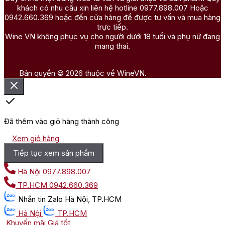
khách có nhu cầu xin liên hệ hotline 0977.898.007 Hoặc
0942.660.369 hoặc đến cửa hàng để được tư vấn và mua hàng
trực tiếp.
Wine VN không phục vụ cho người dưới 18 tuổi và phụ nữ đang
mang thai.
Bản quyền © 2026 thuộc về WineVN.
Đã thêm vào giỏ hàng thành công
Xem giỏ hàng
Tiếp tục xem sản phẩm
Hà Nội
0977.898.007
TP.HCM
0942.660.369
Nhắn tin
Zalo Hà Nội, TP.HCM
Hà Nội
TP.HCM
Khuyến mãi
Giá tốt