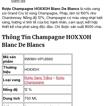
Đánh giá
Rượu Champagne HOXXOH Blanc De Blancs
là rượu vang
sủi Grand Cru từ vùng Champagne, Pháp, làm từ 100% nho
Chardonnay. Nồng độ 12%, Champagne có màu vàng nhạt tươi
sáng, hương vị tinh tế của bơ, hạnh nhân, cam quýt, kết hợp
thiết kế chai phát sáng độc đáo. Chỉ được sản xuất 8000 chai.
Thông Tin Champagne HOXXOH
Blanc De Blancs
Mã sản
RWMH-VP1.6660
phẩm
Thương
HOXXOH
hiệu
Rượu Vang Trắng
–
Rượu
Loại vang
Champagne
Nồng độ
12 %
Dung tích
750 ML