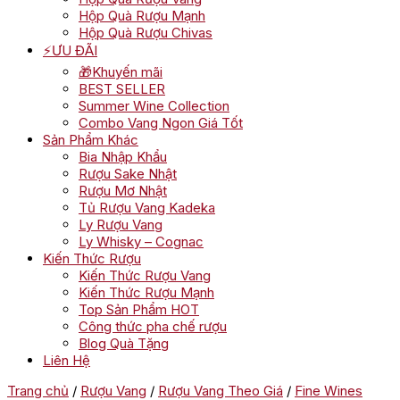
Hộp Quà Rượu Mạnh
Hộp Quà Rượu Chivas
⚡ƯU ĐÃI
🎁Khuyến mãi
BEST SELLER
Summer Wine Collection
Combo Vang Ngon Giá Tốt
Sản Phẩm Khác
Bia Nhập Khẩu
Rượu Sake Nhật
Rượu Mơ Nhật
Tủ Rượu Vang Kadeka
Ly Rượu Vang
Ly Whisky – Cognac
Kiến Thức Rượu
Kiến Thức Rượu Vang
Kiến Thức Rượu Mạnh
Top Sản Phẩm HOT
Công thức pha chế rượu
Blog Quà Tặng
Liên Hệ
Trang chủ
/
Rượu Vang
/
Rượu Vang Theo Giá
/
Fine Wines