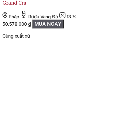
Grand Cru
Pháp
Rượu Vang Đỏ
13 %
MUA NGAY
50.578.000
₫
8
Cùng xuất xứ