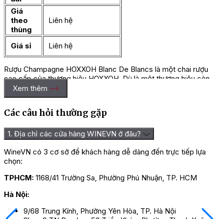
Giá
theo
Liên hệ
thùng
Giá sỉ
Liên hệ
Rượu Champagne HOXXOH Blanc De Blancs là một chai rượu
cao cấp của thương hiệu HOXXOH. Dù là một thương hiệu còn
khá mới so với những tên tuổi lâu đời khác, HOXXOH đã nhanh
Xem thêm
chóng khẳng định được vị thế của mình trên thị trường nhờ
chất lượng tuyệt hảo và thiết kế độc đáo.
Các câu hỏi thường gặp
1. Địa chỉ các cửa hàng WINEVN ở đâu?
WineVN có 3 cơ sở để khách hàng dễ dàng đến trực tiếp lựa
chọn:
TPHCM:
1168/41 Trường Sa, Phường Phú Nhuận, TP. HCM
Hà Nội:
9/68 Trung Kính, Phường Yên Hòa, TP. Hà Nội