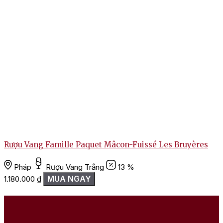
Rượu Vang Famille Paquet Mâcon-Fuissé Les Bruyères
T
Pháp
Rượu Vang Trắng
13 %
MUA NGAY
1.180.000
₫