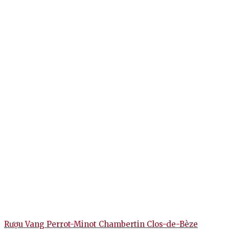
Đánh giá
Chưa có đánh giá nào.
Hãy là người đầu tiên nhận xét “Rượu Vang Champagne
HOXXOH Blanc De Blancs”
Bạn phải
đăng nhập
để gửi đánh giá.
Rượu Vang Perrot-Minot Chambertin Clos-de-Bèze