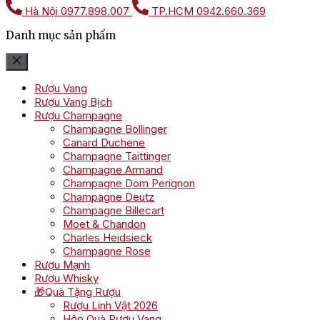
Hà Nội
0977.898.007
TP.HCM
0942.660.369
Danh mục sản phẩm
Rượu Vang
Rượu Vang Bịch
Rượu Champagne
Champagne Bollinger
Canard Duchene
Champagne Taittinger
Champagne Armand
Champagne Dom Perignon
Champagne Deutz
Champagne Billecart
Moet & Chandon
Charles Heidsieck
Champagne Rose
Rượu Mạnh
Rượu Whisky
🎁Quà Tặng Rượu
Rượu Linh Vật 2026
Hộp Quà Rượu Vang