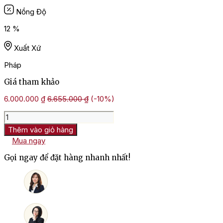
Nồng Độ
12 %
Xuất Xứ
Pháp
Giá tham khảo
6.000.000
₫
6.655.000
₫
(-10%)
Rượu
Vang
Thêm vào giỏ hàng
Champagne
Mua ngay
HOXXOH
Blanc
Gọi ngay để đặt hàng nhanh nhất!
De
Blancs
số
lượng