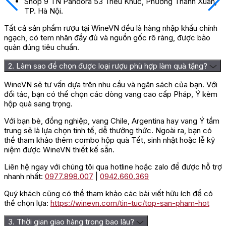
Shop 9 TN Pandora 53 Triều Khúc, Phường Thanh Xuân,
TP. Hà Nội.
Tất cả sản phẩm rượu tại WineVN đều là hàng nhập khẩu chính
ngạch, có tem nhãn đầy đủ và nguồn gốc rõ ràng, được bảo
quản đúng tiêu chuẩn.
2. Làm sao để chọn được loại rượu phù hợp làm quà tặng?
WineVN sẽ tư vấn dựa trên nhu cầu và ngân sách của bạn. Với
đối tác, bạn có thể chọn các dòng vang cao cấp Pháp, Ý kèm
hộp quà sang trọng.
Với bạn bè, đồng nghiệp, vang Chile, Argentina hay vang Ý tầm
trung sẽ là lựa chọn tinh tế, dễ thưởng thức. Ngoài ra, bạn có
thể tham khảo thêm combo hộp quà Tết, sinh nhật hoặc lễ kỷ
niệm được WineVN thiết kế sẵn.
Liên hệ ngay với chúng tôi qua hotline hoặc zalo để được hỗ trợ
nhanh nhất:
0977.898.007
|
0942.660.369
Quý khách cũng có thể tham khảo các bài viết hữu ích để có
thể chọn lựa:
https://winevn.com/tin-tuc/top-san-pham-hot
3. Thời gian giao hàng trong bao lâu?