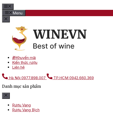
Menu
🎁Khuyến mãi
Kiến thức rượu
Liên hệ
Hà Nội
0977.898.007
TP.HCM
0942.660.369
Danh mục sản phẩm
Rượu Vang
Rượu Vang Bịch