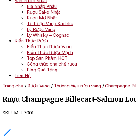
Sản Phẩm Khác
Bia Nhập Khẩu
Rượu Sake Nhật
Rượu Mơ Nhật
Tủ Rượu Vang Kadeka
Ly Rượu Vang
Ly Whisky – Cognac
Kiến Thức Rượu
Kiến Thức Rượu Vang
Kiến Thức Rượu Mạnh
Top Sản Phẩm HOT
Công thức pha chế rượu
Blog Quà Tặng
Liên Hệ
Trang chủ
/
Rượu Vang
/
Thương hiệu rượu vang
/
Champagne Bil
Rượu Champagne Billecart-Salmon Lou
SKU:
MH-7001