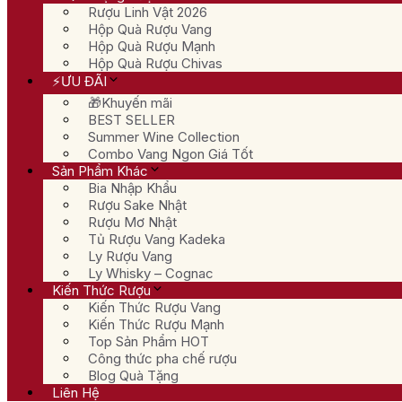
Rượu Linh Vật 2026
Hộp Quà Rượu Vang
Hộp Quà Rượu Mạnh
Hộp Quà Rượu Chivas
⚡ƯU ĐÃI
🎁Khuyến mãi
BEST SELLER
Summer Wine Collection
Combo Vang Ngon Giá Tốt
Sản Phẩm Khác
Bia Nhập Khẩu
Rượu Sake Nhật
Rượu Mơ Nhật
Tủ Rượu Vang Kadeka
Ly Rượu Vang
Ly Whisky – Cognac
Kiến Thức Rượu
Kiến Thức Rượu Vang
Kiến Thức Rượu Mạnh
Top Sản Phẩm HOT
Công thức pha chế rượu
Blog Quà Tặng
Liên Hệ