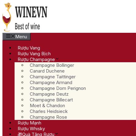
Chuyển
đến
nội
dung
Menu
Rượu Vang
Rượu Vang Bịch
Rượu Champagne
Champagne Bollinger
Canard Duchene
Champagne Taittinger
Champagne Armand
Champagne Dom Perignon
Champagne Deutz
Champagne Billecart
Moet & Chandon
Charles Heidsieck
Champagne Rose
Rượu Mạnh
Rượu Whisky
🎁Quà Tặng Rượu