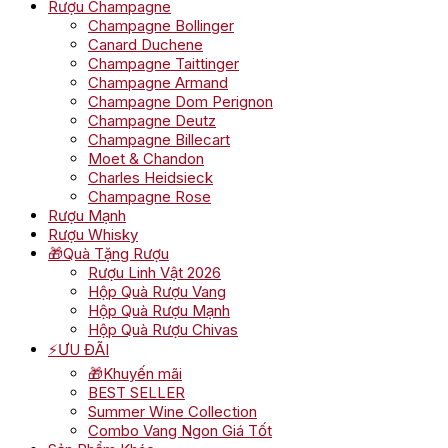
Rượu Champagne
Champagne Bollinger
Canard Duchene
Champagne Taittinger
Champagne Armand
Champagne Dom Perignon
Champagne Deutz
Champagne Billecart
Moet & Chandon
Charles Heidsieck
Champagne Rose
Rượu Mạnh
Rượu Whisky
🎁Quà Tặng Rượu
Rượu Linh Vật 2026
Hộp Quà Rượu Vang
Hộp Quà Rượu Mạnh
Hộp Quà Rượu Chivas
⚡ƯU ĐÃI
🎁Khuyến mãi
BEST SELLER
Summer Wine Collection
Combo Vang Ngon Giá Tốt