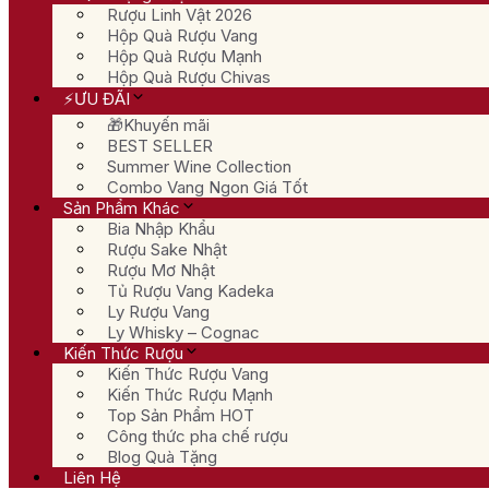
Rượu Linh Vật 2026
Hộp Quà Rượu Vang
Hộp Quà Rượu Mạnh
Hộp Quà Rượu Chivas
⚡ƯU ĐÃI
🎁Khuyến mãi
BEST SELLER
Summer Wine Collection
Combo Vang Ngon Giá Tốt
Sản Phẩm Khác
Bia Nhập Khẩu
Rượu Sake Nhật
Rượu Mơ Nhật
Tủ Rượu Vang Kadeka
Ly Rượu Vang
Ly Whisky – Cognac
Kiến Thức Rượu
Kiến Thức Rượu Vang
Kiến Thức Rượu Mạnh
Top Sản Phẩm HOT
Công thức pha chế rượu
Blog Quà Tặng
Liên Hệ