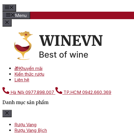
Menu
🎁Khuyến mãi
Kiến thức rượu
Liên hệ
Hà Nội
0977.898.007
TP.HCM
0942.660.369
Danh mục sản phẩm
Rượu Vang
Rượu Vang Bịch