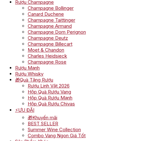
Rượu Champagne
Champagne Bollinger
Canard Duchene
Champagne Taittinger
Champagne Armand
Champagne Dom Perignon
Champagne Deutz
Champagne Billecart
Moet & Chandon
Charles Heidsieck
Champagne Rose
Rượu Mạnh
Rượu Whisky
🎁Quà Tặng Rượu
Rượu Linh Vật 2026
Hộp Quà Rượu Vang
Hộp Quà Rượu Mạnh
Hộp Quà Rượu Chivas
⚡ƯU ĐÃI
🎁Khuyến mãi
BEST SELLER
Summer Wine Collection
Combo Vang Ngon Giá Tốt