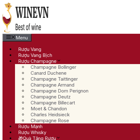
Chuyển
đến
nội
dung
Menu
Rượu Vang
Rượu Vang Bịch
Rượu Champagne
Champagne Bollinger
Canard Duchene
Champagne Taittinger
Champagne Armand
Champagne Dom Perignon
Champagne Deutz
Champagne Billecart
Moet & Chandon
Charles Heidsieck
Champagne Rose
Rượu Mạnh
Rượu Whisky
🎁Quà Tặng Rượu