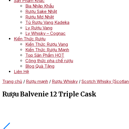
Sản Phẩm Khác
Bia Nhập Khẩu
Rượu Sake Nhật
Rượu Mơ Nhật
Tủ Rượu Vang Kadeka
Ly Rượu Vang
Ly Whisky – Cognac
Kiến Thức Rượu
Kiến Thức Rượu Vang
Kiến Thức Rượu Mạnh
Top Sản Phẩm HOT
Công thức pha chế rượu
Blog Quà Tặng
Liên Hệ
Trang chủ
/
Rượu mạnh
/
Rượu Whisky
/
Scotch Whisky (Scotlan
Rượu Balvenie 12 Triple Cask