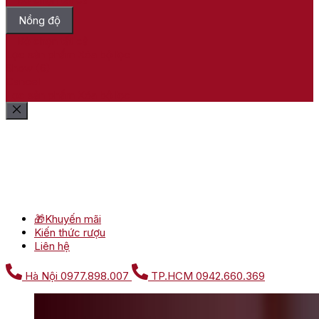
Nồng độ
Bỏ chọn tất cả
Lọc sản phẩm
Xóa bộ lọc
Show
(
6
)
Cancel
Lọc sản phẩm
Xóa bộ lọc
🎁Khuyến mãi
Kiến thức rượu
Liên hệ
Hà Nội
0977.898.007
TP.HCM
0942.660.369