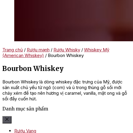
Trang chủ
/
Rượu mạnh
/
Rượu Whisky
/
Whiskey Mỹ
(American Whiskey)
/ Bourbon Whiskey
Bourbon Whiskey
Bourbon Whiskey là dòng whiskey đặc trưng của Mỹ, được
sản xuất chủ yếu từ ngô (corn) và ủ trong thùng gỗ sồi mới
cháy xém để tạo nên hương vị caramel, vanilla, mật ong và gỗ
sồi đầy cuốn hút.
Danh mục sản phẩm
Rượu Vang