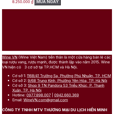
MUA NGAY
8.250.000
₫
Wine VN
(Wine Việt Nam) tiền thân là một cửa hàng bán lẻ các
loại rượu vang, rượu mạnh, được thành lập vào năm 2015. Wine
VN hiện có 3 cơ sở tại TP.HCM và Hà Nội.
Cơ sở 1:
1168/41 Trường Sa, Phường Phú Nhuận, TP. HCM
Cơ sở 2:
9/68 Trung Kính, Phường Yên Hòa, TP. Hà Nội
Cơ sở 3:
Shop 9 TN Pandora 53 Triều Khúc, P. Thanh
Xuân, TP. Hà Nội
Hotline:
0977.898.007
|
0942.660.369
Email:
WineVN.com@gmail.com
CÔNG TY TNHH MTV THƯƠNG MẠI DU LỊCH HIỀN MINH