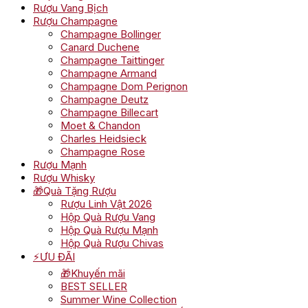
Rượu Vang Bịch
Rượu Champagne
Champagne Bollinger
Canard Duchene
Champagne Taittinger
Champagne Armand
Champagne Dom Perignon
Champagne Deutz
Champagne Billecart
Moet & Chandon
Charles Heidsieck
Champagne Rose
Rượu Mạnh
Rượu Whisky
🎁Quà Tặng Rượu
Rượu Linh Vật 2026
Hộp Quà Rượu Vang
Hộp Quà Rượu Mạnh
Hộp Quà Rượu Chivas
⚡ƯU ĐÃI
🎁Khuyến mãi
BEST SELLER
Summer Wine Collection