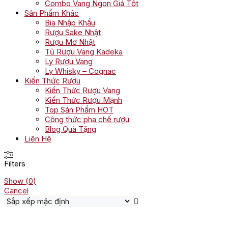
Combo Vang Ngon Giá Tốt
Sản Phẩm Khác
Bia Nhập Khẩu
Rượu Sake Nhật
Rượu Mơ Nhật
Tủ Rượu Vang Kadeka
Ly Rượu Vang
Ly Whisky – Cognac
Kiến Thức Rượu
Kiến Thức Rượu Vang
Kiến Thức Rượu Mạnh
Top Sản Phẩm HOT
Công thức pha chế rượu
Blog Quà Tặng
Liên Hệ
Filters
Show
(
0
)
Cancel