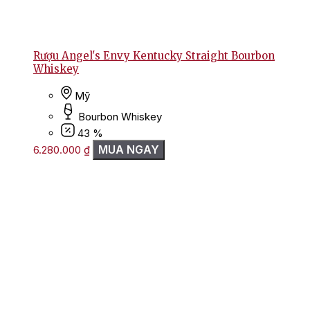
Rượu Angel's Envy Kentucky Straight Bourbon
Whiskey
Mỹ
Bourbon Whiskey
43 %
MUA NGAY
6.280.000
₫