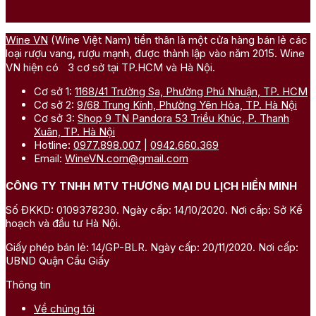
Wine VN
(Wine Việt Nam) tiền thân là một cửa hàng bán lẻ các
loại rượu vang, rượu mạnh, được thành lập vào năm 2015. Wine
VN hiện có 3 cơ sở tại TP.HCM và Hà Nội.
Cơ sở 1:
1168/41 Trường Sa, Phường Phú Nhuận, TP. HCM
Cơ sở 2:
9/68 Trung Kính, Phường Yên Hòa, TP. Hà Nội
Cơ sở 3:
Shop 9 TN Pandora 53 Triều Khúc, P. Thanh
Xuân, TP. Hà Nội
Hotline:
0977.898.007
|
0942.660.369
Email:
WineVN.com@gmail.com
CÔNG TY TNHH MTV THƯƠNG MẠI DU LỊCH HIỀN MINH
Số ĐKKD: 0109378230. Ngày cấp: 14/10/2020. Nơi cấp: Sở Kế
hoạch và đầu tư Hà Nội.
Giấy phép bán lẻ: 14/GP-BLR. Ngày cấp: 20/11/2020. Nơi cấp:
UBND Quận Cầu Giấy
Thông tin
Về chúng tôi