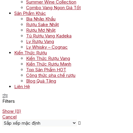
Summer Wine Collection
Combo Vang Ngon Giá Tốt
Sản Phẩm Khác
Bia Nhập Khẩu
Rượu Sake Nhật
Rượu Mơ Nhật
Tủ Rượu Vang Kadeka
Ly Rượu Vang
Ly Whisky – Cognac
Kiến Thức Rượu
Kiến Thức Rượu Vang
Kiến Thức Rượu Mạnh
Top Sản Phẩm HOT
Công thức pha chế rượu
Blog Quà Tặng
Liên Hệ
Filters
Show
(
0
)
Cancel