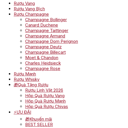
Rượu Vang
Rượu Vang Bịch
Rượu Champagne
Champagne Bollinger
Canard Duchene
Champagne Taittinger
Champagne Armand
Champagne Dom Perignon
Champagne Deutz
Champagne Billecart
Moet & Chandon
Charles Heidsieck
Champagne Rose
Rượu Mạnh
Rượu Whisky
🎁Quà Tặng Rượu
Rượu Linh Vật 2026
Hộp Quà Rượu Vang
Hộp Quà Rượu Mạnh
Hộp Quà Rượu Chivas
⚡ƯU ĐÃI
🎁Khuyến mãi
BEST SELLER