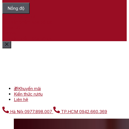
Nồng độ
Bỏ chọn tất cả
Lọc sản phẩm
Xóa bộ lọc
Show
(
2
)
Cancel
Lọc sản phẩm
Xóa bộ lọc
🎁Khuyến mãi
Kiến thức rượu
Liên hệ
Hà Nội
0977.898.007
TP.HCM
0942.660.369