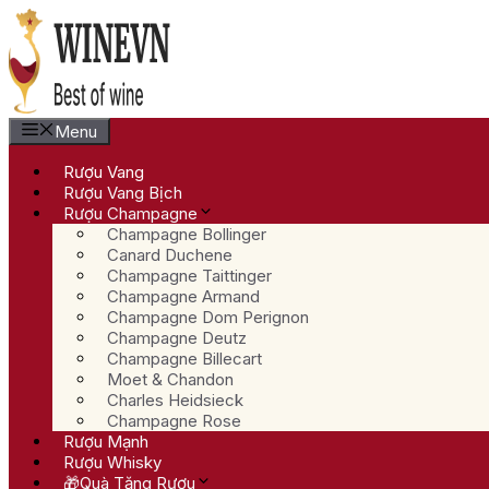
Chuyển
đến
nội
dung
Menu
Rượu Vang
Rượu Vang Bịch
Rượu Champagne
Champagne Bollinger
Canard Duchene
Champagne Taittinger
Champagne Armand
Champagne Dom Perignon
Champagne Deutz
Champagne Billecart
Moet & Chandon
Charles Heidsieck
Champagne Rose
Rượu Mạnh
Rượu Whisky
🎁Quà Tặng Rượu