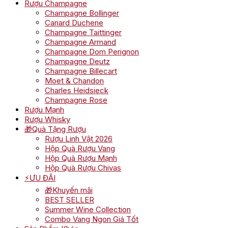
Rượu Champagne
Champagne Bollinger
Canard Duchene
Champagne Taittinger
Champagne Armand
Champagne Dom Perignon
Champagne Deutz
Champagne Billecart
Moet & Chandon
Charles Heidsieck
Champagne Rose
Rượu Mạnh
Rượu Whisky
🎁Quà Tặng Rượu
Rượu Linh Vật 2026
Hộp Quà Rượu Vang
Hộp Quà Rượu Mạnh
Hộp Quà Rượu Chivas
⚡ƯU ĐÃI
🎁Khuyến mãi
BEST SELLER
Summer Wine Collection
Combo Vang Ngon Giá Tốt