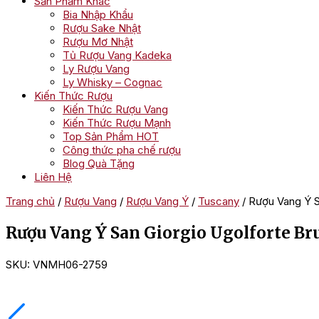
Sản Phẩm Khác
Bia Nhập Khẩu
Rượu Sake Nhật
Rượu Mơ Nhật
Tủ Rượu Vang Kadeka
Ly Rượu Vang
Ly Whisky – Cognac
Kiến Thức Rượu
Kiến Thức Rượu Vang
Kiến Thức Rượu Mạnh
Top Sản Phẩm HOT
Công thức pha chế rượu
Blog Quà Tặng
Liên Hệ
Trang chủ
/
Rượu Vang
/
Rượu Vang Ý
/
Tuscany
/ Rượu Vang Ý S
Rượu Vang Ý San Giorgio Ugolforte Br
SKU:
VNMH06-2759