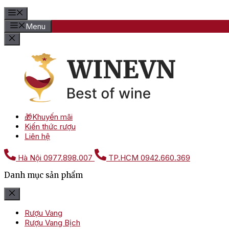
Menu
🎁Khuyến mãi
Kiến thức rượu
Liên hệ
Hà Nội
0977.898.007
TP.HCM
0942.660.369
Danh mục sản phẩm
Rượu Vang
Rượu Vang Bịch