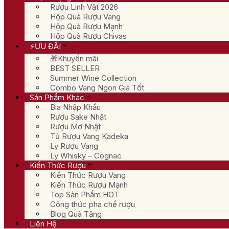
Rượu Linh Vật 2026
Hộp Quà Rượu Vang
Hộp Quà Rượu Mạnh
Hộp Quà Rượu Chivas
⚡ƯU ĐÃI
🎁Khuyến mãi
BEST SELLER
Summer Wine Collection
Combo Vang Ngon Giá Tốt
Sản Phẩm Khác
Bia Nhập Khẩu
Rượu Sake Nhật
Rượu Mơ Nhật
Tủ Rượu Vang Kadeka
Ly Rượu Vang
Ly Whisky – Cognac
Kiến Thức Rượu
Kiến Thức Rượu Vang
Kiến Thức Rượu Mạnh
Top Sản Phẩm HOT
Công thức pha chế rượu
Blog Quà Tặng
Liên Hệ