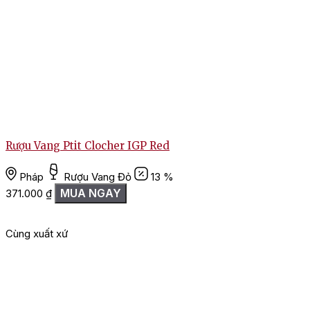
Rượu Vang Ptit Clocher IGP Red
Pháp
Rượu Vang Đỏ
13 %
MUA NGAY
371.000
₫
L
Cùng xuất xứ