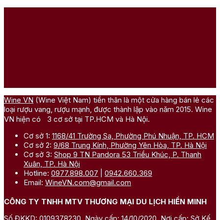
Wine VN
(Wine Việt Nam) tiền thân là một cửa hàng bán lẻ các
loại rượu vang, rượu mạnh, được thành lập vào năm 2015. Wine
VN hiện có 3 cơ sở tại TP.HCM và Hà Nội.
Cơ sở 1:
1168/41 Trường Sa, Phường Phú Nhuận, TP. HCM
Cơ sở 2:
9/68 Trung Kính, Phường Yên Hòa, TP. Hà Nội
Cơ sở 3:
Shop 9 TN Pandora 53 Triều Khúc, P. Thanh
Xuân, TP. Hà Nội
Hotline:
0977.898.007
|
0942.660.369
Email:
WineVN.com@gmail.com
CÔNG TY TNHH MTV THƯƠNG MẠI DU LỊCH HIỀN MINH
Số ĐKKD: 0109378230. Ngày cấp: 14/10/2020. Nơi cấp: Sở Kế