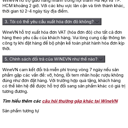
WineVN hỗ trợ giao hàng nhanh trong nội thành Hà Nội và TP.
HCM khoảng 2 giờ. Với các khu vực lân cận và tỉnh thành khác,
thời gian từ 2-4 ngày tùy địa điểm.
3. Tôi có thể yêu cầu xuất hóa đơn đỏ không?
WineVN hỗ trợ xuất hóa đơn VAT (hóa đơn đỏ) cho tất cả đơn
hàng theo yêu cầu của khách hàng. Vui lòng cung cấp thông tin
công ty khi đặt hàng để bộ phận kế toán phát hành hóa đơn kịp
thời.
5. Chính sách đổi trả của WINEVN như thế nào?
WineVN cam kết đổi trả miễn phí trong vòng 7 ngày nếu sản
phẩm gặp các vấn đề: vỡ, hỏng, lỗi tem nhãn hoặc rượu không
đúng như đơn đặt hàng. Với trường hợp quà tặng, khách hàng
có thể liên hệ để được hỗ trợ đổi sang sản phẩm khác có giá trị
tương đương.
Tìm hiểu thêm các
câu hỏi thường gặp khác tại WineVN
Sản phẩm tương tự