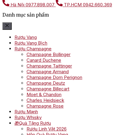
Hà Nội
0977.898.007
TP.HCM
0942.660.369
Danh mục sản phẩm
Rượu Vang
Rượu Vang Bịch
Rượu Champagne
Champagne Bollinger
Canard Duchene
Champagne Taittinger
Champagne Armand
Champagne Dom Perignon
Champagne Deutz
Champagne Billecart
Moet & Chandon
Charles Heidsieck
Champagne Rose
Rượu Mạnh
Rượu Whisky
🎁Quà Tặng Rượu
Rượu Linh Vật 2026
Hộp Quà Rượu Vang