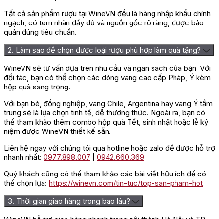
Rượu là một trong những dòng vang nổi tiếng tại Pháp. Đây là
Tất cả sản phẩm rượu tại WineVN đều là hàng nhập khẩu chính
chai
rượu vang
kết hợp được văn hóa ẩm thực truyền thống và
ngạch, có tem nhãn đầy đủ và nguồn gốc rõ ràng, được bảo
văn hóa ẩm thực hiện đại của vùng đất
Rhone
.
quản đúng tiêu chuẩn.
Nhiệt độ: 10-12oC ướp trong xô đá khoảng 10-15 phút, 30 phút
2. Làm sao để chọn được loại rượu phù hợp làm quà tặng?
trong ngăn mát tủ lạnh.
WineVN sẽ tư vấn dựa trên nhu cầu và ngân sách của bạn. Với
Kiểu ly: Bordeaux Style. Lắc rượu trước khi uống là động tác
đối tác, bạn có thể chọn các dòng vang cao cấp Pháp, Ý kèm
cần thiết.
hộp quà sang trọng.
Decanter/ vang thở: 30 phút trước khi thưởng thức
Với bạn bè, đồng nghiệp, vang Chile, Argentina hay vang Ý tầm
trung sẽ là lựa chọn tinh tế, dễ thưởng thức. Ngoài ra, bạn có
Phối với thức ăn: gà xào cay, bít tết, thịt sốt kem, thịt cừu
thể tham khảo thêm combo hộp quà Tết, sinh nhật hoặc lễ kỷ
nướng, lạp sườn, …
niệm được WineVN thiết kế sẵn.
⇒ Liên hệ mua hàng tại
WINEVN
để đặt mua hàng để được
Liên hệ ngay với chúng tôi qua hotline hoặc zalo để được hỗ trợ
giá tốt nhất!
nhanh nhất:
0977.898.007
|
0942.660.369
Quý khách cũng có thể tham khảo các bài viết hữu ích để có
thể chọn lựa:
https://winevn.com/tin-tuc/top-san-pham-hot
3. Thời gian giao hàng trong bao lâu?