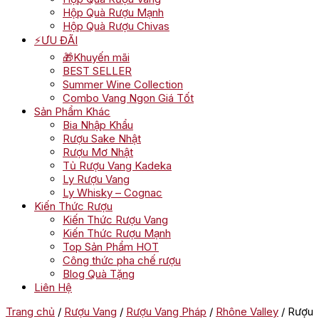
Hộp Quà Rượu Mạnh
Hộp Quà Rượu Chivas
⚡ƯU ĐÃI
🎁Khuyến mãi
BEST SELLER
Summer Wine Collection
Combo Vang Ngon Giá Tốt
Sản Phẩm Khác
Bia Nhập Khẩu
Rượu Sake Nhật
Rượu Mơ Nhật
Tủ Rượu Vang Kadeka
Ly Rượu Vang
Ly Whisky – Cognac
Kiến Thức Rượu
Kiến Thức Rượu Vang
Kiến Thức Rượu Mạnh
Top Sản Phẩm HOT
Công thức pha chế rượu
Blog Quà Tặng
Liên Hệ
Trang chủ
/
Rượu Vang
/
Rượu Vang Pháp
/
Rhône Valley
/ Rượu