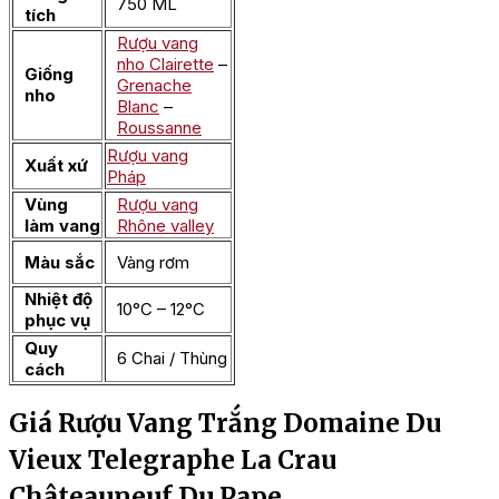
750 ML
tích
Rượu vang
nho Clairette
–
Giống
Grenache
nho
Blanc
–
Roussanne
Rượu vang
Xuất xứ
Pháp
Vùng
Rượu vang
làm vang
Rhône valley
Màu sắc
Vàng rơm
Nhiệt độ
10°C – 12°C
phục vụ
Quy
6 Chai / Thùng
cách
Giá Rượu Vang Trắng Domaine Du
Vieux Telegraphe La Crau
Châteauneuf Du Pape