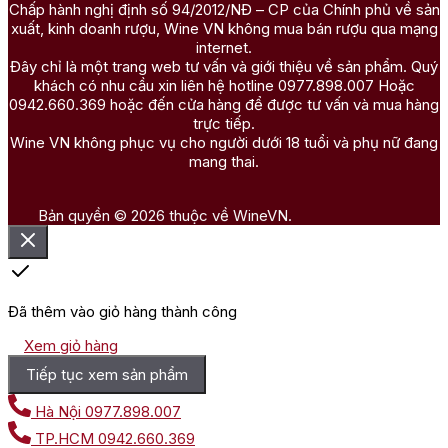
Chấp hành nghị định số 94/2012/NĐ – CP của Chính phủ về sản
xuất, kinh doanh rượu, Wine VN không mua bán rượu qua mạng
internet.
Đây chỉ là một trang web tư vấn và giới thiệu về sản phẩm. Quý
khách có nhu cầu xin liên hệ hotline 0977.898.007 Hoặc
0942.660.369 hoặc đến cửa hàng để được tư vấn và mua hàng
trực tiếp.
Wine VN không phục vụ cho người dưới 18 tuổi và phụ nữ đang
mang thai.
Bản quyền © 2026 thuộc về WineVN.
Đã thêm vào giỏ hàng thành công
Xem giỏ hàng
Tiếp tục xem sản phẩm
Hà Nội
0977.898.007
TP.HCM
0942.660.369