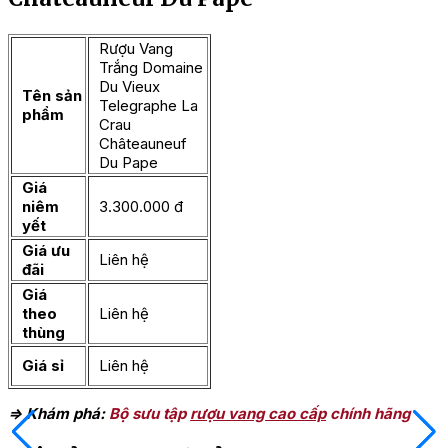
Rượu Vang
Trắng Domaine
Du Vieux
Tên sản
Telegraphe La
phẩm
Crau
Châteauneuf
Du Pape
Giá
niêm
3.300.000 đ
yết
Giá ưu
Liên hệ
đãi
Giá
theo
Liên hệ
thùng
Giá sỉ
Liên hệ
=> Khám phá:
Bộ sưu tập
rượu vang cao cấp
chính hãng