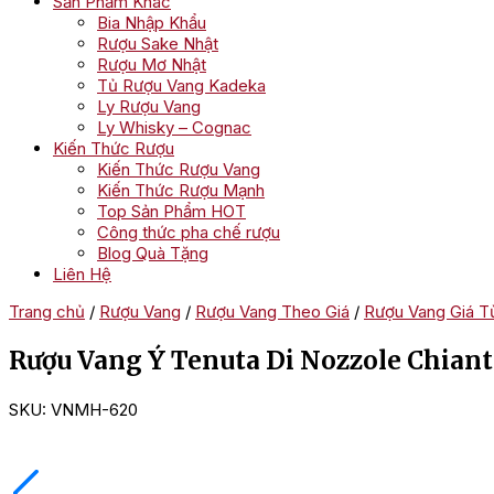
Sản Phẩm Khác
Bia Nhập Khẩu
Rượu Sake Nhật
Rượu Mơ Nhật
Tủ Rượu Vang Kadeka
Ly Rượu Vang
Ly Whisky – Cognac
Kiến Thức Rượu
Kiến Thức Rượu Vang
Kiến Thức Rượu Mạnh
Top Sản Phẩm HOT
Công thức pha chế rượu
Blog Quà Tặng
Liên Hệ
Trang chủ
/
Rượu Vang
/
Rượu Vang Theo Giá
/
Rượu Vang Giá Từ
Rượu Vang Ý Tenuta Di Nozzole Chianti
SKU:
VNMH-620