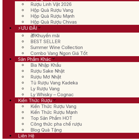
Rượu Linh Vật 2026
Hộp Quà Rượu Vang
Hộp Quà Rượu Mạnh
Hộp Quà Rượu Chivas
⚡ƯU ĐÃI
🎁Khuyến mãi
BEST SELLER
Summer Wine Collection
Combo Vang Ngon Giá Tốt
Sản Phẩm Khác
Bia Nhập Khẩu
Rượu Sake Nhật
Rượu Mơ Nhật
Tủ Rượu Vang Kadeka
Ly Rượu Vang
Ly Whisky – Cognac
Kiến Thức Rượu
Kiến Thức Rượu Vang
Kiến Thức Rượu Mạnh
Top Sản Phẩm HOT
Công thức pha chế rượu
Blog Quà Tặng
Liên Hệ