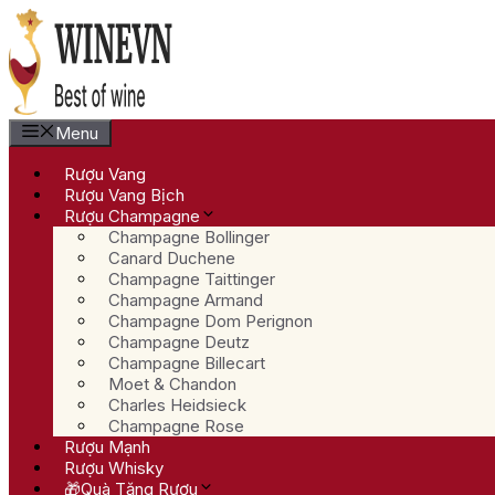
Chuyển
đến
nội
dung
Menu
Rượu Vang
Rượu Vang Bịch
Rượu Champagne
Champagne Bollinger
Canard Duchene
Champagne Taittinger
Champagne Armand
Champagne Dom Perignon
Champagne Deutz
Champagne Billecart
Moet & Chandon
Charles Heidsieck
Champagne Rose
Rượu Mạnh
Rượu Whisky
🎁Quà Tặng Rượu