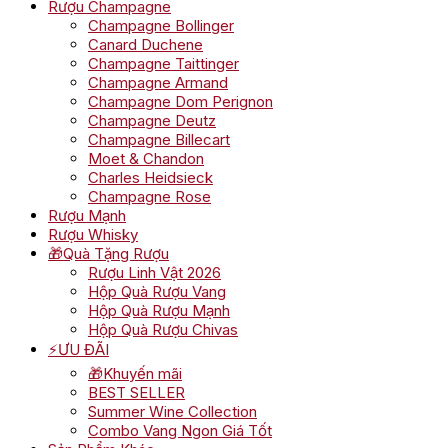
Rượu Champagne
Champagne Bollinger
Canard Duchene
Champagne Taittinger
Champagne Armand
Champagne Dom Perignon
Champagne Deutz
Champagne Billecart
Moet & Chandon
Charles Heidsieck
Champagne Rose
Rượu Mạnh
Rượu Whisky
🎁Quà Tặng Rượu
Rượu Linh Vật 2026
Hộp Quà Rượu Vang
Hộp Quà Rượu Mạnh
Hộp Quà Rượu Chivas
⚡ƯU ĐÃI
🎁Khuyến mãi
BEST SELLER
Summer Wine Collection
Combo Vang Ngon Giá Tốt