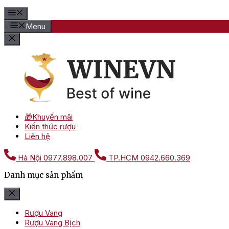
Menu
🎁Khuyến mãi
Kiến thức rượu
Liên hệ
Hà Nội
0977.898.007
TP.HCM
0942.660.369
Danh mục sản phẩm
Rượu Vang
Rượu Vang Bịch