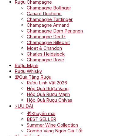
Rượu Champagne
Champagne Bollinger
Canard Duchene
Champagne Taittinger
Champagne Armand
Champagne Dom Perignon
Champagne Deutz
Champagne Billecart
Moet & Chandon
Charles Heidsieck
Champagne Rose
Rượu Mạnh
Rượu Whisky
🎁Quà Tặng Rượu
Rượu Linh Vật 2026
Hộp Quà Rượu Vang
Hộp Quà Rượu Mạnh
Hộp Quà Rượu Chivas
⚡ƯU ĐÃI
🎁Khuyến mãi
BEST SELLER
Summer Wine Collection
Combo Vang Ngon Giá Tốt