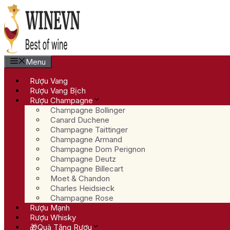
Chuyển
đến
nội
dung
Menu
Rượu Vang
Rượu Vang Bịch
Rượu Champagne
Champagne Bollinger
Canard Duchene
Champagne Taittinger
Champagne Armand
Champagne Dom Perignon
Champagne Deutz
Champagne Billecart
Moet & Chandon
Charles Heidsieck
Champagne Rose
Rượu Mạnh
Rượu Whisky
🎁Quà Tặng Rượu