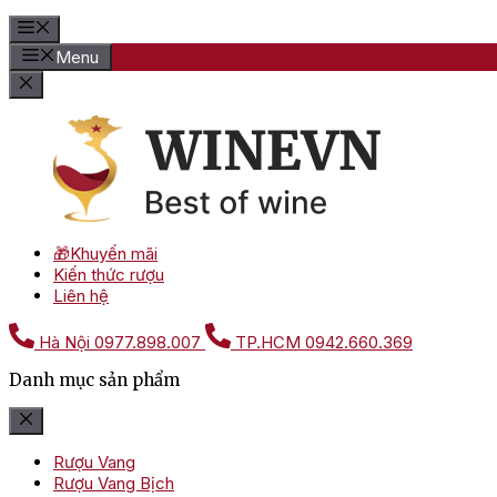
Menu
🎁Khuyến mãi
Kiến thức rượu
Liên hệ
Hà Nội
0977.898.007
TP.HCM
0942.660.369
Danh mục sản phẩm
Rượu Vang
Rượu Vang Bịch