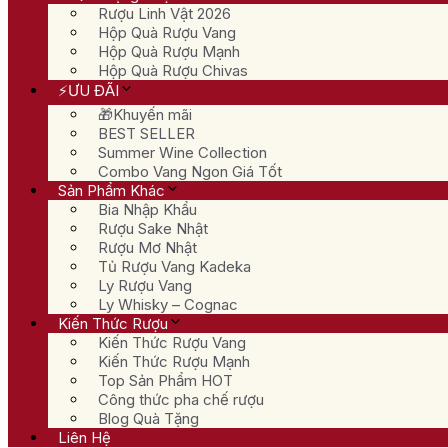
Rượu Linh Vật 2026
Hộp Quà Rượu Vang
Hộp Quà Rượu Mạnh
Hộp Quà Rượu Chivas
⚡ƯU ĐÃI
🎁Khuyến mãi
BEST SELLER
Summer Wine Collection
Combo Vang Ngon Giá Tốt
Sản Phẩm Khác
Bia Nhập Khẩu
Rượu Sake Nhật
Rượu Mơ Nhật
Tủ Rượu Vang Kadeka
Ly Rượu Vang
Ly Whisky – Cognac
Kiến Thức Rượu
Kiến Thức Rượu Vang
Kiến Thức Rượu Mạnh
Top Sản Phẩm HOT
Công thức pha chế rượu
Blog Quà Tặng
Liên Hệ