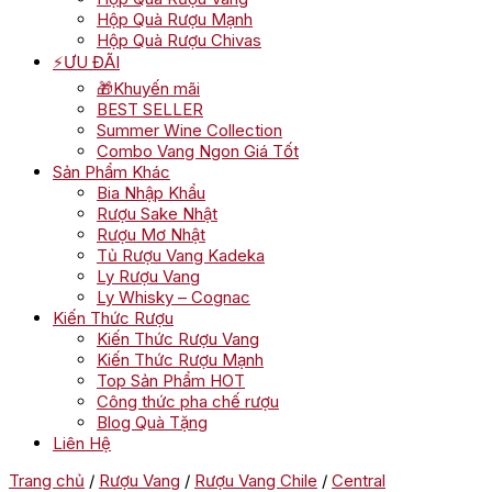
Hộp Quà Rượu Mạnh
Hộp Quà Rượu Chivas
⚡ƯU ĐÃI
🎁Khuyến mãi
BEST SELLER
Summer Wine Collection
Combo Vang Ngon Giá Tốt
Sản Phẩm Khác
Bia Nhập Khẩu
Rượu Sake Nhật
Rượu Mơ Nhật
Tủ Rượu Vang Kadeka
Ly Rượu Vang
Ly Whisky – Cognac
Kiến Thức Rượu
Kiến Thức Rượu Vang
Kiến Thức Rượu Mạnh
Top Sản Phẩm HOT
Công thức pha chế rượu
Blog Quà Tặng
Liên Hệ
Trang chủ
/
Rượu Vang
/
Rượu Vang Chile
/
Central