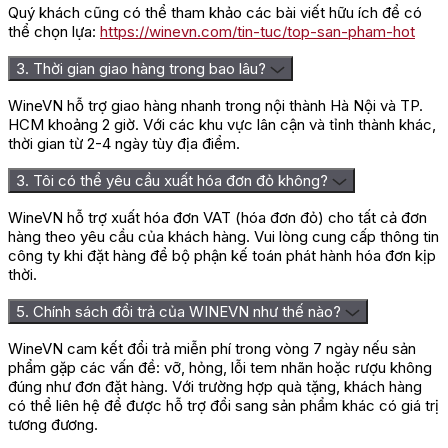
Quý khách cũng có thể tham khảo các bài viết hữu ích để có
thể chọn lựa:
https://winevn.com/tin-tuc/top-san-pham-hot
3. Thời gian giao hàng trong bao lâu?
WineVN hỗ trợ giao hàng nhanh trong nội thành Hà Nội và TP.
HCM khoảng 2 giờ. Với các khu vực lân cận và tỉnh thành khác,
thời gian từ 2-4 ngày tùy địa điểm.
3. Tôi có thể yêu cầu xuất hóa đơn đỏ không?
WineVN hỗ trợ xuất hóa đơn VAT (hóa đơn đỏ) cho tất cả đơn
hàng theo yêu cầu của khách hàng. Vui lòng cung cấp thông tin
công ty khi đặt hàng để bộ phận kế toán phát hành hóa đơn kịp
thời.
5. Chính sách đổi trả của WINEVN như thế nào?
WineVN cam kết đổi trả miễn phí trong vòng 7 ngày nếu sản
phẩm gặp các vấn đề: vỡ, hỏng, lỗi tem nhãn hoặc rượu không
đúng như đơn đặt hàng. Với trường hợp quà tặng, khách hàng
có thể liên hệ để được hỗ trợ đổi sang sản phẩm khác có giá trị
tương đương.