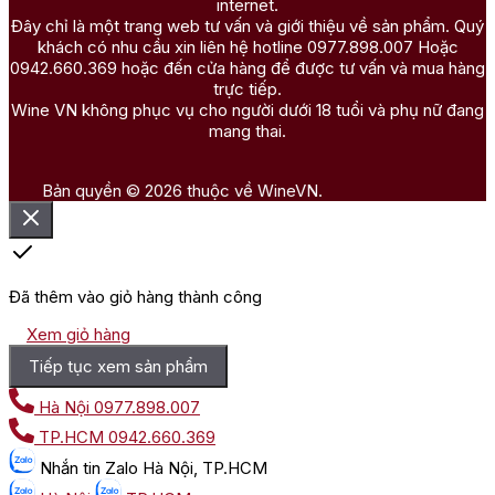
internet.
Đây chỉ là một trang web tư vấn và giới thiệu về sản phẩm. Quý
khách có nhu cầu xin liên hệ hotline 0977.898.007 Hoặc
0942.660.369 hoặc đến cửa hàng để được tư vấn và mua hàng
trực tiếp.
Wine VN không phục vụ cho người dưới 18 tuổi và phụ nữ đang
mang thai.
Bản quyền © 2026 thuộc về WineVN.
Đã thêm vào giỏ hàng thành công
Xem giỏ hàng
Tiếp tục xem sản phẩm
Hà Nội
0977.898.007
TP.HCM
0942.660.369
Nhắn tin
Zalo Hà Nội, TP.HCM