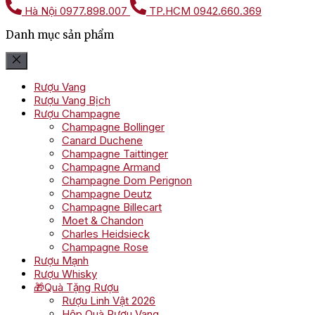
Hà Nội
0977.898.007
TP.HCM
0942.660.369
Danh mục sản phẩm
Rượu Vang
Rượu Vang Bịch
Rượu Champagne
Champagne Bollinger
Canard Duchene
Champagne Taittinger
Champagne Armand
Champagne Dom Perignon
Champagne Deutz
Champagne Billecart
Moet & Chandon
Charles Heidsieck
Champagne Rose
Rượu Mạnh
Rượu Whisky
🎁Quà Tặng Rượu
Rượu Linh Vật 2026
Hộp Quà Rượu Vang