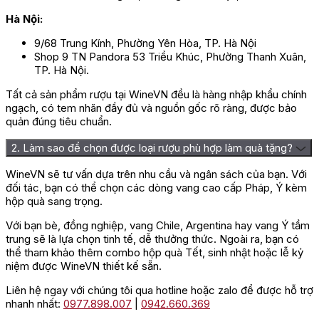
Hà Nội:
9/68 Trung Kính, Phường Yên Hòa, TP. Hà Nội
Shop 9 TN Pandora 53 Triều Khúc, Phường Thanh Xuân,
TP. Hà Nội.
Tất cả sản phẩm rượu tại WineVN đều là hàng nhập khẩu chính
ngạch, có tem nhãn đầy đủ và nguồn gốc rõ ràng, được bảo
quản đúng tiêu chuẩn.
2. Làm sao để chọn được loại rượu phù hợp làm quà tặng?
WineVN sẽ tư vấn dựa trên nhu cầu và ngân sách của bạn. Với
đối tác, bạn có thể chọn các dòng vang cao cấp Pháp, Ý kèm
hộp quà sang trọng.
Với bạn bè, đồng nghiệp, vang Chile, Argentina hay vang Ý tầm
trung sẽ là lựa chọn tinh tế, dễ thưởng thức. Ngoài ra, bạn có
thể tham khảo thêm combo hộp quà Tết, sinh nhật hoặc lễ kỷ
niệm được WineVN thiết kế sẵn.
Liên hệ ngay với chúng tôi qua hotline hoặc zalo để được hỗ trợ
nhanh nhất:
0977.898.007
|
0942.660.369