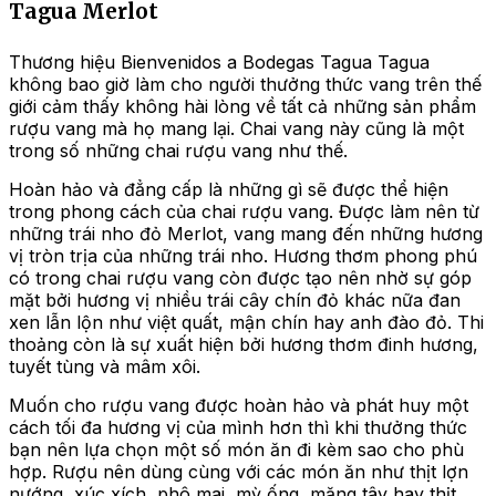
Tagua Merlot
Thương hiệu Bienvenidos a Bodegas Tagua Tagua
không bao giờ làm cho người thưởng thức vang trên thế
giới cảm thấy không hài lòng về tất cả những sản phẩm
rượu vang mà họ mang lại. Chai vang này cũng là một
trong số những chai rượu vang như thế.
Hoàn hảo và đẳng cấp là những gì sẽ được thể hiện
trong phong cách của chai rượu vang. Được làm nên từ
những trái nho đỏ Merlot, vang mang đến những hương
vị tròn trịa của những trái nho. Hương thơm phong phú
có trong chai rượu vang còn được tạo nên nhờ sự góp
mặt bởi hương vị nhiều trái cây chín đỏ khác nữa đan
xen lẫn lộn như việt quất, mận chín hay anh đào đỏ. Thi
thoảng còn là sự xuất hiện bởi hương thơm đinh hương,
tuyết tùng và mâm xôi.
Muốn cho rượu vang được hoàn hảo và phát huy một
cách tối đa hương vị của mình hơn thì khi thưởng thức
bạn nên lựa chọn một số món ăn đi kèm sao cho phù
hợp. Rượu nên dùng cùng với các món ăn như thịt lợn
nướng, xúc xích, phô mai, mỳ ống, măng tây hay thịt