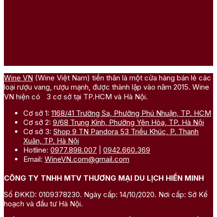
Wine VN
(Wine Việt Nam) tiền thân là một cửa hàng bán lẻ các
loại rượu vang, rượu mạnh, được thành lập vào năm 2015. Wine
VN hiện có 3 cơ sở tại TP.HCM và Hà Nội.
Cơ sở 1:
1168/41 Trường Sa, Phường Phú Nhuận, TP. HCM
Cơ sở 2:
9/68 Trung Kính, Phường Yên Hòa, TP. Hà Nội
Cơ sở 3:
Shop 9 TN Pandora 53 Triều Khúc, P. Thanh
Xuân, TP. Hà Nội
Hotline:
0977.898.007
|
0942.660.369
Email:
WineVN.com@gmail.com
CÔNG TY TNHH MTV THƯƠNG MẠI DU LỊCH HIỀN MINH
Số ĐKKD: 0109378230. Ngày cấp: 14/10/2020. Nơi cấp: Sở Kế
hoạch và đầu tư Hà Nội.