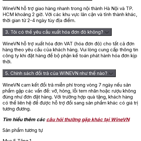
WineVN hỗ trợ giao hàng nhanh trong nội thành Hà Nội và TP.
HCM khoảng 2 giờ. Với các khu vực lân cận và tỉnh thành khác,
thời gian từ 2-4 ngày tùy địa điểm.
3. Tôi có thể yêu cầu xuất hóa đơn đỏ không?
WineVN hỗ trợ xuất hóa đơn VAT (hóa đơn đỏ) cho tất cả đơn
hàng theo yêu cầu của khách hàng. Vui lòng cung cấp thông tin
công ty khi đặt hàng để bộ phận kế toán phát hành hóa đơn kịp
thời.
5. Chính sách đổi trả của WINEVN như thế nào?
WineVN cam kết đổi trả miễn phí trong vòng 7 ngày nếu sản
phẩm gặp các vấn đề: vỡ, hỏng, lỗi tem nhãn hoặc rượu không
đúng như đơn đặt hàng. Với trường hợp quà tặng, khách hàng
có thể liên hệ để được hỗ trợ đổi sang sản phẩm khác có giá trị
tương đương.
Tìm hiểu thêm các
câu hỏi thường gặp khác tại WineVN
Sản phẩm tương tự
Mua 5 Tặng 1
T