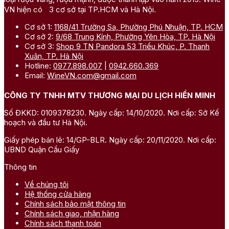
VN hiện có 3 cơ sở tại TP.HCM và Hà Nội.
Cơ sở 1:
1168/41 Trường Sa, Phường Phú Nhuận, TP. HCM
Cơ sở 2:
9/68 Trung Kính, Phường Yên Hòa, TP. Hà Nội
Cơ sở 3:
Shop 9 TN Pandora 53 Triều Khúc, P. Thanh
Xuân, TP. Hà Nội
Hotline:
0977.898.007
|
0942.660.369
Email:
WineVN.com@gmail.com
CÔNG TY TNHH MTV THƯƠNG MẠI DU LỊCH HIỀN MINH
Số ĐKKD: 0109378230. Ngày cấp: 14/10/2020. Nơi cấp: Sở Kế
hoạch và đầu tư Hà Nội.
Giấy phép bán lẻ: 14/GP-BLR. Ngày cấp: 20/11/2020. Nơi cấp:
UBND Quận Cầu Giấy
Thông tin
Về chúng tôi
Hệ thống cửa hàng
Chính sách bảo mật thông tin
Chính sách giao, nhận hàng
Chính sách thanh toán