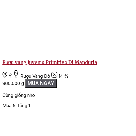
Rượu vang Juvenis Primitivo Di Manduria
Ý
Rượu Vang Đỏ
14 %
MUA NGAY
860.000
₫
Cùng giống nho
Mua 5 Tặng 1
M