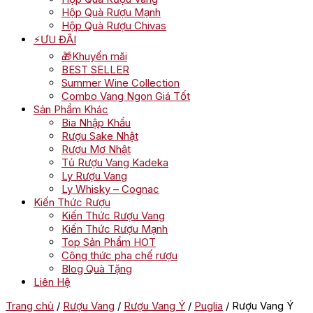
Hộp Quà Rượu Mạnh
Hộp Quà Rượu Chivas
⚡ƯU ĐÃI
🎁Khuyến mãi
BEST SELLER
Summer Wine Collection
Combo Vang Ngon Giá Tốt
Sản Phẩm Khác
Bia Nhập Khẩu
Rượu Sake Nhật
Rượu Mơ Nhật
Tủ Rượu Vang Kadeka
Ly Rượu Vang
Ly Whisky – Cognac
Kiến Thức Rượu
Kiến Thức Rượu Vang
Kiến Thức Rượu Mạnh
Top Sản Phẩm HOT
Công thức pha chế rượu
Blog Quà Tặng
Liên Hệ
Trang chủ
/
Rượu Vang
/
Rượu Vang Ý
/
Puglia
/ Rượu Vang Ý