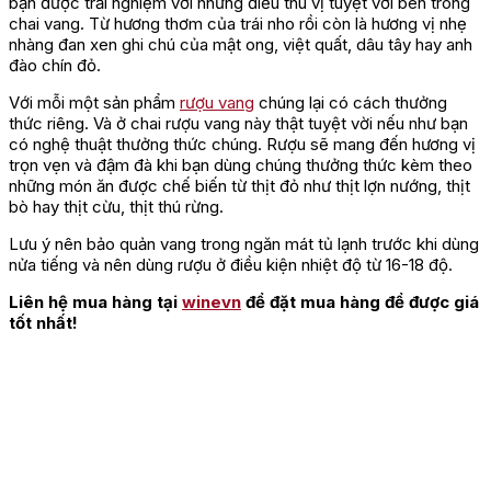
bạn được trải nghiệm với những điều thú vị tuyệt vời bên trong
chai vang. Từ hương thơm của trái nho rồi còn là hương vị nhẹ
nhàng đan xen ghi chú của mật ong, việt quất, dâu tây hay anh
đào chín đỏ.
Với mỗi một sản phẩm
rượu vang
chúng lại có cách thưởng
thức riêng. Và ở chai rượu vang này thật tuyệt vời nếu như bạn
có nghệ thuật thưởng thức chúng. Rượu sẽ mang đến hương vị
trọn vẹn và đậm đà khi bạn dùng chúng thưởng thức kèm theo
những món ăn được chế biến từ thịt đỏ như thịt lợn nướng, thịt
bò hay thịt cừu, thịt thú rừng.
Lưu ý nên bảo quản vang trong ngăn mát tủ lạnh trước khi dùng
nửa tiếng và nên dùng rượu ở điều kiện nhiệt độ từ 16-18 độ.
Liên hệ mua hàng tại
winevn
để đặt mua hàng để được giá
tốt nhất!