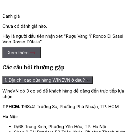
Đánh giá
Chưa có đánh giá nào.
Hãy là người đầu tiên nhận xét “Rượu Vang Ý Ronco Di Sassi
Vino Rosso D’italia”
Bạn phải
đăng nhập
để gửi đánh giá.
Xem thêm
Các câu hỏi thường gặp
1. Địa chỉ các cửa hàng WINEVN ở đâu?
WineVN có 3 cơ sở để khách hàng dễ dàng đến trực tiếp lựa
chọn:
TPHCM:
1168/41 Trường Sa, Phường Phú Nhuận, TP. HCM
Hà Nội:
9/68 Trung Kính, Phường Yên Hòa, TP. Hà Nội