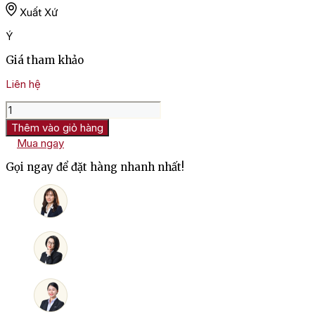
Xuất Xứ
Ý
Giá tham khảo
Liên hệ
Rượu
Vang
Thêm vào giỏ hàng
Ý
Mua ngay
Ronco
Di
Gọi ngay để đặt hàng nhanh nhất!
Sassi
Vino
Rosso
D'italia
số
lượng