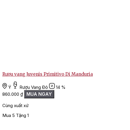
Rượu vang Juvenis Primitivo Di Manduria
Ý
Rượu Vang Đỏ
14 %
MUA NGAY
860.000
₫
Cùng xuất xứ
Mua 5 Tặng 1
M