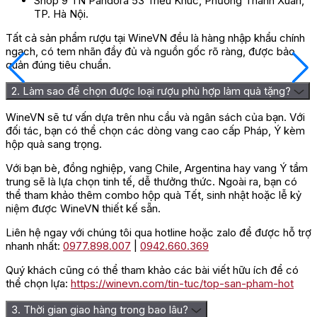
Shop 9 TN Pandora 53 Triều Khúc, Phường Thanh Xuân,
TP. Hà Nội.
Tất cả sản phẩm rượu tại WineVN đều là hàng nhập khẩu chính
ngạch, có tem nhãn đầy đủ và nguồn gốc rõ ràng, được bảo
quản đúng tiêu chuẩn.
2. Làm sao để chọn được loại rượu phù hợp làm quà tặng?
WineVN sẽ tư vấn dựa trên nhu cầu và ngân sách của bạn. Với
đối tác, bạn có thể chọn các dòng vang cao cấp Pháp, Ý kèm
hộp quà sang trọng.
Với bạn bè, đồng nghiệp, vang Chile, Argentina hay vang Ý tầm
trung sẽ là lựa chọn tinh tế, dễ thưởng thức. Ngoài ra, bạn có
thể tham khảo thêm combo hộp quà Tết, sinh nhật hoặc lễ kỷ
niệm được WineVN thiết kế sẵn.
Liên hệ ngay với chúng tôi qua hotline hoặc zalo để được hỗ trợ
nhanh nhất:
0977.898.007
|
0942.660.369
Quý khách cũng có thể tham khảo các bài viết hữu ích để có
thể chọn lựa:
https://winevn.com/tin-tuc/top-san-pham-hot
3. Thời gian giao hàng trong bao lâu?