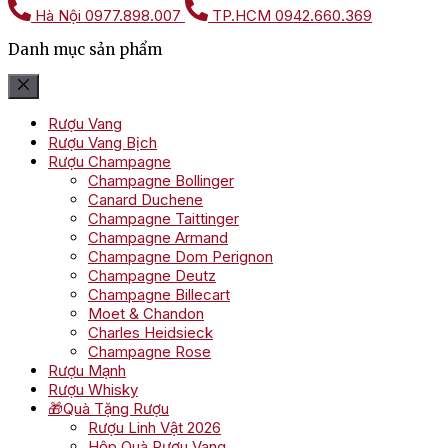
Hà Nội
0977.898.007
TP.HCM
0942.660.369
Danh mục sản phẩm
Rượu Vang
Rượu Vang Bịch
Rượu Champagne
Champagne Bollinger
Canard Duchene
Champagne Taittinger
Champagne Armand
Champagne Dom Perignon
Champagne Deutz
Champagne Billecart
Moet & Chandon
Charles Heidsieck
Champagne Rose
Rượu Mạnh
Rượu Whisky
🎁Quà Tặng Rượu
Rượu Linh Vật 2026
Hộp Quà Rượu Vang