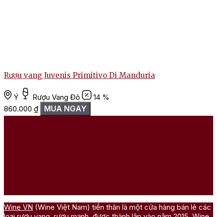
Rượu vang Juvenis Primitivo Di Manduria
Ý
Rượu Vang Đỏ
14 %
MUA NGAY
860.000
₫
Wine VN
(Wine Việt Nam) tiền thân là một cửa hàng bán lẻ các
loại rượu vang, rượu mạnh, được thành lập vào năm 2015. Wine