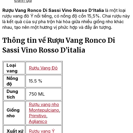
Đánh giá
Rượu Vang Ronco Di Sassi Vino Rosso D’Italia
là một loại
rượu vang đỏ Ý nổi tiếng, có nồng độ cồn 15,5%. Chai rượu này
là kết quả của sự pha trộn hài hòa giữa nhiều giống nho khác
nhau, tạo nên một hương vị phức hợp và đầy ấn tượng.
Thông tin về Rượu Vang Ronco Di
Sassi Vino Rosso D’italia
Loại
Rượu Vang Đỏ
vang
Nồng
15.5 %
độ
Dung
750 ML
tích
Rượu vang nho
Giống
Montepulciano
,
nho
Primitivo
,
Aglianico
Xuất xứ
Rượu vang Ý