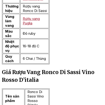
Thương
Rượu vang
hiệu
Ronco Di Sassi
Vùng
Rượu vang
làm
Puglia
vang
Màu
Đỏ ruby
sắc
Nhiệt
độ phục
16-18 độ C
vụ
Quy
6 Chai / Thùng
cách
Giá Rượu Vang Ronco Di Sassi Vino
Rosso D’italia
Ronco Di
Tên sản
Sassi Vino
phẩm
Rosso