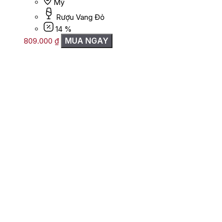
Mỹ
Rượu Vang Đỏ
14 %
MUA NGAY
809.000
₫