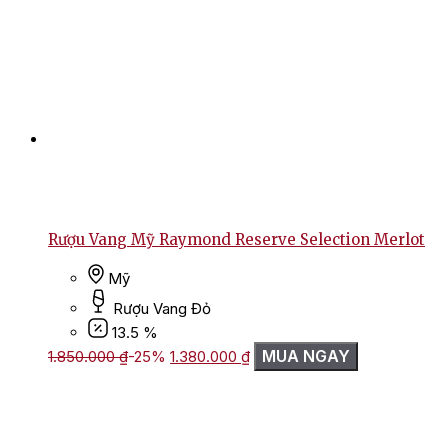
Rượu Vang Mỹ Raymond Reserve Selection Merlot
Mỹ
Rượu Vang Đỏ
13.5 %
Giá
Giá
MUA NGAY
1.850.000
₫
-25%
1.380.000
₫
gốc
hiện
là:
tại
1.850.000 ₫.
là:
1.380.000 ₫.