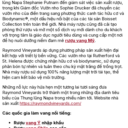
lũng Napa Stephanie Putnam đến giám sát việc sản xuất rượu,
trong khi Giám đốc Vườn nho Sophie Drucker đã chuyển các
vườn nho của điền trang sang phương thức canh tác hữu cơ và
Biodynamic®, một dấu hiệu nổi bật của các tài sản Boisset
Collection trên toàn thế giới. Nhà máy rượu cũng đã cải tạo
phòng thử rượu và mở một số dịch vụ mới dành cho du khách
với trọng tâm là giáo dục người tiêu dùng và cung cấp một nơi
để họ nuôi dưỡng niềm đam mê
rượu vang Mỹ
.
Raymond Vineyards áp dụng phương pháp sản xuất hiện đại
kết hợp với triết lý bền vững. Các vườn nho tại Rutherford và
St. Helena được chứng nhận hữu cơ và biodynamic, sử dụng
phân bón tự nhiên và tuân theo chu kỳ mặt trăng để trồng trọt.
Nhà máy rượu sử dụng 100% năng lượng mặt trời tái tạo, thể
hiện cam kết bảo vệ môi trường.
Những nỗ lực này hứa hẹn một tương lai tươi sáng đưa
Raymond Vineyards trở thành một trong những địa danh tiêu
biểu của Thung lũng Napa trong nhiều năm tới. Website nhà
sản xuất
https://raymondvineyards.com/
Các quốc gia làm vang nổi tiếng:
Rượu
vang Ý
nhập khẩu