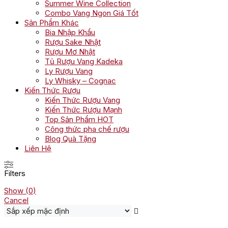
Summer Wine Collection
Combo Vang Ngon Giá Tốt
Sản Phẩm Khác
Bia Nhập Khẩu
Rượu Sake Nhật
Rượu Mơ Nhật
Tủ Rượu Vang Kadeka
Ly Rượu Vang
Ly Whisky – Cognac
Kiến Thức Rượu
Kiến Thức Rượu Vang
Kiến Thức Rượu Mạnh
Top Sản Phẩm HOT
Công thức pha chế rượu
Blog Quà Tặng
Liên Hệ
Filters
Show
(
0
)
Cancel