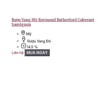
Rượu Vang Mỹ Raymond Rutherford Cabernet
Sauvignon
Mỹ
Rượu Vang Đỏ
14.5 %
MUA NGAY
Liên hệ