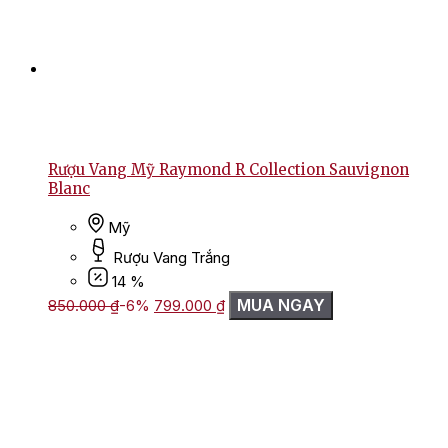
Rượu Vang Mỹ Raymond R Collection Sauvignon
Blanc
Mỹ
Rượu Vang Trắng
14 %
Giá
Giá
MUA NGAY
850.000
₫
-6%
799.000
₫
gốc
hiện
là:
tại
850.000 ₫.
là:
799.000 ₫.