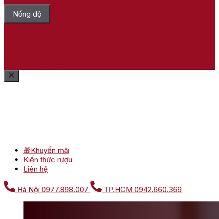
Nồng độ
Bỏ chọn tất cả
Lọc sản phẩm
Xóa bộ lọc
Show
(
12
)
Cancel
Lọc sản phẩm
Xóa bộ lọc
🎁Khuyến mãi
Kiến thức rượu
Liên hệ
Hà Nội
0977.898.007
TP.HCM
0942.660.369