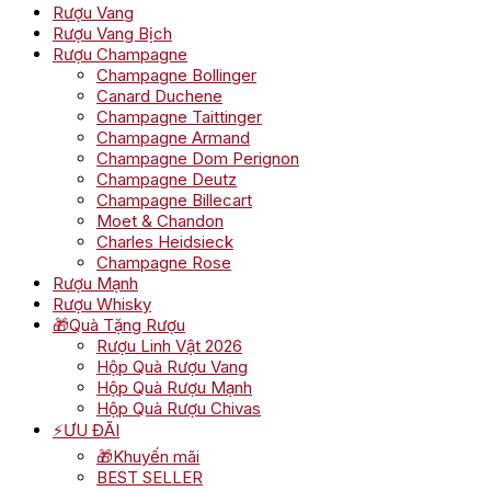
Rượu Vang
Rượu Vang Bịch
Rượu Champagne
Champagne Bollinger
Canard Duchene
Champagne Taittinger
Champagne Armand
Champagne Dom Perignon
Champagne Deutz
Champagne Billecart
Moet & Chandon
Charles Heidsieck
Champagne Rose
Rượu Mạnh
Rượu Whisky
🎁Quà Tặng Rượu
Rượu Linh Vật 2026
Hộp Quà Rượu Vang
Hộp Quà Rượu Mạnh
Hộp Quà Rượu Chivas
⚡ƯU ĐÃI
🎁Khuyến mãi
BEST SELLER