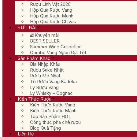
Rượu Linh Vật 2026
Hộp Quà Rượu Vang
Hộp Quà Rượu Mạnh
Hộp Quà Rượu Chivas
⚡ƯU ĐÃI
🎁Khuyến mãi
BEST SELLER
Summer Wine Collection
Combo Vang Ngon Giá Tốt
Sản Phẩm Khác
Bia Nhập Khẩu
Rượu Sake Nhật
Rượu Mơ Nhật
Tủ Rượu Vang Kadeka
Ly Rượu Vang
Ly Whisky – Cognac
Kiến Thức Rượu
Kiến Thức Rượu Vang
Kiến Thức Rượu Mạnh
Top Sản Phẩm HOT
Công thức pha chế rượu
Blog Quà Tặng
Liên Hệ