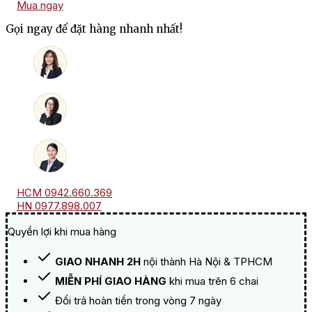
Mua ngay
Pierre
Girardin
Gọi ngay để đặt hàng nhanh nhất!
Bourgogne
Pinot
Noir
Éclat
De
Calcaire
số
lượng
HCM 0942.660.369
HN 0977.898.007
Quyền lợi khi mua hàng
GIAO NHANH 2H
nội thành Hà Nội & TPHCM
MIỄN PHÍ GIAO HÀNG
khi mua trên 6 chai
Đổi trả hoàn tiền trong vòng 7 ngày