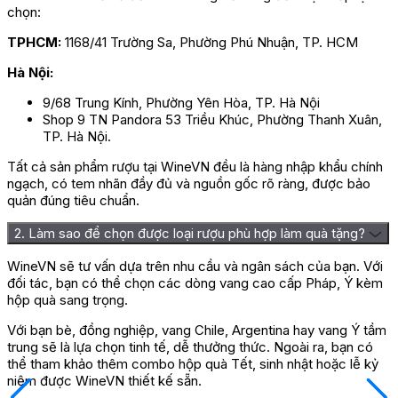
chọn:
TPHCM:
1168/41 Trường Sa, Phường Phú Nhuận, TP. HCM
Hà Nội:
9/68 Trung Kính, Phường Yên Hòa, TP. Hà Nội
Shop 9 TN Pandora 53 Triều Khúc, Phường Thanh Xuân,
TP. Hà Nội.
Tất cả sản phẩm rượu tại WineVN đều là hàng nhập khẩu chính
ngạch, có tem nhãn đầy đủ và nguồn gốc rõ ràng, được bảo
quản đúng tiêu chuẩn.
2. Làm sao để chọn được loại rượu phù hợp làm quà tặng?
WineVN sẽ tư vấn dựa trên nhu cầu và ngân sách của bạn. Với
đối tác, bạn có thể chọn các dòng vang cao cấp Pháp, Ý kèm
hộp quà sang trọng.
Với bạn bè, đồng nghiệp, vang Chile, Argentina hay vang Ý tầm
trung sẽ là lựa chọn tinh tế, dễ thưởng thức. Ngoài ra, bạn có
thể tham khảo thêm combo hộp quà Tết, sinh nhật hoặc lễ kỷ
niệm được WineVN thiết kế sẵn.