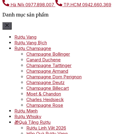
Hà Nội
0977.898.007
TP.HCM
0942.660.369
Danh mục sản phẩm
Rượu Vang
Rượu Vang Bịch
Rượu Champagne
Champagne Bollinger
Canard Duchene
Champagne Taittinger
Champagne Armand
Champagne Dom Perignon
Champagne Deutz
Champagne Billecart
Moet & Chandon
Charles Heidsieck
Champagne Rose
Rượu Mạnh
Rượu Whisky
🎁Quà Tặng Rượu
Rượu Linh Vật 2026
Hộp Quà Rượu Vang