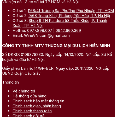
VN hiện có 3 cơ sở tại TP.HCM và Hà Nội.
Cơ sở 1:
1168/41 Trường Sa, Phường Phú Nhuận, TP. HCM
Cơ sở 2:
9/68 Trung Kính, Phường Yên Hòa, TP. Hà Nội
Cơ sở 3:
Shop 9 TN Pandora 53 Triều Khúc, P. Thanh
Xuân, TP. Hà Nội
Hotline:
0977.898.007
|
0942.660.369
Email:
WineVN.com@gmail.com
CÔNG TY TNHH MTV THƯƠNG MẠI DU LỊCH HIỀN MINH
Số ĐKKD: 0109378230. Ngày cấp: 14/10/2020. Nơi cấp: Sở Kế
hoạch và đầu tư Hà Nội.
Giấy phép bán lẻ: 14/GP-BLR. Ngày cấp: 20/11/2020. Nơi cấp:
UBND Quận Cầu Giấy
Thông tin
Về chúng tôi
Hệ thống cửa hàng
Chính sách bảo mật thông tin
Chính sách giao, nhận hàng
Chính sách thanh toán
Chính sách đổi trả