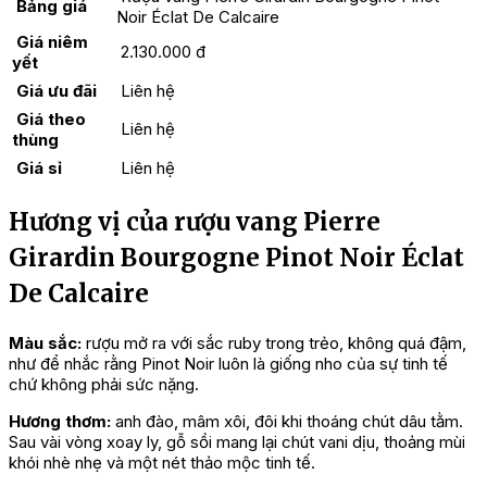
Bảng giá
Noir Éclat De Calcaire
Giá niêm
2.130.000 đ
yết
Giá ưu đãi
Liên hệ
Giá theo
Liên hệ
thùng
Giá sỉ
Liên hệ
Hương vị của rượu vang Pierre
Girardin Bourgogne Pinot Noir Éclat
De Calcaire
Màu sắc:
rượu mở ra với sắc ruby trong trẻo, không quá đậm,
như để nhắc rằng Pinot Noir luôn là giống nho của sự tinh tế
chứ không phải sức nặng.
Hương thơm
:
anh đào, mâm xôi, đôi khi thoáng chút dâu tằm.
Sau vài vòng xoay ly, gỗ sồi mang lại chút vani dịu, thoảng mùi
khói nhè nhẹ và một nét thảo mộc tinh tế.