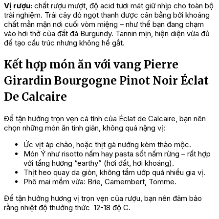
Vị rượu
:
chất rượu mượt, độ acid tươi mát giữ nhịp cho toàn bộ
trải nghiệm. Trái cây đỏ ngọt thanh được cân bằng bởi khoáng
chất mằn mặn nơi cuối vòm miệng – như thể bạn đang chạm
vào hơi thở của đất đá Burgundy. Tannin mịn, hiện diện vừa đủ
để tạo cấu trúc nhưng không hề gắt.
Kết hợp món ăn với vang Pierre
Girardin Bourgogne Pinot Noir Éclat
De Calcaire
Để tận hưởng trọn vẹn cá tính của Éclat de Calcaire, bạn nên
chọn những món ăn tinh giản, không quá nặng vị:
Ức vịt áp chảo, hoặc thịt gà nướng kèm thảo mộc.
Món Ý như risotto nấm hay pasta sốt nấm rừng – rất hợp
với tầng hương “earthy” (hơi đất, hơi khoáng).
Thịt heo quay da giòn, không tẩm ướp quá nhiều gia vị.
Phô mai mềm vừa: Brie, Camembert, Tomme.
Để tận hưởng hương vị trọn vẹn của rượu, bạn nên đảm bảo
rằng nhiệt độ thưởng thức 12-18 độ C.