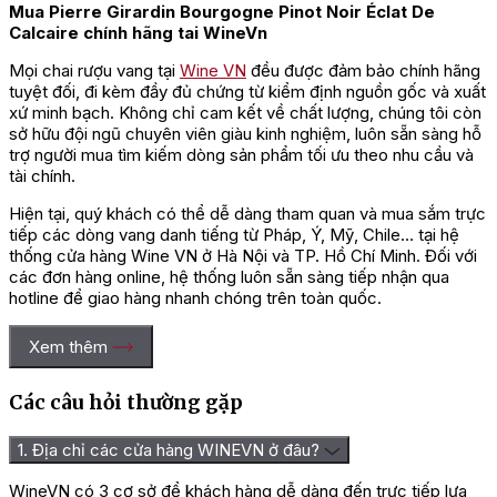
Mua Pierre Girardin Bourgogne Pinot Noir Éclat De
Calcaire chính hãng tai WineVn
Mọi chai rượu vang tại
Wine VN
đều được đảm bảo chính hãng
tuyệt đối, đi kèm đầy đủ chứng từ kiểm định nguồn gốc và xuất
xứ minh bạch. Không chỉ cam kết về chất lượng, chúng tôi còn
sở hữu đội ngũ chuyên viên giàu kinh nghiệm, luôn sẵn sàng hỗ
trợ người mua tìm kiếm dòng sản phẩm tối ưu theo nhu cầu và
tài chính.
Hiện tại, quý khách có thể dễ dàng tham quan và mua sắm trực
tiếp các dòng vang danh tiếng từ Pháp, Ý, Mỹ, Chile… tại hệ
thống cửa hàng Wine VN ở Hà Nội và TP. Hồ Chí Minh. Đối với
các đơn hàng online, hệ thống luôn sẵn sàng tiếp nhận qua
hotline để giao hàng nhanh chóng trên toàn quốc.
Xem thêm
Các câu hỏi thường gặp
1. Địa chỉ các cửa hàng WINEVN ở đâu?
WineVN có 3 cơ sở để khách hàng dễ dàng đến trực tiếp lựa