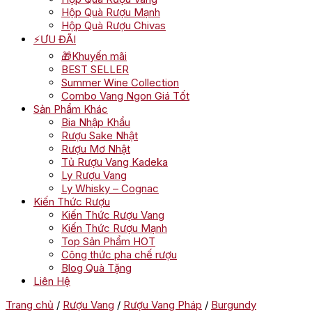
Hộp Quà Rượu Mạnh
Hộp Quà Rượu Chivas
⚡ƯU ĐÃI
🎁Khuyến mãi
BEST SELLER
Summer Wine Collection
Combo Vang Ngon Giá Tốt
Sản Phẩm Khác
Bia Nhập Khẩu
Rượu Sake Nhật
Rượu Mơ Nhật
Tủ Rượu Vang Kadeka
Ly Rượu Vang
Ly Whisky – Cognac
Kiến Thức Rượu
Kiến Thức Rượu Vang
Kiến Thức Rượu Mạnh
Top Sản Phẩm HOT
Công thức pha chế rượu
Blog Quà Tặng
Liên Hệ
Trang chủ
/
Rượu Vang
/
Rượu Vang Pháp
/
Burgundy