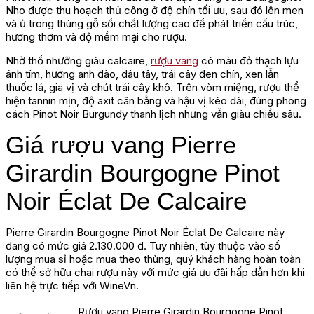
Nho được thu hoạch thủ công ở độ chín tối ưu, sau đó lên men
và ủ trong thùng gỗ sồi chất lượng cao để phát triển cấu trúc,
hương thơm và độ mềm mại cho rượu.
Nhờ thổ nhưỡng giàu calcaire,
rượu vang
có màu đỏ thạch lựu
ánh tím, hương anh đào, dâu tây, trái cây đen chín, xen lẫn
thuốc lá, gia vị và chút trái cây khô. Trên vòm miệng, rượu thể
hiện tannin mịn, độ axit cân bằng và hậu vị kéo dài, đúng phong
cách Pinot Noir Burgundy thanh lịch nhưng vẫn giàu chiều sâu.
Giá rượu vang Pierre
Girardin Bourgogne Pinot
Noir Éclat De Calcaire
Pierre Girardin Bourgogne Pinot Noir Éclat De Calcaire này
đang có mức giá 2.130.000 đ. Tuy nhiên, tùy thuộc vào số
lượng mua sỉ hoặc mua theo thùng, quý khách hàng hoàn toàn
có thể sở hữu chai rượu này với mức giá ưu đãi hấp dẫn hơn khi
liên hệ trực tiếp với WineVn.
Rượu vang Pierre Girardin Bourgogne Pinot