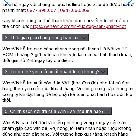
Liên hệ ngay với chúng tôi qua hotline hoặc zalo để được hỗ trợ
nhanh nhất:
0977.898.007
|
0942.660.369
Quý khách cũng có thể tham khảo các bài viết hữu ích để có
thể chọn lựa:
https://winevn.com/tin-tuc/top-san-pham-hot
3. Thời gian giao hàng trong bao lâu?
WineVN hỗ trợ giao hàng nhanh trong nội thành Hà Nội và TP.
HCM khoảng 2 giờ. Với các khu vực lân cận và tỉnh thành khác,
thời gian từ 2-4 ngày tùy địa điểm.
3. Tôi có thể yêu cầu xuất hóa đơn đỏ không?
WineVN hỗ trợ xuất hóa đơn VAT (hóa đơn đỏ) cho tất cả đơn
hàng theo yêu cầu của khách hàng. Vui lòng cung cấp thông tin
công ty khi đặt hàng để bộ phận kế toán phát hành hóa đơn kịp
thời.
5. Chính sách đổi trả của WINEVN như thế nào?
WineVN cam kết đổi trả miễn phí trong vòng 7 ngày nếu sản
phẩm gặp các vấn đề: vỡ, hỏng, lỗi tem nhãn hoặc rượu không
đúng như đơn đặt hàng. Với trường hợp quà tặng, khách hàng