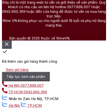
Đây chỉ là một trang web tư vấn và giới thiệu về sản phẩm. Quý
khách có nhu cầu xin liên hệ hotline 0977.898.007 Hoặc
0942.660.369 hoặc đến cửa hàng để được tư vấn và mua hàng
trực tiếp.
Wine VN không phục vụ cho người dưới 18 tuổi và phụ nữ đang
mang thai.
Bản quyền © 2026 thuộc về WineVN.
Đã thêm vào giỏ hàng thành công
Xem giỏ hàng
Tiếp tục xem sản phẩm
Hà Nội
0977.898.007
TP.HCM
0942.660.369
Nhắn tin
Zalo Hà Nội, TP.HCM
Hà Nội
TP.HCM