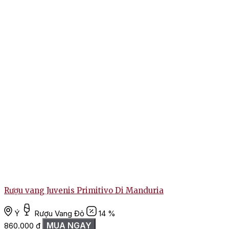
Đánh giá
Chưa có đánh giá nào.
Rượu vang Juvenis Primitivo Di Manduria
Hãy là người đầu tiên nhận xét “Rượu Vang Ý Phonico Primitivo
Del Salento”
Ý
Rượu Vang Đỏ
14 %
MUA NGAY
860.000
₫