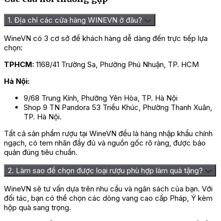
Rượu Vang Phonico Primitivo Del Salento được 
1. Địa chỉ các cửa hàng WINEVN ở đâu?
Phương pháp sản xuất rượu Vang Phonico
WineVN có 3 cơ sở để khách hàng dễ dàng đến trực tiếp lựa
chọn:
Primitivo Del Salento
TPHCM:
1168/41 Trường Sa, Phường Phú Nhuận, TP. HCM
Rượu Vang Phonico Primitivo Del Salento thể hiện sự
Hà Nội:
thơm ngon và đậm đà độc đáo nhờ vào quy trình sản
xuất cầu kỳ và tỉ mỉ trong từng bước. Sau khi được thu
9/68 Trung Kính, Phường Yên Hòa, TP. Hà Nội
hoạch, những trái nho Primitivo chín tới sẽ trải qua quá
Shop 9 TN Pandora 53 Triều Khúc, Phường Thanh Xuân,
trình ép lấy nước và ủ trong những thùng gỗ sồi Pháp
TP. Hà Nội.
trong khoảng 12 tháng. Tiếp theo, rượu được đóng chai
và lưu trữ thêm 6 tháng để đảm bảo sự trưởng thành tốt
Tất cả sản phẩm rượu tại WineVN đều là hàng nhập khẩu chính
nhất trước khi đưa ra thị trường.
ngạch, có tem nhãn đầy đủ và nguồn gốc rõ ràng, được bảo
quản đúng tiêu chuẩn.
Chai
rượu Vang Ý
này không chỉ mang đến hương vị
đặc trưng mà còn chứa đựng những giá trị tinh thần
2. Làm sao để chọn được loại rượu phù hợp làm quà tặng?
tuyệt vời. Sự tươi mới và tràn đầy tình yêu, hạnh phúc
của rượu tạo nên không khí gần gũi, giao thoa giữa con
WineVN sẽ tư vấn dựa trên nhu cầu và ngân sách của bạn. Với
người, làm cho mỗi khoảnh khắc trở nên ý nghĩa hơn.
đối tác, bạn có thể chọn các dòng vang cao cấp Pháp, Ý kèm
hộp quà sang trọng.
Giá rượu Vang Phonico Primitivo