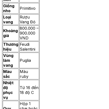
Giống
Primitivo
nho
Loại
Rượu
vang
Vang Đỏ
800.000 –
Khoảng
900.000
giá
VND
Thương
Feudi
hiệu
Salentini
Vùng
làm
Puglia
vang
Màu
Màu
sắc
ruby
Nhiệt
độ
Từ 16 đến
phục
18 độ C
vụ
Hộp 1
Quy
chai hoặc