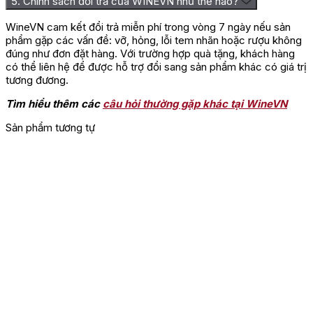
5. Chính sách đổi trả của WINEVN như thế nào?
Primitivo Del Salento
WineVN cam kết đổi trả miễn phí trong vòng 7 ngày nếu sản
phẩm gặp các vấn đề: vỡ, hỏng, lỗi tem nhãn hoặc rượu không
Hương vị của rượu Vang Phonico Primitivo Del Salento
đúng như đơn đặt hàng. Với trường hợp quà tặng, khách hàng
rất đặc sắc và nồng nàn, được tạo nên từ mừng hương
có thể liên hệ để được hỗ trợ đổi sang sản phẩm khác có giá trị
phong phú của các loại trái cây chín đỏ như mận, nho,
tương đương.
và dâu tây. Kết thúc của rượu là sự hoàn hảo với dư vị
lâu bền và đặc trưng, mang theo một chút hương vị
Tìm hiểu thêm các
câu hỏi thường gặp khác tại WineVN
nướng và một cảm giác hơi cay cay.
Sản phẩm tương tự
Với nồng độ cồn 14.5% và dung lượng 750ml,
rượu
vang đỏ
này không chỉ đảm bảo sự an toàn mà còn thể
hiện sự cân bằng tốt trong kết cấu, với lượng tannin mịn
màng, một yếu tố quan trọng giúp tạo nên đặc điểm
riêng biệt cho rượu.