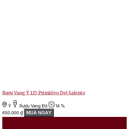
Rượu Vang Ý 125 Primitivo Del Salento
Ý
Rượu Vang Đỏ
14 %
1
MUA NGAY
650.000
₫