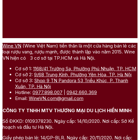
Wine VN
(Wine Việt Nam) tiền thân là một cửa hàng bán lẻ các
loại rượu vang, rượu mạnh, được thành lập vào năm 2015. Wine
VN hiện có 3 cơ sở tại TP.HCM và Hà Nội.
Cơ sở 1:
1168/41 Trường Sa, Phường Phú Nhuận, TP. HCM
Cơ sở 2:
9/68 Trung Kính, Phường Yên Hòa, TP. Hà Nội
Cơ sở 3:
Shop 9 TN Pandora 53 Triều Khúc, P. Thanh
Xuân, TP. Hà Nội
Hotline:
0977.898.007
|
0942.660.369
Email:
WineVN.com@gmail.com
CÔNG TY TNHH MTV THƯƠNG MẠI DU LỊCH HIỀN MINH
Số ĐKKD: 0109378230. Ngày cấp: 14/10/2020. Nơi cấp: Sở Kế
hoạch và đầu tư Hà Nội.
Giấy phép bán lẻ: 14/GP-BLR. Ngày cấp: 20/11/2020. Nơi cấp: