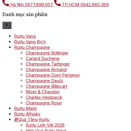
Hà Nội
0977.898.007
TP.HCM
0942.660.369
Danh mục sản phẩm
Rượu Vang
Rượu Vang Bịch
Rượu Champagne
Champagne Bollinger
Canard Duchene
Champagne Taittinger
Champagne Armand
Champagne Dom Perignon
Champagne Deutz
Champagne Billecart
Moet & Chandon
Charles Heidsieck
Champagne Rose
Rượu Mạnh
Rượu Whisky
🎁Quà Tặng Rượu
Rượu Linh Vật 2026
Hộp Quà Rượu Vang