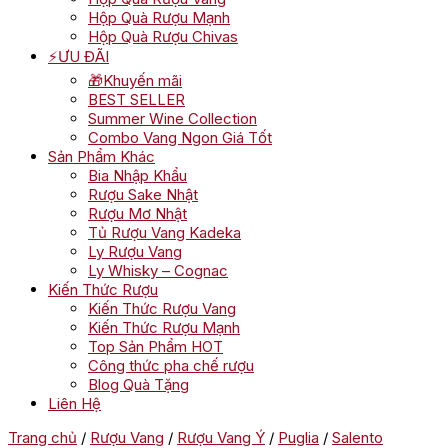
Hộp Quà Rượu Mạnh
Hộp Quà Rượu Chivas
⚡ƯU ĐÃI
🎁Khuyến mãi
BEST SELLER
Summer Wine Collection
Combo Vang Ngon Giá Tốt
Sản Phẩm Khác
Bia Nhập Khẩu
Rượu Sake Nhật
Rượu Mơ Nhật
Tủ Rượu Vang Kadeka
Ly Rượu Vang
Ly Whisky – Cognac
Kiến Thức Rượu
Kiến Thức Rượu Vang
Kiến Thức Rượu Mạnh
Top Sản Phẩm HOT
Công thức pha chế rượu
Blog Quà Tặng
Liên Hệ
Trang chủ
/
Rượu Vang
/
Rượu Vang Ý
/
Puglia
/
Salento