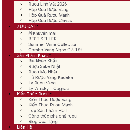
Rượu Linh Vật 2026
Hộp Quà Rượu Vang
Hộp Quà Rượu Mạnh
Hộp Quà Rượu Chivas
⚡ƯU ĐÃI
🎁Khuyến mãi
BEST SELLER
Summer Wine Collection
Combo Vang Ngon Giá Tốt
Sản Phẩm Khác
Bia Nhập Khẩu
Rượu Sake Nhật
Rượu Mơ Nhật
Tủ Rượu Vang Kadeka
Ly Rượu Vang
Ly Whisky – Cognac
Kiến Thức Rượu
Kiến Thức Rượu Vang
Kiến Thức Rượu Mạnh
Top Sản Phẩm HOT
Công thức pha chế rượu
Blog Quà Tặng
Liên Hệ