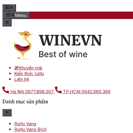
Menu
🎁Khuyến mãi
Kiến thức rượu
Liên hệ
Hà Nội
0977.898.007
TP.HCM
0942.660.369
Danh mục sản phẩm
Rượu Vang
Rượu Vang Bịch