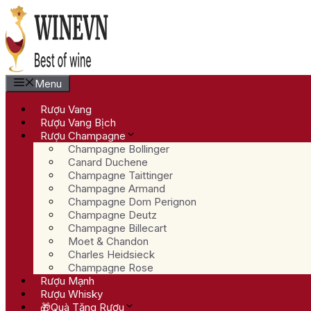
Chuyển
đến
nội
dung
Menu
Rượu Vang
Rượu Vang Bịch
Rượu Champagne
Champagne Bollinger
Canard Duchene
Champagne Taittinger
Champagne Armand
Champagne Dom Perignon
Champagne Deutz
Champagne Billecart
Moet & Chandon
Charles Heidsieck
Champagne Rose
Rượu Mạnh
Rượu Whisky
🎁Quà Tặng Rượu