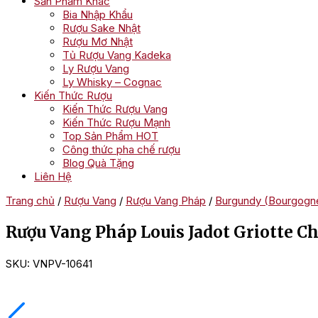
Sản Phẩm Khác
Bia Nhập Khẩu
Rượu Sake Nhật
Rượu Mơ Nhật
Tủ Rượu Vang Kadeka
Ly Rượu Vang
Ly Whisky – Cognac
Kiến Thức Rượu
Kiến Thức Rượu Vang
Kiến Thức Rượu Mạnh
Top Sản Phẩm HOT
Công thức pha chế rượu
Blog Quà Tặng
Liên Hệ
Trang chủ
/
Rượu Vang
/
Rượu Vang Pháp
/
Burgundy (Bourgogn
Rượu Vang Pháp Louis Jadot Griotte C
SKU:
VNPV-10641