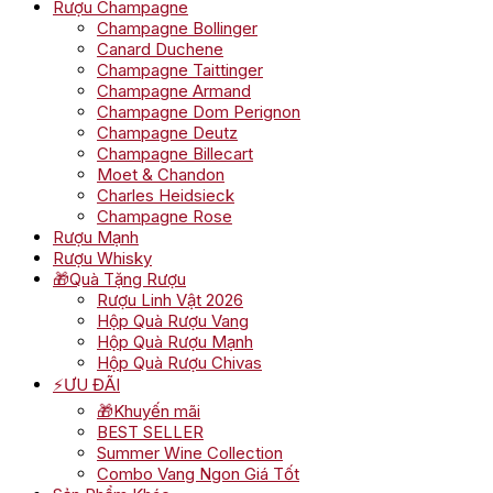
Rượu Champagne
Champagne Bollinger
Canard Duchene
Champagne Taittinger
Champagne Armand
Champagne Dom Perignon
Champagne Deutz
Champagne Billecart
Moet & Chandon
Charles Heidsieck
Champagne Rose
Rượu Mạnh
Rượu Whisky
🎁Quà Tặng Rượu
Rượu Linh Vật 2026
Hộp Quà Rượu Vang
Hộp Quà Rượu Mạnh
Hộp Quà Rượu Chivas
⚡ƯU ĐÃI
🎁Khuyến mãi
BEST SELLER
Summer Wine Collection
Combo Vang Ngon Giá Tốt