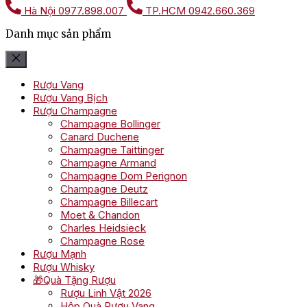
Hà Nội
0977.898.007
TP.HCM
0942.660.369
Danh mục sản phẩm
Rượu Vang
Rượu Vang Bịch
Rượu Champagne
Champagne Bollinger
Canard Duchene
Champagne Taittinger
Champagne Armand
Champagne Dom Perignon
Champagne Deutz
Champagne Billecart
Moet & Chandon
Charles Heidsieck
Champagne Rose
Rượu Mạnh
Rượu Whisky
🎁Quà Tặng Rượu
Rượu Linh Vật 2026
Hộp Quà Rượu Vang