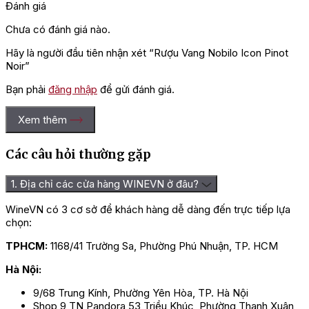
Đánh giá
Chưa có đánh giá nào.
Hãy là người đầu tiên nhận xét “Rượu Vang Nobilo Icon Pinot
Noir”
Bạn phải
đăng nhập
để gửi đánh giá.
Xem thêm
Các câu hỏi thường gặp
1. Địa chỉ các cửa hàng WINEVN ở đâu?
WineVN có 3 cơ sở để khách hàng dễ dàng đến trực tiếp lựa
chọn:
TPHCM:
1168/41 Trường Sa, Phường Phú Nhuận, TP. HCM
Hà Nội:
9/68 Trung Kính, Phường Yên Hòa, TP. Hà Nội
Shop 9 TN Pandora 53 Triều Khúc, Phường Thanh Xuân,