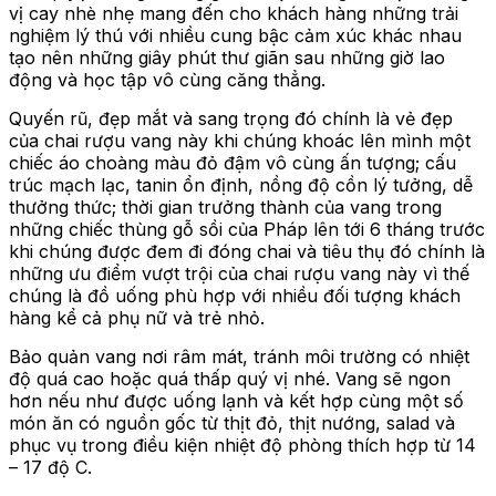
vị cay nhè nhẹ mang đến cho khách hàng những trải
nghiệm lý thú với nhiều cung bậc cảm xúc khác nhau
tạo nên những giây phút thư giãn sau những giờ lao
động và học tập vô cùng căng thẳng.
Quyến rũ, đẹp mắt và sang trọng đó chính là vẻ đẹp
của chai rượu vang này khi chúng khoác lên mình một
chiếc áo choàng màu đỏ đậm vô cùng ấn tượng; cấu
trúc mạch lạc, tanin ổn định, nồng độ cồn lý tưởng, dễ
thưởng thức; thời gian trưởng thành của vang trong
những chiếc thùng gỗ sồi của Pháp lên tới 6 tháng trước
khi chúng được đem đi đóng chai và tiêu thụ đó chính là
những ưu điểm vượt trội của chai rượu vang này vì thế
chúng là đồ uống phù hợp với nhiều đối tượng khách
hàng kể cả phụ nữ và trẻ nhỏ.
Bảo quản vang nơi râm mát, tránh môi trường có nhiệt
độ quá cao hoặc quá thấp quý vị nhé. Vang sẽ ngon
hơn nếu như được uống lạnh và kết hợp cùng một số
món ăn có nguồn gốc từ thịt đỏ, thịt nướng, salad và
phục vụ trong điều kiện nhiệt độ phòng thích hợp từ 14
– 17 độ C.