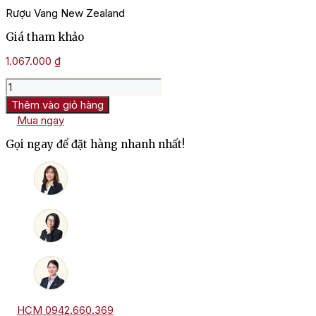
Rượu Vang New Zealand
Giá tham khảo
1.067.000
₫
Rượu
Vang
Thêm vào giỏ hàng
Nobilo
Mua ngay
Icon
Pinot
Gọi ngay để đặt hàng nhanh nhất!
Noir
số
lượng
HCM 0942.660.369