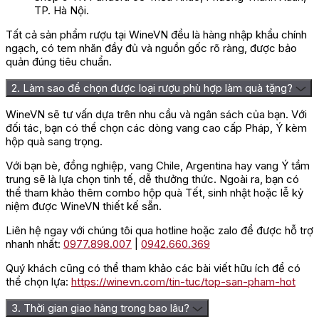
TP. Hà Nội.
Tất cả sản phẩm rượu tại WineVN đều là hàng nhập khẩu chính
ngạch, có tem nhãn đầy đủ và nguồn gốc rõ ràng, được bảo
quản đúng tiêu chuẩn.
2. Làm sao để chọn được loại rượu phù hợp làm quà tặng?
WineVN sẽ tư vấn dựa trên nhu cầu và ngân sách của bạn. Với
đối tác, bạn có thể chọn các dòng vang cao cấp Pháp, Ý kèm
hộp quà sang trọng.
Với bạn bè, đồng nghiệp, vang Chile, Argentina hay vang Ý tầm
trung sẽ là lựa chọn tinh tế, dễ thưởng thức. Ngoài ra, bạn có
thể tham khảo thêm combo hộp quà Tết, sinh nhật hoặc lễ kỷ
niệm được WineVN thiết kế sẵn.
Liên hệ ngay với chúng tôi qua hotline hoặc zalo để được hỗ trợ
nhanh nhất:
0977.898.007
|
0942.660.369
Quý khách cũng có thể tham khảo các bài viết hữu ích để có
thể chọn lựa:
https://winevn.com/tin-tuc/top-san-pham-hot
3. Thời gian giao hàng trong bao lâu?