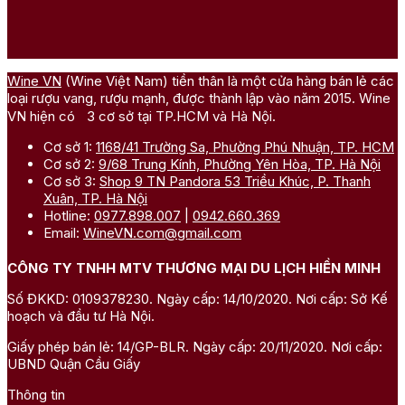
Wine VN
(Wine Việt Nam) tiền thân là một cửa hàng bán lẻ các
loại rượu vang, rượu mạnh, được thành lập vào năm 2015. Wine
VN hiện có 3 cơ sở tại TP.HCM và Hà Nội.
Cơ sở 1:
1168/41 Trường Sa, Phường Phú Nhuận, TP. HCM
Cơ sở 2:
9/68 Trung Kính, Phường Yên Hòa, TP. Hà Nội
Cơ sở 3:
Shop 9 TN Pandora 53 Triều Khúc, P. Thanh
Xuân, TP. Hà Nội
Hotline:
0977.898.007
|
0942.660.369
Email:
WineVN.com@gmail.com
CÔNG TY TNHH MTV THƯƠNG MẠI DU LỊCH HIỀN MINH
Số ĐKKD: 0109378230. Ngày cấp: 14/10/2020. Nơi cấp: Sở Kế
hoạch và đầu tư Hà Nội.
Giấy phép bán lẻ: 14/GP-BLR. Ngày cấp: 20/11/2020. Nơi cấp:
UBND Quận Cầu Giấy
Thông tin