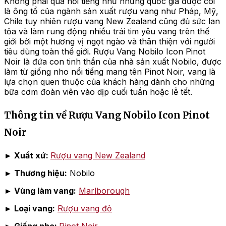
Không phải quá nổi tiếng như những quốc gia được coi
là ông tổ của ngành sản xuất rượu vang như Pháp, Mỹ,
Chile tuy nhiên rượu vang New Zealand cũng đủ sức lan
tỏa và làm rung động nhiều trái tim yêu vang trên thế
giới bởi một hương vị ngọt ngào và thân thiện với người
tiêu dùng toàn thế giới. Rượu Vang Nobilo Icon Pinot
Noir là đứa con tinh thần của nhà sản xuất Nobilo, được
làm từ giống nho nổi tiếng mang tên Pinot Noir, vang là
lựa chọn quen thuộc của khách hàng dành cho những
bữa cơm đoàn viên vào dịp cuối tuần hoặc lễ tết.
Thông tin về Rượu Vang Nobilo Icon Pinot
Noir
► Xuất xứ:
Rượu vang New Zealand
► Thương hiệu:
Nobilo
► Vùng làm vang:
Marlborough
► Loại vang:
Rượu vang đỏ
► Giống nho:
Pinot Noir