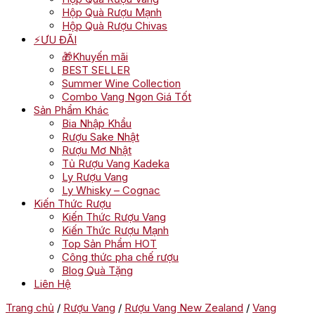
Hộp Quà Rượu Mạnh
Hộp Quà Rượu Chivas
⚡ƯU ĐÃI
🎁Khuyến mãi
BEST SELLER
Summer Wine Collection
Combo Vang Ngon Giá Tốt
Sản Phẩm Khác
Bia Nhập Khẩu
Rượu Sake Nhật
Rượu Mơ Nhật
Tủ Rượu Vang Kadeka
Ly Rượu Vang
Ly Whisky – Cognac
Kiến Thức Rượu
Kiến Thức Rượu Vang
Kiến Thức Rượu Mạnh
Top Sản Phẩm HOT
Công thức pha chế rượu
Blog Quà Tặng
Liên Hệ
Trang chủ
/
Rượu Vang
/
Rượu Vang New Zealand
/
Vang