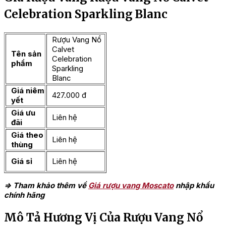
Celebration Sparkling Blanc
Rượu Vang Nổ
Calvet
Tên sản
Celebration
phẩm
Sparkling
Blanc
Giá niêm
427.000 đ
yết
Giá ưu
Liên hệ
đãi
Giá theo
Liên hệ
thùng
Giá sỉ
Liên hệ
=> Tham khảo thêm về
Giá rượu vang Moscato
nhập khẩu
chính hãng
Mô Tả Hương Vị Của Rượu Vang Nổ