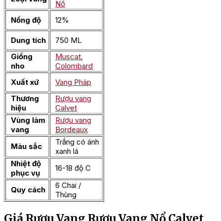
Nổ
Nồng độ
12%
Dung tích
750 ML
Giống
Muscat
,
nho
Colombard
Xuất xứ
Vang Pháp
Thương
Rượu vang
hiệu
Calvet
Vùng làm
Rượu vang
vang
Bordeaux
Trắng có ánh
Màu sắc
xanh lá
Nhiệt độ
16-18 độ C
phục vụ
6 Chai /
Quy cách
Thùng
Giá Rượu Vang Rượu Vang Nổ Calvet