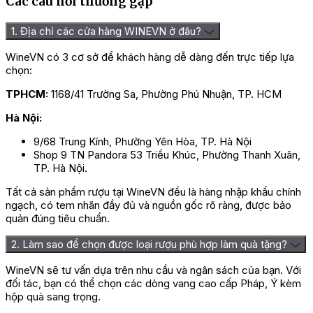
Các câu hỏi thường gặp
1. Địa chỉ các cửa hàng WINEVN ở đâu?
WineVN có 3 cơ sở để khách hàng dễ dàng đến trực tiếp lựa
chọn:
TPHCM:
1168/41 Trường Sa, Phường Phú Nhuận, TP. HCM
Hà Nội:
9/68 Trung Kính, Phường Yên Hòa, TP. Hà Nội
Shop 9 TN Pandora 53 Triều Khúc, Phường Thanh Xuân,
TP. Hà Nội.
Tất cả sản phẩm rượu tại WineVN đều là hàng nhập khẩu chính
ngạch, có tem nhãn đầy đủ và nguồn gốc rõ ràng, được bảo
quản đúng tiêu chuẩn.
2. Làm sao để chọn được loại rượu phù hợp làm quà tặng?
WineVN sẽ tư vấn dựa trên nhu cầu và ngân sách của bạn. Với
đối tác, bạn có thể chọn các dòng vang cao cấp Pháp, Ý kèm
hộp quà sang trọng.