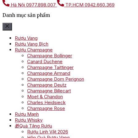
Hà Nội
0977.898.007
TP.HCM
0942.660.369
Danh mục sản phẩm
Rượu Vang
Rượu Vang Bịch
Rượu Champagne
Champagne Bollinger
Canard Duchene
Champagne Taittinger
Champagne Armand
Champagne Dom Perignon
Champagne Deutz
Champagne Billecart
Moet & Chandon
Charles Heidsieck
Champagne Rose
Rượu Mạnh
Rượu Whisky
🎁Quà Tặng Rượu
Rượu Linh Vật 2026
Hộp Quà Rượu Vang