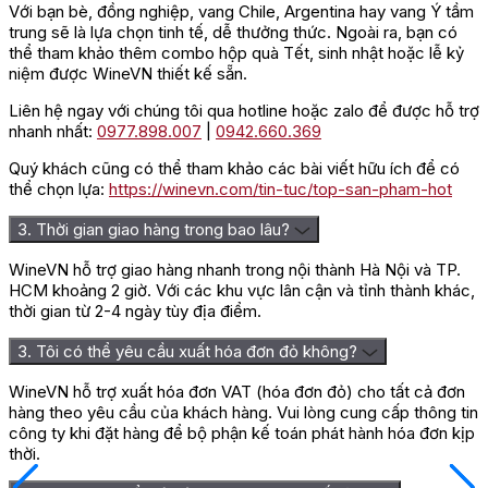
Với bạn bè, đồng nghiệp, vang Chile, Argentina hay vang Ý tầm
trung sẽ là lựa chọn tinh tế, dễ thưởng thức. Ngoài ra, bạn có
thể tham khảo thêm combo hộp quà Tết, sinh nhật hoặc lễ kỷ
niệm được WineVN thiết kế sẵn.
Liên hệ ngay với chúng tôi qua hotline hoặc zalo để được hỗ trợ
nhanh nhất:
0977.898.007
|
0942.660.369
Quý khách cũng có thể tham khảo các bài viết hữu ích để có
thể chọn lựa:
https://winevn.com/tin-tuc/top-san-pham-hot
3. Thời gian giao hàng trong bao lâu?
WineVN hỗ trợ giao hàng nhanh trong nội thành Hà Nội và TP.
HCM khoảng 2 giờ. Với các khu vực lân cận và tỉnh thành khác,
thời gian từ 2-4 ngày tùy địa điểm.
3. Tôi có thể yêu cầu xuất hóa đơn đỏ không?
WineVN hỗ trợ xuất hóa đơn VAT (hóa đơn đỏ) cho tất cả đơn
hàng theo yêu cầu của khách hàng. Vui lòng cung cấp thông tin
công ty khi đặt hàng để bộ phận kế toán phát hành hóa đơn kịp
thời.