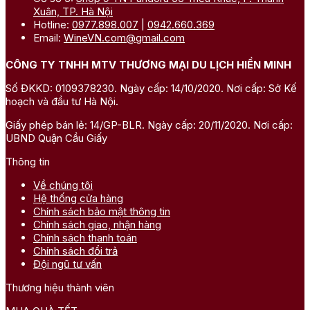
Xuân, TP. Hà Nội
Hotline:
0977.898.007
|
0942.660.369
Email:
WineVN.com@gmail.com
CÔNG TY TNHH MTV THƯƠNG MẠI DU LỊCH HIỀN MINH
Số ĐKKD: 0109378230. Ngày cấp: 14/10/2020. Nơi cấp: Sở Kế
hoạch và đầu tư Hà Nội.
Giấy phép bán lẻ: 14/GP-BLR. Ngày cấp: 20/11/2020. Nơi cấp:
UBND Quận Cầu Giấy
Thông tin
Về chúng tôi
Hệ thống cửa hàng
Chính sách bảo mật thông tin
Chính sách giao, nhận hàng
Chính sách thanh toán
Chính sách đổi trả
Đội ngũ tư vấn
Thương hiệu thành viên