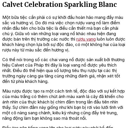
Calvet Celebration Sparkling Blanc
Một bữa tiệc cần phải có sự khởi đầu hoàn hảo mang đầy màu
sắc và hương vị. Do đó mà việc chọn rượu vang nổ làm điểm
nhấn đầu tiên cho bữa tiệc là điều cần thiết mà bạn cần phải
chú ý. Giữa vô vàn những loại vang nổ khác nhau hiện đang
được bán trên thị trường các nước thì
rượu vang
luôn luôn được
khách hàng chọn lựa bởi sự độc đáo, có một không hai của loại
rượu này từ màu sắc đến hương vị.
Có thể nói trong số các chai vang nổ được sản xuất bởi thương
hiệu Calvet của Pháp thì đây là loại vang nổ được yêu thích
nhất. Điều đó thể hiện qua số lượng tiêu thụ rượu tại các thị
trường ngày càng gia tăng cùng những đánh giá, nhận xét tốt
đến từ phía khách hàng.
Màu rượu được tạo ra một cách tinh tế, độc đáo với sự kết hợp
của màu trắng có thêm chút ánh màu xanh lá cây đã khiến cho
ánh nhìn của thực khách bị chìm đắm trong lần đầu tiên nhìn
thấy. Sự chìm đắm này giống như khi bạn bị rơi vào lưới tình với
một cô nàng sang chảnh, kiêu kỳ nhưng cũng đầy trẻ trung,
năng động làm bạn không sao mà thoát nổi.
Điều tạo nên tiếng vang lớn cho loại rượu này phải kể đến