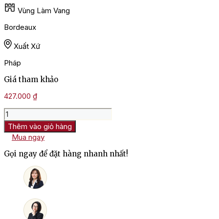
Vùng Làm Vang
Bordeaux
Xuất Xứ
Pháp
Giá tham khảo
427.000
₫
Rượu
Vang
Thêm vào giỏ hàng
Nổ
Mua ngay
Calvet
Celebration
Gọi ngay để đặt hàng nhanh nhất!
Sparkling
Blanc
số
lượng