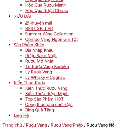
Hộp Quà Rượu Mạnh
Hộp Quà Rượu Chivas
⚡ƯU ĐÃI
🎁Khuyến mãi
BEST SELLER
Summer Wine Collection
Combo Vang Ngon Giá Tốt
Sản Phẩm Khác
Bia Nhập Khẩu
Rượu Sake Nhật
Rượu Mơ Nhật
Tủ Rượu Vang Kadeka
Ly Rượu Vang
Ly Whisky – Cognac
Kiến Thức Rượu
Kiến Thức Rượu Vang
Kiến Thức Rượu Mạnh
Top Sản Phẩm HOT
Công thức pha chế rượu
Blog Quà Tặng
Liên Hệ
Trang chủ
/
Rượu Vang
/
Rượu Vang Pháp
/ Rượu Vang Nổ