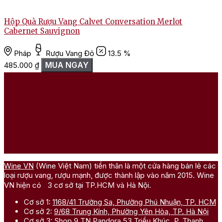
Hộp Quà Rượu Vang Calvet Conversation Merlot
Cabernet Sauvignon
Pháp
Rượu Vang Đỏ
13.5 %
MUA NGAY
485.000
₫
Wine VN
(Wine Việt Nam) tiền thân là một cửa hàng bán lẻ các
loại rượu vang, rượu mạnh, được thành lập vào năm 2015. Wine
VN hiện có 3 cơ sở tại TP.HCM và Hà Nội.
Cơ sở 1:
1168/41 Trường Sa, Phường Phú Nhuận, TP. HCM
Cơ sở 2:
9/68 Trung Kính, Phường Yên Hòa, TP. Hà Nội
Cơ sở 3:
Shop 9 TN Pandora 53 Triều Khúc, P. Thanh