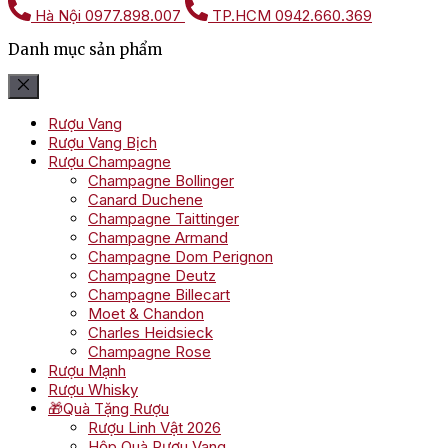
Hà Nội
0977.898.007
TP.HCM
0942.660.369
Danh mục sản phẩm
Rượu Vang
Rượu Vang Bịch
Rượu Champagne
Champagne Bollinger
Canard Duchene
Champagne Taittinger
Champagne Armand
Champagne Dom Perignon
Champagne Deutz
Champagne Billecart
Moet & Chandon
Charles Heidsieck
Champagne Rose
Rượu Mạnh
Rượu Whisky
🎁Quà Tặng Rượu
Rượu Linh Vật 2026
Hộp Quà Rượu Vang