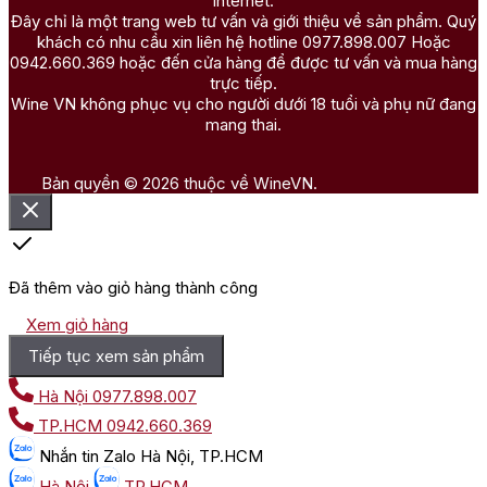
internet.
Đây chỉ là một trang web tư vấn và giới thiệu về sản phẩm. Quý
khách có nhu cầu xin liên hệ hotline 0977.898.007 Hoặc
0942.660.369 hoặc đến cửa hàng để được tư vấn và mua hàng
trực tiếp.
Wine VN không phục vụ cho người dưới 18 tuổi và phụ nữ đang
mang thai.
Bản quyền © 2026 thuộc về WineVN.
Đã thêm vào giỏ hàng thành công
Xem giỏ hàng
Tiếp tục xem sản phẩm
Hà Nội
0977.898.007
TP.HCM
0942.660.369
Nhắn tin
Zalo Hà Nội, TP.HCM
Hà Nội
TP.HCM