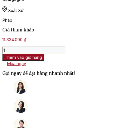
Xuất Xứ
Pháp
Giá tham khảo
11.334.000
₫
Rượu
Vang
Thêm vào giỏ hàng
Michel
Mua ngay
Magnien
Charmes
Gọi ngay để đặt hàng nhanh nhất!
Chambertin
Grand
Cru
số
lượng