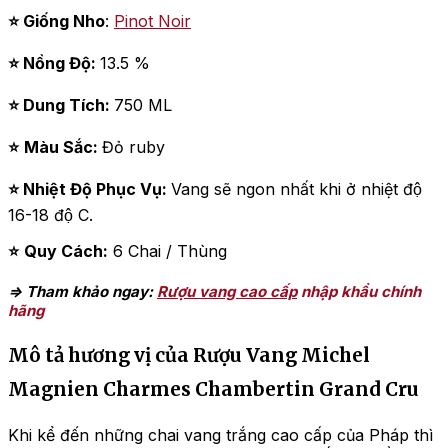
⭐ Giống Nho
:
Pinot Noir
⭐ Nồng Độ:
13.5 %
⭐
Dung Tích:
750 ML
⭐
Màu Sắc:
Đỏ ruby
⭐
Nhiệt Độ Phục Vụ:
Vang sẽ ngon nhất khi ở nhiệt độ
16-18 độ C.
⭐
Quy Cách:
6 Chai / Thùng
=> Tham khảo ngay:
Rượu vang cao cấp
nhập khẩu chính
hãng
Mô tả hương vị của Rượu Vang Michel
Magnien Charmes Chambertin Grand Cru
Khi kể đến những chai vang trắng cao cấp của Pháp thì