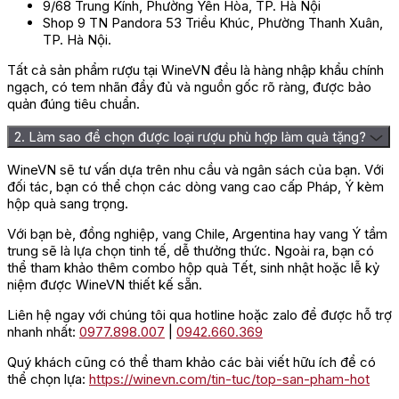
9/68 Trung Kính, Phường Yên Hòa, TP. Hà Nội
Shop 9 TN Pandora 53 Triều Khúc, Phường Thanh Xuân,
TP. Hà Nội.
Tất cả sản phẩm rượu tại WineVN đều là hàng nhập khẩu chính
ngạch, có tem nhãn đầy đủ và nguồn gốc rõ ràng, được bảo
quản đúng tiêu chuẩn.
2. Làm sao để chọn được loại rượu phù hợp làm quà tặng?
WineVN sẽ tư vấn dựa trên nhu cầu và ngân sách của bạn. Với
đối tác, bạn có thể chọn các dòng vang cao cấp Pháp, Ý kèm
hộp quà sang trọng.
Với bạn bè, đồng nghiệp, vang Chile, Argentina hay vang Ý tầm
trung sẽ là lựa chọn tinh tế, dễ thưởng thức. Ngoài ra, bạn có
thể tham khảo thêm combo hộp quà Tết, sinh nhật hoặc lễ kỷ
niệm được WineVN thiết kế sẵn.
Liên hệ ngay với chúng tôi qua hotline hoặc zalo để được hỗ trợ
nhanh nhất:
0977.898.007
|
0942.660.369
Quý khách cũng có thể tham khảo các bài viết hữu ích để có
thể chọn lựa:
https://winevn.com/tin-tuc/top-san-pham-hot