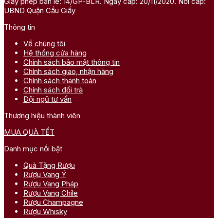
Giấy phép bán lẻ: 14/GP-BLR. Ngày cấp: 20/11/2020. Nơi cấp:
UBND Quận Cầu Giấy
Thông tin
Về chúng tôi
Hệ thống cửa hàng
Chính sách bảo mật thông tin
Chính sách giao, nhận hàng
Chính sách thanh toán
Chính sách đổi trả
Đội ngũ tư vấn
Thương hiệu thành viên
MUA QUÀ TẾT
Danh mục nổi bật
Quà Tặng Rượu
Rượu Vang Ý
Rượu Vang Pháp
Rượu Vang Chile
Rượu Champagne
Rượu Whisky