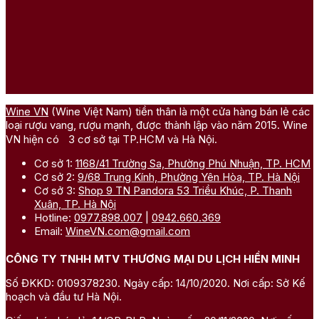
Wine VN
(Wine Việt Nam) tiền thân là một cửa hàng bán lẻ các
loại rượu vang, rượu mạnh, được thành lập vào năm 2015. Wine
VN hiện có 3 cơ sở tại TP.HCM và Hà Nội.
Cơ sở 1:
1168/41 Trường Sa, Phường Phú Nhuận, TP. HCM
Cơ sở 2:
9/68 Trung Kính, Phường Yên Hòa, TP. Hà Nội
Cơ sở 3:
Shop 9 TN Pandora 53 Triều Khúc, P. Thanh
Xuân, TP. Hà Nội
Hotline:
0977.898.007
|
0942.660.369
Email:
WineVN.com@gmail.com
CÔNG TY TNHH MTV THƯƠNG MẠI DU LỊCH HIỀN MINH
Số ĐKKD: 0109378230. Ngày cấp: 14/10/2020. Nơi cấp: Sở Kế
hoạch và đầu tư Hà Nội.