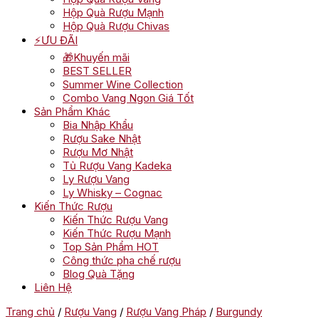
Hộp Quà Rượu Mạnh
Hộp Quà Rượu Chivas
⚡ƯU ĐÃI
🎁Khuyến mãi
BEST SELLER
Summer Wine Collection
Combo Vang Ngon Giá Tốt
Sản Phẩm Khác
Bia Nhập Khẩu
Rượu Sake Nhật
Rượu Mơ Nhật
Tủ Rượu Vang Kadeka
Ly Rượu Vang
Ly Whisky – Cognac
Kiến Thức Rượu
Kiến Thức Rượu Vang
Kiến Thức Rượu Mạnh
Top Sản Phẩm HOT
Công thức pha chế rượu
Blog Quà Tặng
Liên Hệ
Trang chủ
/
Rượu Vang
/
Rượu Vang Pháp
/
Burgundy