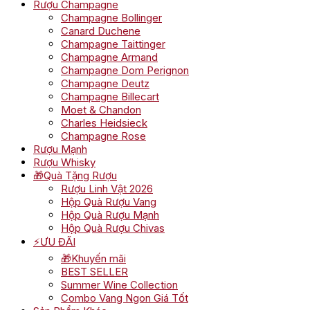
Rượu Champagne
Champagne Bollinger
Canard Duchene
Champagne Taittinger
Champagne Armand
Champagne Dom Perignon
Champagne Deutz
Champagne Billecart
Moet & Chandon
Charles Heidsieck
Champagne Rose
Rượu Mạnh
Rượu Whisky
🎁Quà Tặng Rượu
Rượu Linh Vật 2026
Hộp Quà Rượu Vang
Hộp Quà Rượu Mạnh
Hộp Quà Rượu Chivas
⚡ƯU ĐÃI
🎁Khuyến mãi
BEST SELLER
Summer Wine Collection
Combo Vang Ngon Giá Tốt