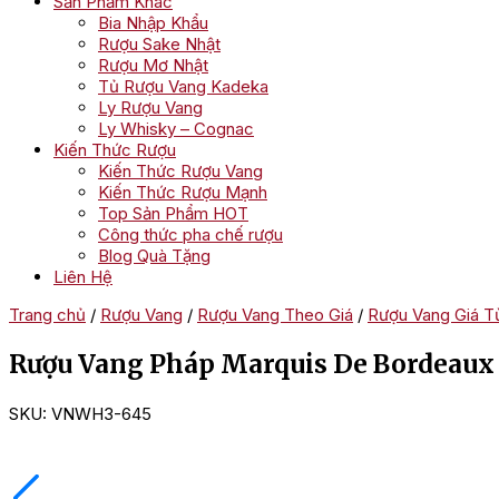
Sản Phẩm Khác
Bia Nhập Khẩu
Rượu Sake Nhật
Rượu Mơ Nhật
Tủ Rượu Vang Kadeka
Ly Rượu Vang
Ly Whisky – Cognac
Kiến Thức Rượu
Kiến Thức Rượu Vang
Kiến Thức Rượu Mạnh
Top Sản Phẩm HOT
Công thức pha chế rượu
Blog Quà Tặng
Liên Hệ
Trang chủ
/
Rượu Vang
/
Rượu Vang Theo Giá
/
Rượu Vang Giá Từ
Rượu Vang Pháp Marquis De Bordeaux
SKU:
VNWH3-645