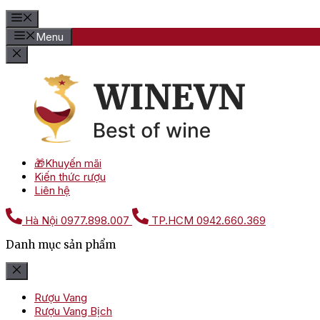
Menu
🎁Khuyến mãi
Kiến thức rượu
Liên hệ
Hà Nội
0977.898.007
TP.HCM
0942.660.369
Danh mục sản phẩm
Rượu Vang
Rượu Vang Bịch