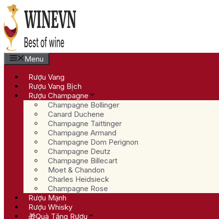
Chuyển
đến
nội
dung
Menu
Rượu Vang
Rượu Vang Bịch
Rượu Champagne
Champagne Bollinger
Canard Duchene
Champagne Taittinger
Champagne Armand
Champagne Dom Perignon
Champagne Deutz
Champagne Billecart
Moet & Chandon
Charles Heidsieck
Champagne Rose
Rượu Mạnh
Rượu Whisky
🎁Quà Tặng Rượu