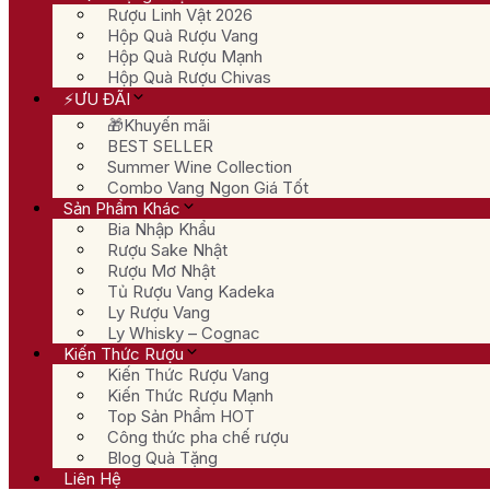
Rượu Linh Vật 2026
Hộp Quà Rượu Vang
Hộp Quà Rượu Mạnh
Hộp Quà Rượu Chivas
⚡ƯU ĐÃI
🎁Khuyến mãi
BEST SELLER
Summer Wine Collection
Combo Vang Ngon Giá Tốt
Sản Phẩm Khác
Bia Nhập Khẩu
Rượu Sake Nhật
Rượu Mơ Nhật
Tủ Rượu Vang Kadeka
Ly Rượu Vang
Ly Whisky – Cognac
Kiến Thức Rượu
Kiến Thức Rượu Vang
Kiến Thức Rượu Mạnh
Top Sản Phẩm HOT
Công thức pha chế rượu
Blog Quà Tặng
Liên Hệ