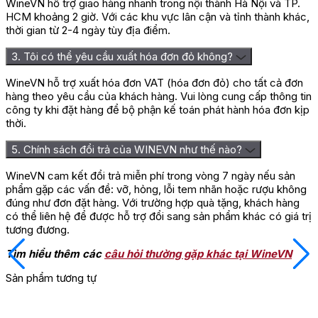
WineVN hỗ trợ giao hàng nhanh trong nội thành Hà Nội và TP.
HCM khoảng 2 giờ. Với các khu vực lân cận và tỉnh thành khác,
thời gian từ 2-4 ngày tùy địa điểm.
3. Tôi có thể yêu cầu xuất hóa đơn đỏ không?
WineVN hỗ trợ xuất hóa đơn VAT (hóa đơn đỏ) cho tất cả đơn
hàng theo yêu cầu của khách hàng. Vui lòng cung cấp thông tin
công ty khi đặt hàng để bộ phận kế toán phát hành hóa đơn kịp
thời.
5. Chính sách đổi trả của WINEVN như thế nào?
WineVN cam kết đổi trả miễn phí trong vòng 7 ngày nếu sản
phẩm gặp các vấn đề: vỡ, hỏng, lỗi tem nhãn hoặc rượu không
đúng như đơn đặt hàng. Với trường hợp quà tặng, khách hàng
có thể liên hệ để được hỗ trợ đổi sang sản phẩm khác có giá trị
tương đương.
Tìm hiểu thêm các
câu hỏi thường gặp khác tại WineVN
Sản phẩm tương tự