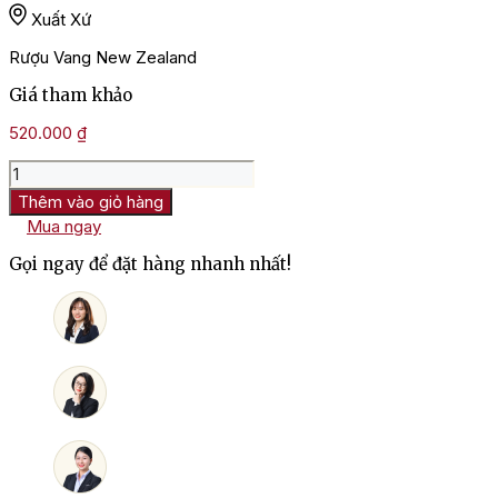
Xuất Xứ
Rượu Vang New Zealand
Giá tham khảo
520.000
₫
Rượu
Vang
Thêm vào giỏ hàng
Manu
Mua ngay
Marlborough
Sauvignon
Gọi ngay để đặt hàng nhanh nhất!
Blanc
số
lượng