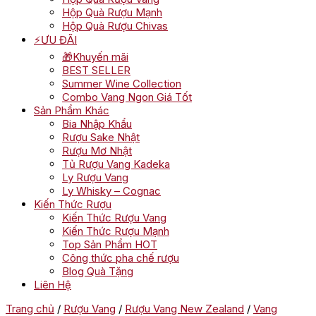
Hộp Quà Rượu Mạnh
Hộp Quà Rượu Chivas
⚡ƯU ĐÃI
🎁Khuyến mãi
BEST SELLER
Summer Wine Collection
Combo Vang Ngon Giá Tốt
Sản Phẩm Khác
Bia Nhập Khẩu
Rượu Sake Nhật
Rượu Mơ Nhật
Tủ Rượu Vang Kadeka
Ly Rượu Vang
Ly Whisky – Cognac
Kiến Thức Rượu
Kiến Thức Rượu Vang
Kiến Thức Rượu Mạnh
Top Sản Phẩm HOT
Công thức pha chế rượu
Blog Quà Tặng
Liên Hệ
Trang chủ
/
Rượu Vang
/
Rượu Vang New Zealand
/
Vang