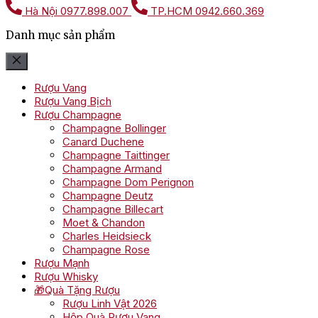
Hà Nội
0977.898.007
TP.HCM
0942.660.369
Danh mục sản phẩm
Rượu Vang
Rượu Vang Bịch
Rượu Champagne
Champagne Bollinger
Canard Duchene
Champagne Taittinger
Champagne Armand
Champagne Dom Perignon
Champagne Deutz
Champagne Billecart
Moet & Chandon
Charles Heidsieck
Champagne Rose
Rượu Mạnh
Rượu Whisky
🎁Quà Tặng Rượu
Rượu Linh Vật 2026
Hộp Quà Rượu Vang