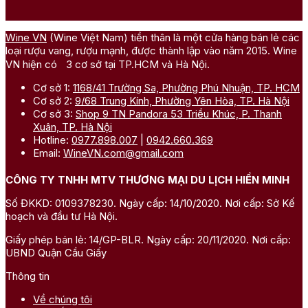
Wine VN
(Wine Việt Nam) tiền thân là một cửa hàng bán lẻ các
loại rượu vang, rượu mạnh, được thành lập vào năm 2015. Wine
VN hiện có 3 cơ sở tại TP.HCM và Hà Nội.
Cơ sở 1:
1168/41 Trường Sa, Phường Phú Nhuận, TP. HCM
Cơ sở 2:
9/68 Trung Kính, Phường Yên Hòa, TP. Hà Nội
Cơ sở 3:
Shop 9 TN Pandora 53 Triều Khúc, P. Thanh
Xuân, TP. Hà Nội
Hotline:
0977.898.007
|
0942.660.369
Email:
WineVN.com@gmail.com
CÔNG TY TNHH MTV THƯƠNG MẠI DU LỊCH HIỀN MINH
Số ĐKKD: 0109378230. Ngày cấp: 14/10/2020. Nơi cấp: Sở Kế
hoạch và đầu tư Hà Nội.
Giấy phép bán lẻ: 14/GP-BLR. Ngày cấp: 20/11/2020. Nơi cấp:
UBND Quận Cầu Giấy
Thông tin
Về chúng tôi