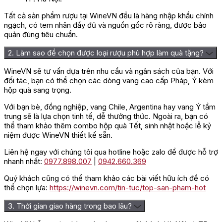
Tất cả sản phẩm rượu tại WineVN đều là hàng nhập khẩu chính
ngạch, có tem nhãn đầy đủ và nguồn gốc rõ ràng, được bảo
quản đúng tiêu chuẩn.
2. Làm sao để chọn được loại rượu phù hợp làm quà tặng?
WineVN sẽ tư vấn dựa trên nhu cầu và ngân sách của bạn. Với
đối tác, bạn có thể chọn các dòng vang cao cấp Pháp, Ý kèm
hộp quà sang trọng.
Với bạn bè, đồng nghiệp, vang Chile, Argentina hay vang Ý tầm
trung sẽ là lựa chọn tinh tế, dễ thưởng thức. Ngoài ra, bạn có
thể tham khảo thêm combo hộp quà Tết, sinh nhật hoặc lễ kỷ
niệm được WineVN thiết kế sẵn.
Liên hệ ngay với chúng tôi qua hotline hoặc zalo để được hỗ trợ
nhanh nhất:
0977.898.007
|
0942.660.369
Quý khách cũng có thể tham khảo các bài viết hữu ích để có
thể chọn lựa:
https://winevn.com/tin-tuc/top-san-pham-hot
3. Thời gian giao hàng trong bao lâu?