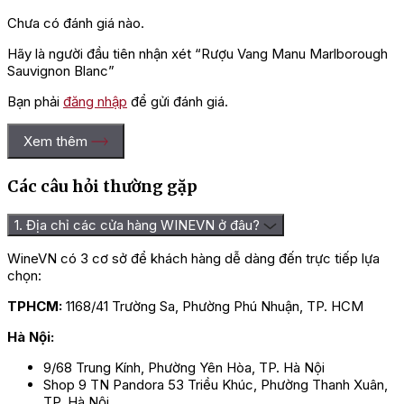
Chưa có đánh giá nào.
Hãy là người đầu tiên nhận xét “Rượu Vang Manu Marlborough
Sauvignon Blanc”
Bạn phải
đăng nhập
để gửi đánh giá.
Xem thêm
Các câu hỏi thường gặp
1. Địa chỉ các cửa hàng WINEVN ở đâu?
WineVN có 3 cơ sở để khách hàng dễ dàng đến trực tiếp lựa
chọn:
TPHCM:
1168/41 Trường Sa, Phường Phú Nhuận, TP. HCM
Hà Nội:
9/68 Trung Kính, Phường Yên Hòa, TP. Hà Nội
Shop 9 TN Pandora 53 Triều Khúc, Phường Thanh Xuân,
TP. Hà Nội.