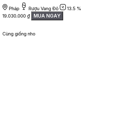
Pháp
Rượu Vang Đỏ
13.5 %
MUA NGAY
19.030.000
₫
Cùng giống nho
G