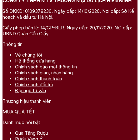
CÔNG TY TNHH MTV THƯƠNG MẠI DU LỊCH HIỀN MINH
Số ĐKKD: 0109378230. Ngày cấp: 14/10/2020. Nơi cấp: Sở Kế
hoạch và đầu tư Hà Nội.
Giấy phép bán lẻ: 14/GP-BLR. Ngày cấp: 20/11/2020. Nơi cấp:
UBND Quận Cầu Giấy
Thông tin
Về chúng tôi
Hệ thống cửa hàng
Chính sách bảo mật thông tin
Chính sách giao, nhận hàng
Chính sách thanh toán
Chính sách đổi trả
Đội ngũ tư vấn
Thương hiệu thành viên
MUA QUÀ TẾT
Danh mục nổi bật
Quà Tặng Rượu
Rượu Vang Ý