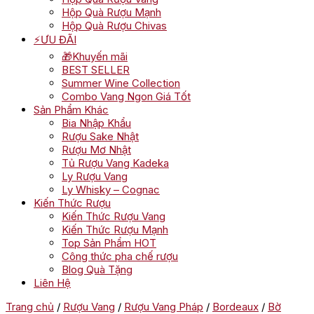
Hộp Quà Rượu Mạnh
Hộp Quà Rượu Chivas
⚡ƯU ĐÃI
🎁Khuyến mãi
BEST SELLER
Summer Wine Collection
Combo Vang Ngon Giá Tốt
Sản Phẩm Khác
Bia Nhập Khẩu
Rượu Sake Nhật
Rượu Mơ Nhật
Tủ Rượu Vang Kadeka
Ly Rượu Vang
Ly Whisky – Cognac
Kiến Thức Rượu
Kiến Thức Rượu Vang
Kiến Thức Rượu Mạnh
Top Sản Phẩm HOT
Công thức pha chế rượu
Blog Quà Tặng
Liên Hệ
Trang chủ
/
Rượu Vang
/
Rượu Vang Pháp
/
Bordeaux
/
Bờ