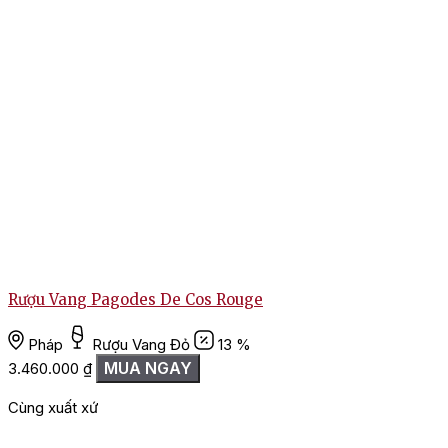
Rượu Vang Pagodes De Cos Rouge
Pháp
Rượu Vang Đỏ
13 %
MUA NGAY
3.460.000
₫
1
Cùng xuất xứ