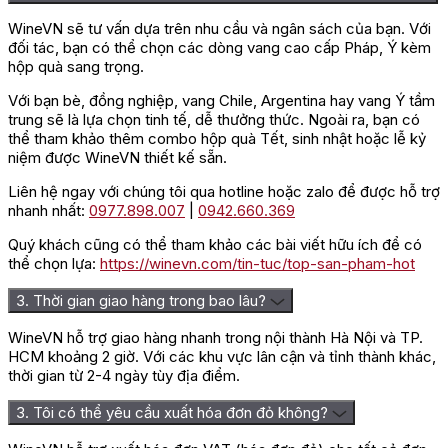
WineVN sẽ tư vấn dựa trên nhu cầu và ngân sách của bạn. Với
đối tác, bạn có thể chọn các dòng vang cao cấp Pháp, Ý kèm
hộp quà sang trọng.
Với bạn bè, đồng nghiệp, vang Chile, Argentina hay vang Ý tầm
trung sẽ là lựa chọn tinh tế, dễ thưởng thức. Ngoài ra, bạn có
thể tham khảo thêm combo hộp quà Tết, sinh nhật hoặc lễ kỷ
niệm được WineVN thiết kế sẵn.
Liên hệ ngay với chúng tôi qua hotline hoặc zalo để được hỗ trợ
nhanh nhất:
0977.898.007
|
0942.660.369
Quý khách cũng có thể tham khảo các bài viết hữu ích để có
thể chọn lựa:
https://winevn.com/tin-tuc/top-san-pham-hot
3. Thời gian giao hàng trong bao lâu?
WineVN hỗ trợ giao hàng nhanh trong nội thành Hà Nội và TP.
HCM khoảng 2 giờ. Với các khu vực lân cận và tỉnh thành khác,
thời gian từ 2-4 ngày tùy địa điểm.
3. Tôi có thể yêu cầu xuất hóa đơn đỏ không?