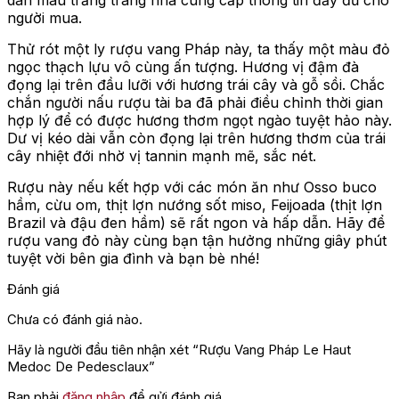
dán màu trắng trang nhã cung cấp thông tin đầy đủ cho
người mua.
Thử rót một ly rượu vang Pháp này, ta thấy một màu đỏ
ngọc thạch lựu vô cùng ấn tượng. Hương vị đậm đà
đọng lại trên đầu lưỡi với hương trái cây và gỗ sồi. Chắc
chắn người nấu rượu tài ba đã phải điều chỉnh thời gian
hợp lý để có được hương thơm ngọt ngào tuyệt hảo này.
Dư vị kéo dài vẫn còn đọng lại trên hương thơm của trái
cây nhiệt đới nhờ vị tannin mạnh mẽ, sắc nét.
Rượu này nếu kết hợp với các món ăn như Osso buco
hầm, cừu om, thịt lợn nướng sốt miso, Feijoada (thịt lợn
Brazil và đậu đen hầm) sẽ rất ngon và hấp dẫn. Hãy để
rượu vang đỏ này cùng bạn tận hưởng những giây phút
tuyệt vời bên gia đình và bạn bè nhé!
Đánh giá
Chưa có đánh giá nào.
Hãy là người đầu tiên nhận xét “Rượu Vang Pháp Le Haut
Medoc De Pedesclaux”
Bạn phải
đăng nhập
để gửi đánh giá.