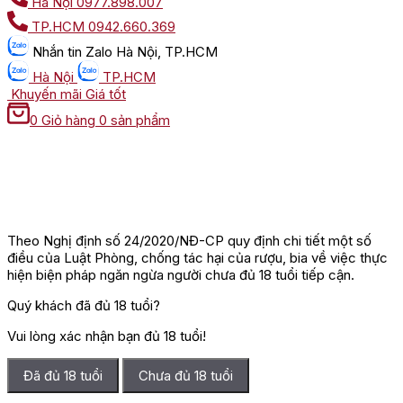
Hà Nội
0977.898.007
TP.HCM
0942.660.369
Nhắn tin
Zalo Hà Nội, TP.HCM
Hà Nội
TP.HCM
Khuyến mãi
Giá tốt
0
Giỏ hàng
0 sản phẩm
Theo Nghị định số 24/2020/NĐ-CP quy định chi tiết một số
điều của Luật Phòng, chống tác hại của rượu, bia về việc thực
hiện biện pháp ngăn ngừa người chưa đủ 18 tuổi tiếp cận.
Quý khách đã đủ 18 tuổi?
Vui lòng xác nhận bạn đủ 18 tuổi!
Đã đủ 18 tuổi
Chưa đủ 18 tuổi