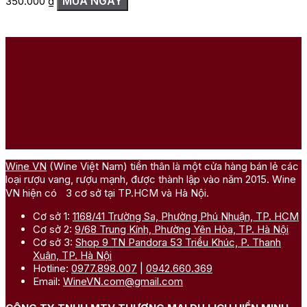
MUA NGAY
350.000
₫
Wine VN
(Wine Việt Nam) tiền thân là một cửa hàng bán lẻ các
loại rượu vang, rượu mạnh, được thành lập vào năm 2015. Wine
VN hiện có 3 cơ sở tại TP.HCM và Hà Nội.
Cơ sở 1:
1168/41 Trường Sa, Phường Phú Nhuận, TP. HCM
Cơ sở 2:
9/68 Trung Kính, Phường Yên Hòa, TP. Hà Nội
Cơ sở 3:
Shop 9 TN Pandora 53 Triều Khúc, P. Thanh
Xuân, TP. Hà Nội
Hotline:
0977.898.007
|
0942.660.369
Email:
WineVN.com@gmail.com