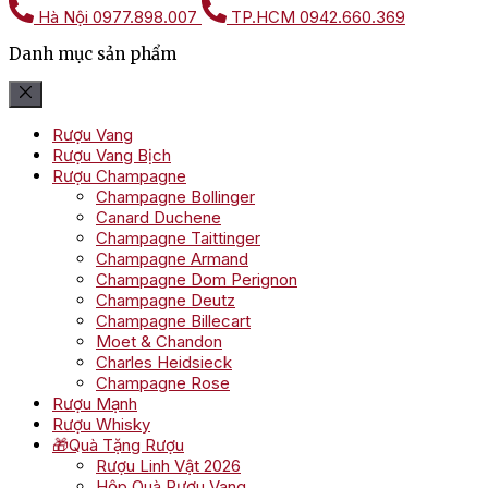
Hà Nội
0977.898.007
TP.HCM
0942.660.369
Danh mục sản phẩm
Rượu Vang
Rượu Vang Bịch
Rượu Champagne
Champagne Bollinger
Canard Duchene
Champagne Taittinger
Champagne Armand
Champagne Dom Perignon
Champagne Deutz
Champagne Billecart
Moet & Chandon
Charles Heidsieck
Champagne Rose
Rượu Mạnh
Rượu Whisky
🎁Quà Tặng Rượu
Rượu Linh Vật 2026
Hộp Quà Rượu Vang