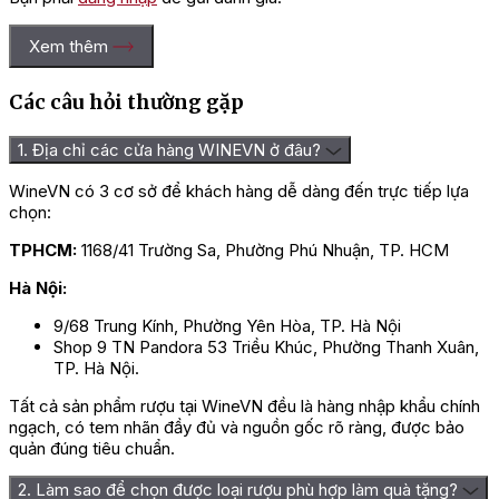
Xem thêm
Các câu hỏi thường gặp
1. Địa chỉ các cửa hàng WINEVN ở đâu?
WineVN có 3 cơ sở để khách hàng dễ dàng đến trực tiếp lựa
chọn:
TPHCM:
1168/41 Trường Sa, Phường Phú Nhuận, TP. HCM
Hà Nội:
9/68 Trung Kính, Phường Yên Hòa, TP. Hà Nội
Shop 9 TN Pandora 53 Triều Khúc, Phường Thanh Xuân,
TP. Hà Nội.
Tất cả sản phẩm rượu tại WineVN đều là hàng nhập khẩu chính
ngạch, có tem nhãn đầy đủ và nguồn gốc rõ ràng, được bảo
quản đúng tiêu chuẩn.
2. Làm sao để chọn được loại rượu phù hợp làm quà tặng?