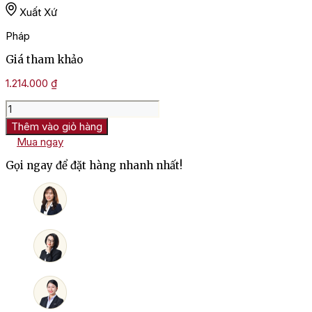
Xuất Xứ
Pháp
Giá tham khảo
1.214.000
₫
Rượu
Vang
Thêm vào giỏ hàng
Pháp
Mua ngay
Le
Haut
Gọi ngay để đặt hàng nhanh nhất!
Medoc
De
Pedesclaux
số
lượng