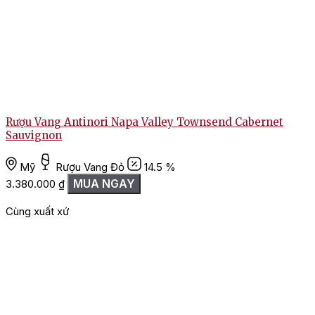
Rượu Vang Antinori Napa Valley Townsend Cabernet
Sauvignon
Mỹ
Rượu Vang Đỏ
14.5 %
2
MUA NGAY
3.380.000
₫
Cùng xuất xứ