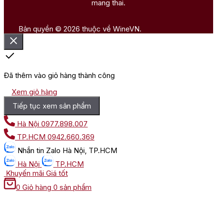
mang thai.
Bản quyền © 2026 thuộc về WineVN.
Đã thêm vào giỏ hàng thành công
Xem giỏ hàng
Tiếp tục xem sản phẩm
Hà Nội
0977.898.007
TP.HCM
0942.660.369
Nhắn tin
Zalo Hà Nội, TP.HCM
Hà Nội
TP.HCM
Khuyến mãi
Giá tốt
0
Giỏ hàng
0 sản phẩm