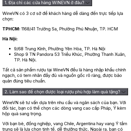
1. Địa chỉ các cửa hàng WINEVN ở đâu?
WineVN có 3 cơ sở để khách hàng dễ dàng đến trực tiếp lựa
chọn:
TPHCM:
1168/41 Trường Sa, Phường Phú Nhuận, TP. HCM
Hà Nội:
9/68 Trung Kính, Phường Yên Hòa, TP. Hà Nội
Shop 9 TN Pandora 53 Triều Khúc, Phường Thanh Xuân,
TP. Hà Nội.
Tất cả sản phẩm rượu tại WineVN đều là hàng nhập khẩu chính
ngạch, có tem nhãn đầy đủ và nguồn gốc rõ ràng, được bảo
quản đúng tiêu chuẩn.
2. Làm sao để chọn được loại rượu phù hợp làm quà tặng?
WineVN sẽ tư vấn dựa trên nhu cầu và ngân sách của bạn. Với
đối tác, bạn có thể chọn các dòng vang cao cấp Pháp, Ý kèm
hộp quà sang trọng.
Với bạn bè, đồng nghiệp, vang Chile, Argentina hay vang Ý tầm
trung sẽ là lựa chọn tinh tế, dễ thưởng thức. Ngoài ra, bạn có