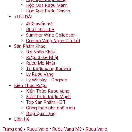
Hộp Quà Rượu Mạnh
Hộp Quà Rượu Chivas
⚡ƯU ĐÃI
🎁Khuyến mãi
BEST SELLER
Summer Wine Collection
Combo Vang Ngon Giá Tốt
Sản Phẩm Khác
Bia Nhập Khẩu
Rượu Sake Nhật
Rượu Mơ Nhật
Tủ Rượu Vang Kadeka
Ly Rượu Vang
Ly Whisky – Cognac
Kiến Thức Rượu
Kiến Thức Rượu Vang
Kiến Thức Rượu Mạnh
Top Sản Phẩm HOT
Công thức pha chế rượu
Blog Quà Tặng
Liên Hệ
Trang chủ
/
Rượu Vang
/
Rượu Vang Mỹ
/
Rượu Vang