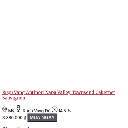
Rượu Vang Antinori Napa Valley Townsend Cabernet
Sauvignon
Mỹ
Rượu Vang Đỏ
14.5 %
2
MUA NGAY
3.380.000
₫