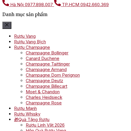
Hà Nội
0977.898.007
TP.HCM
0942.660.369
Danh mục sản phẩm
Rượu Vang
Rượu Vang Bịch
Rượu Champagne
Champagne Bollinger
Canard Duchene
Champagne Taittinger
Champagne Armand
Champagne Dom Perignon
Champagne Deutz
Champagne Billecart
Moet & Chandon
Charles Heidsieck
Champagne Rose
Rượu Mạnh
Rượu Whisky
🎁Quà Tặng Rượu
Rượu Linh Vật 2026
Hộp Quà Rượu Vang