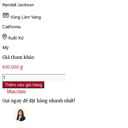
Kendall Jackson
Vùng Làm Vang
California
Xuất Xứ
Mỹ
Giá tham khảo
930.000
₫
Rượu
Vang
Thêm vào giỏ hàng
Mỹ
Mua ngay
Kendall
Jackson
Gọi ngay để đặt hàng nhanh nhất!
Vintner's
Reserve
Zinfandel
số
lượng