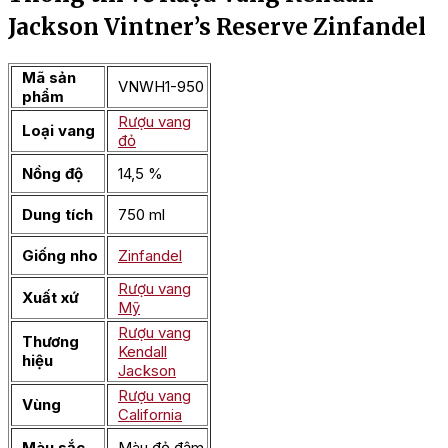
Jackson Vintner’s Reserve Zinfandel
Mã sản
VNWH1-950
phẩm
Rượu vang
Loại vang
đỏ
Nồng độ
14,5 %
Dung tích
750 ml
Giống nho
Zinfandel
Rượu vang
Xuất xứ
Mỹ
Rượu vang
Thương
Kendall
hiệu
Jackson
Rượu vang
Vùng
California
Màu sắc
Màu đỏ đậm