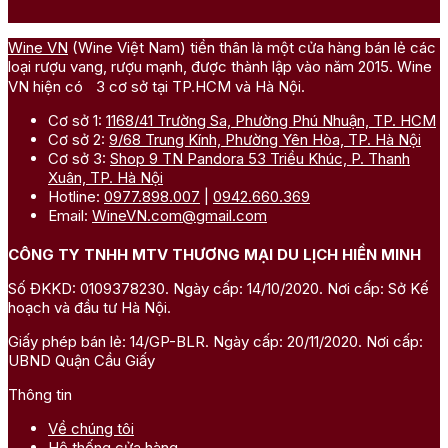
Wine VN
(Wine Việt Nam) tiền thân là một cửa hàng bán lẻ các
loại rượu vang, rượu mạnh, được thành lập vào năm 2015. Wine
VN hiện có 3 cơ sở tại TP.HCM và Hà Nội.
Cơ sở 1:
1168/41 Trường Sa, Phường Phú Nhuận, TP. HCM
Cơ sở 2:
9/68 Trung Kính, Phường Yên Hòa, TP. Hà Nội
Cơ sở 3:
Shop 9 TN Pandora 53 Triều Khúc, P. Thanh
Xuân, TP. Hà Nội
Hotline:
0977.898.007
|
0942.660.369
Email:
WineVN.com@gmail.com
CÔNG TY TNHH MTV THƯƠNG MẠI DU LỊCH HIỀN MINH
Số ĐKKD: 0109378230. Ngày cấp: 14/10/2020. Nơi cấp: Sở Kế
hoạch và đầu tư Hà Nội.
Giấy phép bán lẻ: 14/GP-BLR. Ngày cấp: 20/11/2020. Nơi cấp:
UBND Quận Cầu Giấy
Thông tin
Về chúng tôi
Hệ thống cửa hàng