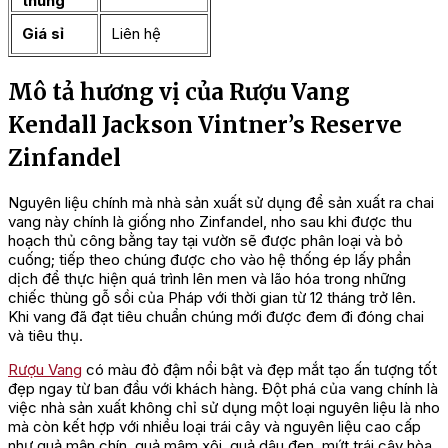
thùng
Giá sỉ
Liên hệ
Mô tả hương vị của Rượu Vang
Kendall Jackson Vintner’s Reserve
Zinfandel
Nguyên liệu chính mà nhà sản xuất sử dụng để sản xuất ra chai
vang này chính là giống nho Zinfandel, nho sau khi được thu
hoạch thủ công bằng tay tại vườn sẽ được phân loại và bỏ
cuống; tiếp theo chúng được cho vào hệ thống ép lấy phần
dịch để thực hiện quá trình lên men và lão hóa trong những
chiếc thùng gỗ sồi của Pháp với thời gian từ 12 tháng trở lên.
Khi vang đã đạt tiêu chuẩn chúng mới được đem đi đóng chai
và tiêu thụ.
Rượu Vang
có màu đỏ đậm nổi bật và đẹp mắt tạo ấn tượng tốt
đẹp ngay từ ban đầu với khách hàng. Đột phá của vang chính là
việc nhà sản xuất không chỉ sử dụng một loại nguyên liệu là nho
mà còn kết hợp với nhiều loại trái cây và nguyên liệu cao cấp
như quả mận chín, quả mâm xôi, quả dâu đen, mứt trái cây hòa