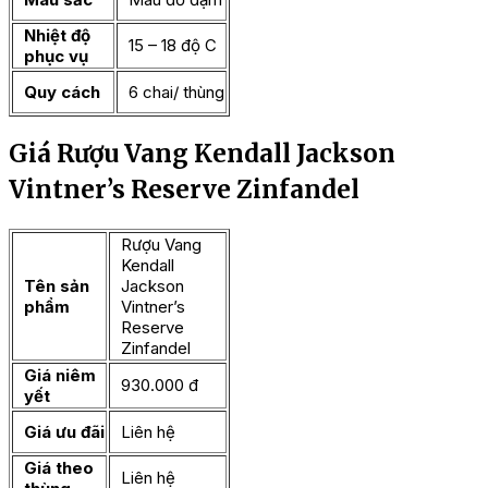
Nhiệt độ
15 – 18 độ C
phục vụ
Quy cách
6 chai/ thùng
Giá Rượu Vang Kendall Jackson
Vintner’s Reserve Zinfandel
Rượu Vang
Kendall
Tên sản
Jackson
phẩm
Vintner’s
Reserve
Zinfandel
Giá niêm
930.000 đ
yết
Giá ưu đãi
Liên hệ
Giá theo
Liên hệ