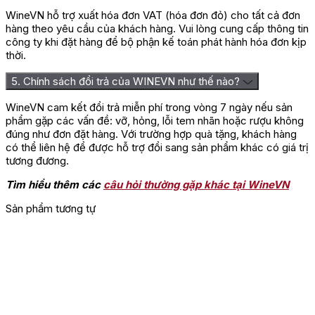
WineVN hỗ trợ xuất hóa đơn VAT (hóa đơn đỏ) cho tất cả đơn
hàng theo yêu cầu của khách hàng. Vui lòng cung cấp thông tin
công ty khi đặt hàng để bộ phận kế toán phát hành hóa đơn kịp
thời.
5. Chính sách đổi trả của WINEVN như thế nào?
WineVN cam kết đổi trả miễn phí trong vòng 7 ngày nếu sản
phẩm gặp các vấn đề: vỡ, hỏng, lỗi tem nhãn hoặc rượu không
đúng như đơn đặt hàng. Với trường hợp quà tặng, khách hàng
có thể liên hệ để được hỗ trợ đổi sang sản phẩm khác có giá trị
tương đương.
Tìm hiểu thêm các
câu hỏi thường gặp khác tại WineVN
Rượu Vang Jean Luc Colom
Sản phẩm tương tự
Đánh giá
Chưa có đánh giá nào.
Hãy là người đầu tiên nhận xét “Rượu Vang Jean Pháp Luc
Colombo Terres Brulees Cornas”
Bạn phải
đăng nhập
để gửi đánh giá.