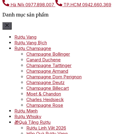
Hà Nội
0977.898.007
TP.HCM
0942.660.369
Danh mục sản phẩm
Rượu Vang
Rượu Vang Bịch
Rượu Champagne
Champagne Bollinger
Canard Duchene
Champagne Taittinger
Champagne Armand
Champagne Dom Perignon
Champagne Deutz
Champagne Billecart
Moet & Chandon
Charles Heidsieck
Champagne Rose
Rượu Mạnh
Rượu Whisky
🎁Quà Tặng Rượu
Rượu Linh Vật 2026
Hộp Quà Rượu Vang