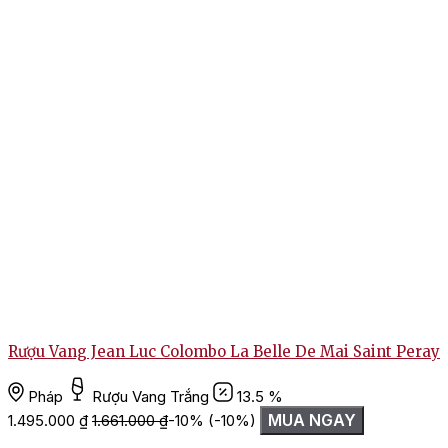
Rượu Vang Jean Luc Colombo La Belle De Mai Saint Peray
Pháp
Rượu Vang Trắng
13.5 %
MUA NGAY
1.495.000
₫
1.661.000
₫
-10%
(-10%)
1