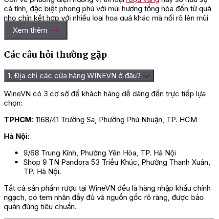
cá tính, đặc biệt phong phú với mùi hương tổng hòa đến từ quả
nho chín kết hợp với nhiều loại hoa quả khác mà nổi rõ lên mùi
hương của quả anh đào và quả mâm xôi. Những lớp hương
Xem thêm
thơm liên tục tiếp nối nhau tạo nên làn sóng mạnh mẽ khuấy
động hết vùng khoang miệng. Và khi được kết nối với vùng mũi
Các câu hỏi thường gặp
có sự xuất hiện của mùi blackcurrant thì hương thơm đặc biệt
này càng thêm phần mới lạ hơn.
1. Địa chỉ các cửa hàng WINEVN ở đâu?
Điều đáng nói nhất trên phương diện hương vị đó là sự đọng lại
một cách bền bỉ, đầy ngọt ngào ở bên trong cổ họng với mùi
WineVN có 3 cơ sở để khách hàng dễ dàng đến trực tiếp lựa
thơm của gỗ sồi đan xen với mùi cacao, mùi cam thảo, mùi mứt
chọn:
ngọt, mùi hương vani ngậy béo làm cho hậu vị của thực khách
như đang tận hưởng loại rượu quý tộc cao cấp. Sự xuất hiện
TPHCM:
1168/41 Trường Sa, Phường Phú Nhuận, TP. HCM
nhẹ nhàng của mùi khoáng chất và chút mùi gia vị đã góp phần
Hà Nội:
tạo thêm điểm nhấn cho hậu vị.
9/68 Trung Kính, Phường Yên Hòa, TP. Hà Nội
=> Liên hệ ngay
Wine VN
để nhận giá ưu đãi và tư vấn chi
Shop 9 TN Pandora 53 Triều Khúc, Phường Thanh Xuân,
tiết nhất!
TP. Hà Nội.
Tất cả sản phẩm rượu tại WineVN đều là hàng nhập khẩu chính
ngạch, có tem nhãn đầy đủ và nguồn gốc rõ ràng, được bảo
quản đúng tiêu chuẩn.