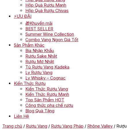
Hộp Quà Rượu Mạnh
Hộp Quà Rượu Chivas
⚡ƯU ĐÃI
🎁Khuyến mãi
BEST SELLER
Summer Wine Collection
Combo Vang Ngon Giá Tốt
Sản Phẩm Khác
Bia Nhập Khẩu
Rượu Sake Nhật
Rượu Mơ Nhật
Tủ Rượu Vang Kadeka
Ly Rượu Vang
Ly Whisky – Cognac
Kiến Thức Rượu
Kiến Thức Rượu Vang
Kiến Thức Rượu Mạnh
Top Sản Phẩm HOT
Công thức pha chế rượu
Blog Quà Tặng
Liên Hệ
Trang chủ
/
Rượu Vang
/
Rượu Vang Pháp
/
Rhône Valley
/ Rượu