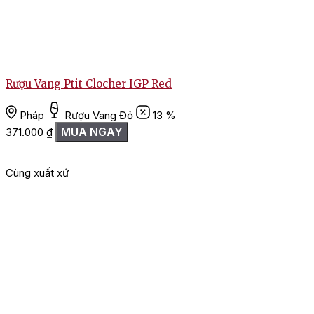
Rượu Vang Ptit Clocher IGP Red
Pháp
Rượu Vang Đỏ
13 %
MUA NGAY
371.000
₫
L
Cùng xuất xứ