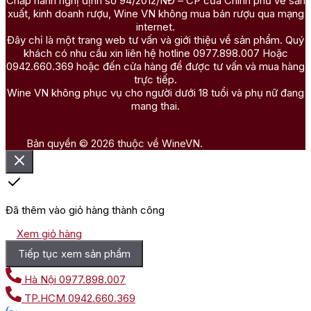
Chấp hành nghị định số 94/2012/NĐ – CP của Chính phủ về sản
xuất, kinh doanh rượu, Wine VN không mua bán rượu qua mạng
internet.
Đây chỉ là một trang web tư vấn và giới thiệu về sản phẩm. Quý
khách có nhu cầu xin liên hệ hotline 0977.898.007 Hoặc
0942.660.369 hoặc đến cửa hàng để được tư vấn và mua hàng
trực tiếp.
Wine VN không phục vụ cho người dưới 18 tuổi và phụ nữ đang
mang thai.
Bản quyền © 2026 thuộc về WineVN.
Đã thêm vào giỏ hàng thành công
Xem giỏ hàng
Tiếp tục xem sản phẩm
Hà Nội
0977.898.007
TP.HCM
0942.660.369