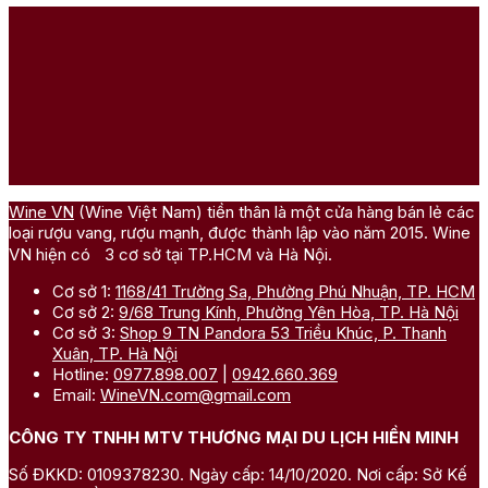
Wine VN
(Wine Việt Nam) tiền thân là một cửa hàng bán lẻ các
loại rượu vang, rượu mạnh, được thành lập vào năm 2015. Wine
VN hiện có 3 cơ sở tại TP.HCM và Hà Nội.
Cơ sở 1:
1168/41 Trường Sa, Phường Phú Nhuận, TP. HCM
Cơ sở 2:
9/68 Trung Kính, Phường Yên Hòa, TP. Hà Nội
Cơ sở 3:
Shop 9 TN Pandora 53 Triều Khúc, P. Thanh
Xuân, TP. Hà Nội
Hotline:
0977.898.007
|
0942.660.369
Email:
WineVN.com@gmail.com
CÔNG TY TNHH MTV THƯƠNG MẠI DU LỊCH HIỀN MINH
Số ĐKKD: 0109378230. Ngày cấp: 14/10/2020. Nơi cấp: Sở Kế