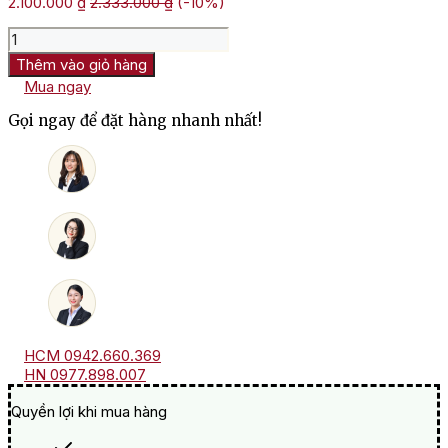
2.100.000
₫
2.333.000
₫
(-10%)
Rượu
Vang
Thêm vào giỏ hàng
Jean
Mua ngay
Pháp
Luc
Gọi ngay để đặt hàng nhanh nhất!
Colombo
Terres
Brulees
Cornas
số
lượng
HCM 0942.660.369
HN 0977.898.007
Quyền lợi khi mua hàng