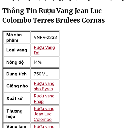
Thông Tin Rượu Vang Jean Luc
Colombo Terres Brulees Cornas
Mã sản
VNPV-2333
phẩm
Rượu Vang
Loại vang
Đỏ
Nồng độ
14%
Dung tích
750ML
Rượu vang
Giống nho
nho Syrah
Rượu vang
Xuất xứ
Pháp
Rượu vang
Thương
Jean Luc
hiệu
Colombo
Vùng làm
Rượu vang