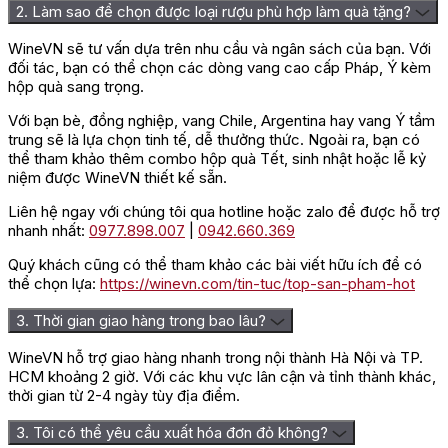
2. Làm sao để chọn được loại rượu phù hợp làm quà tặng?
WineVN sẽ tư vấn dựa trên nhu cầu và ngân sách của bạn. Với
đối tác, bạn có thể chọn các dòng vang cao cấp Pháp, Ý kèm
hộp quà sang trọng.
Với bạn bè, đồng nghiệp, vang Chile, Argentina hay vang Ý tầm
trung sẽ là lựa chọn tinh tế, dễ thưởng thức. Ngoài ra, bạn có
thể tham khảo thêm combo hộp quà Tết, sinh nhật hoặc lễ kỷ
niệm được WineVN thiết kế sẵn.
Liên hệ ngay với chúng tôi qua hotline hoặc zalo để được hỗ trợ
nhanh nhất:
0977.898.007
|
0942.660.369
Quý khách cũng có thể tham khảo các bài viết hữu ích để có
thể chọn lựa:
https://winevn.com/tin-tuc/top-san-pham-hot
3. Thời gian giao hàng trong bao lâu?
WineVN hỗ trợ giao hàng nhanh trong nội thành Hà Nội và TP.
HCM khoảng 2 giờ. Với các khu vực lân cận và tỉnh thành khác,
thời gian từ 2-4 ngày tùy địa điểm.
3. Tôi có thể yêu cầu xuất hóa đơn đỏ không?