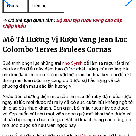
Giá sỉ
Liên hệ
=> Có thể bạn quan tâm:
Bộ sưu tập
rượu vang cao cấp
nhập khẩu
Mô Tả Hương Vị Rượu Vang Jean Luc
Colombo Terres Brulees Cornas
Quá trình chọn lựa những trái
nho Syrah
để làm ra rượu rất tỉ mỉ,
cầu kỳ nên điều này đảm bảo được chất lượng của những trái
nho khi đã ủ lên men. Cộng với thời gian lão hóa kéo dài đến 21
tháng nên loại rượu này càng có được sự hảo hạng về cả
phương diện màu sắc lẫn hương vị.
Nhắc đến phương diện màu sắc thì màu đỏ ruby đậm của rượu
ngay từ lúc mới được rót ra ly đã có sức cuốn hút không ngờ tới
thị giác của thực khách. Đơn giản, bởi màu rượu này có được
vẻ đẹp cuốn hút như một viên ngọc quý mới khai thác được và
chuẩn bị mang ra bán đấu giá. Bất cứ khách hàng nào cũng có
mơ ước được sở hữu viên ngọc này.
Còn về phương diện hương vị thì loại
rượu vang
này sở hữu sự