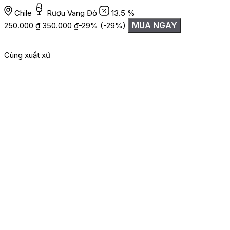
Chile
Rượu Vang Đỏ
13.5 %
MUA NGAY
250.000
₫
350.000
₫
-29%
(-29%)
Cùng xuất xứ
G