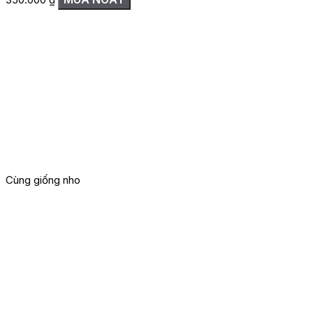
Cùng giống nho
G