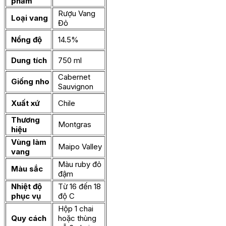
phẩm
Rượu Vang
Loại vang
Đỏ
Nồng độ
14.5%
Dung tích
750 ml
Cabernet
Giống nho
Sauvignon
Xuất xứ
Chile
Thương
Montgras
hiệu
Vùng làm
Maipo Valley
vang
Màu ruby đỏ
Màu sắc
đậm
Nhiệt độ
Từ 16 đến 18
phục vụ
độ C
Hộp 1 chai
Quy cách
hoặc thùng