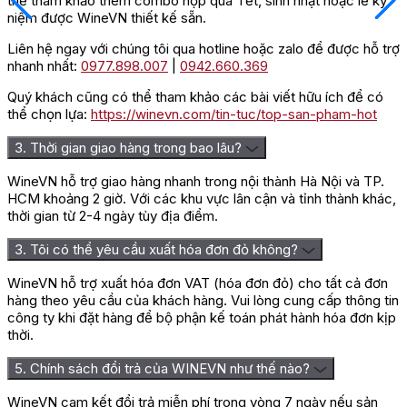
thể tham khảo thêm combo hộp quà Tết, sinh nhật hoặc lễ kỷ
Cabernet sauvignon”
niệm được WineVN thiết kế sẵn.
Bạn phải
đăng nhập
để gửi đánh giá.
Liên hệ ngay với chúng tôi qua hotline hoặc zalo để được hỗ trợ
nhanh nhất:
0977.898.007
|
0942.660.369
Quý khách cũng có thể tham khảo các bài viết hữu ích để có
thể chọn lựa:
https://winevn.com/tin-tuc/top-san-pham-hot
3. Thời gian giao hàng trong bao lâu?
WineVN hỗ trợ giao hàng nhanh trong nội thành Hà Nội và TP.
HCM khoảng 2 giờ. Với các khu vực lân cận và tỉnh thành khác,
thời gian từ 2-4 ngày tùy địa điểm.
3. Tôi có thể yêu cầu xuất hóa đơn đỏ không?
WineVN hỗ trợ xuất hóa đơn VAT (hóa đơn đỏ) cho tất cả đơn
hàng theo yêu cầu của khách hàng. Vui lòng cung cấp thông tin
công ty khi đặt hàng để bộ phận kế toán phát hành hóa đơn kịp
thời.
5. Chính sách đổi trả của WINEVN như thế nào?
WineVN cam kết đổi trả miễn phí trong vòng 7 ngày nếu sản