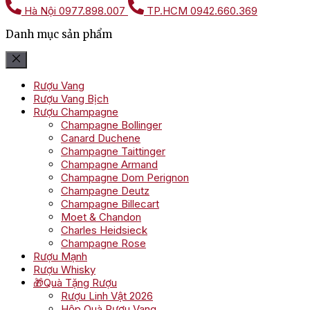
Hà Nội
0977.898.007
TP.HCM
0942.660.369
Danh mục sản phẩm
Rượu Vang
Rượu Vang Bịch
Rượu Champagne
Champagne Bollinger
Canard Duchene
Champagne Taittinger
Champagne Armand
Champagne Dom Perignon
Champagne Deutz
Champagne Billecart
Moet & Chandon
Charles Heidsieck
Champagne Rose
Rượu Mạnh
Rượu Whisky
🎁Quà Tặng Rượu
Rượu Linh Vật 2026
Hộp Quà Rượu Vang