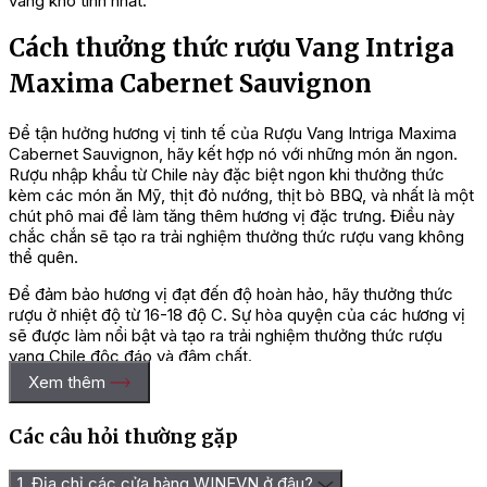
vang khó tính nhất.
Cách thưởng thức rượu Vang Intriga
Maxima Cabernet Sauvignon
Để tận hưởng hương vị tinh tế của Rượu Vang Intriga Maxima
Cabernet Sauvignon, hãy kết hợp nó với những món ăn ngon.
Rượu nhập khẩu từ Chile này đặc biệt ngon khi thưởng thức
kèm các món ăn Mỹ, thịt đỏ nướng, thịt bò BBQ, và nhất là một
chút phô mai để làm tăng thêm hương vị đặc trưng. Điều này
chắc chắn sẽ tạo ra trải nghiệm thưởng thức rượu vang không
thể quên.
Để đảm bảo hương vị đạt đến độ hoàn hảo, hãy thưởng thức
rượu ở nhiệt độ từ 16-18 độ C. Sự hòa quyện của các hương vị
sẽ được làm nổi bật và tạo ra trải nghiệm thưởng thức rượu
vang Chile độc đáo và đậm chất.
Xem thêm
Địa chỉ mua rượu Vang Intriga
Maxima Cabernet Sauvignon uy tín
Các câu hỏi thường gặp
1. Địa chỉ các cửa hàng WINEVN ở đâu?