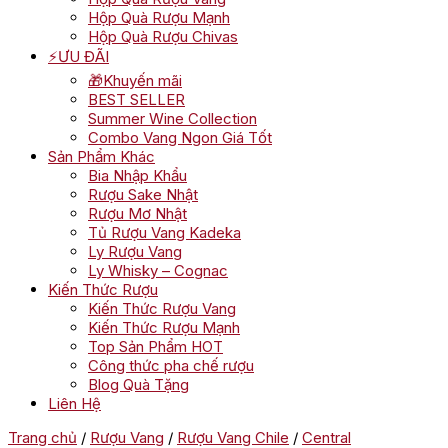
Hộp Quà Rượu Mạnh
Hộp Quà Rượu Chivas
⚡ƯU ĐÃI
🎁Khuyến mãi
BEST SELLER
Summer Wine Collection
Combo Vang Ngon Giá Tốt
Sản Phẩm Khác
Bia Nhập Khẩu
Rượu Sake Nhật
Rượu Mơ Nhật
Tủ Rượu Vang Kadeka
Ly Rượu Vang
Ly Whisky – Cognac
Kiến Thức Rượu
Kiến Thức Rượu Vang
Kiến Thức Rượu Mạnh
Top Sản Phẩm HOT
Công thức pha chế rượu
Blog Quà Tặng
Liên Hệ
Trang chủ
/
Rượu Vang
/
Rượu Vang Chile
/
Central