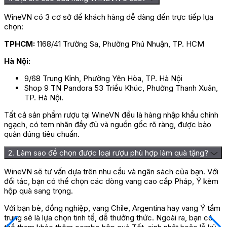
Nếu bạn đang tìm kiếm một địa chỉ đáng tin cậy để mua Rượu
Vang Intriga Maxima Cabernet Sauvignon chính hãng, hãy ghé
WineVN có 3 cơ sở để khách hàng dễ dàng đến trực tiếp lựa
thăm
Wine VN
– nơi được nhiều người dùng đánh giá cao. Wine
chọn:
VN là địa chỉ chuyên cung cấp các loại rượu vang nhập khẩu uy
tín từ các quốc gia nổi tiếng như Pháp, Ý, Úc, Tây Ban Nha và
TPHCM:
1168/41 Trường Sa, Phường Phú Nhuận, TP. HCM
đặc biệt là Chile.
Hà Nội:
Với mức giá phải chăng và chính sách hậu mãi hấp dẫn, Wine
VN cam kết mang đến cho bạn những trải nghiệm mua sắm
9/68 Trung Kính, Phường Yên Hòa, TP. Hà Nội
rượu vang tuyệt vời nhất. Hãy liên hệ ngay để được tư vấn và
Shop 9 TN Pandora 53 Triều Khúc, Phường Thanh Xuân,
đặt hàng, đảm bảo bạn sẽ nhận được sản phẩm chất lượng và
TP. Hà Nội.
dịch vụ tốt nhất.
Tất cả sản phẩm rượu tại WineVN đều là hàng nhập khẩu chính
Trải qua hành trình thưởng thức rượu Vang Intriga Maxima
ngạch, có tem nhãn đầy đủ và nguồn gốc rõ ràng, được bảo
Cabernet Sauvignon, chúng ta đã được đắm chìm trong một
quản đúng tiêu chuẩn.
thế giới hương vị sâu lắng và nhẹ nhàng. Sự hòa quyện của
hương thơm tinh tế, vị chát mượt mà, và đặc biệt là cái đặc
2. Làm sao để chọn được loại rượu phù hợp làm quà tặng?
trưng riêng biệt của giống nho Cabernet Sauvignon đã tạo ra
một trải nghiệm thưởng thức rượu vang đẳng cấp.
WineVN sẽ tư vấn dựa trên nhu cầu và ngân sách của bạn. Với
đối tác, bạn có thể chọn các dòng vang cao cấp Pháp, Ý kèm
Đánh giá
hộp quà sang trọng.
Chưa có đánh giá nào.
Với bạn bè, đồng nghiệp, vang Chile, Argentina hay vang Ý tầm
trung sẽ là lựa chọn tinh tế, dễ thưởng thức. Ngoài ra, bạn có
Hãy là người đầu tiên nhận xét “Rượu Vang Chile Intriga Maxima