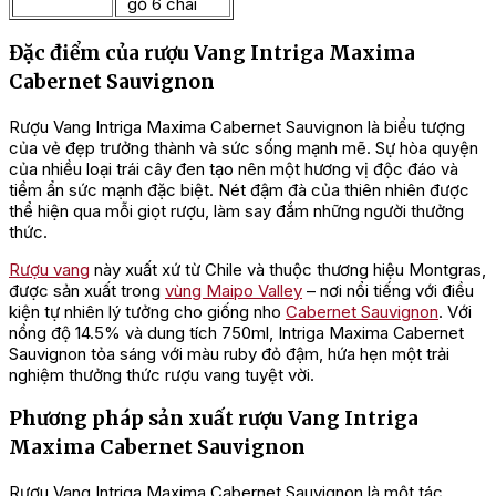
gỗ 6 chai
Đặc điểm của rượu Vang Intriga Maxima
Cabernet Sauvignon
Rượu Vang Intriga Maxima Cabernet Sauvignon là biểu tượng
của vẻ đẹp trưởng thành và sức sống mạnh mẽ. Sự hòa quyện
của nhiều loại trái cây đen tạo nên một hương vị độc đáo và
tiềm ẩn sức mạnh đặc biệt. Nét đậm đà của thiên nhiên được
thể hiện qua mỗi giọt rượu, làm say đắm những người thưởng
thức.
Rượu vang
này xuất xứ từ Chile và thuộc thương hiệu Montgras,
được sản xuất trong
vùng Maipo Valley
– nơi nổi tiếng với điều
kiện tự nhiên lý tưởng cho giống nho
Cabernet Sauvignon
. Với
nồng độ 14.5% và dung tích 750ml, Intriga Maxima Cabernet
Sauvignon tỏa sáng với màu ruby đỏ đậm, hứa hẹn một trải
nghiệm thưởng thức rượu vang tuyệt vời.
Phương pháp sản xuất rượu Vang Intriga
Maxima Cabernet Sauvignon
Rượu Vang Intriga Maxima Cabernet Sauvignon là một tác