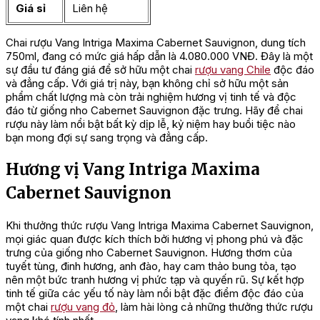
Giá sỉ
Liên hệ
Chai rượu Vang Intriga Maxima Cabernet Sauvignon, dung tích
750ml, đang có mức giá hấp dẫn là 4.080.000 VNĐ. Đây là một
sự đầu tư đáng giá để sở hữu một chai
rượu vang Chile
độc đáo
và đẳng cấp. Với giá trị này, bạn không chỉ sở hữu một sản
phẩm chất lượng mà còn trải nghiệm hương vị tinh tế và độc
đáo từ giống nho Cabernet Sauvignon đặc trưng. Hãy để chai
rượu này làm nổi bật bất kỳ dịp lễ, kỷ niệm hay buổi tiệc nào
bạn mong đợi sự sang trọng và đẳng cấp.
Hương vị Vang Intriga Maxima
Cabernet Sauvignon
Khi thưởng thức rượu Vang Intriga Maxima Cabernet Sauvignon,
mọi giác quan được kích thích bởi hương vị phong phú và đặc
trưng của giống nho Cabernet Sauvignon. Hương thơm của
tuyết tùng, đinh hương, anh đào, hay cam thảo bung tỏa, tạo
nên một bức tranh hương vị phức tạp và quyến rũ. Sự kết hợp
tinh tế giữa các yếu tố này làm nổi bật đặc điểm độc đáo của
một chai
rượu vang đỏ
, làm hài lòng cả những thưởng thức rượu