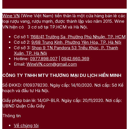
Wine VN
(Wine Việt Nam) tiền thân là một cửa hàng bán lẻ các
loại rượu vang, rượu mạnh, được thành lập vào năm 2015. Wine
VN hiện có 3 cơ sở tại TP.HCM và Hà Nội.
Cơ sở 1:
1168/41 Trường Sa, Phường Phú Nhuận, TP. HCM
Cơ sở 2:
9/68 Trung Kính, Phường Yên Hòa, TP. Hà Nội
Cơ sở 3:
Shop 9 TN Pandora 53 Triều Khúc, P. Thanh
Xuân, TP. Hà Nội
Hotline:
0977.898.007
|
0942.660.369
Email:
WineVN.com@gmail.com
CÔNG TY TNHH MTV THƯƠNG MẠI DU LỊCH HIỀN MINH
Số ĐKKD: 0109378230. Ngày cấp: 14/10/2020. Nơi cấp: Sở Kế
hoạch và đầu tư Hà Nội.
Giấy phép bán lẻ: 14/GP-BLR. Ngày cấp: 20/11/2020. Nơi cấp:
UBND Quận Cầu Giấy
Thông tin
Về chúng tôi