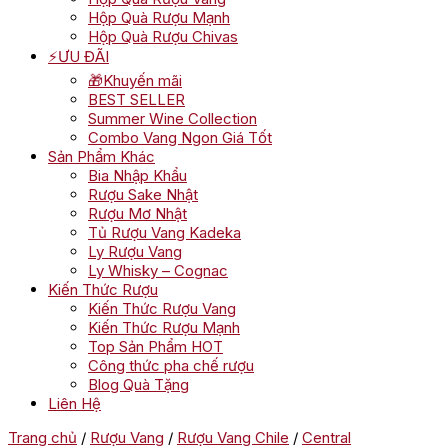
Hộp Quà Rượu Mạnh
Hộp Quà Rượu Chivas
⚡ƯU ĐÃI
🎁Khuyến mãi
BEST SELLER
Summer Wine Collection
Combo Vang Ngon Giá Tốt
Sản Phẩm Khác
Bia Nhập Khẩu
Rượu Sake Nhật
Rượu Mơ Nhật
Tủ Rượu Vang Kadeka
Ly Rượu Vang
Ly Whisky – Cognac
Kiến Thức Rượu
Kiến Thức Rượu Vang
Kiến Thức Rượu Mạnh
Top Sản Phẩm HOT
Công thức pha chế rượu
Blog Quà Tặng
Liên Hệ
Trang chủ
/
Rượu Vang
/
Rượu Vang Chile
/
Central