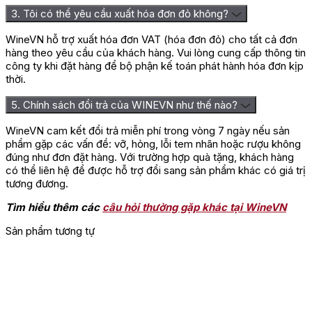
cách hơn. Những giọt rượu lăn qua đầu lưỡi mang lại
3. Tôi có thể yêu cầu xuất hóa đơn đỏ không?
cảm giác khoan khoái, tươi mát như làn gió mát của xứ
tuyết. Lượng tannin cao và sự kết hợp hài hòa của vị
WineVN hỗ trợ xuất hóa đơn VAT (hóa đơn đỏ) cho tất cả đơn
đắng và nồng độ cồn 12.5% tạo nên hậu vị kéo dài, ghi
hàng theo yêu cầu của khách hàng. Vui lòng cung cấp thông tin
điểm mạnh mẽ trong lòng những người yêu thưởng thức
công ty khi đặt hàng để bộ phận kế toán phát hành hóa đơn kịp
rượu vang
sang trọng.
thời.
5. Chính sách đổi trả của WINEVN như thế nào?
WineVN cam kết đổi trả miễn phí trong vòng 7 ngày nếu sản
phẩm gặp các vấn đề: vỡ, hỏng, lỗi tem nhãn hoặc rượu không
đúng như đơn đặt hàng. Với trường hợp quà tặng, khách hàng
có thể liên hệ để được hỗ trợ đổi sang sản phẩm khác có giá trị
tương đương.
Tìm hiểu thêm các
câu hỏi thường gặp khác tại WineVN
Sản phẩm tương tự