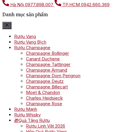
Hà Nội
0977.898.007
TP.HCM
0942.660.369
Danh mục sản phẩm
Rượu Vang
Rượu Vang Bịch
Rượu Champagne
Champagne Bollinger
Canard Duchene
Champagne Taittinger
Champagne Armand
Champagne Dom Perignon
Champagne Deutz
Champagne Billecart
Moet & Chandon
Charles Heidsieck
Champagne Rose
Rượu Mạnh
Rượu Whisky
🎁Quà Tặng Rượu
Rượu Linh Vật 2026
Hộp Quà Rượu Vang