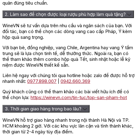
quản đúng tiêu chuẩn.
Với mức giá
226.000 VNĐ
, bạn có thể dễ dàng sở hữu
2. Làm sao để chọn được loại rượu phù hợp làm quà tặng?
chai rượu này mà không lo ngại về tài chính. Đồng thời,
chất lượng của rượu vang 1887 Cabernet Sauvignon
WineVN sẽ tư vấn dựa trên nhu cầu và ngân sách của bạn. Với
luôn được đảm bảo, mang lại trải nghiệm thưởng thức
đối tác, bạn có thể chọn các dòng vang cao cấp Pháp, Ý kèm
vang tuyệt vời. Với sự hấp dẫn của giá cả cùng với chất
hộp quà sang trọng.
lượng hoàn hảo, chai
rượu vang đỏ
này đã trở thành sự
Với bạn bè, đồng nghiệp, vang Chile, Argentina hay vang Ý tầm
lựa chọn ưa thích và được ưa chuộng trên thị trường,
trung sẽ là lựa chọn tinh tế, dễ thưởng thức. Ngoài ra, bạn có
đạt được sự tin dùng rộng rãi từ khắp nơi trên thế giới.
thể tham khảo thêm combo hộp quà Tết, sinh nhật hoặc lễ kỷ
niệm được WineVN thiết kế sẵn.
Hương vị đặc trưng của Vang 1887
Liên hệ ngay với chúng tôi qua hotline hoặc zalo để được hỗ trợ
Cabernet Sauvignon
nhanh nhất:
0977.898.007
|
0942.660.369
Quý khách cũng có thể tham khảo các bài viết hữu ích để có
Rượu Vang 1887 Cabernet Sauvignon này tỏa sáng với
thể chọn lựa:
https://winevn.com/tin-tuc/top-san-pham-hot
màu đỏ ruby đậm, đặc trưng của giống nho nổi tiếng
Cabernet Sauvignon. Chỉ cần nhẹ nhàng lắc đều ly
3. Thời gian giao hàng trong bao lâu?
rượu, hương thơm tràn ngập không gian, mời gọi với sự
quyến rũ khó cưỡng, khiến bạn không thể chần chừ
WineVN hỗ trợ giao hàng nhanh trong nội thành Hà Nội và TP.
muốn thưởng thức từng giọt rượu.
HCM khoảng 2 giờ. Với các khu vực lân cận và tỉnh thành khác,
thời gian từ 2-4 ngày tùy địa điểm.
Với vị tiêu đen tinh tế, rượu trở nên đậm đà và phong