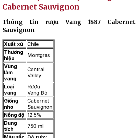
Cabernet Sauvignon
Thông tin rượu Vang 1887 Cabernet
Sauvignon
Xuất xứ
Chile
Thương
Montgras
hiệu
Vùng
Central
làm
Valley
vang
Loại
Rượu
vang
Vang Đỏ
Giống
Cabernet
nho
Sauvignon
Nồng độ
12,5%
Dung
750 ml
tích
Màu sắc
Đỏ ruby