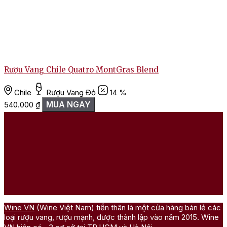
Rượu Vang Chile Quatro MontGras Blend
Chile
Rượu Vang Đỏ
14 %
MUA NGAY
540.000
₫
Wine VN
(Wine Việt Nam) tiền thân là một cửa hàng bán lẻ các
loại rượu vang, rượu mạnh, được thành lập vào năm 2015. Wine