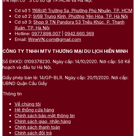
VN hiện có 3 cơ sở tại TP.HCM và Hà Nội.
Cơ sở 1:
1168/41 Trường Sa, Phường Phú Nhuận, TP. HCM
Cơ sở 2:
9/68 Trung Kính, Phường Yên Hòa, TP. Hà Nội
Cơ sở 3:
Shop 9 TN Pandora 53 Triều Khúc, P. Thanh
Xuân, TP. Hà Nội
Hotline:
0977.898.007
|
0942.660.369
Email:
WineVN.com@gmail.com
CÔNG TY TNHH MTV THƯƠNG MẠI DU LỊCH HIỀN MINH
Số ĐKKD: 0109378230. Ngày cấp: 14/10/2020. Nơi cấp: Sở Kế
hoạch và đầu tư Hà Nội.
Giấy phép bán lẻ: 14/GP-BLR. Ngày cấp: 20/11/2020. Nơi cấp:
UBND Quận Cầu Giấy
Thông tin
Về chúng tôi
Hệ thống cửa hàng
Chính sách bảo mật thông tin
Chính sách giao, nhận hàng
Chính sách thanh toán
Chính sách đổi trả