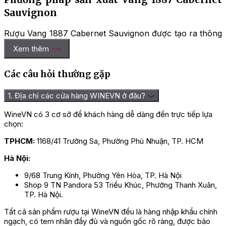
Sauvignon
Rượu Vang 1887 Cabernet Sauvignon được tạo ra thông
qua một quy trình sản xuất khép kín, tuân thủ nghiêm
Xem thêm
ngặt theo tiêu chuẩn cao nhất của thương hiệu
Montgras
. Quá trình này đảm bảo tạo nên một chai
Các câu hỏi thường gặp
rượu thơm ngon, đậm chất đặc trưng Chile.
Tại thung lũng
Central Valley
, những trái nho Cabernet
1. Địa chỉ các cửa hàng WINEVN ở đâu?
Sauvignon sẽ được chăm sóc kỹ lưỡng, chờ đến ngày
thu hoạch để sau đó trải qua quá trình sàng lọc kỹ
WineVN có 3 cơ sở để khách hàng dễ dàng đến trực tiếp lựa
thuật, chỉ chọn lựa những trái nho tốt nhất. Sau bước
chọn:
lựa chọn, nho được rửa sạch và vắt nước, sau đó nước
TPHCM:
1168/41 Trường Sa, Phường Phú Nhuận, TP. HCM
nho được lên men ở nhiệt độ vừa phải trong những
thùng lớn. Trong quá trình lên men, vỏ nho được đảo
Hà Nội:
đều với nước, tạo nên màu sắc rượu đẹp và độc đáo.
Tiếp theo, rượu sẽ được ủ kỹ trong thùng gỗ sồi trước
9/68 Trung Kính, Phường Yên Hòa, TP. Hà Nội
khi được đóng chai và đưa ra thị trường.
Shop 9 TN Pandora 53 Triều Khúc, Phường Thanh Xuân,
TP. Hà Nội.
Giá rượu Vang 1887 Cabernet
Tất cả sản phẩm rượu tại WineVN đều là hàng nhập khẩu chính
Sauvignon
ngạch, có tem nhãn đầy đủ và nguồn gốc rõ ràng, được bảo