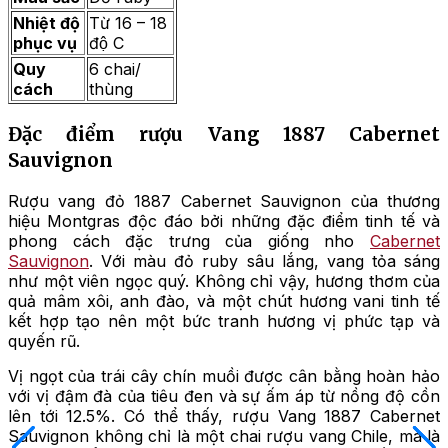
Nhiệt độ
Từ 16 – 18
phục vụ
độ C
Quy
6 chai/
cách
thùng
Đặc điểm rượu Vang 1887 Cabernet
Sauvignon
Rượu vang đỏ 1887 Cabernet Sauvignon của thương
hiệu Montgras độc đáo bởi những đặc điểm tinh tế và
phong cách đặc trưng của giống nho
Cabernet
Sauvignon
. Với màu đỏ ruby sâu lắng, vang tỏa sáng
như một viên ngọc quý. Không chỉ vậy, hương thơm của
quả mâm xôi, anh đào, và một chút hương vani tinh tế
kết hợp tạo nên một bức tranh hương vị phức tạp và
quyến rũ.
Vị ngọt của trái cây chín muồi được cân bằng hoàn hảo
với vị đậm đà của tiêu đen và sự ấm áp từ nồng độ cồn
lên tới 12.5%. Có thể thấy, rượu Vang 1887 Cabernet
Sauvignon không chỉ là một chai rượu vang Chile, mà là