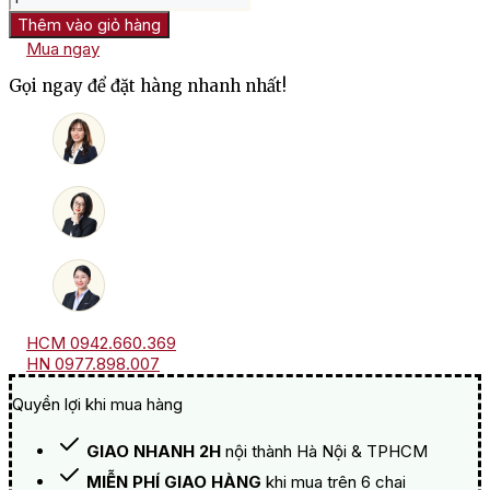
Vang
Thêm vào giỏ hàng
Chile
Mua ngay
1887
Cabernet
Gọi ngay để đặt hàng nhanh nhất!
Sauvignon
số
lượng
HCM 0942.660.369
HN 0977.898.007
Quyền lợi khi mua hàng
GIAO NHANH 2H
nội thành Hà Nội & TPHCM
MIỄN PHÍ GIAO HÀNG
khi mua trên 6 chai