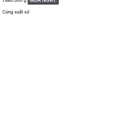
MUA NGAY
1.480.000
₫
Cùng xuất xứ