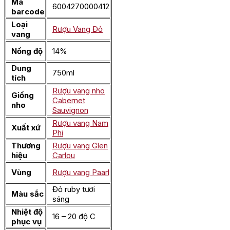
Mã
6004270000412
barcode
Loại
Rượu Vang Đỏ
vang
Nồng độ
14%
Dung
750ml
tích
Rượu vang nho
Giống
Cabernet
nho
Sauvignon
Rượu vang Nam
Xuất xứ
Phi
Thương
Rượu vang Glen
hiệu
Carlou
Vùng
Rượu vang Paarl
Đỏ ruby tươi
Màu sắc
sáng
Nhiệt độ
16 – 20 độ C
phục vụ