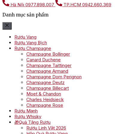
Hà Nội
0977.898.007
TP.HCM
0942.660.369
Danh mục sản phẩm
Rượu Vang
Rượu Vang Bịch
Rượu Champagne
Champagne Bollinger
Canard Duchene
Champagne Taittinger
Champagne Armand
Champagne Dom Perignon
Champagne Deutz
Champagne Billecart
Moet & Chandon
Charles Heidsieck
Champagne Rose
Rượu Mạnh
Rượu Whisky
🎁Quà Tặng Rượu
Rượu Linh Vật 2026
Hộp Quà Rượu Vang