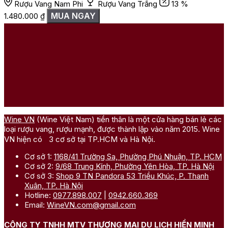
Rượu Vang Nam Phi
Rượu Vang Trắng
13 %
MUA NGAY
1.480.000
₫
Wine VN
(Wine Việt Nam) tiền thân là một cửa hàng bán lẻ các
loại rượu vang, rượu mạnh, được thành lập vào năm 2015. Wine
VN hiện có 3 cơ sở tại TP.HCM và Hà Nội.
Cơ sở 1:
1168/41 Trường Sa, Phường Phú Nhuận, TP. HCM
Cơ sở 2:
9/68 Trung Kính, Phường Yên Hòa, TP. Hà Nội
Cơ sở 3:
Shop 9 TN Pandora 53 Triều Khúc, P. Thanh
Xuân, TP. Hà Nội
Hotline:
0977.898.007
|
0942.660.369
Email:
WineVN.com@gmail.com
CÔNG TY TNHH MTV THƯƠNG MẠI DU LỊCH HIỀN MINH