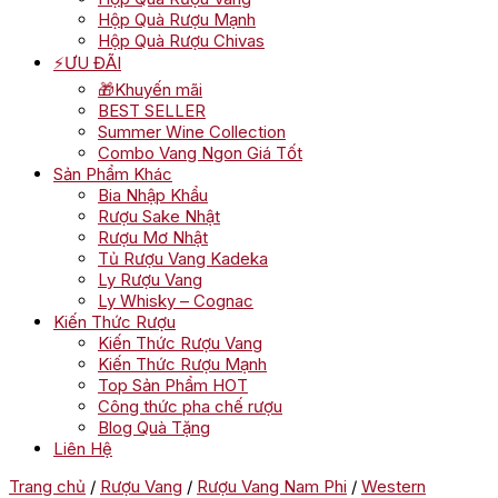
Hộp Quà Rượu Mạnh
Hộp Quà Rượu Chivas
⚡ƯU ĐÃI
🎁Khuyến mãi
BEST SELLER
Summer Wine Collection
Combo Vang Ngon Giá Tốt
Sản Phẩm Khác
Bia Nhập Khẩu
Rượu Sake Nhật
Rượu Mơ Nhật
Tủ Rượu Vang Kadeka
Ly Rượu Vang
Ly Whisky – Cognac
Kiến Thức Rượu
Kiến Thức Rượu Vang
Kiến Thức Rượu Mạnh
Top Sản Phẩm HOT
Công thức pha chế rượu
Blog Quà Tặng
Liên Hệ
Trang chủ
/
Rượu Vang
/
Rượu Vang Nam Phi
/
Western