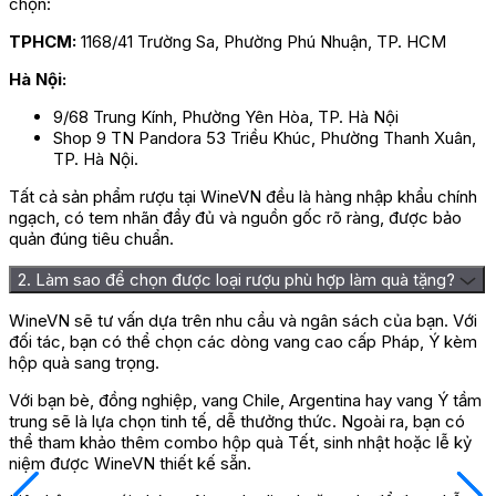
chọn:
TPHCM:
1168/41 Trường Sa, Phường Phú Nhuận, TP. HCM
Hà Nội:
9/68 Trung Kính, Phường Yên Hòa, TP. Hà Nội
Shop 9 TN Pandora 53 Triều Khúc, Phường Thanh Xuân,
TP. Hà Nội.
Tất cả sản phẩm rượu tại WineVN đều là hàng nhập khẩu chính
ngạch, có tem nhãn đầy đủ và nguồn gốc rõ ràng, được bảo
quản đúng tiêu chuẩn.
2. Làm sao để chọn được loại rượu phù hợp làm quà tặng?
WineVN sẽ tư vấn dựa trên nhu cầu và ngân sách của bạn. Với
đối tác, bạn có thể chọn các dòng vang cao cấp Pháp, Ý kèm
hộp quà sang trọng.
Với bạn bè, đồng nghiệp, vang Chile, Argentina hay vang Ý tầm
trung sẽ là lựa chọn tinh tế, dễ thưởng thức. Ngoài ra, bạn có
thể tham khảo thêm combo hộp quà Tết, sinh nhật hoặc lễ kỷ
niệm được WineVN thiết kế sẵn.