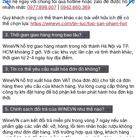
Liên hệ ngay với chúng tôi qua hotline hoặc zalo để được hỗ trợ
nhanh nhất:
0977.898.007
|
0942.660.369
Quý khách cũng có thể tham khảo các bài viết hữu ích để có
thể chọn lựa:
https://winevn.com/tin-tuc/top-san-pham-hot
3. Thời gian giao hàng trong bao lâu?
WineVN hỗ trợ giao hàng nhanh trong nội thành Hà Nội và TP.
HCM khoảng 2 giờ. Với các khu vực lân cận và tỉnh thành khác,
thời gian từ 2-4 ngày tùy địa điểm.
3. Tôi có thể yêu cầu xuất hóa đơn đỏ không?
WineVN hỗ trợ xuất hóa đơn VAT (hóa đơn đỏ) cho tất cả đơn
hàng theo yêu cầu của khách hàng. Vui lòng cung cấp thông tin
công ty khi đặt hàng để bộ phận kế toán phát hành hóa đơn kịp
thời.
5. Chính sách đổi trả của WINEVN như thế nào?
WineVN cam kết đổi trả miễn phí trong vòng 7 ngày nếu sản
phẩm gặp các vấn đề: vỡ, hỏng, lỗi tem nhãn hoặc rượu không
đúng như đơn đặt hàng. Với trường hợp quà tặng, khách hàng