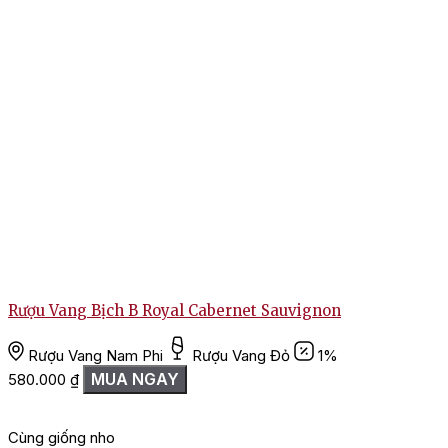
Rượu Vang Bịch B Royal Cabernet Sauvignon
Rượu Vang Nam Phi
Rượu Vang Đỏ
1%
MUA NGAY
580.000
₫
1
Cùng giống nho