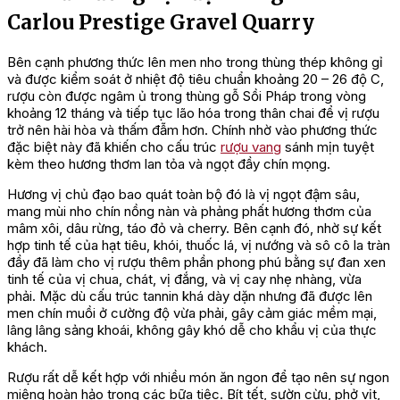
Carlou Prestige Gravel Quarry
Bên cạnh phương thức lên men nho trong thùng thép không gỉ
và được kiểm soát ở nhiệt độ tiêu chuẩn khoảng 20 – 26 độ C,
rượu còn được ngâm ủ trong thùng gỗ Sồi Pháp trong vòng
khoảng 12 tháng và tiếp tục lão hóa trong thân chai để vị rượu
trở nên hài hòa và thấm đẫm hơn. Chính nhờ vào phương thức
đặc biệt này đã khiến cho cấu trúc
rượu vang
sánh mịn tuyệt
kèm theo hương thơm lan tỏa và ngọt đầy chín mọng.
Hương vị chủ đạo bao quát toàn bộ đó là vị ngọt đậm sâu,
mang mùi nho chín nồng nàn và phảng phất hương thơm của
mâm xôi, dâu rừng, táo đỏ và cherry. Bên cạnh đó, nhờ sự kết
hợp tinh tế của hạt tiêu, khói, thuốc lá, vị nướng và sô cô la tràn
đầy đã làm cho vị rượu thêm phần phong phú bằng sự đan xen
tinh tế của vị chua, chát, vị đắng, và vị cay nhẹ nhàng, vừa
phải. Mặc dù cấu trúc tannin khá dày dặn nhưng đã được lên
men chín muồi ở cường độ vừa phải, gây cảm giác mềm mại,
lâng lâng sảng khoái, không gây khó dễ cho khẩu vị của thực
khách.
Rượu rất dễ kết hợp với nhiều món ăn ngon để tạo nên sự ngon
miệng hoàn hảo trong các bữa tiệc. Bít tết, sườn cừu, phở vịt,