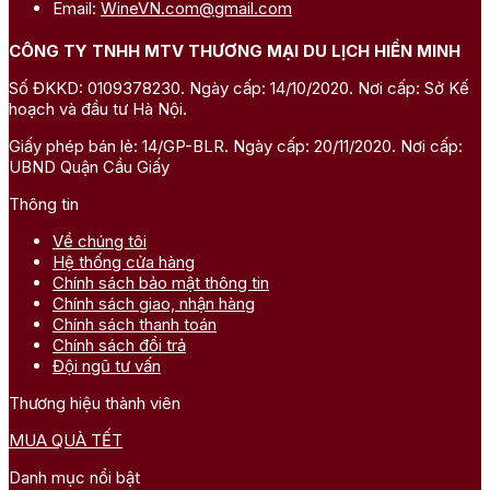
Email:
WineVN.com@gmail.com
CÔNG TY TNHH MTV THƯƠNG MẠI DU LỊCH HIỀN MINH
Số ĐKKD: 0109378230. Ngày cấp: 14/10/2020. Nơi cấp: Sở Kế
hoạch và đầu tư Hà Nội.
Giấy phép bán lẻ: 14/GP-BLR. Ngày cấp: 20/11/2020. Nơi cấp:
UBND Quận Cầu Giấy
Thông tin
Về chúng tôi
Hệ thống cửa hàng
Chính sách bảo mật thông tin
Chính sách giao, nhận hàng
Chính sách thanh toán
Chính sách đổi trả
Đội ngũ tư vấn
Thương hiệu thành viên
MUA QUÀ TẾT
Danh mục nổi bật