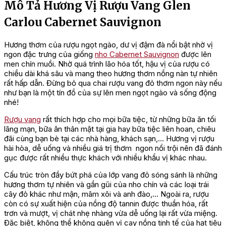
Mô Tả Hương Vị Rượu Vang Glen
Carlou Cabernet Sauvignon
Hương thơm của rượu ngọt ngào, dư vị đậm đà nổi bật nhờ vị
ngon đặc trưng của giống
nho Cabernet Sauvignon
được lên
men chín muồi. Nhờ quá trình lão hóa tốt, hậu vị của rượu có
chiều dài khá sâu và mang theo hương thơm nồng nàn tự nhiên
rất hấp dẫn. Đừng bỏ qua chai rượu vang đỏ thơm ngon này nếu
như bạn là một tín đồ của sự lên men ngọt ngào và sống động
nhé!
Rượu vang
rất thích hợp cho mọi bữa tiệc, từ những bữa ăn tối
lãng mạn, bữa ăn thân mật tại gia hay bữa tiệc liên hoan, chiêu
đãi cùng bạn bè tại các nhà hàng, khách sạn,… Hương vị rượu
hài hòa, dễ uống và nhiều giá trị thơm ngon nổi trội nên đã đánh
gục được rất nhiều thực khách với nhiều khẩu vị khác nhau.
Cấu trúc tròn đầy bứt phá của lớp vang đỏ sóng sánh là những
hương thơm tự nhiên và gần gũi của nho chín và các loại trái
cây đỏ khác như mận, mâm xôi và anh đào,… Ngoài ra, rượu
còn có sự xuất hiện của nồng độ tannin được thuần hóa, rất
trơn và mượt, vị chát nhẹ nhàng vừa dễ uống lại rất vừa miệng.
Đặc biệt, không thể không quên vị cay nồng tinh tế của hạt tiêu