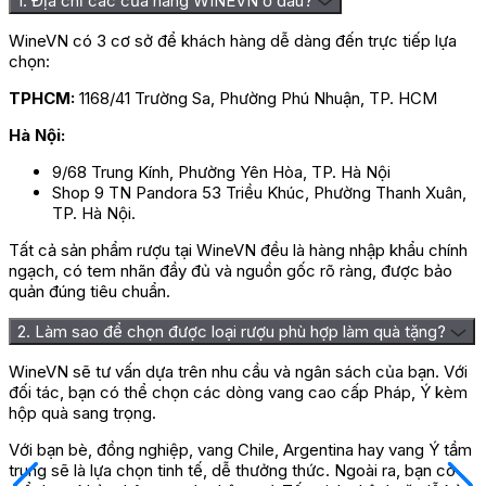
1. Địa chỉ các cửa hàng WINEVN ở đâu?
WineVN có 3 cơ sở để khách hàng dễ dàng đến trực tiếp lựa
chọn:
TPHCM:
1168/41 Trường Sa, Phường Phú Nhuận, TP. HCM
Hà Nội:
9/68 Trung Kính, Phường Yên Hòa, TP. Hà Nội
Shop 9 TN Pandora 53 Triều Khúc, Phường Thanh Xuân,
TP. Hà Nội.
Tất cả sản phẩm rượu tại WineVN đều là hàng nhập khẩu chính
ngạch, có tem nhãn đầy đủ và nguồn gốc rõ ràng, được bảo
quản đúng tiêu chuẩn.
2. Làm sao để chọn được loại rượu phù hợp làm quà tặng?
WineVN sẽ tư vấn dựa trên nhu cầu và ngân sách của bạn. Với
đối tác, bạn có thể chọn các dòng vang cao cấp Pháp, Ý kèm
hộp quà sang trọng.
Với bạn bè, đồng nghiệp, vang Chile, Argentina hay vang Ý tầm
trung sẽ là lựa chọn tinh tế, dễ thưởng thức. Ngoài ra, bạn có