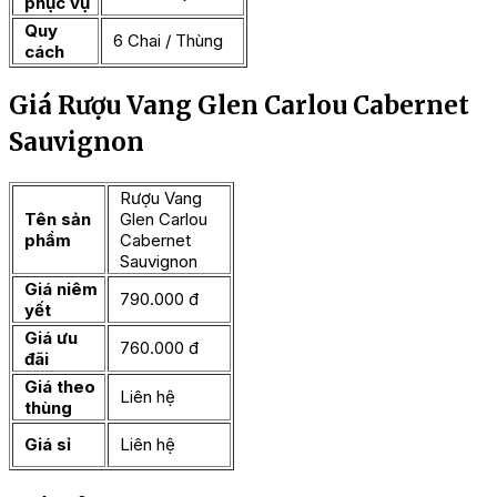
phục vụ
Quy
6 Chai / Thùng
cách
Giá Rượu Vang Glen Carlou Cabernet
Sauvignon
Rượu Vang
Tên sản
Glen Carlou
phẩm
Cabernet
Sauvignon
Giá niêm
790.000 đ
yết
Giá ưu
760.000 đ
đãi
Giá theo
Liên hệ
thùng
Giá sỉ
Liên hệ