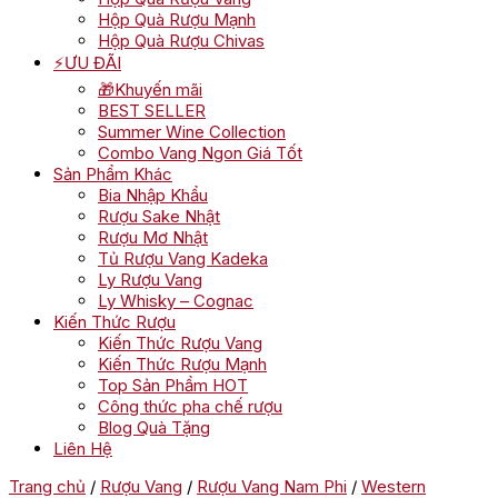
Hộp Quà Rượu Mạnh
Hộp Quà Rượu Chivas
⚡ƯU ĐÃI
🎁Khuyến mãi
BEST SELLER
Summer Wine Collection
Combo Vang Ngon Giá Tốt
Sản Phẩm Khác
Bia Nhập Khẩu
Rượu Sake Nhật
Rượu Mơ Nhật
Tủ Rượu Vang Kadeka
Ly Rượu Vang
Ly Whisky – Cognac
Kiến Thức Rượu
Kiến Thức Rượu Vang
Kiến Thức Rượu Mạnh
Top Sản Phẩm HOT
Công thức pha chế rượu
Blog Quà Tặng
Liên Hệ
Trang chủ
/
Rượu Vang
/
Rượu Vang Nam Phi
/
Western