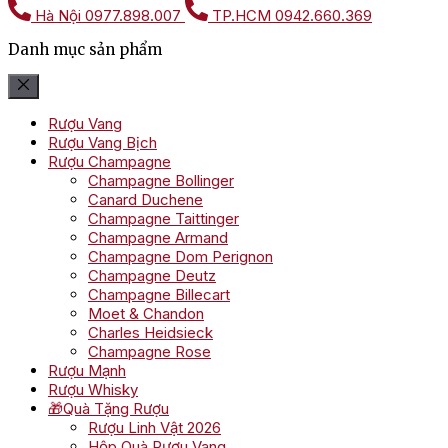
Hà Nội
0977.898.007
TP.HCM
0942.660.369
Danh mục sản phẩm
Rượu Vang
Rượu Vang Bịch
Rượu Champagne
Champagne Bollinger
Canard Duchene
Champagne Taittinger
Champagne Armand
Champagne Dom Perignon
Champagne Deutz
Champagne Billecart
Moet & Chandon
Charles Heidsieck
Champagne Rose
Rượu Mạnh
Rượu Whisky
🎁Quà Tặng Rượu
Rượu Linh Vật 2026
Hộp Quà Rượu Vang