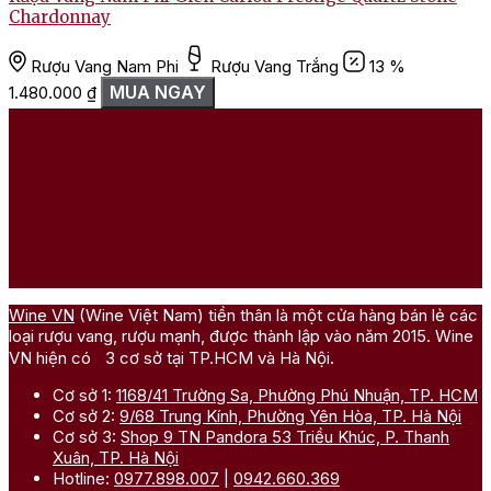
Chardonnay
Rượu Vang Nam Phi
Rượu Vang Trắng
13 %
MUA NGAY
1.480.000
₫
Wine VN
(Wine Việt Nam) tiền thân là một cửa hàng bán lẻ các
loại rượu vang, rượu mạnh, được thành lập vào năm 2015. Wine
VN hiện có 3 cơ sở tại TP.HCM và Hà Nội.
Cơ sở 1:
1168/41 Trường Sa, Phường Phú Nhuận, TP. HCM
Cơ sở 2:
9/68 Trung Kính, Phường Yên Hòa, TP. Hà Nội
Cơ sở 3:
Shop 9 TN Pandora 53 Triều Khúc, P. Thanh
Xuân, TP. Hà Nội
Hotline:
0977.898.007
|
0942.660.369