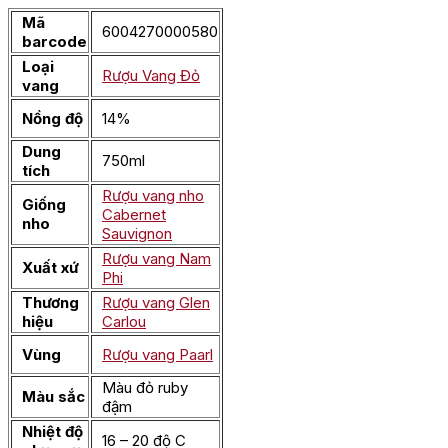
Mã
6004270000580
barcode
Loại
Rượu Vang Đỏ
vang
Nồng độ
14%
Dung
750ml
tích
Rượu vang nho
Giống
Cabernet
nho
Sauvignon
Rượu vang Nam
Xuất xứ
Phi
Thương
Rượu vang Glen
hiệu
Carlou
Vùng
Rượu vang Paarl
Màu đỏ ruby
Màu sắc
đậm
Nhiệt độ
16 – 20 độ C