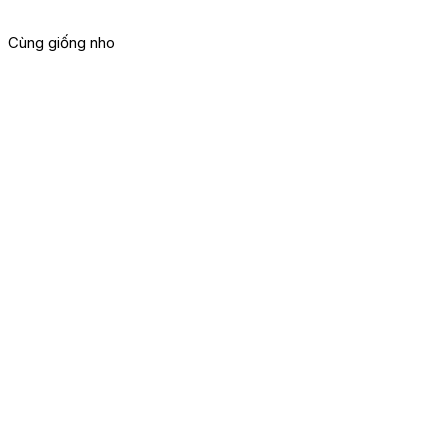
Cùng giống nho
G