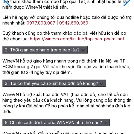
thể tham khảo thêm combo hộp quà Tết, sinh nhật hoặc lễ kỷ
niệm được WineVN thiết kế sẵn.
Liên hệ ngay với chúng tôi qua hotline hoặc zalo để được hỗ trợ
nhanh nhất:
0977.898.007
|
0942.660.369
Quý khách cũng có thể tham khảo các bài viết hữu ích để có
thể chọn lựa:
https://winevn.com/tin-tuc/top-san-pham-hot
3. Thời gian giao hàng trong bao lâu?
WineVN hỗ trợ giao hàng nhanh trong nội thành Hà Nội và TP.
HCM khoảng 2 giờ. Với các khu vực lân cận và tỉnh thành khác,
thời gian từ 2-4 ngày tùy địa điểm.
3. Tôi có thể yêu cầu xuất hóa đơn đỏ không?
WineVN hỗ trợ xuất hóa đơn VAT (hóa đơn đỏ) cho tất cả đơn
hàng theo yêu cầu của khách hàng. Vui lòng cung cấp thông tin
công ty khi đặt hàng để bộ phận kế toán phát hành hóa đơn kịp
thời.
5. Chính sách đổi trả của WINEVN như thế nào?
WineVN cam kết đổi trả miễn phí trong vòng 7 ngày nếu sản