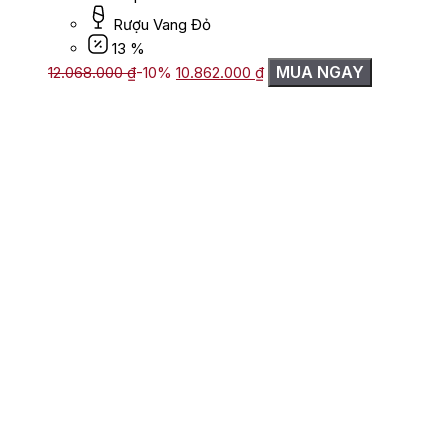
Rượu Vang Đỏ
13 %
Giá
Giá
MUA NGAY
12.068.000
₫
-10%
10.862.000
₫
gốc
hiện
là:
tại
12.068.000 ₫.
là:
10.862.000 ₫.