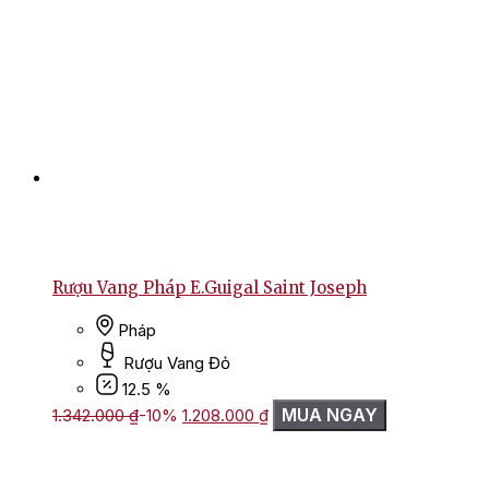
Rượu Vang Pháp E.Guigal Saint Joseph
Pháp
Rượu Vang Đỏ
12.5 %
Giá
Giá
MUA NGAY
1.342.000
₫
-10%
1.208.000
₫
gốc
hiện
là:
tại
1.342.000 ₫.
là: