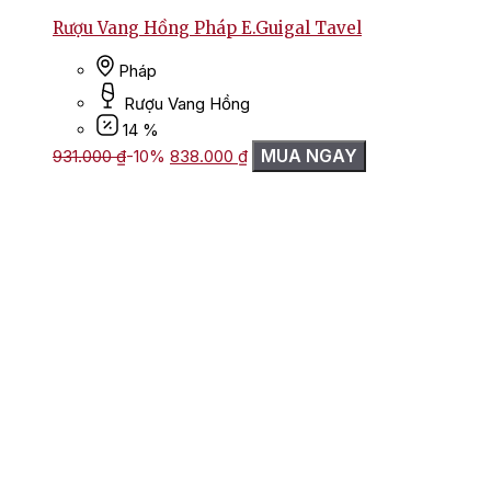
Rượu Vang Hồng Pháp E.Guigal Tavel
Pháp
Rượu Vang Hồng
14 %
Giá
Giá
MUA NGAY
931.000
₫
-10%
838.000
₫
gốc
hiện
là:
tại
931.000 ₫.
là:
838.000 ₫.