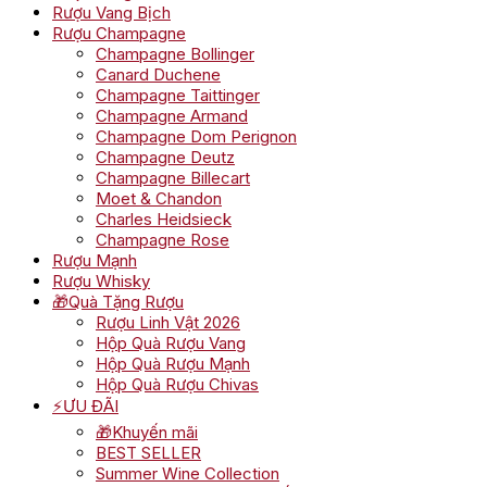
Rượu Vang Bịch
Rượu Champagne
Champagne Bollinger
Canard Duchene
Champagne Taittinger
Champagne Armand
Champagne Dom Perignon
Champagne Deutz
Champagne Billecart
Moet & Chandon
Charles Heidsieck
Champagne Rose
Rượu Mạnh
Rượu Whisky
🎁Quà Tặng Rượu
Rượu Linh Vật 2026
Hộp Quà Rượu Vang
Hộp Quà Rượu Mạnh
Hộp Quà Rượu Chivas
⚡ƯU ĐÃI
🎁Khuyến mãi
BEST SELLER
Summer Wine Collection