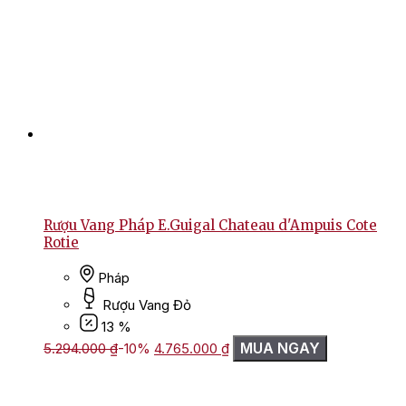
Rượu Vang Pháp E.Guigal Chateau d'Ampuis Cote
Rotie
Pháp
Rượu Vang Đỏ
13 %
Giá
Giá
MUA NGAY
5.294.000
₫
-10%
4.765.000
₫
gốc
hiện
là:
tại
5.294.000 ₫.
là: