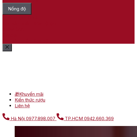
Nồng độ
Bỏ chọn tất cả
Lọc sản phẩm
Xóa bộ lọc
Show
(
23
)
Cancel
Lọc sản phẩm
Xóa bộ lọc
🎁Khuyến mãi
Kiến thức rượu
Liên hệ
Hà Nội
0977.898.007
TP.HCM
0942.660.369