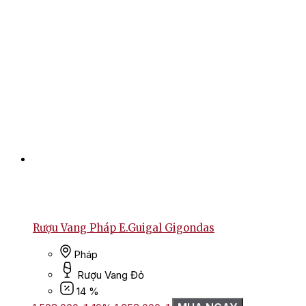
Rượu Vang Pháp E.Guigal Gigondas
Pháp
Rượu Vang Đỏ
14 %
Giá
Giá