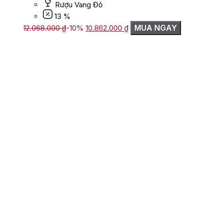
Rượu Vang Đỏ
13 %
Giá
Giá
MUA NGAY
12.068.000
₫
-10%
10.862.000
₫
gốc
hiện
là:
tại
12.068.000 ₫.
là:
10.862.000 ₫.