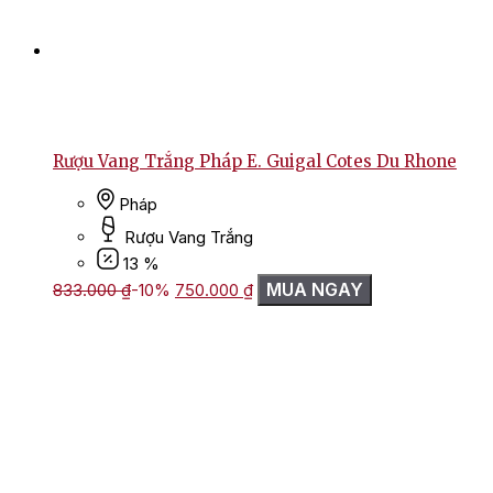
Rượu Vang Trắng Pháp E. Guigal Cotes Du Rhone
Pháp
Rượu Vang Trắng
13 %
Giá
Giá
MUA NGAY
833.000
₫
-10%
750.000
₫
gốc
hiện
là:
tại
833.000 ₫.
là:
750.000 ₫.