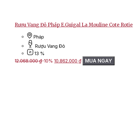
Rượu Vang Đỏ Pháp E.Guigal La Mouline Cote Rotie
Pháp
Rượu Vang Đỏ
13 %
Giá
Giá
MUA NGAY
12.068.000
₫
-10%
10.862.000
₫
gốc
hiện
là:
tại
12.068.000 ₫.
là:
10.862.000 ₫.