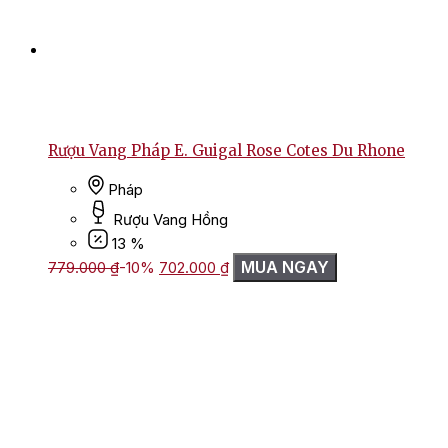
Rượu Vang Pháp E. Guigal Rose Cotes Du Rhone
Pháp
Rượu Vang Hồng
13 %
Giá
Giá
MUA NGAY
779.000
₫
-10%
702.000
₫
gốc
hiện
là:
tại
779.000 ₫.
là:
702.000 ₫.