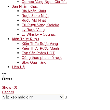
Combo Vang Ngon Giá Tốt
Sản Phẩm Khác
Bia Nhập Khẩu
Rượu Sake Nhật
Rượu Mơ Nhật
Tủ Rượu Vang Kadeka
Ly Rượu Vang
Ly Whisky – Cognac
Kiến Thức Rượu
Kiến Thức Rượu Vang
Kiến Thức Rượu Mạnh
Top Sản Phẩm HOT
Công thức pha chế rượu
Blog Quà Tặng
Liên Hệ
Filters
Show
(
0
)
Cancel