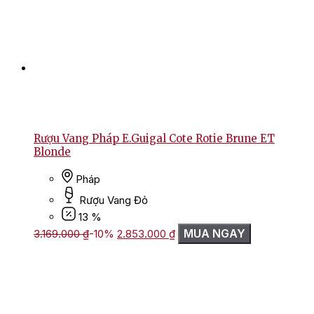
Rượu Vang Pháp E.Guigal Cote Rotie Brune ET
Blonde
Pháp
Rượu Vang Đỏ
13 %
Giá
Giá
MUA NGAY
3.169.000
₫
-10%
2.853.000
₫
gốc
hiện
là:
tại
3.169.000 ₫.
là:
2.853.000 ₫.