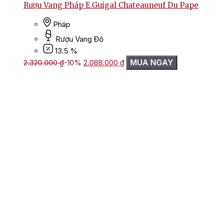
Rượu Vang Pháp E.Guigal Chateauneuf Du Pape
Pháp
Rượu Vang Đỏ
13.5 %
Giá
Giá
MUA NGAY
2.320.000
₫
-10%
2.088.000
₫
gốc
hiện
là:
tại
2.320.000 ₫.
là:
2.088.000 ₫.