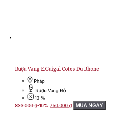
Rượu Vang E.Guigal Cotes Du Rhone
Pháp
Rượu Vang Đỏ
13 %
Giá
Giá
MUA NGAY
833.000
₫
-10%
750.000
₫
gốc
hiện
là:
tại
833.000 ₫.
là:
750.000 ₫.