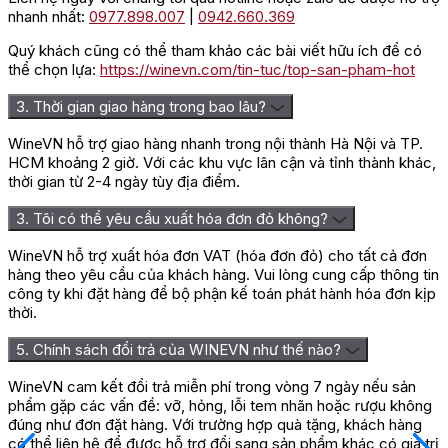
nhanh nhất:
0977.898.007
|
0942.660.369
Quý khách cũng có thể tham khảo các bài viết hữu ích để có
thể chọn lựa:
https://winevn.com/tin-tuc/top-san-pham-hot
3. Thời gian giao hàng trong bao lâu?
WineVN hỗ trợ giao hàng nhanh trong nội thành Hà Nội và TP.
HCM khoảng 2 giờ. Với các khu vực lân cận và tỉnh thành khác,
thời gian từ 2-4 ngày tùy địa điểm.
3. Tôi có thể yêu cầu xuất hóa đơn đỏ không?
WineVN hỗ trợ xuất hóa đơn VAT (hóa đơn đỏ) cho tất cả đơn
hàng theo yêu cầu của khách hàng. Vui lòng cung cấp thông tin
công ty khi đặt hàng để bộ phận kế toán phát hành hóa đơn kịp
thời.
5. Chính sách đổi trả của WINEVN như thế nào?
WineVN cam kết đổi trả miễn phí trong vòng 7 ngày nếu sản
phẩm gặp các vấn đề: vỡ, hỏng, lỗi tem nhãn hoặc rượu không
đúng như đơn đặt hàng. Với trường hợp quà tặng, khách hàng
có thể liên hệ để được hỗ trợ đổi sang sản phẩm khác có giá trị