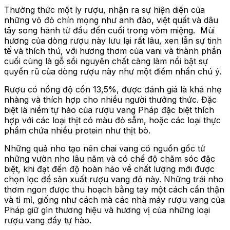
Thưởng thức một ly rượu, nhận ra sự hiện diện của
những vỏ đỏ chín mọng như anh đào, việt quất và dâu
tây song hành từ đầu đến cuối trong vòm miệng. Mùi
hương của dòng rượu này lưu lại rất lâu, xen lẫn sự tinh
tế và thích thú, với hương thơm của vani và thành phần
cuối cùng là gỗ sồi nguyên chất càng làm nổi bật sự
quyến rũ của dòng rượu này như một điểm nhấn chú ý.
Rượu có nồng độ cồn 13,5%, được đánh giá là khá nhẹ
nhàng và thích hợp cho nhiều người thưởng thức. Đặc
biệt là niềm tự hào của rượu vang Pháp đặc biệt thích
hợp với các loại thịt có màu đỏ sẫm, hoặc các loại thực
phẩm chứa nhiều protein như thịt bò.
Những quả nho tạo nên chai vang có nguồn gốc từ
những vườn nho lâu năm và có chế độ chăm sóc đặc
biệt, khi đạt đến độ hoàn hảo về chất lượng mới được
chọn lọc để sản xuất rượu vang đỏ này. Những trái nho
thơm ngon được thu hoạch bằng tay một cách cẩn thận
và tỉ mỉ, giống như cách mà các nhà máy rượu vang của
Pháp giữ gìn thương hiệu và hương vị của những loại
rượu vang đầy tự hào.