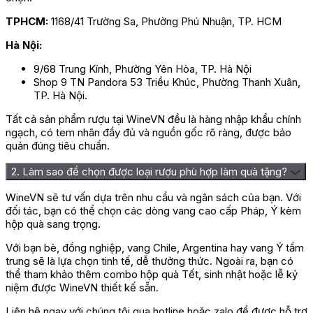
TPHCM:
1168/41 Trường Sa, Phường Phú Nhuận, TP. HCM
Hà Nội:
9/68 Trung Kính, Phường Yên Hòa, TP. Hà Nội
Shop 9 TN Pandora 53 Triều Khúc, Phường Thanh Xuân,
TP. Hà Nội.
Tất cả sản phẩm rượu tại WineVN đều là hàng nhập khẩu chính
ngạch, có tem nhãn đầy đủ và nguồn gốc rõ ràng, được bảo
quản đúng tiêu chuẩn.
2. Làm sao để chọn được loại rượu phù hợp làm quà tặng?
WineVN sẽ tư vấn dựa trên nhu cầu và ngân sách của bạn. Với
đối tác, bạn có thể chọn các dòng vang cao cấp Pháp, Ý kèm
hộp quà sang trọng.
Với bạn bè, đồng nghiệp, vang Chile, Argentina hay vang Ý tầm
trung sẽ là lựa chọn tinh tế, dễ thưởng thức. Ngoài ra, bạn có
thể tham khảo thêm combo hộp quà Tết, sinh nhật hoặc lễ kỷ
niệm được WineVN thiết kế sẵn.
Liên hệ ngay với chúng tôi qua hotline hoặc zalo để được hỗ trợ