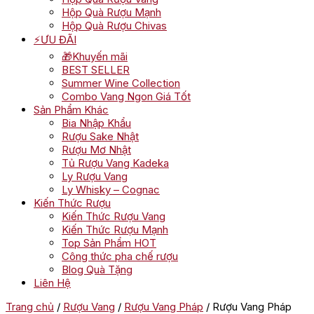
Hộp Quà Rượu Mạnh
Hộp Quà Rượu Chivas
⚡ƯU ĐÃI
🎁Khuyến mãi
BEST SELLER
Summer Wine Collection
Combo Vang Ngon Giá Tốt
Sản Phẩm Khác
Bia Nhập Khẩu
Rượu Sake Nhật
Rượu Mơ Nhật
Tủ Rượu Vang Kadeka
Ly Rượu Vang
Ly Whisky – Cognac
Kiến Thức Rượu
Kiến Thức Rượu Vang
Kiến Thức Rượu Mạnh
Top Sản Phẩm HOT
Công thức pha chế rượu
Blog Quà Tặng
Liên Hệ
Trang chủ
/
Rượu Vang
/
Rượu Vang Pháp
/ Rượu Vang Pháp