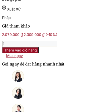
Xuất Xứ
Pháp
Giá tham khảo
2.079.000
₫
2.309.000
₫
(-10%)
Rượu
Vang
Thêm vào giỏ hàng
Pháp
Mua ngay
Domaine
Taupenot
Gọi ngay để đặt hàng nhanh nhất!
Merme
Auxey
Duresses
số
lượng