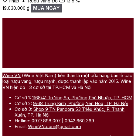
Pháp
Rượu Vang Đỏ
13.5 %
MUA NGAY
19.030.000
₫
Wine VN
(Wine Việt Nam) tiền thân là một cửa hàng bán lẻ các
loại rượu vang, rượu mạnh, được thành lập vào năm 2015. Wine
VN hiện có 3 cơ sở tại TP.HCM và Hà Nội.
Cơ sở 1:
1168/41 Trường Sa, Phường Phú Nhuận, TP. HCM
Cơ sở 2:
9/68 Trung Kính, Phường Yên Hòa, TP. Hà Nội
Cơ sở 3:
Shop 9 TN Pandora 53 Triều Khúc, P. Thanh
Xuân, TP. Hà Nội
Hotline:
0977.898.007
|
0942.660.369
Email:
WineVN.com@gmail.com