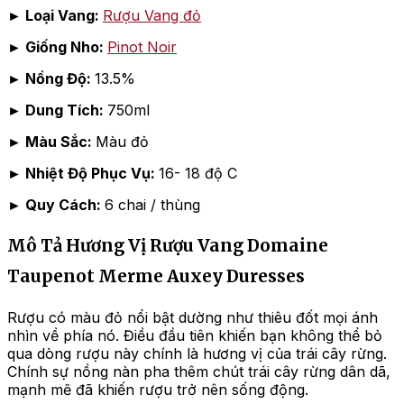
►
Loại Vang:
Rượu Vang đỏ
►
Giống Nho:
Pinot Noir
►
Nồng Độ:
13.5%
►
Dung Tích:
750ml
►
Màu Sắc:
Màu đỏ
►
Nhiệt Độ Phục Vụ:
16- 18 độ C
►
Quy Cách:
6 chai / thùng
Mô Tả Hương Vị Rượu Vang Domaine
Taupenot Merme Auxey Duresses
Rượu có màu đỏ nổi bật dường như thiêu đốt mọi ánh
nhìn về phía nó. Điều đầu tiên khiến bạn không thể bỏ
qua dòng rượu này chính là hương vị của trái cây rừng.
Chính sự nồng nàn pha thêm chút trái cây rừng dân dã,
mạnh mẽ đã khiến rượu trở nên sống động.