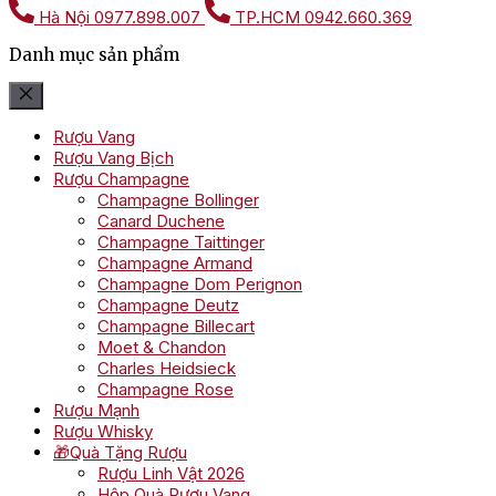
Hà Nội
0977.898.007
TP.HCM
0942.660.369
Danh mục sản phẩm
Rượu Vang
Rượu Vang Bịch
Rượu Champagne
Champagne Bollinger
Canard Duchene
Champagne Taittinger
Champagne Armand
Champagne Dom Perignon
Champagne Deutz
Champagne Billecart
Moet & Chandon
Charles Heidsieck
Champagne Rose
Rượu Mạnh
Rượu Whisky
🎁Quà Tặng Rượu
Rượu Linh Vật 2026
Hộp Quà Rượu Vang