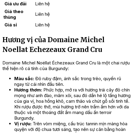
Giá ưu đãi
Liên hệ
Giá theo
Liên hệ
thùng
Giá sỉ
Liên hệ
Hương vị của Domaine Michel
Noellat Echezeaux Grand Cru
Domaine Michel Noëllat Échezeaux Grand Cru là một chai rượu
thể hiện rõ cá tính của Burgundy:
Màu sắc:
Đỏ ruby đậm, ánh sắc trong trẻo, quyến rũ
ngay từ cái nhìn đầu tiên.
Hương thơm:
Phức hợp, mở ra với hương trái cây đỏ chín
mọng như anh đào, mâm xôi, sau đó dần hé lộ tầng hương
của gia vị, hoa hồng khô, cam thảo và chút gỗ sồi tinh tế.
Khi rượu được thở, mùi hương trở nên trầm ấm hơn với da
thuộc và một thoáng đất ẩm mang dấu ấn terroir
Burgundy.
Vị rượu:
Trên vòm miệng, cấu trúc tannin mịn màng hòa
quyện với độ chua tươi sáng, tạo nên sự cân bằng hoàn