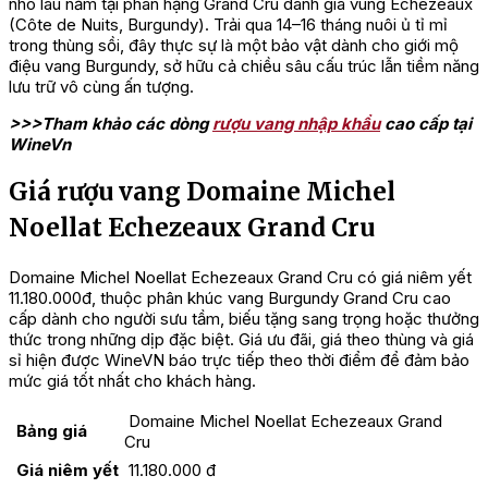
nho lâu năm tại phân hạng Grand Cru danh giá vùng Echezeaux
(Côte de Nuits, Burgundy). Trải qua 14–16 tháng nuôi ủ tỉ mỉ
trong thùng sồi, đây thực sự là một bảo vật dành cho giới mộ
điệu vang Burgundy, sở hữu cả chiều sâu cấu trúc lẫn tiềm năng
lưu trữ vô cùng ấn tượng.
>>>Tham khảo các dòng
rượu vang nhập khẩu
cao cấp tại
WineVn
Giá rượu vang Domaine Michel
Noellat Echezeaux Grand Cru
Domaine Michel Noellat Echezeaux Grand Cru có giá niêm yết
11.180.000đ, thuộc phân khúc vang Burgundy Grand Cru cao
cấp dành cho người sưu tầm, biếu tặng sang trọng hoặc thưởng
thức trong những dịp đặc biệt. Giá ưu đãi, giá theo thùng và giá
sỉ hiện được WineVN báo trực tiếp theo thời điểm để đảm bảo
mức giá tốt nhất cho khách hàng.
Domaine Michel Noellat Echezeaux Grand
Bảng giá
Cru
Giá niêm yết
11.180.000 đ