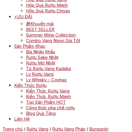
Hộp Quà Rượu Mạnh
Hộp Quà Rượu Chivas
⚡ƯU ĐÃI
🎁Khuyến mãi
BEST SELLER
Summer Wine Collection
Combo Vang Ngon Giá Tốt
Sản Phẩm Khác
Bia Nhập Khẩu
Rượu Sake Nhật
Rượu Mơ Nhật
Tủ Rượu Vang Kadeka
Ly Rượu Vang
Ly Whisky – Cognac
Kiến Thức Rượu
Kiến Thức Rượu Vang
Kiến Thức Rượu Mạnh
Top Sản Phẩm HOT
Công thức pha chế rượu
Blog Quà Tặng
Liên Hệ
Trang chủ
/
Rượu Vang
/
Rượu Vang Pháp
/
Burgundy