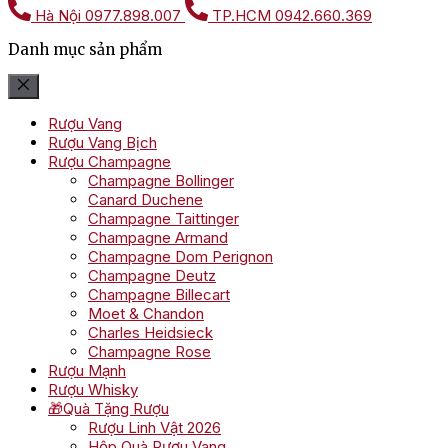
Hà Nội
0977.898.007
TP.HCM
0942.660.369
Danh mục sản phẩm
Rượu Vang
Rượu Vang Bịch
Rượu Champagne
Champagne Bollinger
Canard Duchene
Champagne Taittinger
Champagne Armand
Champagne Dom Perignon
Champagne Deutz
Champagne Billecart
Moet & Chandon
Charles Heidsieck
Champagne Rose
Rượu Mạnh
Rượu Whisky
🎁Quà Tặng Rượu
Rượu Linh Vật 2026
Hộp Quà Rượu Vang