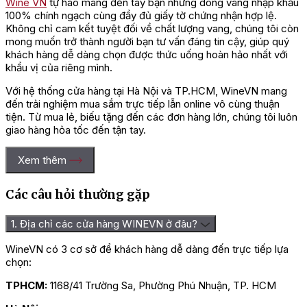
Wine VN
tự hào mang đến tay bạn những dòng vang nhập khẩu
100% chính ngạch cùng đầy đủ giấy tờ chứng nhận hợp lệ.
Không chỉ cam kết tuyệt đối về chất lượng vang, chúng tôi còn
mong muốn trở thành người bạn tư vấn đáng tin cậy, giúp quý
khách hàng dễ dàng chọn được thức uống hoàn hảo nhất với
khẩu vị của riêng mình.
Với hệ thống cửa hàng tại Hà Nội và TP.HCM, WineVN mang
đến trải nghiệm mua sắm trực tiếp lẫn online vô cùng thuận
tiện. Từ mua lẻ, biếu tặng đến các đơn hàng lớn, chúng tôi luôn
giao hàng hỏa tốc đến tận tay.
Xem thêm
Các câu hỏi thường gặp
1. Địa chỉ các cửa hàng WINEVN ở đâu?
WineVN có 3 cơ sở để khách hàng dễ dàng đến trực tiếp lựa
chọn:
TPHCM:
1168/41 Trường Sa, Phường Phú Nhuận, TP. HCM