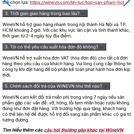
thể chọn lựa:
https://winevn.com/tin-tuc/top-san-pham-hot
3. Thời gian giao hàng trong bao lâu?
WineVN hỗ trợ giao hàng nhanh trong nội thành Hà Nội và TP.
HCM khoảng 2 giờ. Với các khu vực lân cận và tỉnh thành khác,
thời gian từ 2-4 ngày tùy địa điểm.
3. Tôi có thể yêu cầu xuất hóa đơn đỏ không?
WineVN hỗ trợ xuất hóa đơn VAT (hóa đơn đỏ) cho tất cả đơn
hàng theo yêu cầu của khách hàng. Vui lòng cung cấp thông tin
công ty khi đặt hàng để bộ phận kế toán phát hành hóa đơn kịp
thời.
5. Chính sách đổi trả của WINEVN như thế nào?
WineVN cam kết đổi trả miễn phí trong vòng 7 ngày nếu sản
phẩm gặp các vấn đề: vỡ, hỏng, lỗi tem nhãn hoặc rượu không
đúng như đơn đặt hàng. Với trường hợp quà tặng, khách hàng
có thể liên hệ để được hỗ trợ đổi sang sản phẩm khác có giá trị
tương đương.
Tìm hiểu thêm các
câu hỏi thường gặp khác tại WineVN