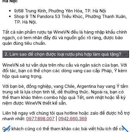
Hà Nội:
9/68 Trung Kính, Phường Yên Hòa, TP. Hà Nội
Shop 9 TN Pandora 53 Triều Khúc, Phường Thanh Xuân,
TP. Hà Nội.
Tất cả sản phẩm rượu tại WineVN đều là hàng nhập khẩu chính
ngạch, có tem nhãn đầy đủ và nguồn gốc rõ ràng, được bảo
quản đúng tiêu chuẩn.
2. Làm sao để chọn được loại rượu phù hợp làm quà tặng?
WineVN sẽ tư vấn dựa trên nhu cầu và ngân sách của bạn. Với
đối tác, bạn có thể chọn các dòng vang cao cấp Pháp, Ý kèm
hộp quà sang trọng.
Với bạn bè, đồng nghiệp, vang Chile, Argentina hay vang Ý tầm
trung sẽ là lựa chọn tinh tế, dễ thưởng thức. Ngoài ra, bạn có
thể tham khảo thêm combo hộp quà Tết, sinh nhật hoặc lễ kỷ
niệm được WineVN thiết kế sẵn.
Liên hệ ngay với chúng tôi qua hotline hoặc zalo để được hỗ trợ
nhanh nhất:
0977.898.007
|
0942.660.369
Quý khách cũng có thể tham khảo các bài viết hữu ích để có