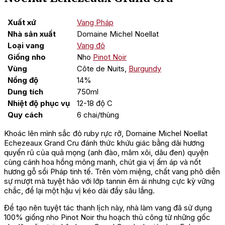
Xuất xứ
Vang Pháp
Nhà sản xuất
Domaine Michel Noellat
Loại vang
Vang đỏ
Giống nho
Nho
Pinot Noir
Vùng
Côte de Nuits,
Burgundy
Nồng độ
14%
Dung tích
750ml
Nhiệt độ phục vụ
12-18 độ C
Quy cách
6 chai/thùng
Khoác lên mình sắc đỏ ruby rực rỡ, Domaine Michel Noellat
Echezeaux Grand Cru đánh thức khứu giác bằng dải hương
quyến rũ của quả mọng (anh đào, mâm xôi, dâu đen) quyện
cùng cánh hoa hồng mỏng manh, chút gia vị ấm áp và nốt
hương gỗ sồi Pháp tinh tế. Trên vòm miệng, chất vang phô diễn
sự mượt mà tuyệt hảo với lớp tannin êm ái nhưng cực kỳ vững
chắc, để lại một hậu vị kéo dài đầy sâu lắng.
Để tạo nên tuyệt tác thanh lịch này, nhà làm vang đã sử dụng
100% giống nho Pinot Noir thu hoạch thủ công từ những gốc