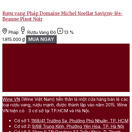
Rượu vang Pháp Domaine Michel Noellat Savigny-lès-
Beaune Pinot Noir
Pháp
Rượu Vang Đỏ
13 %
MUA NGAY
1.815.000
₫
Wine VN
(Wine Việt Nam) tiền thân là một cửa hàng bán lẻ các
loại rượu vang, rượu mạnh, được thành lập vào năm 2015. Wine
VN hiện có 3 cơ sở tại TP.HCM và Hà Nội.
Cơ sở 1:
1168/41 Trường Sa, Phường Phú Nhuận, TP. HCM
Cơ sở 2:
9/68 Trung Kính, Phường Yên Hòa, TP. Hà Nội
Cơ sở 3:
Shop 9 TN Pandora 53 Triều Khúc, P. Thanh