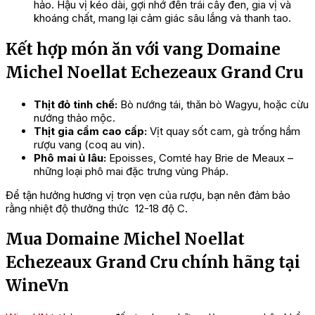
hảo. Hậu vị kéo dài, gợi nhớ đến trái cây đen, gia vị và
khoáng chất, mang lại cảm giác sâu lắng và thanh tao.
Kết hợp món ăn với vang Domaine
Michel Noellat Echezeaux Grand Cru
Thịt đỏ tinh chế:
Bò nướng tái, thăn bò Wagyu, hoặc cừu
nướng thảo mộc.
Thịt gia cầm cao cấp:
Vịt quay sốt cam, gà trống hầm
rượu vang (coq au vin).
Phô mai ủ lâu:
Epoisses, Comté hay Brie de Meaux –
những loại phô mai đặc trưng vùng Pháp.
Để tận hưởng hương vị trọn vẹn của rượu, bạn nên đảm bảo
rằng nhiệt độ thưởng thức 12-18 độ C.
Mua Domaine Michel Noellat
Echezeaux Grand Cru chính hãng tại
WineVn