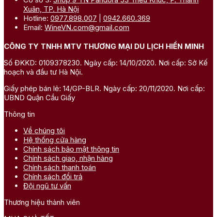
Xuân, TP. Hà Nội
Hotline:
0977.898.007
|
0942.660.369
Email:
WineVN.com@gmail.com
CÔNG TY TNHH MTV THƯƠNG MẠI DU LỊCH HIỀN MINH
Số ĐKKD: 0109378230. Ngày cấp: 14/10/2020. Nơi cấp: Sở Kế
hoạch và đầu tư Hà Nội.
Giấy phép bán lẻ: 14/GP-BLR. Ngày cấp: 20/11/2020. Nơi cấp:
UBND Quận Cầu Giấy
Thông tin
Về chúng tôi
Hệ thống cửa hàng
Chính sách bảo mật thông tin
Chính sách giao, nhận hàng
Chính sách thanh toán
Chính sách đổi trả
Đội ngũ tư vấn
Thương hiệu thành viên