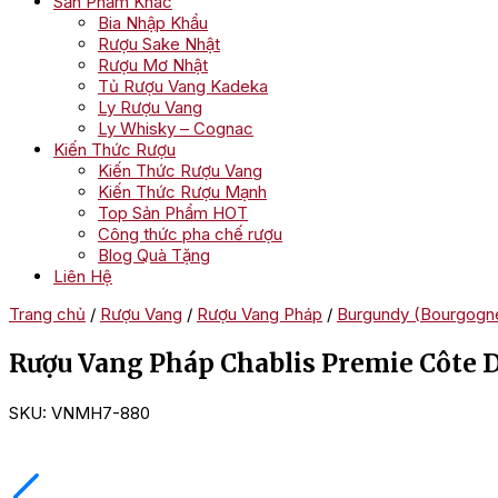
Sản Phẩm Khác
Bia Nhập Khẩu
Rượu Sake Nhật
Rượu Mơ Nhật
Tủ Rượu Vang Kadeka
Ly Rượu Vang
Ly Whisky – Cognac
Kiến Thức Rượu
Kiến Thức Rượu Vang
Kiến Thức Rượu Mạnh
Top Sản Phẩm HOT
Công thức pha chế rượu
Blog Quà Tặng
Liên Hệ
Trang chủ
/
Rượu Vang
/
Rượu Vang Pháp
/
Burgundy (Bourgogn
Rượu Vang Pháp Chablis Premie Côte 
SKU:
VNMH7-880