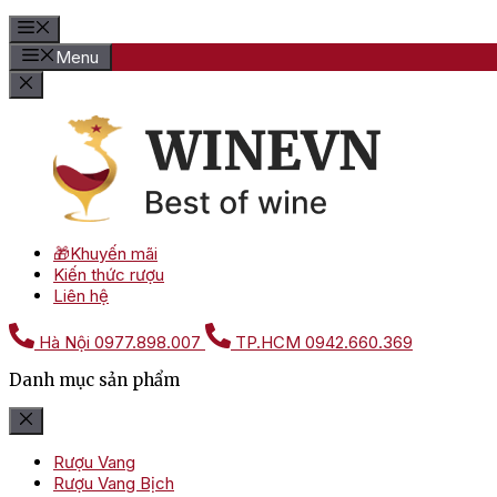
Menu
🎁Khuyến mãi
Kiến thức rượu
Liên hệ
Hà Nội
0977.898.007
TP.HCM
0942.660.369
Danh mục sản phẩm
Rượu Vang
Rượu Vang Bịch