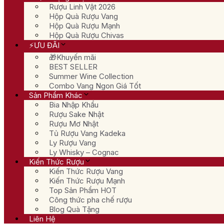
Rượu Linh Vật 2026
Hộp Quà Rượu Vang
Hộp Quà Rượu Mạnh
Hộp Quà Rượu Chivas
⚡ƯU ĐÃI
🎁Khuyến mãi
BEST SELLER
Summer Wine Collection
Combo Vang Ngon Giá Tốt
Sản Phẩm Khác
Bia Nhập Khẩu
Rượu Sake Nhật
Rượu Mơ Nhật
Tủ Rượu Vang Kadeka
Ly Rượu Vang
Ly Whisky – Cognac
Kiến Thức Rượu
Kiến Thức Rượu Vang
Kiến Thức Rượu Mạnh
Top Sản Phẩm HOT
Công thức pha chế rượu
Blog Quà Tặng
Liên Hệ