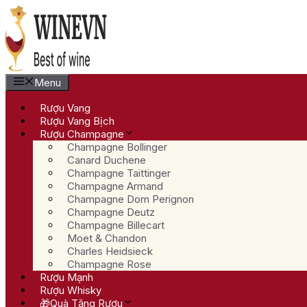
Chuyển
đến
nội
dung
Menu
Rượu Vang
Rượu Vang Bịch
Rượu Champagne
Champagne Bollinger
Canard Duchene
Champagne Taittinger
Champagne Armand
Champagne Dom Perignon
Champagne Deutz
Champagne Billecart
Moet & Chandon
Charles Heidsieck
Champagne Rose
Rượu Mạnh
Rượu Whisky
🎁Quà Tặng Rượu