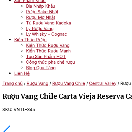
Sản Phẩm Khác
Bia Nhập Khẩu
Rượu Sake Nhật
Rượu Mơ Nhật
Tủ Rượu Vang Kadeka
Ly Rượu Vang
Ly Whisky – Cognac
Kiến Thức Rượu
Kiến Thức Rượu Vang
Kiến Thức Rượu Mạnh
Top Sản Phẩm HOT
Công thức pha chế rượu
Blog Quà Tặng
Liên Hệ
Trang chủ
/
Rượu Vang
/
Rượu Vang Chile
/
Central Valley
/ Rượu 
Rượu Vang Chile Carta Vieja Reserva 
SKU:
VNTL-345