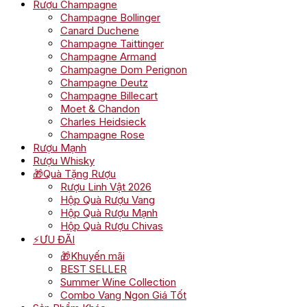
Rượu Champagne
Champagne Bollinger
Canard Duchene
Champagne Taittinger
Champagne Armand
Champagne Dom Perignon
Champagne Deutz
Champagne Billecart
Moet & Chandon
Charles Heidsieck
Champagne Rose
Rượu Mạnh
Rượu Whisky
🎁Quà Tặng Rượu
Rượu Linh Vật 2026
Hộp Quà Rượu Vang
Hộp Quà Rượu Mạnh
Hộp Quà Rượu Chivas
⚡ƯU ĐÃI
🎁Khuyến mãi
BEST SELLER
Summer Wine Collection
Combo Vang Ngon Giá Tốt