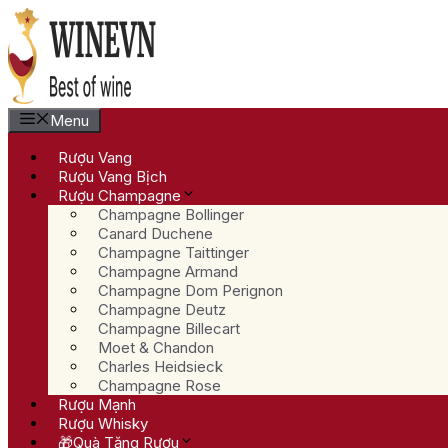
Chuyển
đến
nội
dung
Menu
Rượu Vang
Rượu Vang Bịch
Rượu Champagne
Champagne Bollinger
Canard Duchene
Champagne Taittinger
Champagne Armand
Champagne Dom Perignon
Champagne Deutz
Champagne Billecart
Moet & Chandon
Charles Heidsieck
Champagne Rose
Rượu Mạnh
Rượu Whisky
🎁Quà Tặng Rượu