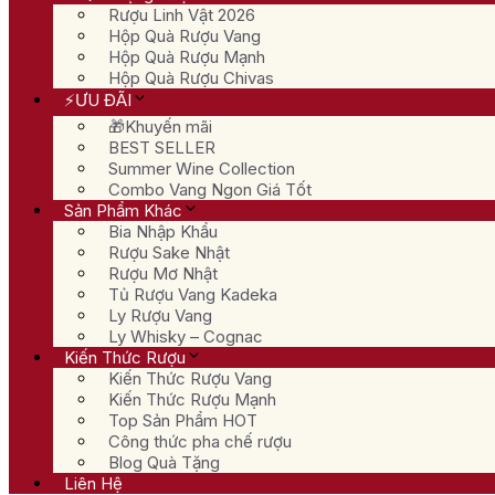
Rượu Linh Vật 2026
Hộp Quà Rượu Vang
Hộp Quà Rượu Mạnh
Hộp Quà Rượu Chivas
⚡ƯU ĐÃI
🎁Khuyến mãi
BEST SELLER
Summer Wine Collection
Combo Vang Ngon Giá Tốt
Sản Phẩm Khác
Bia Nhập Khẩu
Rượu Sake Nhật
Rượu Mơ Nhật
Tủ Rượu Vang Kadeka
Ly Rượu Vang
Ly Whisky – Cognac
Kiến Thức Rượu
Kiến Thức Rượu Vang
Kiến Thức Rượu Mạnh
Top Sản Phẩm HOT
Công thức pha chế rượu
Blog Quà Tặng
Liên Hệ