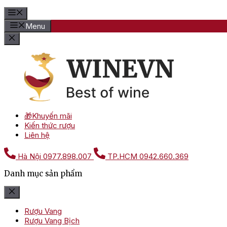
Menu
🎁Khuyến mãi
Kiến thức rượu
Liên hệ
Hà Nội
0977.898.007
TP.HCM
0942.660.369
Danh mục sản phẩm
Rượu Vang
Rượu Vang Bịch