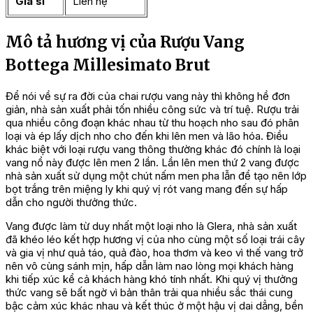
Giá sỉ
Liên hệ
Mô tả hương vị của Rượu Vang
Bottega Millesimato Brut
Để nói về sự ra đời của chai rượu vang này thì không hề đơn
giản, nhà sản xuất phải tốn nhiều công sức và trí tuệ. Rượu trải
qua nhiều công đoạn khác nhau từ thu hoạch nho sau đó phân
loại và ép lấy dịch nho cho đến khi lên men và lão hóa. Điều
khác biệt với loại rượu vang thông thường khác đó chính là loại
vang nổ này được lên men 2 lần. Lần lên men thứ 2 vang được
nhà sản xuất sử dụng một chút nấm men pha lẫn để tạo nên lớp
bọt trắng trên miệng ly khi quý vị rót vang mang đến sự hấp
dẫn cho người thưởng thức.
Vang được làm từ duy nhất một loại nho là Glera, nhà sản xuất
đã khéo léo kết hợp hương vị của nho cùng một số loại trái cây
và gia vị như quả táo, quả đào, hoa thơm và keo vì thế vang trở
nên vô cùng sánh mịn, hấp dẫn làm nao lòng mọi khách hàng
khi tiếp xúc kể cả khách hàng khó tính nhất. Khi quý vị thưởng
thức vang sẽ bất ngờ vì bản thân trải qua nhiều sắc thái cung
bậc cảm xúc khác nhau và kết thúc ở một hậu vị dai dẳng, bền