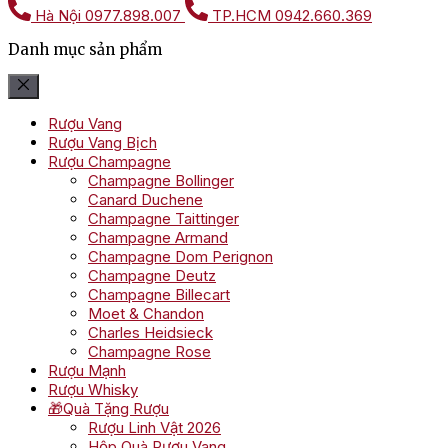
Hà Nội
0977.898.007
TP.HCM
0942.660.369
Danh mục sản phẩm
Rượu Vang
Rượu Vang Bịch
Rượu Champagne
Champagne Bollinger
Canard Duchene
Champagne Taittinger
Champagne Armand
Champagne Dom Perignon
Champagne Deutz
Champagne Billecart
Moet & Chandon
Charles Heidsieck
Champagne Rose
Rượu Mạnh
Rượu Whisky
🎁Quà Tặng Rượu
Rượu Linh Vật 2026
Hộp Quà Rượu Vang