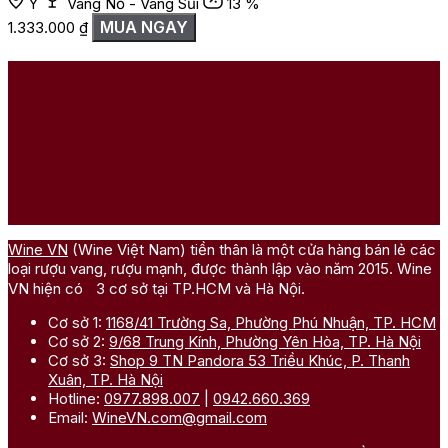
Ý
Vang Nổ - Vang Sủi
13 %
MUA NGAY
1.333.000
₫
Wine VN
(Wine Việt Nam) tiền thân là một cửa hàng bán lẻ các
loại rượu vang, rượu mạnh, được thành lập vào năm 2015. Wine
VN hiện có 3 cơ sở tại TP.HCM và Hà Nội.
Cơ sở 1:
1168/41 Trường Sa, Phường Phú Nhuận, TP. HCM
Cơ sở 2:
9/68 Trung Kính, Phường Yên Hòa, TP. Hà Nội
Cơ sở 3:
Shop 9 TN Pandora 53 Triều Khúc, P. Thanh
Xuân, TP. Hà Nội
Hotline:
0977.898.007
|
0942.660.369
Email:
WineVN.com@gmail.com