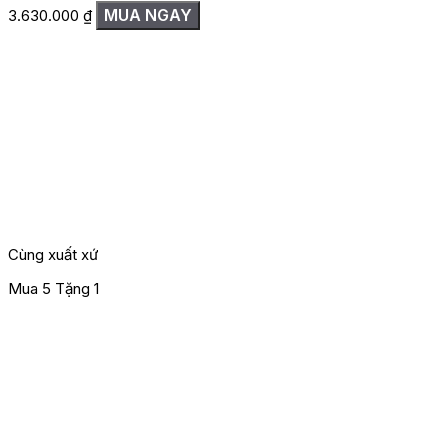
MUA NGAY
3.630.000
₫
Cùng xuất xứ
Mua 5 Tặng 1
M