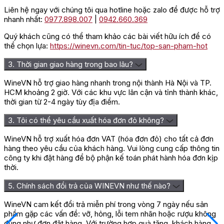
Liên hệ ngay với chúng tôi qua hotline hoặc zalo để được hỗ trợ
nhanh nhất:
0977.898.007
|
0942.660.369
Quý khách cũng có thể tham khảo các bài viết hữu ích để có
thể chọn lựa:
https://winevn.com/tin-tuc/top-san-pham-hot
3. Thời gian giao hàng trong bao lâu?
WineVN hỗ trợ giao hàng nhanh trong nội thành Hà Nội và TP.
HCM khoảng 2 giờ. Với các khu vực lân cận và tỉnh thành khác,
thời gian từ 2-4 ngày tùy địa điểm.
3. Tôi có thể yêu cầu xuất hóa đơn đỏ không?
WineVN hỗ trợ xuất hóa đơn VAT (hóa đơn đỏ) cho tất cả đơn
hàng theo yêu cầu của khách hàng. Vui lòng cung cấp thông tin
công ty khi đặt hàng để bộ phận kế toán phát hành hóa đơn kịp
thời.
5. Chính sách đổi trả của WINEVN như thế nào?
WineVN cam kết đổi trả miễn phí trong vòng 7 ngày nếu sản
phẩm gặp các vấn đề: vỡ, hỏng, lỗi tem nhãn hoặc rượu không
đúng như đơn đặt hàng. Với trường hợp quà tặng, khách hàng