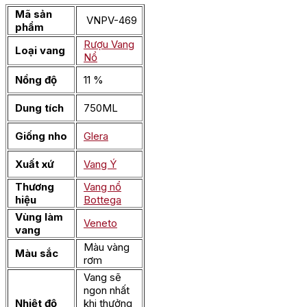
Mã sản
VNPV-469
phẩm
Rượu Vang
Loại vang
Nổ
Nồng độ
11 %
Dung tích
750ML
Giống nho
Glera
Xuất xứ
Vang Ý
Thương
Vang nổ
hiệu
Bottega
Vùng làm
Veneto
vang
Màu vàng
Màu sắc
rơm
Vang sẽ
ngon nhất
Nhiệt độ
khi thưởng