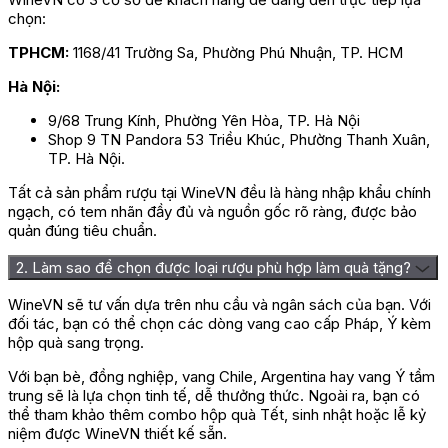
chọn:
TPHCM:
1168/41 Trường Sa, Phường Phú Nhuận, TP. HCM
Hà Nội:
9/68 Trung Kính, Phường Yên Hòa, TP. Hà Nội
Shop 9 TN Pandora 53 Triều Khúc, Phường Thanh Xuân,
TP. Hà Nội.
Tất cả sản phẩm rượu tại WineVN đều là hàng nhập khẩu chính
ngạch, có tem nhãn đầy đủ và nguồn gốc rõ ràng, được bảo
quản đúng tiêu chuẩn.
2. Làm sao để chọn được loại rượu phù hợp làm quà tặng?
WineVN sẽ tư vấn dựa trên nhu cầu và ngân sách của bạn. Với
đối tác, bạn có thể chọn các dòng vang cao cấp Pháp, Ý kèm
hộp quà sang trọng.
Với bạn bè, đồng nghiệp, vang Chile, Argentina hay vang Ý tầm
trung sẽ là lựa chọn tinh tế, dễ thưởng thức. Ngoài ra, bạn có
thể tham khảo thêm combo hộp quà Tết, sinh nhật hoặc lễ kỷ
niệm được WineVN thiết kế sẵn.