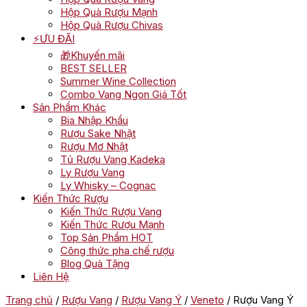
Hộp Quà Rượu Mạnh
Hộp Quà Rượu Chivas
⚡ƯU ĐÃI
🎁Khuyến mãi
BEST SELLER
Summer Wine Collection
Combo Vang Ngon Giá Tốt
Sản Phẩm Khác
Bia Nhập Khẩu
Rượu Sake Nhật
Rượu Mơ Nhật
Tủ Rượu Vang Kadeka
Ly Rượu Vang
Ly Whisky – Cognac
Kiến Thức Rượu
Kiến Thức Rượu Vang
Kiến Thức Rượu Mạnh
Top Sản Phẩm HOT
Công thức pha chế rượu
Blog Quà Tặng
Liên Hệ
Trang chủ
/
Rượu Vang
/
Rượu Vang Ý
/
Veneto
/ Rượu Vang Ý