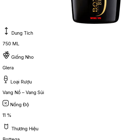
Dung Tích
750 ML
Giống Nho
Glera
Loại Rượu
Vang Nổ – Vang Sủi
Nồng Độ
11 %
Thương Hiệu
Bottega