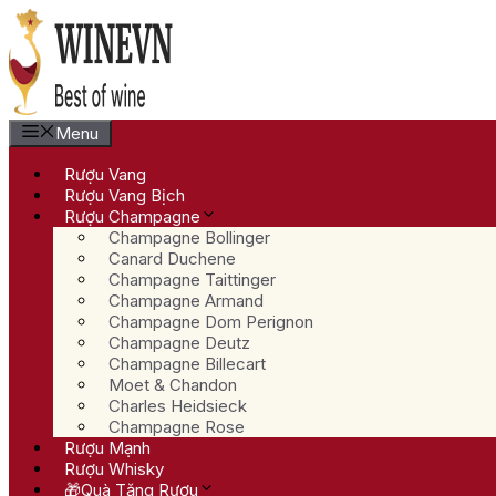
Chuyển
đến
nội
dung
Menu
Rượu Vang
Rượu Vang Bịch
Rượu Champagne
Champagne Bollinger
Canard Duchene
Champagne Taittinger
Champagne Armand
Champagne Dom Perignon
Champagne Deutz
Champagne Billecart
Moet & Chandon
Charles Heidsieck
Champagne Rose
Rượu Mạnh
Rượu Whisky
🎁Quà Tặng Rượu