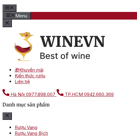
Menu
🎁Khuyến mãi
Kiến thức rượu
Liên hệ
Hà Nội
0977.898.007
TP.HCM
0942.660.369
Danh mục sản phẩm
Rượu Vang
Rượu Vang Bịch