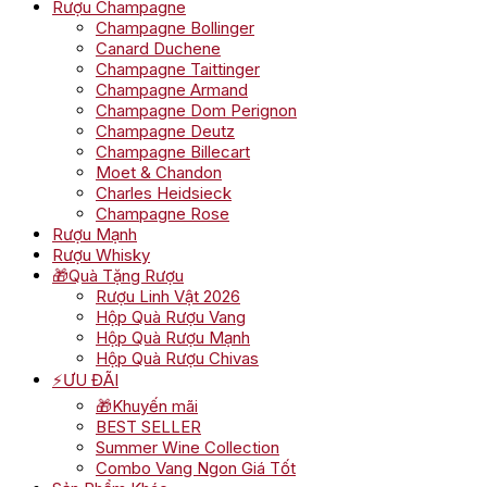
Rượu Champagne
Champagne Bollinger
Canard Duchene
Champagne Taittinger
Champagne Armand
Champagne Dom Perignon
Champagne Deutz
Champagne Billecart
Moet & Chandon
Charles Heidsieck
Champagne Rose
Rượu Mạnh
Rượu Whisky
🎁Quà Tặng Rượu
Rượu Linh Vật 2026
Hộp Quà Rượu Vang
Hộp Quà Rượu Mạnh
Hộp Quà Rượu Chivas
⚡ƯU ĐÃI
🎁Khuyến mãi
BEST SELLER
Summer Wine Collection
Combo Vang Ngon Giá Tốt