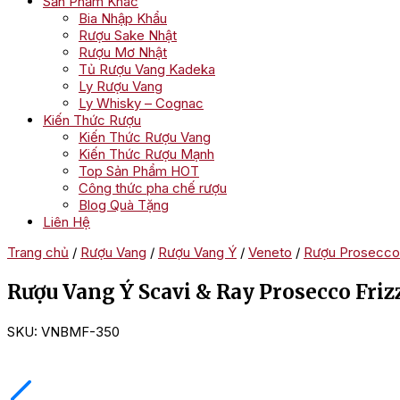
Sản Phẩm Khác
Bia Nhập Khẩu
Rượu Sake Nhật
Rượu Mơ Nhật
Tủ Rượu Vang Kadeka
Ly Rượu Vang
Ly Whisky – Cognac
Kiến Thức Rượu
Kiến Thức Rượu Vang
Kiến Thức Rượu Mạnh
Top Sản Phẩm HOT
Công thức pha chế rượu
Blog Quà Tặng
Liên Hệ
Trang chủ
/
Rượu Vang
/
Rượu Vang Ý
/
Veneto
/
Rượu Prosecco
Rượu Vang Ý Scavi & Ray Prosecco Friz
SKU:
VNBMF-350