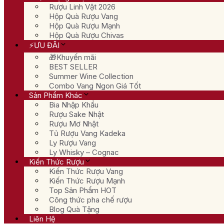
Rượu Linh Vật 2026
Hộp Quà Rượu Vang
Hộp Quà Rượu Mạnh
Hộp Quà Rượu Chivas
⚡ƯU ĐÃI
🎁Khuyến mãi
BEST SELLER
Summer Wine Collection
Combo Vang Ngon Giá Tốt
Sản Phẩm Khác
Bia Nhập Khẩu
Rượu Sake Nhật
Rượu Mơ Nhật
Tủ Rượu Vang Kadeka
Ly Rượu Vang
Ly Whisky – Cognac
Kiến Thức Rượu
Kiến Thức Rượu Vang
Kiến Thức Rượu Mạnh
Top Sản Phẩm HOT
Công thức pha chế rượu
Blog Quà Tặng
Liên Hệ