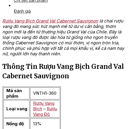
Chi tiết sản phẩm
Đánh giá
Rượu Vang Bịch Grand Val Cabernet Sauvignon
là chai rượu
vang đỏ mang sức hút mạnh mẽ từ dư vị cân bằng, thơm
ngon mới lạ đến từ thương hiệu Grand Val của Chile. Đây là
loại rượu vang đỏ được lão hóa từ giống nho ngon truyền
thống Cabernet Sauvignon có mùi thơm, vị ngon tròn trịa,
chinh phục và phù hợp với tất cả mọi khẩu vị, kể cả nam hay
nữ, người lớn hay thanh niên.
Thông Tin Rượu Vang Bịch Grand Val
Cabernet Sauvignon
Mã sản
VNTH1-360
phẩm
Rượu Vang
Loại vang
Bịch
–
Rượu
Vang Đỏ
Nồng độ
13%