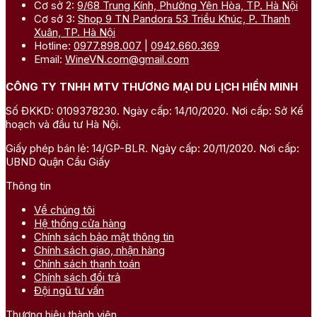
Cơ sở 2:
9/68 Trung Kính, Phường Yên Hòa, TP. Hà Nội
Cơ sở 3:
Shop 9 TN Pandora 53 Triều Khúc, P. Thanh
Xuân, TP. Hà Nội
Hotline:
0977.898.007
|
0942.660.369
Email:
WineVN.com@gmail.com
CÔNG TY TNHH MTV THƯƠNG MẠI DU LỊCH HIỀN MINH
Số ĐKKD: 0109378230. Ngày cấp: 14/10/2020. Nơi cấp: Sở Kế
hoạch và đầu tư Hà Nội.
Giấy phép bán lẻ: 14/GP-BLR. Ngày cấp: 20/11/2020. Nơi cấp:
UBND Quận Cầu Giấy
Thông tin
Về chúng tôi
Hệ thống cửa hàng
Chính sách bảo mật thông tin
Chính sách giao, nhận hàng
Chính sách thanh toán
Chính sách đổi trả
Đội ngũ tư vấn
Thương hiệu thành viên