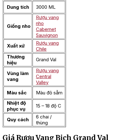
Dung tích
3000 ML
Rượu vang
nho
Giống nho
Cabernet
Sauvignon
Rượu vang
Xuất xứ
Chile
Thương
Grand Val
hiệu
Rượu vang
Vùng làm
Central
vang
Valley
Màu sắc
Màu đỏ sẫm
Nhiệt độ
15 – 18 độ C
phục vụ
6 chai /
Quy cách
thùng
Giá Rượu Vang Bịch Grand Val