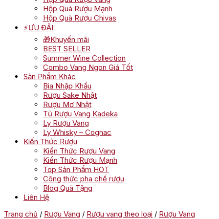
Hộp Quà Rượu Mạnh
Hộp Quà Rượu Chivas
⚡ƯU ĐÃI
🎁Khuyến mãi
BEST SELLER
Summer Wine Collection
Combo Vang Ngon Giá Tốt
Sản Phẩm Khác
Bia Nhập Khẩu
Rượu Sake Nhật
Rượu Mơ Nhật
Tủ Rượu Vang Kadeka
Ly Rượu Vang
Ly Whisky – Cognac
Kiến Thức Rượu
Kiến Thức Rượu Vang
Kiến Thức Rượu Mạnh
Top Sản Phẩm HOT
Công thức pha chế rượu
Blog Quà Tặng
Liên Hệ
Trang chủ
/
Rượu Vang
/
Rượu vang theo loại
/
Rượu Vang