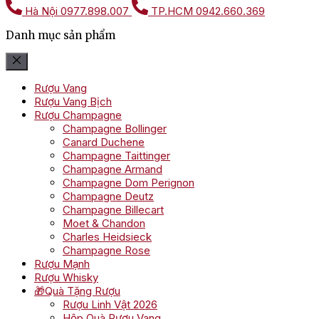
Hà Nội
0977.898.007
TP.HCM
0942.660.369
Danh mục sản phẩm
Rượu Vang
Rượu Vang Bịch
Rượu Champagne
Champagne Bollinger
Canard Duchene
Champagne Taittinger
Champagne Armand
Champagne Dom Perignon
Champagne Deutz
Champagne Billecart
Moet & Chandon
Charles Heidsieck
Champagne Rose
Rượu Mạnh
Rượu Whisky
🎁Quà Tặng Rượu
Rượu Linh Vật 2026
Hộp Quà Rượu Vang