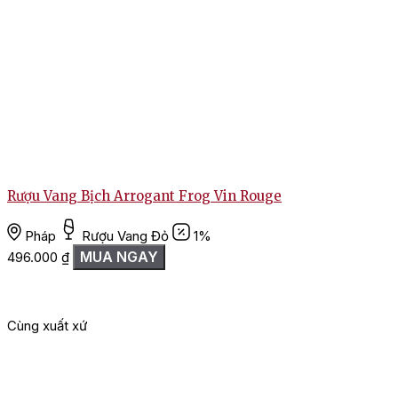
Rượu Vang Bịch Arrogant Frog Vin Rouge
Pháp
Rượu Vang Đỏ
1%
MUA NGAY
496.000
₫
Cùng xuất xứ
G