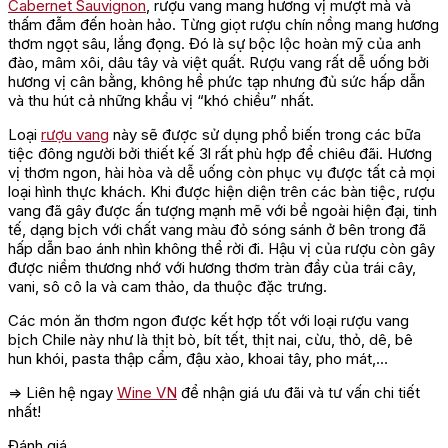
Cabernet Sauvignon
, rượu vang mang hương vị mượt mà và
thấm đẫm đến hoàn hảo. Từng giọt rượu chín nồng mang hương
thơm ngọt sâu, lắng đọng. Đó là sự bộc lộc hoàn mỹ của anh
đào, mâm xôi, dâu tây và việt quất. Rượu vang rất dễ uống bởi
hương vị cân bằng, không hề phức tạp nhưng đủ sức hấp dẫn
và thu hút cả những khẩu vị “khó chiều” nhất.
Loại
rượu vang
này sẽ được sử dụng phổ biến trong các bữa
tiệc đông người bởi thiết kế 3l rất phù hợp để chiêu đãi. Hương
vị thơm ngon, hài hòa và dễ uống còn phục vụ được tất cả mọi
loại hình thực khách. Khi được hiện diện trên các bàn tiệc, rượu
vang đã gây được ấn tượng mạnh mẽ với bề ngoài hiện đại, tinh
tế, dạng bịch với chất vang màu đỏ sóng sánh ở bên trong đã
hấp dẫn bao ánh nhìn không thể rời đi. Hậu vị của rượu còn gây
được niềm thương nhớ với hương thơm tràn đầy của trái cây,
vani, sô cô la và cam thảo, da thuộc đặc trưng.
Các món ăn thơm ngon được kết hợp tốt với loại rượu vang
bịch Chile này như là thịt bò, bít tết, thịt nai, cừu, thỏ, dê, bê
hun khói, pasta thập cẩm, đậu xào, khoai tây, pho mát,…
=> Liên hệ ngay
Wine VN
để nhận giá ưu đãi và tư vấn chi tiết
nhất!
Đánh giá