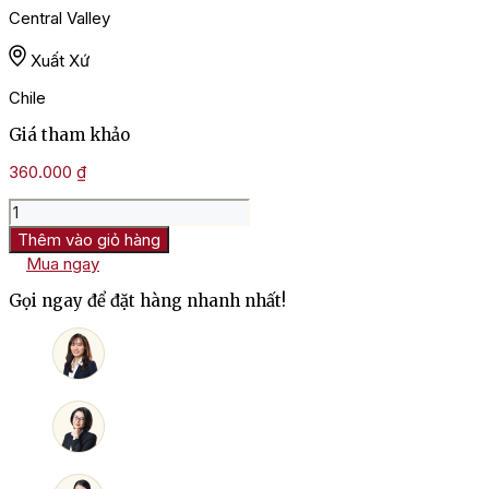
Central Valley
Xuất Xứ
Chile
Giá tham khảo
360.000
₫
Rượu
Vang
Thêm vào giỏ hàng
Bịch
Mua ngay
Chile
Grand
Gọi ngay để đặt hàng nhanh nhất!
Val
Cabernet
Sauvignon
số
lượng