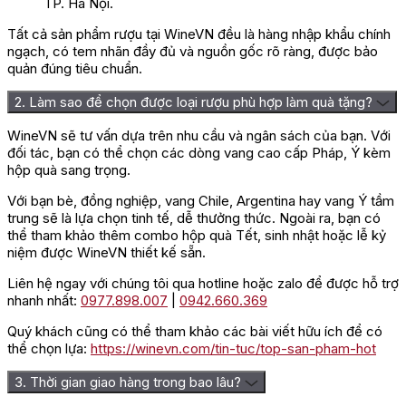
TP. Hà Nội.
Tất cả sản phẩm rượu tại WineVN đều là hàng nhập khẩu chính
ngạch, có tem nhãn đầy đủ và nguồn gốc rõ ràng, được bảo
quản đúng tiêu chuẩn.
2. Làm sao để chọn được loại rượu phù hợp làm quà tặng?
WineVN sẽ tư vấn dựa trên nhu cầu và ngân sách của bạn. Với
đối tác, bạn có thể chọn các dòng vang cao cấp Pháp, Ý kèm
hộp quà sang trọng.
Với bạn bè, đồng nghiệp, vang Chile, Argentina hay vang Ý tầm
trung sẽ là lựa chọn tinh tế, dễ thưởng thức. Ngoài ra, bạn có
thể tham khảo thêm combo hộp quà Tết, sinh nhật hoặc lễ kỷ
niệm được WineVN thiết kế sẵn.
Liên hệ ngay với chúng tôi qua hotline hoặc zalo để được hỗ trợ
nhanh nhất:
0977.898.007
|
0942.660.369
Quý khách cũng có thể tham khảo các bài viết hữu ích để có
thể chọn lựa:
https://winevn.com/tin-tuc/top-san-pham-hot
3. Thời gian giao hàng trong bao lâu?