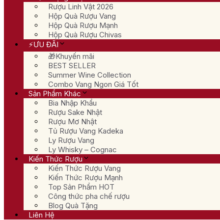
Rượu Linh Vật 2026
Hộp Quà Rượu Vang
Hộp Quà Rượu Mạnh
Hộp Quà Rượu Chivas
⚡ƯU ĐÃI
🎁Khuyến mãi
BEST SELLER
Summer Wine Collection
Combo Vang Ngon Giá Tốt
Sản Phẩm Khác
Bia Nhập Khẩu
Rượu Sake Nhật
Rượu Mơ Nhật
Tủ Rượu Vang Kadeka
Ly Rượu Vang
Ly Whisky – Cognac
Kiến Thức Rượu
Kiến Thức Rượu Vang
Kiến Thức Rượu Mạnh
Top Sản Phẩm HOT
Công thức pha chế rượu
Blog Quà Tặng
Liên Hệ