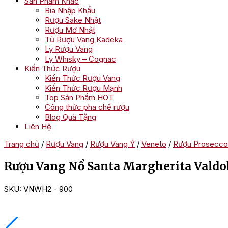
Sản Phẩm Khác
Bia Nhập Khẩu
Rượu Sake Nhật
Rượu Mơ Nhật
Tủ Rượu Vang Kadeka
Ly Rượu Vang
Ly Whisky – Cognac
Kiến Thức Rượu
Kiến Thức Rượu Vang
Kiến Thức Rượu Mạnh
Top Sản Phẩm HOT
Công thức pha chế rượu
Blog Quà Tặng
Liên Hệ
Trang chủ
/
Rượu Vang
/
Rượu Vang Ý
/
Veneto
/
Rượu Prosecco
Rượu Vang Nổ Santa Margherita Valdo
SKU:
VNWH2 - 900