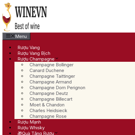
Chuyển
đến
nội
dung
Menu
Rượu Vang
Rượu Vang Bịch
Rượu Champagne
Champagne Bollinger
Canard Duchene
Champagne Taittinger
Champagne Armand
Champagne Dom Perignon
Champagne Deutz
Champagne Billecart
Moet & Chandon
Charles Heidsieck
Champagne Rose
Rượu Mạnh
Rượu Whisky
🎁Quà Tặng Rượu