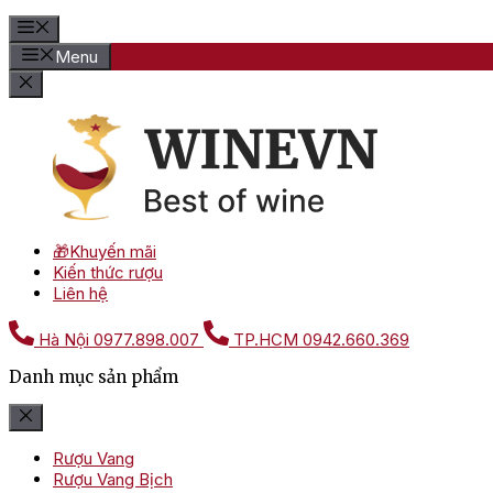
Menu
🎁Khuyến mãi
Kiến thức rượu
Liên hệ
Hà Nội
0977.898.007
TP.HCM
0942.660.369
Danh mục sản phẩm
Rượu Vang
Rượu Vang Bịch