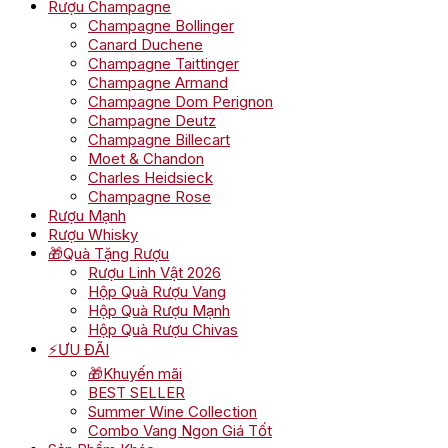
Rượu Champagne
Champagne Bollinger
Canard Duchene
Champagne Taittinger
Champagne Armand
Champagne Dom Perignon
Champagne Deutz
Champagne Billecart
Moet & Chandon
Charles Heidsieck
Champagne Rose
Rượu Mạnh
Rượu Whisky
🎁Quà Tặng Rượu
Rượu Linh Vật 2026
Hộp Quà Rượu Vang
Hộp Quà Rượu Mạnh
Hộp Quà Rượu Chivas
⚡ƯU ĐÃI
🎁Khuyến mãi
BEST SELLER
Summer Wine Collection
Combo Vang Ngon Giá Tốt