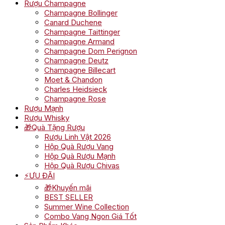
Rượu Champagne
Champagne Bollinger
Canard Duchene
Champagne Taittinger
Champagne Armand
Champagne Dom Perignon
Champagne Deutz
Champagne Billecart
Moet & Chandon
Charles Heidsieck
Champagne Rose
Rượu Mạnh
Rượu Whisky
🎁Quà Tặng Rượu
Rượu Linh Vật 2026
Hộp Quà Rượu Vang
Hộp Quà Rượu Mạnh
Hộp Quà Rượu Chivas
⚡ƯU ĐÃI
🎁Khuyến mãi
BEST SELLER
Summer Wine Collection
Combo Vang Ngon Giá Tốt