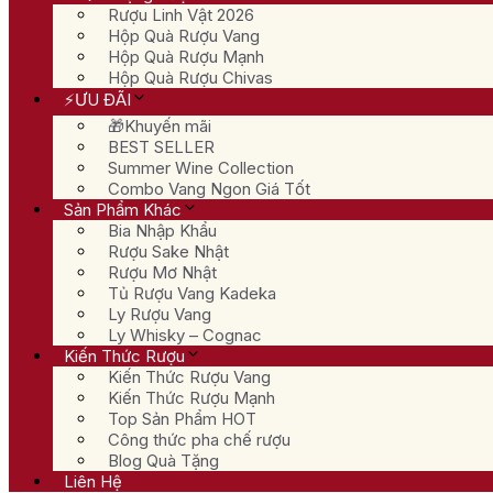
Rượu Linh Vật 2026
Hộp Quà Rượu Vang
Hộp Quà Rượu Mạnh
Hộp Quà Rượu Chivas
⚡ƯU ĐÃI
🎁Khuyến mãi
BEST SELLER
Summer Wine Collection
Combo Vang Ngon Giá Tốt
Sản Phẩm Khác
Bia Nhập Khẩu
Rượu Sake Nhật
Rượu Mơ Nhật
Tủ Rượu Vang Kadeka
Ly Rượu Vang
Ly Whisky – Cognac
Kiến Thức Rượu
Kiến Thức Rượu Vang
Kiến Thức Rượu Mạnh
Top Sản Phẩm HOT
Công thức pha chế rượu
Blog Quà Tặng
Liên Hệ