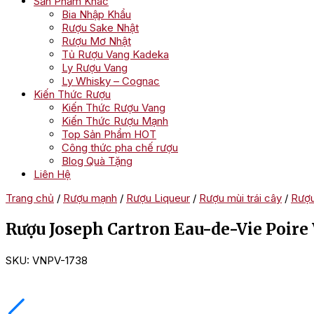
Sản Phẩm Khác
Bia Nhập Khẩu
Rượu Sake Nhật
Rượu Mơ Nhật
Tủ Rượu Vang Kadeka
Ly Rượu Vang
Ly Whisky – Cognac
Kiến Thức Rượu
Kiến Thức Rượu Vang
Kiến Thức Rượu Mạnh
Top Sản Phẩm HOT
Công thức pha chế rượu
Blog Quà Tặng
Liên Hệ
Trang chủ
/
Rượu mạnh
/
Rượu Liqueur
/
Rượu mùi trái cây
/
Rượu
Rượu Joseph Cartron Eau-de-Vie Poire
SKU:
VNPV-1738