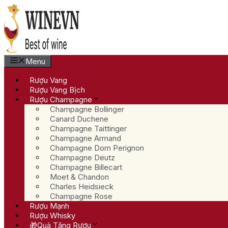
Chuyển
đến
nội
dung
Menu
Rượu Vang
Rượu Vang Bịch
Rượu Champagne
Champagne Bollinger
Canard Duchene
Champagne Taittinger
Champagne Armand
Champagne Dom Perignon
Champagne Deutz
Champagne Billecart
Moet & Chandon
Charles Heidsieck
Champagne Rose
Rượu Mạnh
Rượu Whisky
🎁Quà Tặng Rượu