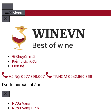
Menu
🎁Khuyến mãi
Kiến thức rượu
Liên hệ
Hà Nội
0977.898.007
TP.HCM
0942.660.369
Danh mục sản phẩm
Rượu Vang
Rượu Vang Bịch