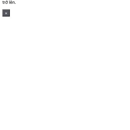
trở lên.
×