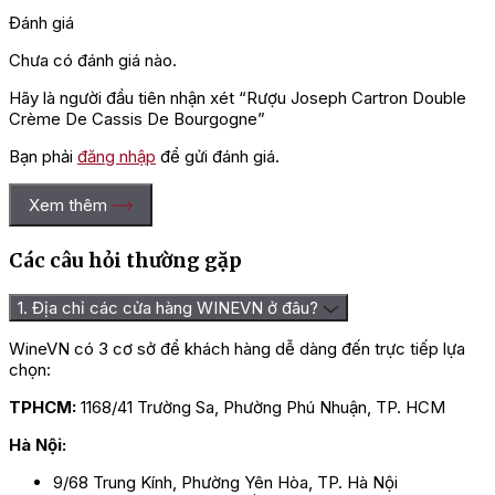
Đánh giá
Chưa có đánh giá nào.
Hãy là người đầu tiên nhận xét “Rượu Joseph Cartron Double
Crème De Cassis De Bourgogne”
Bạn phải
đăng nhập
để gửi đánh giá.
Xem thêm
Các câu hỏi thường gặp
1. Địa chỉ các cửa hàng WINEVN ở đâu?
WineVN có 3 cơ sở để khách hàng dễ dàng đến trực tiếp lựa
chọn:
TPHCM:
1168/41 Trường Sa, Phường Phú Nhuận, TP. HCM
Hà Nội:
9/68 Trung Kính, Phường Yên Hòa, TP. Hà Nội