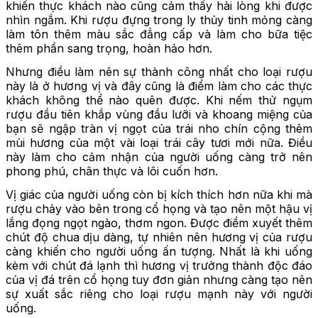
khiến thực khách nào cũng cảm thấy hài lòng khi được
nhìn ngắm. Khi rượu đựng trong ly thủy tinh mỏng càng
làm tôn thêm màu sắc đẳng cấp và làm cho bữa tiệc
thêm phần sang trọng, hoàn hảo hơn.
Nhưng điều làm nên sự thành công nhất cho loại rượu
này là ở hương vị và đây cũng là điểm làm cho các thực
khách không thể nào quên được. Khi nếm thử ngụm
rượu đầu tiên khắp vùng đầu lưỡi và khoang miệng của
bạn sẽ ngập tràn vị ngọt của trái nho chín cộng thêm
mùi hương của một vài loại trái cây tươi mới nữa. Điều
này làm cho cảm nhận của người uống càng trở nên
phong phú, chân thực và lôi cuốn hơn.
Vị giác của người uống còn bị kích thích hơn nữa khi mà
rượu chảy vào bên trong cổ họng và tạo nên một hậu vị
lắng đọng ngọt ngào, thơm ngon. Được điểm xuyết thêm
chút độ chua dịu dàng, tự nhiên nên hương vị của rượu
càng khiến cho người uống ấn tượng. Nhất là khi uống
kèm với chút đá lạnh thì hương vị trưởng thành độc đáo
của vị đá trên cổ họng tuy đơn giản nhưng càng tạo nên
sự xuất sắc riêng cho loại rượu mạnh này với người
uống.