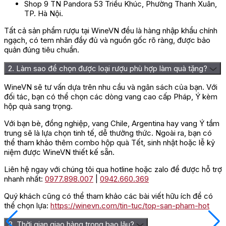
Shop 9 TN Pandora 53 Triều Khúc, Phường Thanh Xuân,
TP. Hà Nội.
Tất cả sản phẩm rượu tại WineVN đều là hàng nhập khẩu chính
ngạch, có tem nhãn đầy đủ và nguồn gốc rõ ràng, được bảo
quản đúng tiêu chuẩn.
2. Làm sao để chọn được loại rượu phù hợp làm quà tặng?
WineVN sẽ tư vấn dựa trên nhu cầu và ngân sách của bạn. Với
đối tác, bạn có thể chọn các dòng vang cao cấp Pháp, Ý kèm
hộp quà sang trọng.
Với bạn bè, đồng nghiệp, vang Chile, Argentina hay vang Ý tầm
trung sẽ là lựa chọn tinh tế, dễ thưởng thức. Ngoài ra, bạn có
thể tham khảo thêm combo hộp quà Tết, sinh nhật hoặc lễ kỷ
niệm được WineVN thiết kế sẵn.
Liên hệ ngay với chúng tôi qua hotline hoặc zalo để được hỗ trợ
nhanh nhất:
0977.898.007
|
0942.660.369
Quý khách cũng có thể tham khảo các bài viết hữu ích để có
thể chọn lựa:
https://winevn.com/tin-tuc/top-san-pham-hot
3. Thời gian giao hàng trong bao lâu?