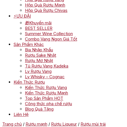
Hộp Quà Rượu Mạnh
Hộp Quà Rượu Chivas
⚡ƯU ĐÃI
🎁Khuyến mãi
BEST SELLER
Summer Wine Collection
Combo Vang Ngon Giá Tốt
Sản Phẩm Khác
Bia Nhập Khẩu
Rượu Sake Nhật
Rượu Mơ Nhật
Tủ Rượu Vang Kadeka
Ly Rượu Vang
Ly Whisky – Cognac
Kiến Thức Rượu
Kiến Thức Rượu Vang
Kiến Thức Rượu Mạnh
Top Sản Phẩm HOT
Công thức pha chế rượu
Blog Quà Tặng
Liên Hệ
Trang chủ
/
Rượu mạnh
/
Rượu Liqueur
/
Rượu mùi trái