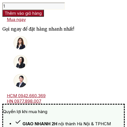
Rượu
Joseph
Thêm vào giỏ hàng
Cartron
Mua ngay
Double
Crème
Gọi ngay để đặt hàng nhanh nhất!
De
Cassis
De
Bourgogne
số
lượng
HCM 0942.660.369
HN 0977.898.007
Quyền lợi khi mua hàng
GIAO NHANH 2H
nội thành Hà Nội & TPHCM