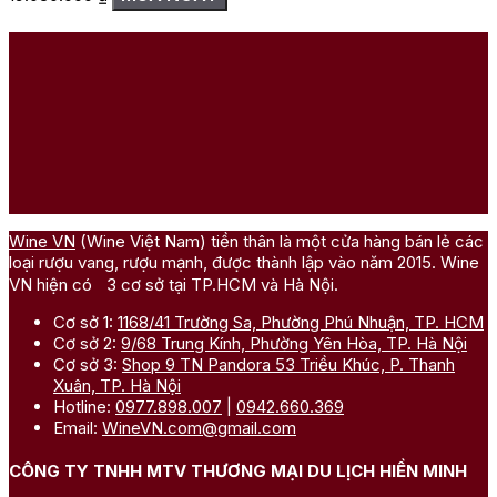
Wine VN
(Wine Việt Nam) tiền thân là một cửa hàng bán lẻ các
loại rượu vang, rượu mạnh, được thành lập vào năm 2015. Wine
VN hiện có 3 cơ sở tại TP.HCM và Hà Nội.
Cơ sở 1:
1168/41 Trường Sa, Phường Phú Nhuận, TP. HCM
Cơ sở 2:
9/68 Trung Kính, Phường Yên Hòa, TP. Hà Nội
Cơ sở 3:
Shop 9 TN Pandora 53 Triều Khúc, P. Thanh
Xuân, TP. Hà Nội
Hotline:
0977.898.007
|
0942.660.369
Email:
WineVN.com@gmail.com
CÔNG TY TNHH MTV THƯƠNG MẠI DU LỊCH HIỀN MINH