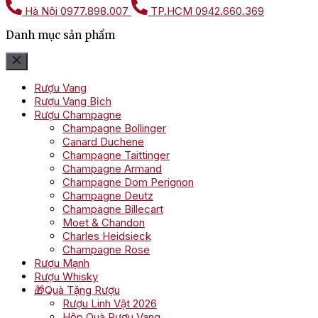
Hà Nội
0977.898.007
TP.HCM
0942.660.369
Danh mục sản phẩm
Rượu Vang
Rượu Vang Bịch
Rượu Champagne
Champagne Bollinger
Canard Duchene
Champagne Taittinger
Champagne Armand
Champagne Dom Perignon
Champagne Deutz
Champagne Billecart
Moet & Chandon
Charles Heidsieck
Champagne Rose
Rượu Mạnh
Rượu Whisky
🎁Quà Tặng Rượu
Rượu Linh Vật 2026
Hộp Quà Rượu Vang