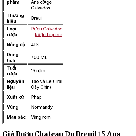
phẩm
Ans d’Age
Calvados
Thương
Breuil
hiệu
Loại
Rượu Calvados
rượu
–
Rượu Liqueur
Nồng độ
41%
Dung
700 ML
tích
Tuổi
15 năm
rượu
Nguyên
Táo và Lê (Trái
liệu
Cây Chín)
Xuất xứ
Pháp
Vùng
Normandy
Màu sắc
Vàng rơm
Giá Rượu Chateau Du Breuil 15 Ans