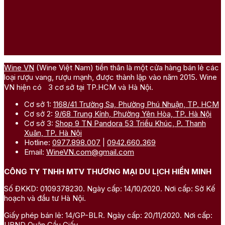
Wine VN
(Wine Việt Nam) tiền thân là một cửa hàng bán lẻ các
loại rượu vang, rượu mạnh, được thành lập vào năm 2015. Wine
VN hiện có 3 cơ sở tại TP.HCM và Hà Nội.
Cơ sở 1:
1168/41 Trường Sa, Phường Phú Nhuận, TP. HCM
Cơ sở 2:
9/68 Trung Kính, Phường Yên Hòa, TP. Hà Nội
Cơ sở 3:
Shop 9 TN Pandora 53 Triều Khúc, P. Thanh
Xuân, TP. Hà Nội
Hotline:
0977.898.007
|
0942.660.369
Email:
WineVN.com@gmail.com
CÔNG TY TNHH MTV THƯƠNG MẠI DU LỊCH HIỀN MINH
Số ĐKKD: 0109378230. Ngày cấp: 14/10/2020. Nơi cấp: Sở Kế
hoạch và đầu tư Hà Nội.
Giấy phép bán lẻ: 14/GP-BLR. Ngày cấp: 20/11/2020. Nơi cấp:
UBND Quận Cầu Giấy