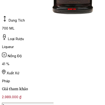
Dung Tích
700 ML
Loại Rượu
Liqueur
Nồng Độ
41 %
Xuất Xứ
Pháp
Giá tham khảo
2.989.000
₫
Rượu