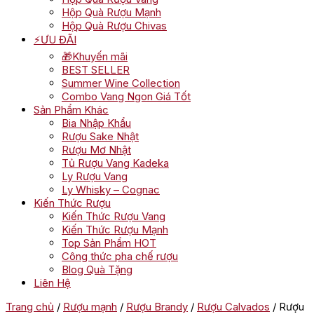
Hộp Quà Rượu Mạnh
Hộp Quà Rượu Chivas
⚡ƯU ĐÃI
🎁Khuyến mãi
BEST SELLER
Summer Wine Collection
Combo Vang Ngon Giá Tốt
Sản Phẩm Khác
Bia Nhập Khẩu
Rượu Sake Nhật
Rượu Mơ Nhật
Tủ Rượu Vang Kadeka
Ly Rượu Vang
Ly Whisky – Cognac
Kiến Thức Rượu
Kiến Thức Rượu Vang
Kiến Thức Rượu Mạnh
Top Sản Phẩm HOT
Công thức pha chế rượu
Blog Quà Tặng
Liên Hệ
Trang chủ
/
Rượu mạnh
/
Rượu Brandy
/
Rượu Calvados
/ Rượu