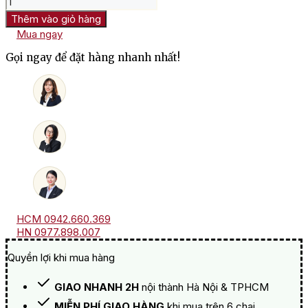
Chateau
Thêm vào giỏ hàng
Du
Mua ngay
Breuil
15
Gọi ngay để đặt hàng nhanh nhất!
Ans
d'Age
Calvados
số
lượng
HCM 0942.660.369
HN 0977.898.007
Quyền lợi khi mua hàng
GIAO NHANH 2H
nội thành Hà Nội & TPHCM
MIỄN PHÍ GIAO HÀNG
khi mua trên 6 chai