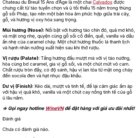
Chateau du Breuil 15 Ans d’Âge là một chai
Calvados
được
chưng cất từ táo tuyển chọn và ủ tối thiểu 15 năm trong thùng
gỗ sồi Pháp, tạo nên một bản hòa âm phức hợp giữa trái cây,
gỗ, và hương vị oxy hóa sang trọng.
Mùi hương (Nose):
Nổi bật với hương táo chín đỏ, quả mơ khô,
và mật ong nhẹ, quyện cùng gỗ sồi cổ điển, quế, vanilla và dấu
ấn nhẹ của caramel cháy. Một chút hương thuốc lá thanh lịch
và hạnh nhân nướng xuất hiện sau khi thở rượu.
Vị rượu (Palate):
Tầng hương đầu mượt mà với vị táo nướng,
hòa cùng bơ caramel, gia vị gỗ sồi, và một chút mứt vỏ cam.
Chất rượu tròn đầy, có độ sánh, hậu vị lan tỏa từ mật ong cháy
đến socola đen và hạt nhục đậu khấu.
Dư vị (Finish):
Kéo dài, mượt và tinh tế, để lại cảm giác ấm áp
với hậu vị quả khô, vanilla và một chút cay nồng tinh tế của gỗ
ủ lâu năm.
=> Gọi ngay hotline
WineVN
để đặt hàng với giá ưu đãi nhất!
Đánh giá
Chưa có đánh giá nào.