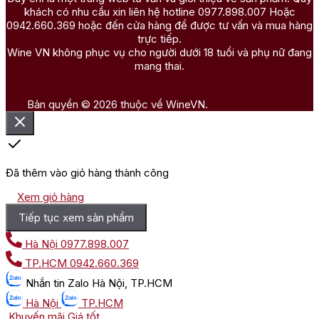
khách có nhu cầu xin liên hệ hotline 0977.898.007 Hoặc
0942.660.369 hoặc đến cửa hàng để được tư vấn và mua hàng
trực tiếp.
Wine VN không phục vụ cho người dưới 18 tuổi và phụ nữ đang
mang thai.
Bản quyền © 2026 thuộc về WineVN.
Đã thêm vào giỏ hàng thành công
Xem giỏ hàng
Tiếp tục xem sản phẩm
Hà Nội
0977.898.007
TP.HCM
0942.660.369
Nhắn tin
Zalo Hà Nội, TP.HCM
Hà Nội
TP.HCM
Khuyến mãi
Giá tốt