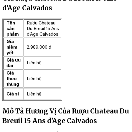
d’Age Calvados
Tên
Rượu Chateau
sản
Du Breuil 15 Ans
phẩm
d’Age Calvados
Giá
niêm
2.989.000 đ
yết
Giá ưu
Liên hệ
đãi
Giá
theo
Liên hệ
thùng
Giá sỉ
Liên hệ
Mô Tả Hương Vị Của Rượu Chateau Du
Breuil 15 Ans d’Age Calvados