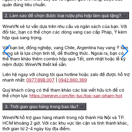
quản đúng tiêu chuẩn.
2. Làm sao để chọn được loại rượu phù hợp làm quà tặng?
WineVN sẽ tư vấn dựa trên nhu cầu và ngân sách của bạn. Với
đối tác, bạn có thể chọn các dòng vang cao cấp Pháp, Ý kèm
hộp quà sang trọng.
Với bạn bè, đồng nghiệp, vang Chile, Argentina hay vang Ý tầm
trung sẽ là lựa chọn tinh tế, dễ thưởng thức. Ngoài ra, bạn có
thể tham khảo thêm combo hộp quà Tết, sinh nhật hoặc lễ kỷ
niệm được WineVN thiết kế sẵn.
Liên hệ ngay với chúng tôi qua hotline hoặc zalo để được hỗ trợ
nhanh nhất:
0977.898.007
|
0942.660.369
Quý khách cũng có thể tham khảo các bài viết hữu ích để có
thể chọn lựa:
https://winevn.com/tin-tuc/top-san-pham-hot
3. Thời gian giao hàng trong bao lâu?
WineVN hỗ trợ giao hàng nhanh trong nội thành Hà Nội và TP.
HCM khoảng 2 giờ. Với các khu vực lân cận và tỉnh thành khác,
thời gian từ 2-4 ngày tùy địa điểm.