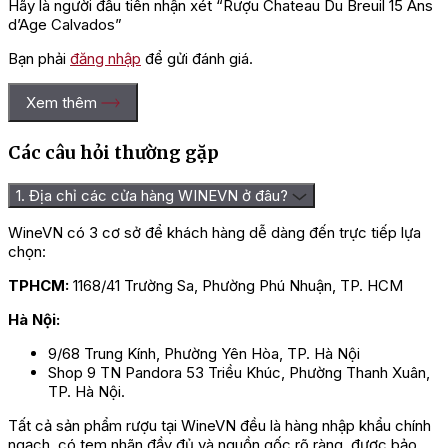
Hãy là người đầu tiên nhận xét “Rượu Chateau Du Breuil 15 Ans
d’Age Calvados”
Bạn phải
đăng nhập
để gửi đánh giá.
Xem thêm
Các câu hỏi thường gặp
1. Địa chỉ các cửa hàng WINEVN ở đâu?
WineVN có 3 cơ sở để khách hàng dễ dàng đến trực tiếp lựa
chọn:
TPHCM:
1168/41 Trường Sa, Phường Phú Nhuận, TP. HCM
Hà Nội:
9/68 Trung Kính, Phường Yên Hòa, TP. Hà Nội
Shop 9 TN Pandora 53 Triều Khúc, Phường Thanh Xuân,
TP. Hà Nội.
Tất cả sản phẩm rượu tại WineVN đều là hàng nhập khẩu chính
ngạch, có tem nhãn đầy đủ và nguồn gốc rõ ràng, được bảo