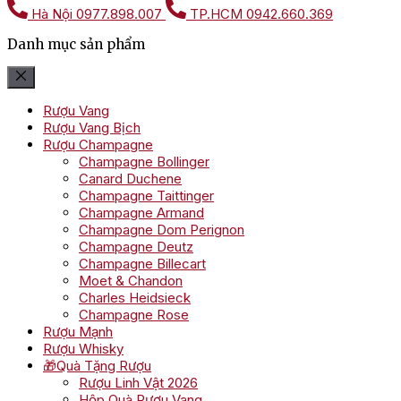
Hà Nội
0977.898.007
TP.HCM
0942.660.369
Danh mục sản phẩm
Rượu Vang
Rượu Vang Bịch
Rượu Champagne
Champagne Bollinger
Canard Duchene
Champagne Taittinger
Champagne Armand
Champagne Dom Perignon
Champagne Deutz
Champagne Billecart
Moet & Chandon
Charles Heidsieck
Champagne Rose
Rượu Mạnh
Rượu Whisky
🎁Quà Tặng Rượu
Rượu Linh Vật 2026
Hộp Quà Rượu Vang