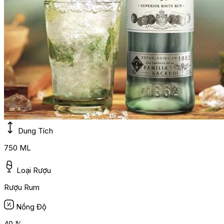
Dung Tích
750 ML
Loại Rượu
Rượu Rum
Nồng Độ
40 %