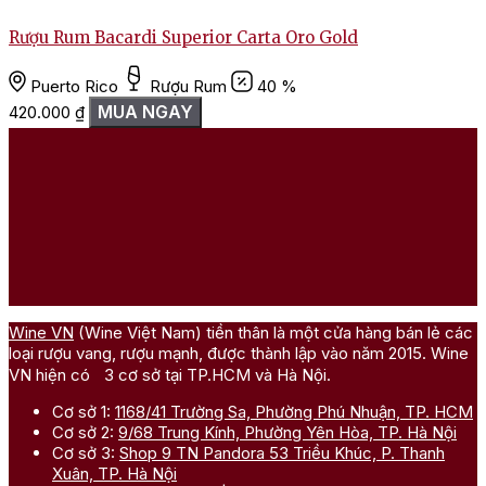
Rượu Rum Bacardi Superior Carta Oro Gold
R
Puerto Rico
Rượu Rum
40 %
MUA NGAY
420.000
₫
1
Wine VN
(Wine Việt Nam) tiền thân là một cửa hàng bán lẻ các
loại rượu vang, rượu mạnh, được thành lập vào năm 2015. Wine
VN hiện có 3 cơ sở tại TP.HCM và Hà Nội.
Cơ sở 1:
1168/41 Trường Sa, Phường Phú Nhuận, TP. HCM
Cơ sở 2:
9/68 Trung Kính, Phường Yên Hòa, TP. Hà Nội
Cơ sở 3:
Shop 9 TN Pandora 53 Triều Khúc, P. Thanh
Xuân, TP. Hà Nội