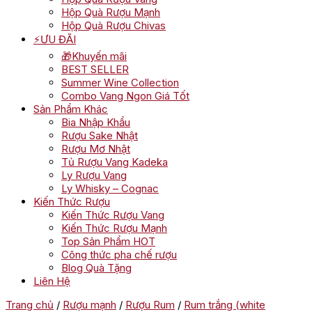
Hộp Quà Rượu Mạnh
Hộp Quà Rượu Chivas
⚡ƯU ĐÃI
🎁Khuyến mãi
BEST SELLER
Summer Wine Collection
Combo Vang Ngon Giá Tốt
Sản Phẩm Khác
Bia Nhập Khẩu
Rượu Sake Nhật
Rượu Mơ Nhật
Tủ Rượu Vang Kadeka
Ly Rượu Vang
Ly Whisky – Cognac
Kiến Thức Rượu
Kiến Thức Rượu Vang
Kiến Thức Rượu Mạnh
Top Sản Phẩm HOT
Công thức pha chế rượu
Blog Quà Tặng
Liên Hệ
Trang chủ
/
Rượu mạnh
/
Rượu Rum
/
Rum trắng (white