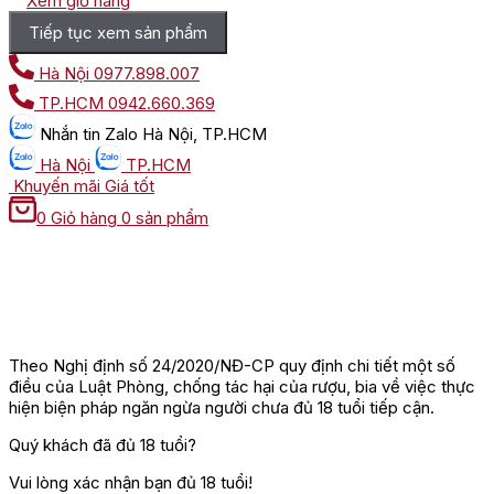
Xem giỏ hàng
Tiếp tục xem sản phẩm
Hà Nội
0977.898.007
TP.HCM
0942.660.369
Nhắn tin
Zalo Hà Nội, TP.HCM
Hà Nội
TP.HCM
Khuyến mãi
Giá tốt
0
Giỏ hàng
0 sản phẩm
Theo Nghị định số 24/2020/NĐ-CP quy định chi tiết một số
điều của Luật Phòng, chống tác hại của rượu, bia về việc thực
hiện biện pháp ngăn ngừa người chưa đủ 18 tuổi tiếp cận.
Quý khách đã đủ 18 tuổi?
Vui lòng xác nhận bạn đủ 18 tuổi!