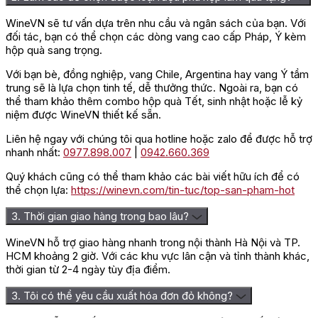
Với sự tìm tòi, sáng tạo và nghiên cứu kỹ càng, Don Facundo
WineVN sẽ tư vấn dựa trên nhu cầu và ngân sách của bạn. Với
đã tạo ra một chai rượu rum đạt chất lượng như mục tiêu ban
đối tác, bạn có thể chọn các dòng vang cao cấp Pháp, Ý kèm
đầu ông đề ra. Hơn thế nó còn được cả thế giới ghi nhận và ưa
hộp quà sang trọng.
chuộng sử dụng.
Với bạn bè, đồng nghiệp, vang Chile, Argentina hay vang Ý tầm
Cách Thưởng Thức Rượu Bacardi
trung sẽ là lựa chọn tinh tế, dễ thưởng thức. Ngoài ra, bạn có
thể tham khảo thêm combo hộp quà Tết, sinh nhật hoặc lễ kỷ
White Rum
niệm được WineVN thiết kế sẵn.
Bacardi Carta Blanca là chai rượu rum khá dễ uống nên có thể
Liên hệ ngay với chúng tôi qua hotline hoặc zalo để được hỗ trợ
thưởng thức nguyên chất, uống với đá hoặc dùng để pha chế
nhanh nhất:
0977.898.007
|
0942.660.369
cocktail. Vào những ngày hè oi ả, đây là thức uống tuyệt vời mà
Quý khách cũng có thể tham khảo các bài viết hữu ích để có
bạn không nên bỏ qua.
thể chọn lựa:
https://winevn.com/tin-tuc/top-san-pham-hot
=> Xem thêm:
Các loại cocktail pha chế từ rượu Rum
3. Thời gian giao hàng trong bao lâu?
Đánh giá
WineVN hỗ trợ giao hàng nhanh trong nội thành Hà Nội và TP.
Chưa có đánh giá nào.
HCM khoảng 2 giờ. Với các khu vực lân cận và tỉnh thành khác,
thời gian từ 2-4 ngày tùy địa điểm.
Hãy là người đầu tiên nhận xét “Rượu Bacardi Carta Blanca
Superior White Rum”
3. Tôi có thể yêu cầu xuất hóa đơn đỏ không?
Bạn phải
đăng nhập
để gửi đánh giá.