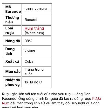
Mã
5010677014205
Barcode
Thương
Bacardi
hiệu
Loại
Rum trắng
rượu
(White rum)
Nồng độ
38%
Dung
750ml
tích
Xuất xứ
Cuba
Trắng trong
Màu sắc
suốt
Nhiệt độ
16-18 độ C
phục vụ
Rượu gắn liền với tên tuổi của nhà yêu rượu – ông Don
Facundo. Ông cũng chính là người đã tạo ra dòng rượu
Rượu
Rum
đầu tiên trong lịch sử và làm thay đổi suy nghĩ của con
người về loại rượu này.