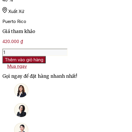
Xuất Xứ
Puerto Rico
Giá tham khảo
420.000
₫
Rượu
Bacardi
Thêm vào giỏ hàng
Carta
Mua ngay
Blanca
Superior
Gọi ngay để đặt hàng nhanh nhất!
White
Rum
số
lượng