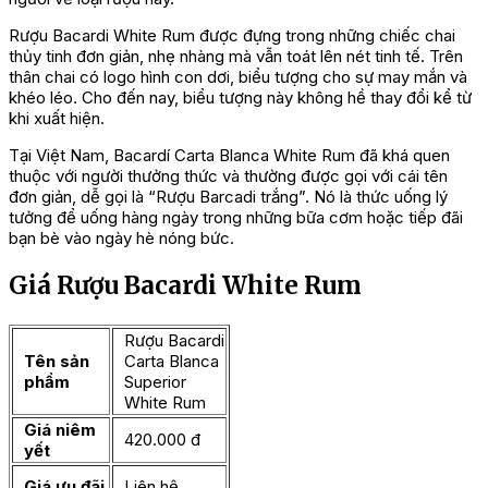
Rượu Bacardi White Rum được đựng trong những chiếc chai
thủy tinh đơn giản, nhẹ nhàng mà vẫn toát lên nét tinh tế. Trên
thân chai có logo hình con dơi, biểu tượng cho sự may mắn và
khéo léo. Cho đến nay, biểu tượng này không hề thay đổi kể từ
khi xuất hiện.
Tại Việt Nam, Bacardí Carta Blanca White Rum đã khá quen
thuộc với người thưởng thức và thường được gọi với cái tên
đơn giản, dễ gọi là “Rượu Barcadi trắng”. Nó là thức uống lý
tưởng để uống hàng ngày trong những bữa cơm hoặc tiếp đãi
bạn bè vào ngày hè nóng bức.
Giá Rượu Bacardi White Rum
Rượu Bacardi
Tên sản
Carta Blanca
phẩm
Superior
White Rum
Giá niêm
420.000 đ
yết
Giá ưu đãi
Liên hệ