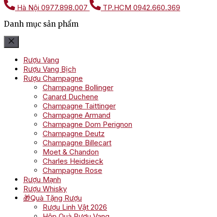
Hà Nội
0977.898.007
TP.HCM
0942.660.369
Danh mục sản phẩm
Rượu Vang
Rượu Vang Bịch
Rượu Champagne
Champagne Bollinger
Canard Duchene
Champagne Taittinger
Champagne Armand
Champagne Dom Perignon
Champagne Deutz
Champagne Billecart
Moet & Chandon
Charles Heidsieck
Champagne Rose
Rượu Mạnh
Rượu Whisky
🎁Quà Tặng Rượu
Rượu Linh Vật 2026
Hộp Quà Rượu Vang