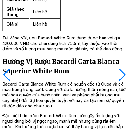
Giá theo
Liên hệ
thùng
Giá sỉ
Liên hệ
Tại Wine VN, ượu Bacardi White Rum đang được bán với giá
420.000 VNĐ cho chai dung tích 750ml, tùy thuộc vào thời
điểm và số lượng mua hàng mà mức giá này có thể dao động.
Hương Vị Rượu Bacardi Carta Blanca
Superior White Rum
Bacardi Carta Blanca White Rum có nguồn gốc từ Cuba và có
màu trắng trong suốt. Cùng với đó là hương thơm nồng nàn, tươi
mới hòa quyện của hạnh nhân, vani và phảng phất hương trái
cây nhiệt đới. Sự hòa quyện tuyệt vời này đã tạo nên sự quyến
rũ độc đáo cho chai rượu.
Đặc biệt hơn, rượu Bacardi White Rum còn gây ấn tượng với
người dùng bởi vị ngọt ngào, mạnh mẽ nhưng cũng rất êm
mượt. Khi thưởng thức rượu bạn sẽ thấy hương vị tự nhiên hấp